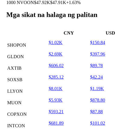
1000 NVOON
$47.92K
$47.91K
+1.63%
Mga sikat na halaga ng palitan
CNY
USD
$1.02K
$150.84
SHOPON
$2.69K
$397.96
GLDON
$606.02
$89.78
AXTIB
$285.12
$42.24
SOXSB
$8.01K
$1.19K
LLYON
$5.93K
$878.80
MUON
$593.21
$87.88
COPXON
$681.89
$101.02
INTCON