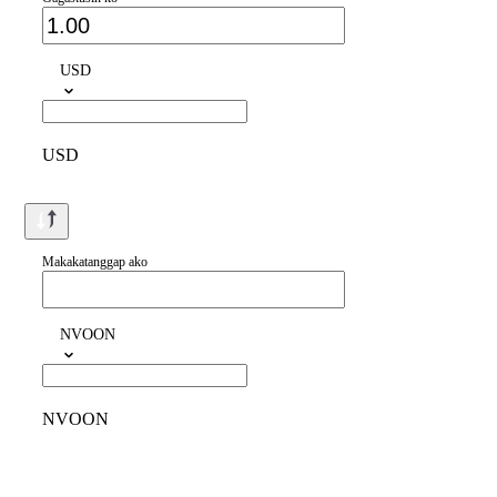
USD
USD
Makakatanggap ako
NVOON
NVOON