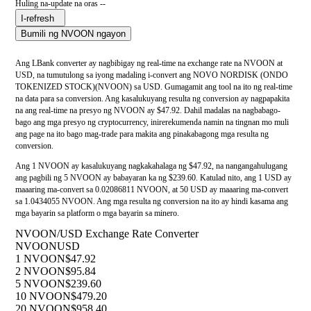
Huling na-update na oras --
I-refresh
Bumili ng NVOON ngayon
Ang LBank converter ay nagbibigay ng real-time na exchange rate na NVOON at
USD, na tumutulong sa iyong madaling i-convert ang NOVO NORDISK (ONDO
TOKENIZED STOCK)(NVOON) sa USD. Gumagamit ang tool na ito ng real-time
na data para sa conversion. Ang kasalukuyang resulta ng conversion ay nagpapakita
na ang real-time na presyo ng NVOON ay $47.92. Dahil madalas na nagbabago-
bago ang mga presyo ng cryptocurrency, inirerekumenda namin na tingnan mo muli
ang page na ito bago mag-trade para makita ang pinakabagong mga resulta ng
conversion.
Ang 1 NVOON ay kasalukuyang nagkakahalaga ng $47.92, na nangangahulugang
ang pagbili ng 5 NVOON ay babayaran ka ng $239.60. Katulad nito, ang 1 USD ay
maaaring ma-convert sa 0.02086811 NVOON, at 50 USD ay maaaring ma-convert
sa 1.0434055 NVOON. Ang mga resulta ng conversion na ito ay hindi kasama ang
mga bayarin sa platform o mga bayarin sa minero.
NVOON/USD Exchange Rate Converter
NVOON
USD
1 NVOON
$47.92
2 NVOON
$95.84
5 NVOON
$239.60
10 NVOON
$479.20
20 NVOON
$958.40