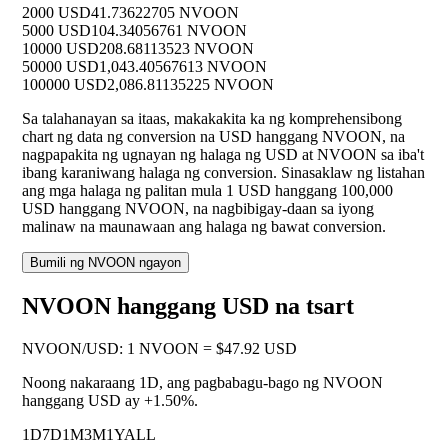
2000 USD
41.73622705 NVOON
5000 USD
104.34056761 NVOON
10000 USD
208.68113523 NVOON
50000 USD
1,043.40567613 NVOON
100000 USD
2,086.81135225 NVOON
Sa talahanayan sa itaas, makakakita ka ng komprehensibong
chart ng data ng conversion na USD hanggang NVOON, na
nagpapakita ng ugnayan ng halaga ng USD at NVOON sa iba't
ibang karaniwang halaga ng conversion. Sinasaklaw ng listahan
ang mga halaga ng palitan mula 1 USD hanggang 100,000
USD hanggang NVOON, na nagbibigay-daan sa iyong
malinaw na maunawaan ang halaga ng bawat conversion.
Bumili ng NVOON ngayon
NVOON hanggang USD na tsart
NVOON
/
USD
:
1 NVOON = $47.92 USD
Noong nakaraang 1D, ang pagbabagu-bago ng NVOON
hanggang USD ay
+1.50%
.
1D
7D
1M
3M
1Y
ALL