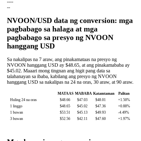
--
--
--
NVOON/USD data ng conversion: mga
pagbabago sa halaga at mga
pagbabago sa presyo ng NVOON
hanggang USD
Sa nakalipas na 7 araw, ang pinakamataas na presyo ng
NVOON hanggang USD ay $48.65, at ang pinakamababa ay
$45.02. Maaari mong tingnan ang higit pang data sa
talahanayan sa ibaba, kabilang ang presyo ng NVOON
hanggang USD sa nakalipas na 24 na oras, 30 araw, at 90 araw.
MATAAS
MABABA
Katamtaman
Palitan
Huling 24 na oras
$48.66
$47.03
$48.01
+1.50%
1 linggo
$48.65
$45.02
$47.36
+0.88%
1 buwan
$53.51
$45.13
$49.93
-4.49%
3 buwan
$52.56
$42.11
$47.60
+1.97%