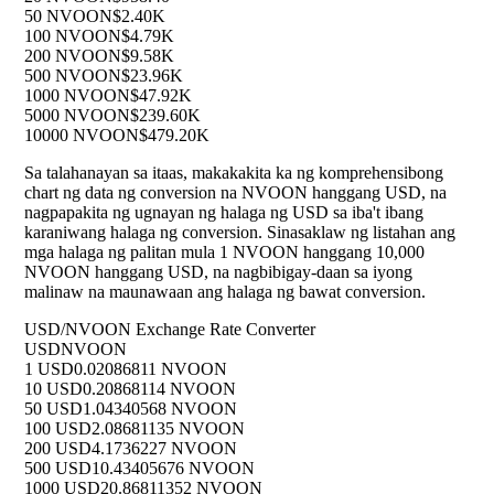
50 NVOON
$2.40K
100 NVOON
$4.79K
200 NVOON
$9.58K
500 NVOON
$23.96K
1000 NVOON
$47.92K
5000 NVOON
$239.60K
10000 NVOON
$479.20K
Sa talahanayan sa itaas, makakakita ka ng komprehensibong
chart ng data ng conversion na NVOON hanggang USD, na
nagpapakita ng ugnayan ng halaga ng USD sa iba't ibang
karaniwang halaga ng conversion. Sinasaklaw ng listahan ang
mga halaga ng palitan mula 1 NVOON hanggang 10,000
NVOON hanggang USD, na nagbibigay-daan sa iyong
malinaw na maunawaan ang halaga ng bawat conversion.
USD/NVOON Exchange Rate Converter
USD
NVOON
1 USD
0.02086811 NVOON
10 USD
0.20868114 NVOON
50 USD
1.04340568 NVOON
100 USD
2.08681135 NVOON
200 USD
4.1736227 NVOON
500 USD
10.43405676 NVOON
1000 USD
20.86811352 NVOON