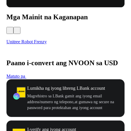
Mga Mainit na Kaganapan
Unitree Robot Frenzy
$50
Paano i-convert ang NVOON sa USD
Matuto pa
Lumikha ng iyong libreng LBank account
Magrehistro sa LBank gamit ang iyong email
address/numero ng telepono,at gumawa ng secure na
password para protektahan ang iyong account
I-verify ang iyong account