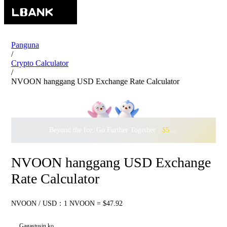
Panguna
/
Crypto Calculator
/
NVOON hanggang USD Exchange Rate Calculator
Beyond the Ice, Go Further Together ·
$500,000
to Waddle w
NVOON hanggang USD Exchange
Rate Calculator
NVOON / USD：1 NVOON = $47.92
Gagastusin ko