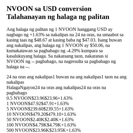
NVOON sa USD conversion
Talahanayan ng halaga ng palitan
Ang halaga ng palitan ng 1 NVOON hanggang USD ay
nagbago ng
+1.63%
sa nakalipas na 24 na oras, na umaabot sa
kasing taas ng $48.67 at kasing baba ng $47.03. Isang buwan
ang nakalipas, ang halaga ng 1 NVOON ay $50.06, na
kumakatawan sa pagbabago ng
-4.29%
kumpara sa
kasalukuyang halaga. Sa nakaraang taon, nakaranas si
NVOON ng
--
pagbabago, na nagresulta sa pagbabago ng
halaga na
--
.
24 na oras ang nakalipas
1 buwan na ang nakalipas
1 taon na ang
nakalipas
Halaga
Ngayon
24 na oras ang nakalipas
24 na oras na
pagbabago
0.5 NVOON
$23.96
$23.96
+1.63%
1 NVOON
$47.92
$47.91
+1.63%
5 NVOON
$239.60
$239.55
+1.63%
10 NVOON
$479.20
$479.10
+1.63%
50 NVOON
$2.40K
$2.40K
+1.63%
100 NVOON
$4.79K
$4.79K
+1.63%
500 NVOON
$23.96K
$23.95K
+1.63%