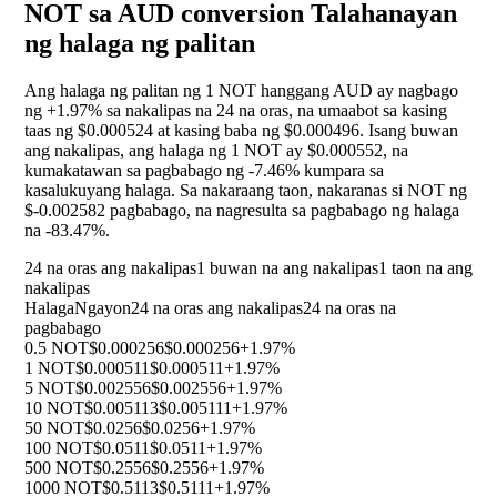
NOT sa AUD conversion Talahanayan
ng halaga ng palitan
Ang halaga ng palitan ng 1 NOT hanggang AUD ay nagbago
ng
+1.97%
sa nakalipas na 24 na oras, na umaabot sa kasing
taas ng $0.000524 at kasing baba ng $0.000496. Isang buwan
ang nakalipas, ang halaga ng 1 NOT ay $0.000552, na
kumakatawan sa pagbabago ng
-7.46%
kumpara sa
kasalukuyang halaga. Sa nakaraang taon, nakaranas si NOT ng
$-0.002582 pagbabago, na nagresulta sa pagbabago ng halaga
na
-83.47%
.
24 na oras ang nakalipas
1 buwan na ang nakalipas
1 taon na ang
nakalipas
Halaga
Ngayon
24 na oras ang nakalipas
24 na oras na
pagbabago
0.5 NOT
$0.000256
$0.000256
+1.97%
1 NOT
$0.000511
$0.000511
+1.97%
5 NOT
$0.002556
$0.002556
+1.97%
10 NOT
$0.005113
$0.005111
+1.97%
50 NOT
$0.0256
$0.0256
+1.97%
100 NOT
$0.0511
$0.0511
+1.97%
500 NOT
$0.2556
$0.2556
+1.97%
1000 NOT
$0.5113
$0.5111
+1.97%