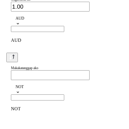
AUD
AUD
Makakatanggap ako
NOT
NOT