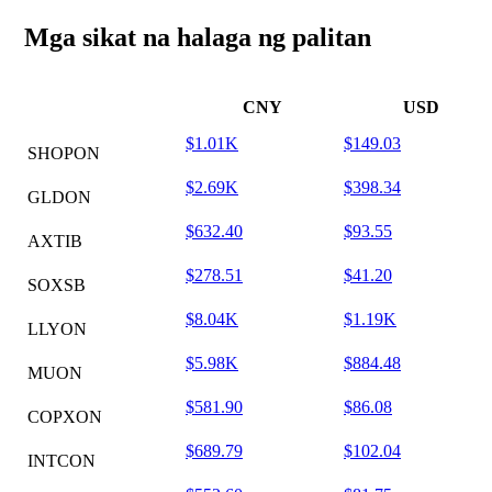
Mga sikat na halaga ng palitan
CNY
USD
$1.01K
$149.03
SHOPON
$2.69K
$398.34
GLDON
$632.40
$93.55
AXTIB
$278.51
$41.20
SOXSB
$8.04K
$1.19K
LLYON
$5.98K
$884.48
MUON
$581.90
$86.08
COPXON
$689.79
$102.04
INTCON