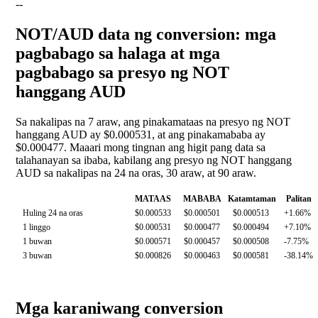
--
NOT/AUD data ng conversion: mga
pagbabago sa halaga at mga
pagbabago sa presyo ng NOT
hanggang AUD
Sa nakalipas na 7 araw, ang pinakamataas na presyo ng NOT
hanggang AUD ay $0.000531, at ang pinakamababa ay
$0.000477. Maaari mong tingnan ang higit pang data sa
talahanayan sa ibaba, kabilang ang presyo ng NOT hanggang
AUD sa nakalipas na 24 na oras, 30 araw, at 90 araw.
MATAAS
MABABA
Katamtaman
Palitan
Huling 24 na oras
$0.000533
$0.000501
$0.000513
+1.66%
1 linggo
$0.000531
$0.000477
$0.000494
+7.10%
1 buwan
$0.000571
$0.000457
$0.000508
-7.75%
3 buwan
$0.000826
$0.000463
$0.000581
-38.14%
Mga karaniwang conversion