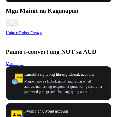
Mga Mainit na Kaganapan
Unitree Robot Frenzy
$50
Paano i-convert ang NOT sa AUD
Matuto pa
Lumikha ng iyong libreng LBank account
Magrehistro sa LBank gamit ang iyong email
address/numero ng telepono,at gumawa ng secure na
password para protektahan ang iyong account
I-verify ang iyong account