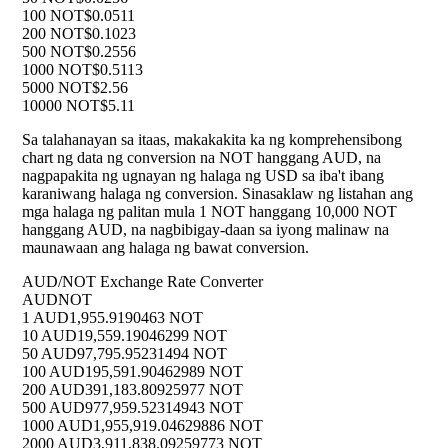
100 NOT
$0.0511
200 NOT
$0.1023
500 NOT
$0.2556
1000 NOT
$0.5113
5000 NOT
$2.56
10000 NOT
$5.11
Sa talahanayan sa itaas, makakakita ka ng komprehensibong
chart ng data ng conversion na NOT hanggang AUD, na
nagpapakita ng ugnayan ng halaga ng USD sa iba't ibang
karaniwang halaga ng conversion. Sinasaklaw ng listahan ang
mga halaga ng palitan mula 1 NOT hanggang 10,000 NOT
hanggang AUD, na nagbibigay-daan sa iyong malinaw na
maunawaan ang halaga ng bawat conversion.
AUD/NOT Exchange Rate Converter
AUD
NOT
1 AUD
1,955.9190463 NOT
10 AUD
19,559.19046299 NOT
50 AUD
97,795.95231494 NOT
100 AUD
195,591.90462989 NOT
200 AUD
391,183.80925977 NOT
500 AUD
977,959.52314943 NOT
1000 AUD
1,955,919.04629886 NOT
2000 AUD
3,911,838.09259773 NOT