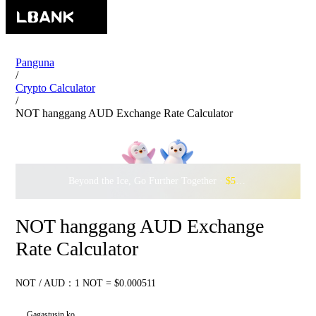
Panguna
/
Crypto Calculator
/
NOT hanggang AUD Exchange Rate Calculator
Beyond the Ice, Go Further Together ·
$500,000
to Waddle w
NOT hanggang AUD Exchange
Rate Calculator
NOT / AUD：1 NOT = $0.000511
Gagastusin ko