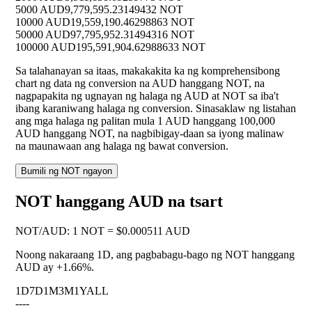
5000 AUD
9,779,595.23149432 NOT
10000 AUD
19,559,190.46298863 NOT
50000 AUD
97,795,952.31494316 NOT
100000 AUD
195,591,904.62988633 NOT
Sa talahanayan sa itaas, makakakita ka ng komprehensibong
chart ng data ng conversion na AUD hanggang NOT, na
nagpapakita ng ugnayan ng halaga ng AUD at NOT sa iba't
ibang karaniwang halaga ng conversion. Sinasaklaw ng listahan
ang mga halaga ng palitan mula 1 AUD hanggang 100,000
AUD hanggang NOT, na nagbibigay-daan sa iyong malinaw
na maunawaan ang halaga ng bawat conversion.
Bumili ng NOT ngayon
NOT hanggang AUD na tsart
NOT
/
AUD
:
1 NOT = $0.000511 AUD
Noong nakaraang 1D, ang pagbabagu-bago ng NOT hanggang
AUD ay
+1.66%
.
1D
7D
1M
3M
1Y
ALL
--
--