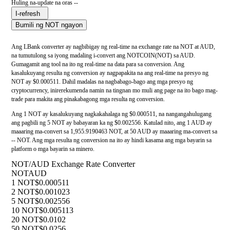
Huling na-update na oras --
I-refresh
Bumili ng NOT ngayon
Ang LBank converter ay nagbibigay ng real-time na exchange rate na NOT at AUD,
na tumutulong sa iyong madaling i-convert ang NOTCOIN(NOT) sa AUD.
Gumagamit ang tool na ito ng real-time na data para sa conversion. Ang
kasalukuyang resulta ng conversion ay nagpapakita na ang real-time na presyo ng
NOT ay $0.000511. Dahil madalas na nagbabago-bago ang mga presyo ng
cryptocurrency, inirerekumenda namin na tingnan mo muli ang page na ito bago mag-
trade para makita ang pinakabagong mga resulta ng conversion.
Ang 1 NOT ay kasalukuyang nagkakahalaga ng $0.000511, na nangangahulugang
ang pagbili ng 5 NOT ay babayaran ka ng $0.002556. Katulad nito, ang 1 AUD ay
maaaring ma-convert sa 1,955.9190463 NOT, at 50 AUD ay maaaring ma-convert sa
-- NOT. Ang mga resulta ng conversion na ito ay hindi kasama ang mga bayarin sa
platform o mga bayarin sa minero.
NOT/AUD Exchange Rate Converter
NOT
AUD
1 NOT
$0.000511
2 NOT
$0.001023
5 NOT
$0.002556
10 NOT
$0.005113
20 NOT
$0.0102
50 NOT
$0.0256