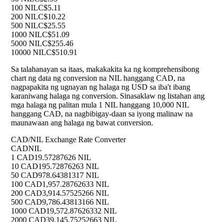
100 NIL
C$5.11
200 NIL
C$10.22
500 NIL
C$25.55
1000 NIL
C$51.09
5000 NIL
C$255.46
10000 NIL
C$510.91
Sa talahanayan sa itaas, makakakita ka ng komprehensibong
chart ng data ng conversion na NIL hanggang CAD, na
nagpapakita ng ugnayan ng halaga ng USD sa iba't ibang
karaniwang halaga ng conversion. Sinasaklaw ng listahan ang
mga halaga ng palitan mula 1 NIL hanggang 10,000 NIL
hanggang CAD, na nagbibigay-daan sa iyong malinaw na
maunawaan ang halaga ng bawat conversion.
CAD/NIL Exchange Rate Converter
CAD
NIL
1 CAD
19.57287626 NIL
10 CAD
195.72876263 NIL
50 CAD
978.64381317 NIL
100 CAD
1,957.28762633 NIL
200 CAD
3,914.57525266 NIL
500 CAD
9,786.43813166 NIL
1000 CAD
19,572.87626332 NIL
2000 CAD
39,145.75252663 NIL