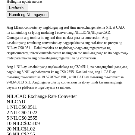
Huling na-update na oras --
I-refresh
Bumili ng NIL ngayon
Ang LBank converter ay nagbibigay ng real-time na exchange rate na NIL at CAD,
na tumutulong sa iyong madaling i-convert ang NILLION(NIL) sa CAD.
Gumagamit ang tool na ito ng real-time na data para sa conversion. Ang
kasalukuyang resulta ng conversion ay nagpapakita na ang real-time na presyo ng
NIL ay C$0.0511. Dahil madalas na nagbabago-bago ang mga presyo ng
cryptocurrency, inirerekumenda namin na tingnan mo muli ang page na ito bago mag-
trade para makita ang pinakabagong mga resulta ng conversion.
Ang 1 NIL ay kasalukuyang nagkakahalaga ng C$0.0511, na nangangahulugang ang
pagbili ng 5 NIL ay babayaran ka ng C$0.2555. Katulad nito, ang 1 CAD ay
maaaring ma-convert sa 19.57287626 NIL, at 50 CAD ay maaaring ma-convert sa
978.643813 NIL. Ang mga resulta ng conversion na ito ay hindi kasama ang mga
bayarin sa platform o mga bayarin sa minero.
NIL/CAD Exchange Rate Converter
NIL
CAD
1 NIL
C$0.0511
2 NIL
C$0.1022
5 NIL
C$0.2555
10 NIL
C$0.5109
20 NIL
C$1.02
50 NIL
C$2.55