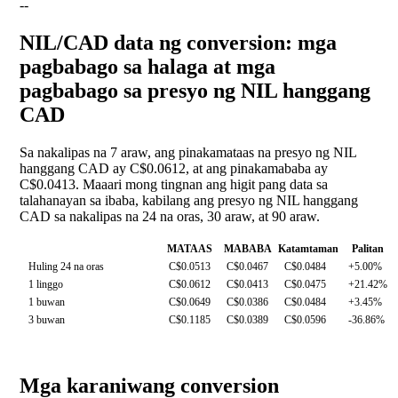
--
NIL/CAD data ng conversion: mga
pagbabago sa halaga at mga
pagbabago sa presyo ng NIL hanggang
CAD
Sa nakalipas na 7 araw, ang pinakamataas na presyo ng NIL
hanggang CAD ay C$0.0612, at ang pinakamababa ay
C$0.0413. Maaari mong tingnan ang higit pang data sa
talahanayan sa ibaba, kabilang ang presyo ng NIL hanggang
CAD sa nakalipas na 24 na oras, 30 araw, at 90 araw.
MATAAS
MABABA
Katamtaman
Palitan
Huling 24 na oras
C$0.0513
C$0.0467
C$0.0484
+5.00%
1 linggo
C$0.0612
C$0.0413
C$0.0475
+21.42%
1 buwan
C$0.0649
C$0.0386
C$0.0484
+3.45%
3 buwan
C$0.1185
C$0.0389
C$0.0596
-36.86%
Mga karaniwang conversion