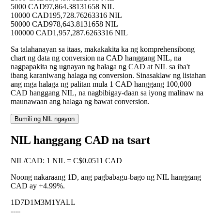
5000 CAD
97,864.38131658 NIL
10000 CAD
195,728.76263316 NIL
50000 CAD
978,643.8131658 NIL
100000 CAD
1,957,287.6263316 NIL
Sa talahanayan sa itaas, makakakita ka ng komprehensibong
chart ng data ng conversion na CAD hanggang NIL, na
nagpapakita ng ugnayan ng halaga ng CAD at NIL sa iba't
ibang karaniwang halaga ng conversion. Sinasaklaw ng listahan
ang mga halaga ng palitan mula 1 CAD hanggang 100,000
CAD hanggang NIL, na nagbibigay-daan sa iyong malinaw na
maunawaan ang halaga ng bawat conversion.
Bumili ng NIL ngayon
NIL hanggang CAD na tsart
NIL
/
CAD
:
1 NIL = C$0.0511 CAD
Noong nakaraang 1D, ang pagbabagu-bago ng NIL hanggang
CAD ay
+4.99%
.
1D
7D
1M
3M
1Y
ALL
--
--