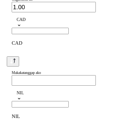
CAD
CAD
Makakatanggap ako
NIL
NIL