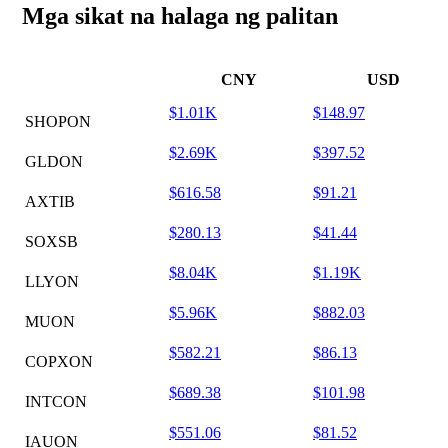
Mga sikat na halaga ng palitan
CNY
USD
$1.01K
$148.97
SHOPON
$2.69K
$397.52
GLDON
$616.58
$91.21
AXTIB
$280.13
$41.44
SOXSB
$8.04K
$1.19K
LLYON
$5.96K
$882.03
MUON
$582.21
$86.13
COPXON
$689.38
$101.98
INTCON
$551.06
$81.52
IAUON