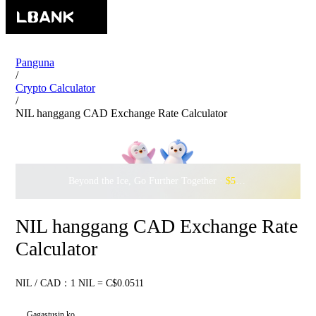
Panguna
/
Crypto Calculator
/
NIL hanggang CAD Exchange Rate Calculator
Beyond the Ice, Go Further Together ·
$500,000
to Waddle w
NIL hanggang CAD Exchange Rate
Calculator
NIL / CAD：1 NIL = C$0.0511
Gagastusin ko