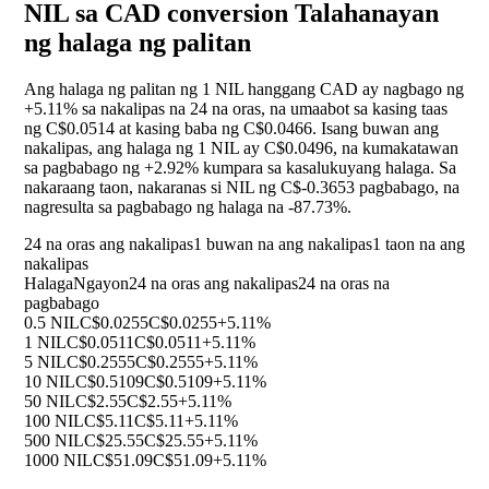
NIL sa CAD conversion Talahanayan
ng halaga ng palitan
Ang halaga ng palitan ng 1 NIL hanggang CAD ay nagbago ng
+5.11%
sa nakalipas na 24 na oras, na umaabot sa kasing taas
ng C$0.0514 at kasing baba ng C$0.0466. Isang buwan ang
nakalipas, ang halaga ng 1 NIL ay C$0.0496, na kumakatawan
sa pagbabago ng
+2.92%
kumpara sa kasalukuyang halaga. Sa
nakaraang taon, nakaranas si NIL ng C$-0.3653 pagbabago, na
nagresulta sa pagbabago ng halaga na
-87.73%
.
24 na oras ang nakalipas
1 buwan na ang nakalipas
1 taon na ang
nakalipas
Halaga
Ngayon
24 na oras ang nakalipas
24 na oras na
pagbabago
0.5 NIL
C$0.0255
C$0.0255
+5.11%
1 NIL
C$0.0511
C$0.0511
+5.11%
5 NIL
C$0.2555
C$0.2555
+5.11%
10 NIL
C$0.5109
C$0.5109
+5.11%
50 NIL
C$2.55
C$2.55
+5.11%
100 NIL
C$5.11
C$5.11
+5.11%
500 NIL
C$25.55
C$25.55
+5.11%
1000 NIL
C$51.09
C$51.09
+5.11%