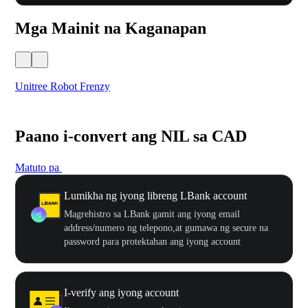
Mga Mainit na Kaganapan
Unitree Robot Frenzy
$50
Paano i-convert ang NIL sa CAD
Matuto pa
Lumikha ng iyong libreng LBank account
Magrehistro sa LBank gamit ang iyong email
address/numero ng telepono,at gumawa ng secure na
password para protektahan ang iyong account
I-verify ang iyong account