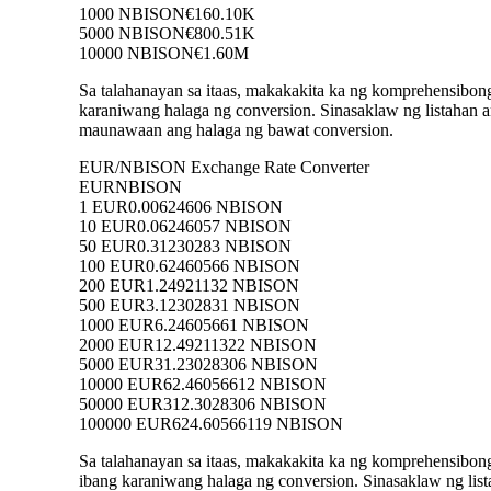
1000 NBISON
€160.10K
5000 NBISON
€800.51K
10000 NBISON
€1.60M
Sa talahanayan sa itaas, makakakita ka ng komprehensibo
karaniwang halaga ng conversion. Sinasaklaw ng listah
maunawaan ang halaga ng bawat conversion.
EUR/NBISON Exchange Rate Converter
EUR
NBISON
1 EUR
0.00624606 NBISON
10 EUR
0.06246057 NBISON
50 EUR
0.31230283 NBISON
100 EUR
0.62460566 NBISON
200 EUR
1.24921132 NBISON
500 EUR
3.12302831 NBISON
1000 EUR
6.24605661 NBISON
2000 EUR
12.49211322 NBISON
5000 EUR
31.23028306 NBISON
10000 EUR
62.46056612 NBISON
50000 EUR
312.3028306 NBISON
100000 EUR
624.60566119 NBISON
Sa talahanayan sa itaas, makakakita ka ng komprehensib
ibang karaniwang halaga ng conversion. Sinasaklaw ng l