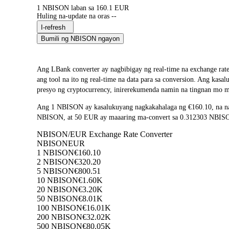
1 NBISON laban sa 160.1 EUR
Huling na-update na oras --
I-refresh
Bumili ng NBISON ngayon
Ang LBank converter ay nagbibigay ng real-time na exchang
ang tool na ito ng real-time na data para sa conversion. Ang ka
presyo ng cryptocurrency, inirerekumenda namin na tingnan mo mu
Ang 1 NBISON ay kasalukuyang nagkakahalaga ng €160.10, na na
NBISON, at 50 EUR ay maaaring ma-convert sa 0.312303 NBISON. 
NBISON/EUR Exchange Rate Converter
NBISON
EUR
1 NBISON
€160.10
2 NBISON
€320.20
5 NBISON
€800.51
10 NBISON
€1.60K
20 NBISON
€3.20K
50 NBISON
€8.01K
100 NBISON
€16.01K
200 NBISON
€32.02K
500 NBISON
€80.05K