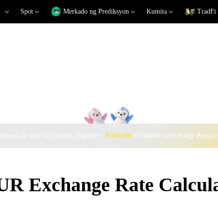
Spot
Merkado ng Prediksyon
Kumita
TradFi
eyond the Ice, Go Further Together ·
$500,000
to Waddle with Pudgy Pengui
R Exchange Rate Calcula