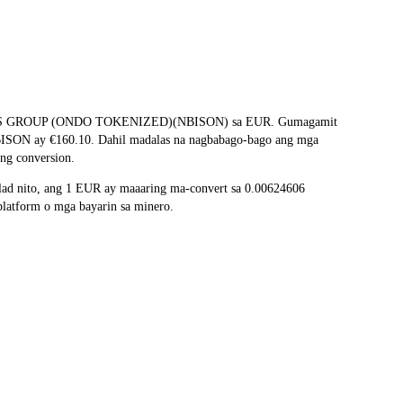
ng NEBIUS GROUP (ONDO TOKENIZED)(NBISON) sa EUR. Gumagamit
g NBISON ay €160.10. Dahil madalas na nagbabago-bago ang mga
ng conversion.
ad nito, ang 1 EUR ay maaaring ma-convert sa 0.00624606
latform o mga bayarin sa minero.