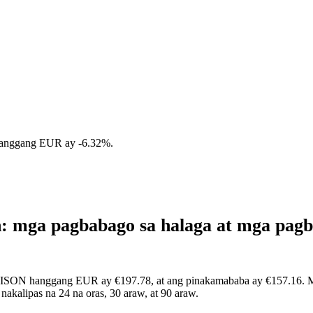
hanggang EUR ay
-6.32%
.
: mga pagbabago sa halaga at mga pag
BISON hanggang EUR ay €197.78, at ang pinakamababa ay €157.16. Maa
kalipas na 24 na oras, 30 araw, at 90 araw.