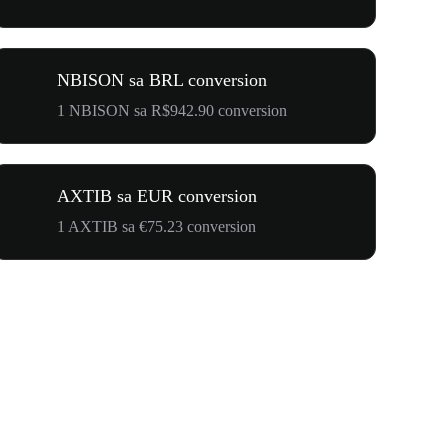
NBISON sa BRL conversion
1 NBISON sa R$942.90 conversion
AXTIB sa EUR conversion
1 AXTIB sa €75.23 conversion
$500,000 T