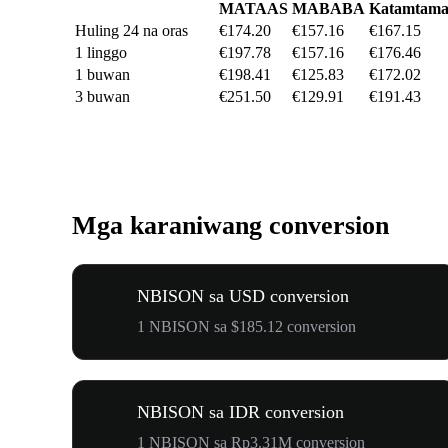
MATAAS
MABABA
Katamtam
Huling 24 na oras
€174.20
€157.16
€167.15
1 linggo
€197.78
€157.16
€176.46
1 buwan
€198.41
€125.83
€172.02
3 buwan
€251.50
€129.91
€191.43
Mga karaniwang conversion
NBISON sa USD conversion
1 NBISON sa $185.12 conversion
NBISON sa IDR conversion
1 NBISON sa Rp3.31M conversion