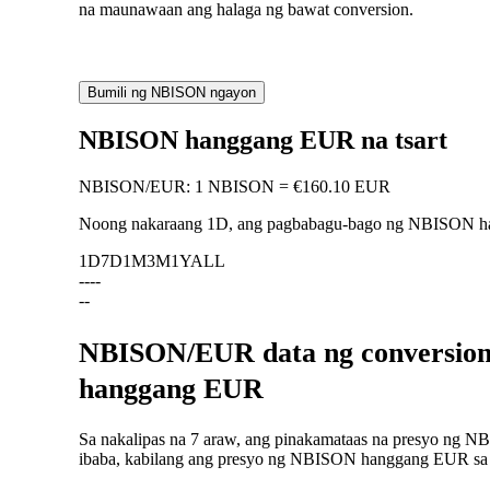
na maunawaan ang halaga ng bawat conversion.
Bumili ng NBISON ngayon
NBISON hanggang EUR na tsart
NBISON
/
EUR
:
1 NBISON = €160.10 EUR
Noong nakaraang 1D, ang pagbabagu-bago ng NBISON 
1D
7D
1M
3M
1Y
ALL
--
--
--
NBISON/EUR data ng conversion
hanggang EUR
Sa nakalipas na 7 araw, ang pinakamataas na presyo ng N
ibaba, kabilang ang presyo ng NBISON hanggang EUR sa na