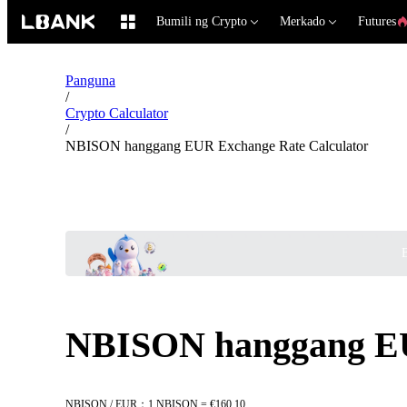
Bumili ng Crypto
Merkado
Futures
Panguna
/
Crypto Calculator
/
NBISON hanggang EUR Exchange Rate Calculator
B
NBISON hanggang EU
NBISON / EUR：1 NBISON = €160.10