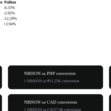
an
Palitan
-6.33%
-2.92%
-12.29%
+2.94%
NBISON sa PHP conversion
1 NBISON sa ₱11.25K conversion
NBISON sa CAD conversion
1 NBISON sa C$257.98 conversion