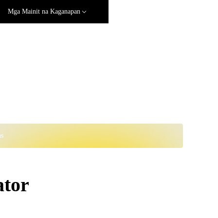
Mga Mainit na Kaganapan
ns
tor