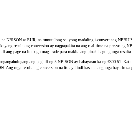
e rate na NBISON at EUR, na tumutulong sa iyong madaling i-convert a
salukuyang resulta ng conversion ay nagpapakita na ang real-time na presyo n
li ang page na ito bago mag-trade para makita ang pinakabagong mga resulta 
ngangahulugang ang pagbili ng 5 NBISON ay babayaran ka ng €800.51. Katul
Ang mga resulta ng conversion na ito ay hindi kasama ang mga bayarin sa p