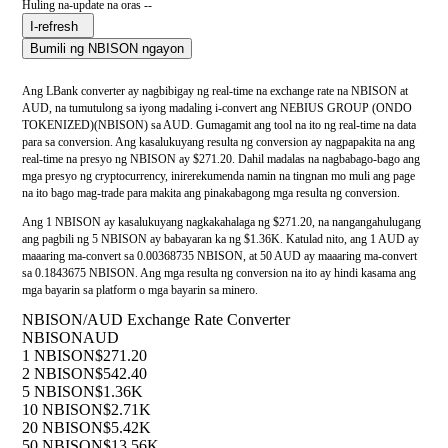
Huling na-update na oras --
I-refresh
Bumili ng NBISON ngayon
Ang LBank converter ay nagbibigay ng real-time na exchange rate na NBISON at
AUD, na tumutulong sa iyong madaling i-convert ang NEBIUS GROUP (ONDO
TOKENIZED)(NBISON) sa AUD. Gumagamit ang tool na ito ng real-time na data
para sa conversion. Ang kasalukuyang resulta ng conversion ay nagpapakita na ang
real-time na presyo ng NBISON ay $271.20. Dahil madalas na nagbabago-bago ang
mga presyo ng cryptocurrency, inirerekumenda namin na tingnan mo muli ang page
na ito bago mag-trade para makita ang pinakabagong mga resulta ng conversion.
Ang 1 NBISON ay kasalukuyang nagkakahalaga ng $271.20, na nangangahulugang
ang pagbili ng 5 NBISON ay babayaran ka ng $1.36K. Katulad nito, ang 1 AUD ay
maaaring ma-convert sa 0.00368735 NBISON, at 50 AUD ay maaaring ma-convert
sa 0.1843675 NBISON. Ang mga resulta ng conversion na ito ay hindi kasama ang
mga bayarin sa platform o mga bayarin sa minero.
NBISON/AUD Exchange Rate Converter
NBISON
AUD
1 NBISON
$271.20
2 NBISON
$542.40
5 NBISON
$1.36K
10 NBISON
$2.71K
20 NBISON
$5.42K
50 NBISON
$13.56K