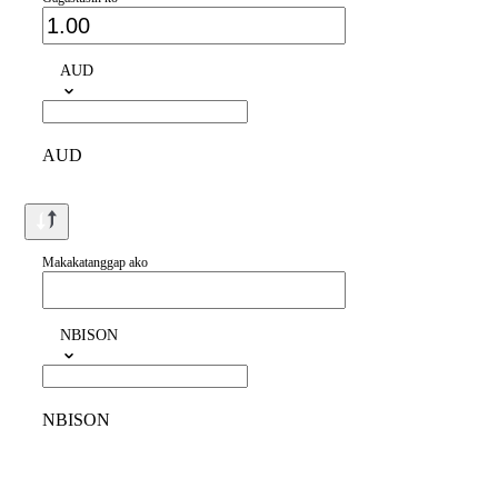
AUD
AUD
Makakatanggap ako
NBISON
NBISON