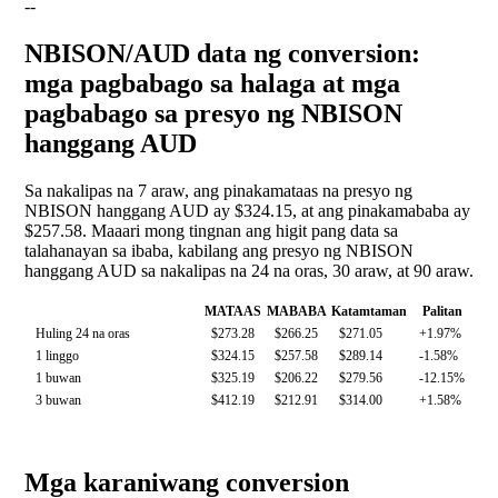
--
NBISON/AUD data ng conversion:
mga pagbabago sa halaga at mga
pagbabago sa presyo ng NBISON
hanggang AUD
Sa nakalipas na 7 araw, ang pinakamataas na presyo ng
NBISON hanggang AUD ay $324.15, at ang pinakamababa ay
$257.58. Maaari mong tingnan ang higit pang data sa
talahanayan sa ibaba, kabilang ang presyo ng NBISON
hanggang AUD sa nakalipas na 24 na oras, 30 araw, at 90 araw.
MATAAS
MABABA
Katamtaman
Palitan
Huling 24 na oras
$273.28
$266.25
$271.05
+1.97%
1 linggo
$324.15
$257.58
$289.14
-1.58%
1 buwan
$325.19
$206.22
$279.56
-12.15%
3 buwan
$412.19
$212.91
$314.00
+1.58%
Mga karaniwang conversion