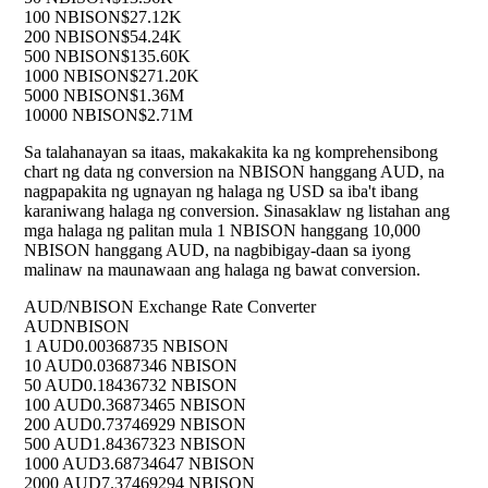
100 NBISON
$27.12K
200 NBISON
$54.24K
500 NBISON
$135.60K
1000 NBISON
$271.20K
5000 NBISON
$1.36M
10000 NBISON
$2.71M
Sa talahanayan sa itaas, makakakita ka ng komprehensibong
chart ng data ng conversion na NBISON hanggang AUD, na
nagpapakita ng ugnayan ng halaga ng USD sa iba't ibang
karaniwang halaga ng conversion. Sinasaklaw ng listahan ang
mga halaga ng palitan mula 1 NBISON hanggang 10,000
NBISON hanggang AUD, na nagbibigay-daan sa iyong
malinaw na maunawaan ang halaga ng bawat conversion.
AUD/NBISON Exchange Rate Converter
AUD
NBISON
1 AUD
0.00368735 NBISON
10 AUD
0.03687346 NBISON
50 AUD
0.18436732 NBISON
100 AUD
0.36873465 NBISON
200 AUD
0.73746929 NBISON
500 AUD
1.84367323 NBISON
1000 AUD
3.68734647 NBISON
2000 AUD
7.37469294 NBISON