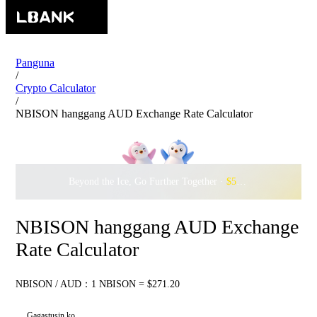
Panguna
/
Crypto Calculator
/
NBISON hanggang AUD Exchange Rate Calculator
Beyond the Ice, Go Further Together ·
$500,000
to Waddle w
NBISON hanggang AUD Exchange
Rate Calculator
NBISON / AUD：1 NBISON = $271.20
Gagastusin ko