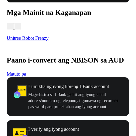
Mga Mainit na Kaganapan
Unitree Robot Frenzy
$50
Paano i-convert ang NBISON sa AUD
Matuto pa
Lumikha ng iyong libreng LBank account
Magrehistro sa LBank gamit ang iyong email
address/numero ng telepono,at gumawa ng secure na
password para protektahan ang iyong account
I-verify ang iyong account