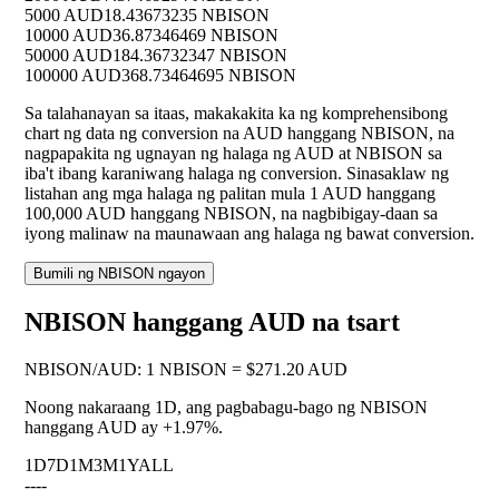
5000 AUD
18.43673235 NBISON
10000 AUD
36.87346469 NBISON
50000 AUD
184.36732347 NBISON
100000 AUD
368.73464695 NBISON
Sa talahanayan sa itaas, makakakita ka ng komprehensibong
chart ng data ng conversion na AUD hanggang NBISON, na
nagpapakita ng ugnayan ng halaga ng AUD at NBISON sa
iba't ibang karaniwang halaga ng conversion. Sinasaklaw ng
listahan ang mga halaga ng palitan mula 1 AUD hanggang
100,000 AUD hanggang NBISON, na nagbibigay-daan sa
iyong malinaw na maunawaan ang halaga ng bawat conversion.
Bumili ng NBISON ngayon
NBISON hanggang AUD na tsart
NBISON
/
AUD
:
1 NBISON = $271.20 AUD
Noong nakaraang 1D, ang pagbabagu-bago ng NBISON
hanggang AUD ay
+1.97%
.
1D
7D
1M
3M
1Y
ALL
--
--