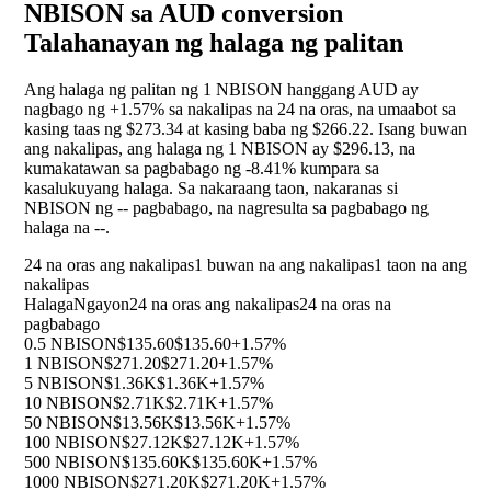
NBISON sa AUD conversion
Talahanayan ng halaga ng palitan
Ang halaga ng palitan ng 1 NBISON hanggang AUD ay
nagbago ng
+1.57%
sa nakalipas na 24 na oras, na umaabot sa
kasing taas ng $273.34 at kasing baba ng $266.22. Isang buwan
ang nakalipas, ang halaga ng 1 NBISON ay $296.13, na
kumakatawan sa pagbabago ng
-8.41%
kumpara sa
kasalukuyang halaga. Sa nakaraang taon, nakaranas si
NBISON ng
--
pagbabago, na nagresulta sa pagbabago ng
halaga na
--
.
24 na oras ang nakalipas
1 buwan na ang nakalipas
1 taon na ang
nakalipas
Halaga
Ngayon
24 na oras ang nakalipas
24 na oras na
pagbabago
0.5 NBISON
$135.60
$135.60
+1.57%
1 NBISON
$271.20
$271.20
+1.57%
5 NBISON
$1.36K
$1.36K
+1.57%
10 NBISON
$2.71K
$2.71K
+1.57%
50 NBISON
$13.56K
$13.56K
+1.57%
100 NBISON
$27.12K
$27.12K
+1.57%
500 NBISON
$135.60K
$135.60K
+1.57%
1000 NBISON
$271.20K
$271.20K
+1.57%