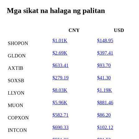
Mga sikat na halaga ng palitan
CNY
USD
$1.01K
$148.95
SHOPON
$2.69K
$397.41
GLDON
$633.41
$93.70
AXTIB
$279.19
$41.30
SOXSB
$8.03K
$1.19K
LLYON
$5.96K
$881.46
MUON
$582.71
$86.20
COPXON
$690.33
$102.12
INTCON