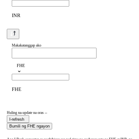
INR
Makakatanggap ako
FHE
FHE
Huling na-update na oras --
I-refresh
Bumili ng FHE ngayon