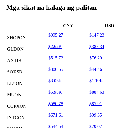
Mga sikat na halaga ng palitan
CNY
USD
$995.27
$147.23
SHOPON
$2.62K
$387.34
GLDON
$515.72
$76.29
AXTIB
$300.55
$44.46
SOXSB
$8.03K
$1.19K
LLYON
$5.98K
$884.63
MUON
$580.78
$85.91
COPXON
$671.61
$99.35
INTCON
$534.53
$79.07