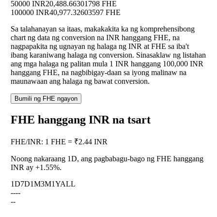
50000 INR
20,488.66301798 FHE
100000 INR
40,977.32603597 FHE
Sa talahanayan sa itaas, makakakita ka ng komprehensibong
chart ng data ng conversion na INR hanggang FHE, na
nagpapakita ng ugnayan ng halaga ng INR at FHE sa iba't
ibang karaniwang halaga ng conversion. Sinasaklaw ng listahan
ang mga halaga ng palitan mula 1 INR hanggang 100,000 INR
hanggang FHE, na nagbibigay-daan sa iyong malinaw na
maunawaan ang halaga ng bawat conversion.
Bumili ng FHE ngayon
FHE hanggang INR na tsart
FHE
/
INR
:
1 FHE = ₹2.44 INR
Noong nakaraang 1D, ang pagbabagu-bago ng FHE hanggang
INR ay
+1.55%
.
1D
7D
1M
3M
1Y
ALL
--
--
--