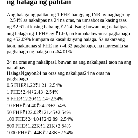
ng halaga ng palitan
Ang halaga ng palitan ng 1 FHE hanggang INR ay nagbago ng
+2.54%
sa nakalipas na 24 na oras, na umaabot sa kasing taas
ng ₹2.61 at kasing baba ng ₹2.24. Isang buwan ang nakalipas,
ang halaga ng 1 FHE ay ₹1.60, na kumakatawan sa pagbabago
ng
+52.09%
kumpara sa kasalukuyang halaga. Sa nakaraang
taon, nakaranas si FHE ng ₹-4.32 pagbabago, na nagresulta sa
pagbabago ng halaga na
-64.01%
.
24 na oras ang nakalipas
1 buwan na ang nakalipas
1 taon na ang
nakalipas
Halaga
Ngayon
24 na oras ang nakalipas
24 na oras na
pagbabago
0.5 FHE
₹1.22
₹1.21
+2.54%
1 FHE
₹2.44
₹2.43
+2.54%
5 FHE
₹12.20
₹12.14
+2.54%
10 FHE
₹24.40
₹24.29
+2.54%
50 FHE
₹122.02
₹121.45
+2.54%
100 FHE
₹244.04
₹242.89
+2.54%
500 FHE
₹1.22K
₹1.21K
+2.54%
1000 FHE
₹2.44K
₹2.43K
+2.54%