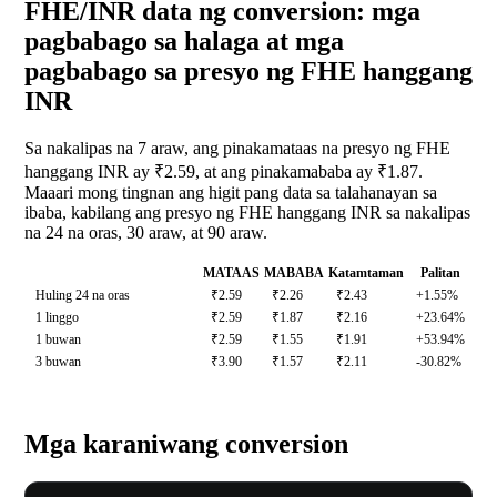
FHE/INR data ng conversion: mga
pagbabago sa halaga at mga
pagbabago sa presyo ng FHE hanggang
INR
Sa nakalipas na 7 araw, ang pinakamataas na presyo ng FHE
hanggang INR ay ₹2.59, at ang pinakamababa ay ₹1.87.
Maaari mong tingnan ang higit pang data sa talahanayan sa
ibaba, kabilang ang presyo ng FHE hanggang INR sa nakalipas
na 24 na oras, 30 araw, at 90 araw.
MATAAS
MABABA
Katamtaman
Palitan
Huling 24 na oras
₹2.59
₹2.26
₹2.43
+1.55%
1 linggo
₹2.59
₹1.87
₹2.16
+23.64%
1 buwan
₹2.59
₹1.55
₹1.91
+53.94%
3 buwan
₹3.90
₹1.57
₹2.11
-30.82%
Mga karaniwang conversion