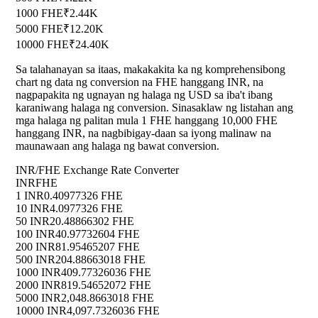
1000 FHE
₹2.44K
5000 FHE
₹12.20K
10000 FHE
₹24.40K
Sa talahanayan sa itaas, makakakita ka ng komprehensibong
chart ng data ng conversion na FHE hanggang INR, na
nagpapakita ng ugnayan ng halaga ng USD sa iba't ibang
karaniwang halaga ng conversion. Sinasaklaw ng listahan ang
mga halaga ng palitan mula 1 FHE hanggang 10,000 FHE
hanggang INR, na nagbibigay-daan sa iyong malinaw na
maunawaan ang halaga ng bawat conversion.
INR/FHE Exchange Rate Converter
INR
FHE
1 INR
0.40977326 FHE
10 INR
4.0977326 FHE
50 INR
20.48866302 FHE
100 INR
40.97732604 FHE
200 INR
81.95465207 FHE
500 INR
204.88663018 FHE
1000 INR
409.77326036 FHE
2000 INR
819.54652072 FHE
5000 INR
2,048.8663018 FHE
10000 INR
4,097.7326036 FHE