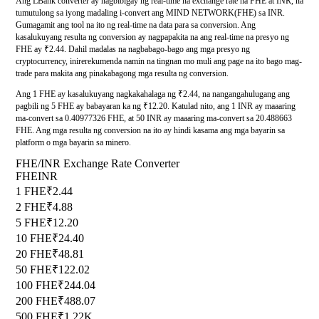
Ang LBank converter ay nagbibigay ng real-time na exchange rate na FHE at INR, na
tumutulong sa iyong madaling i-convert ang MIND NETWORK(FHE) sa INR.
Gumagamit ang tool na ito ng real-time na data para sa conversion. Ang
kasalukuyang resulta ng conversion ay nagpapakita na ang real-time na presyo ng
FHE ay ₹2.44. Dahil madalas na nagbabago-bago ang mga presyo ng
cryptocurrency, inirerekumenda namin na tingnan mo muli ang page na ito bago mag-
trade para makita ang pinakabagong mga resulta ng conversion.
Ang 1 FHE ay kasalukuyang nagkakahalaga ng ₹2.44, na nangangahulugang ang
pagbili ng 5 FHE ay babayaran ka ng ₹12.20. Katulad nito, ang 1 INR ay maaaring
ma-convert sa 0.40977326 FHE, at 50 INR ay maaaring ma-convert sa 20.488663
FHE. Ang mga resulta ng conversion na ito ay hindi kasama ang mga bayarin sa
platform o mga bayarin sa minero.
FHE/INR Exchange Rate Converter
FHE
INR
1 FHE
₹2.44
2 FHE
₹4.88
5 FHE
₹12.20
10 FHE
₹24.40
20 FHE
₹48.81
50 FHE
₹122.02
100 FHE
₹244.04
200 FHE
₹488.07
500 FHE
₹1.22K