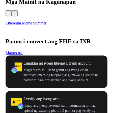
Mga Mainit na Kaganapan
Ethereum Meme Summer
WO
Paano i-convert ang FHE sa INR
Matuto pa
Lumikha ng iyong libreng LBank account
Magrehistro sa LBank gamit ang iyong email
address/numero ng telepono,at gumawa ng secure na
password para protektahan ang iyong account
I-verify ang iyong account
Ilagay ang iyong personal na impormasyon at mag-
upload ng wastong photo ID para sa pag-verify ng