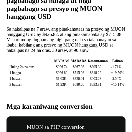
pagbabago sa halaga at mga
pagbabago sa presyo ng MUON
hanggang USD
Sa nakalipas na 7 araw, ang pinakamataas na presyo ng MUON
hanggang USD ay $926.82, at ang pinakamababa ay $715.08.
Maaari mong tingnan ang higit pang data sa talahanayan sa
ibaba, kabilang ang presyo ng MUON hanggang USD sa
nakalipas na 24 na oras, 30 araw, at 90 araw.
MATAAS
MABABA
Katamtaman
Palitan
Huling 24 na oras
$926.74
$867.03
$895.32
-1.71%
1 linggo
$926.82
$715.08
$848.22
+19.50%
1 buwan
$1.03K
$720.01
$903.28
-5.54%
3 buwan
$1.23K
$689.65
$933.31
+15.14%
Mga karaniwang conversion
MUON sa PHP conversion