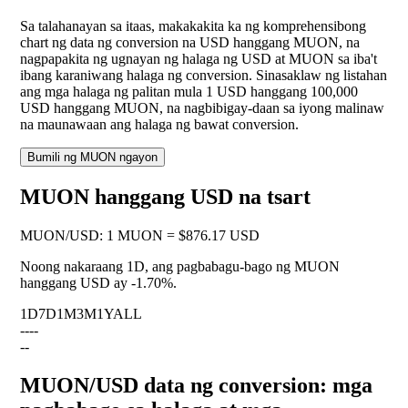
Sa talahanayan sa itaas, makakakita ka ng komprehensibong
chart ng data ng conversion na USD hanggang MUON, na
nagpapakita ng ugnayan ng halaga ng USD at MUON sa iba't
ibang karaniwang halaga ng conversion. Sinasaklaw ng listahan
ang mga halaga ng palitan mula 1 USD hanggang 100,000
USD hanggang MUON, na nagbibigay-daan sa iyong malinaw
na maunawaan ang halaga ng bawat conversion.
Bumili ng MUON ngayon
MUON hanggang USD na tsart
MUON
/
USD
:
1 MUON = $876.17 USD
Noong nakaraang 1D, ang pagbabagu-bago ng MUON
hanggang USD ay
-1.70%
.
1D
7D
1M
3M
1Y
ALL
--
--
--
MUON/USD data ng conversion: mga