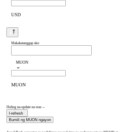
USD
Makakatanggap ako
MUON
MUON
Huling na-update na oras --
I-refresh
Bumili ng MUON ngayon