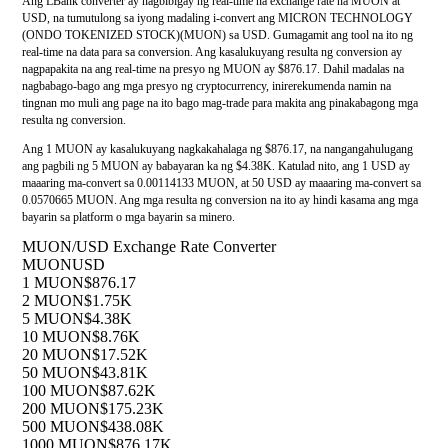
Ang LBank converter ay nagbibigay ng real-time na exchange rate na MUON at
USD, na tumutulong sa iyong madaling i-convert ang MICRON TECHNOLOGY
(ONDO TOKENIZED STOCK)(MUON) sa USD. Gumagamit ang tool na ito ng
real-time na data para sa conversion. Ang kasalukuyang resulta ng conversion ay
nagpapakita na ang real-time na presyo ng MUON ay $876.17. Dahil madalas na
nagbabago-bago ang mga presyo ng cryptocurrency, inirerekumenda namin na
tingnan mo muli ang page na ito bago mag-trade para makita ang pinakabagong mga
resulta ng conversion.
Ang 1 MUON ay kasalukuyang nagkakahalaga ng $876.17, na nangangahulugang
ang pagbili ng 5 MUON ay babayaran ka ng $4.38K. Katulad nito, ang 1 USD ay
maaaring ma-convert sa 0.00114133 MUON, at 50 USD ay maaaring ma-convert sa
0.0570665 MUON. Ang mga resulta ng conversion na ito ay hindi kasama ang mga
bayarin sa platform o mga bayarin sa minero.
MUON/USD Exchange Rate Converter
MUON
USD
1 MUON
$876.17
2 MUON
$1.75K
5 MUON
$4.38K
10 MUON
$8.76K
20 MUON
$17.52K
50 MUON
$43.81K
100 MUON
$87.62K
200 MUON
$175.23K
500 MUON
$438.08K
1000 MUON
$876.17K