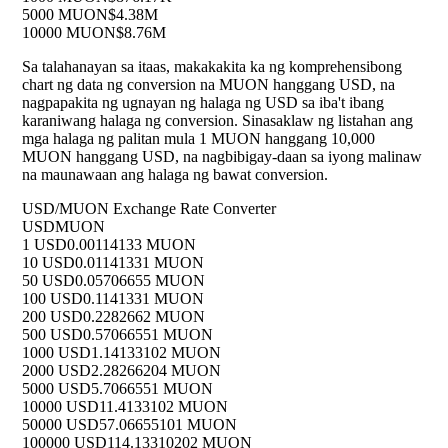
5000 MUON
$4.38M
10000 MUON
$8.76M
Sa talahanayan sa itaas, makakakita ka ng komprehensibong
chart ng data ng conversion na MUON hanggang USD, na
nagpapakita ng ugnayan ng halaga ng USD sa iba't ibang
karaniwang halaga ng conversion. Sinasaklaw ng listahan ang
mga halaga ng palitan mula 1 MUON hanggang 10,000
MUON hanggang USD, na nagbibigay-daan sa iyong malinaw
na maunawaan ang halaga ng bawat conversion.
USD/MUON Exchange Rate Converter
USD
MUON
1 USD
0.00114133 MUON
10 USD
0.01141331 MUON
50 USD
0.05706655 MUON
100 USD
0.1141331 MUON
200 USD
0.2282662 MUON
500 USD
0.57066551 MUON
1000 USD
1.14133102 MUON
2000 USD
2.28266204 MUON
5000 USD
5.7066551 MUON
10000 USD
11.4133102 MUON
50000 USD
57.06655101 MUON
100000 USD
114.13310202 MUON