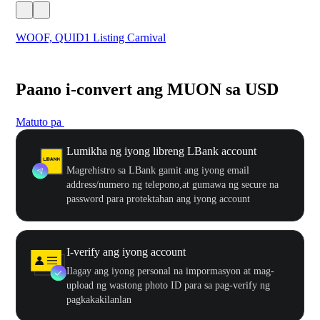
WOOF, QUID1 Listing Carnival
You
Paano i-convert ang MUON sa USD
Matuto pa
Lumikha ng iyong libreng LBank account
Magrehistro sa LBank gamit ang iyong email
address/numero ng telepono,at gumawa ng secure na
password para protektahan ang iyong account
I-verify ang iyong account
Ilagay ang iyong personal na impormasyon at mag-
upload ng wastong photo ID para sa pag-verify ng
pagkakakilanlan