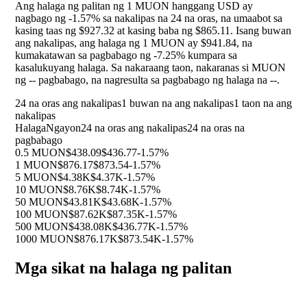
Ang halaga ng palitan ng 1 MUON hanggang USD ay
nagbago ng
-1.57%
sa nakalipas na 24 na oras, na umaabot sa
kasing taas ng $927.32 at kasing baba ng $865.11. Isang buwan
ang nakalipas, ang halaga ng 1 MUON ay $941.84, na
kumakatawan sa pagbabago ng
-7.25%
kumpara sa
kasalukuyang halaga. Sa nakaraang taon, nakaranas si MUON
ng
--
pagbabago, na nagresulta sa pagbabago ng halaga na
--
.
24 na oras ang nakalipas
1 buwan na ang nakalipas
1 taon na ang
nakalipas
Halaga
Ngayon
24 na oras ang nakalipas
24 na oras na
pagbabago
0.5 MUON
$438.09
$436.77
-1.57%
1 MUON
$876.17
$873.54
-1.57%
5 MUON
$4.38K
$4.37K
-1.57%
10 MUON
$8.76K
$8.74K
-1.57%
50 MUON
$43.81K
$43.68K
-1.57%
100 MUON
$87.62K
$87.35K
-1.57%
500 MUON
$438.08K
$436.77K
-1.57%
1000 MUON
$876.17K
$873.54K
-1.57%
Mga sikat na halaga ng palitan