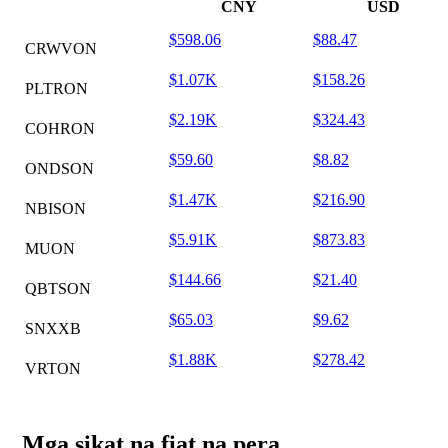
CNY
USD
$598.06
$88.47
CRWVON
$1.07K
$158.26
PLTRON
$2.19K
$324.43
COHRON
$59.60
$8.82
ONDSON
$1.47K
$216.90
NBISON
$5.91K
$873.83
MUON
$144.66
$21.40
QBTSON
$65.03
$9.62
SNXXB
$1.88K
$278.42
VRTON
Mga sikat na fiat na pera