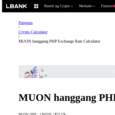
Bumili ng Crypto
Merkado
Futures
Panguna
/
Crypto Calculator
/
MUON hanggang PHP Exchange Rate Calculator
B
MUON hanggang PHP 
MUON / PHP：1 MUON = ₱53.17K