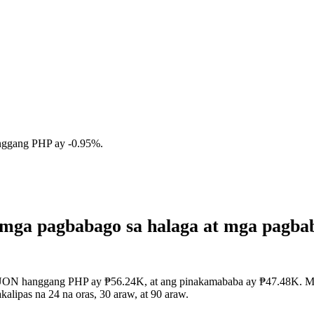
nggang PHP ay
-0.95%
.
mga pagbabago sa halaga at mga pagb
MUON hanggang PHP ay ₱56.24K, at ang pinakamababa ay ₱47.48K. Maaa
lipas na 24 na oras, 30 araw, at 90 araw.