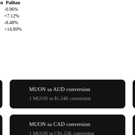
an
Palitan
-0.96%
+7.12%
-8.48%
+14.89%
MUON sa AUD conversion
1 MUON sa $1.24K conversion
MUON sa CAD conversion
1 MUON sa C$1.22K conversion