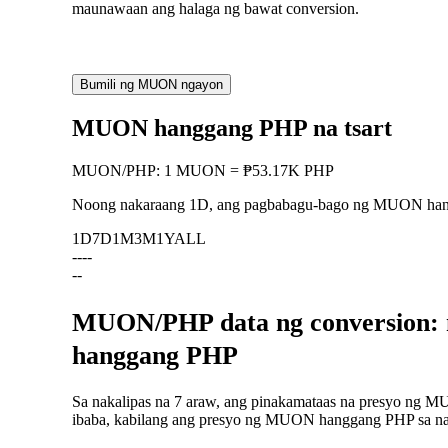
maunawaan ang halaga ng bawat conversion.
Bumili ng MUON ngayon
MUON hanggang PHP na tsart
MUON
/
PHP
:
1 MUON = ₱53.17K PHP
Noong nakaraang 1D, ang pagbabagu-bago ng MUON ha
1D
7D
1M
3M
1Y
ALL
--
--
--
MUON/PHP data ng conversion: 
hanggang PHP
Sa nakalipas na 7 araw, ang pinakamataas na presyo ng 
ibaba, kabilang ang presyo ng MUON hanggang PHP sa naka