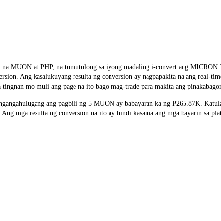
ge rate na MUON at PHP, na tumutulong sa iyong madaling i-convert a
nversion. Ang kasalukuyang resulta ng conversion ay nagpapakita na ang real
 tingnan mo muli ang page na ito bago mag-trade para makita ang pinakabagon
gangahulugang ang pagbili ng 5 MUON ay babayaran ka ng ₱265.87K. Katulad
 mga resulta ng conversion na ito ay hindi kasama ang mga bayarin sa plat