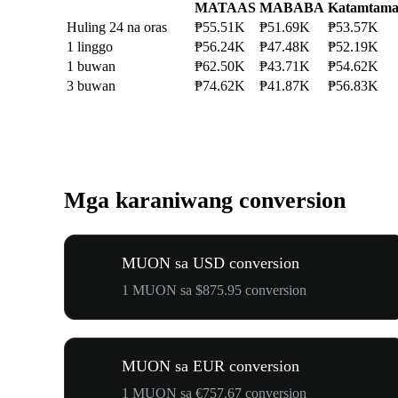
MATAAS
MABABA
Katamtam
Huling 24 na oras
₱55.51K
₱51.69K
₱53.57K
1 linggo
₱56.24K
₱47.48K
₱52.19K
1 buwan
₱62.50K
₱43.71K
₱54.62K
3 buwan
₱74.62K
₱41.87K
₱56.83K
Mga karaniwang conversion
MUON sa USD conversion
1 MUON sa $875.95 conversion
MUON sa EUR conversion
1 MUON sa €757.67 conversion