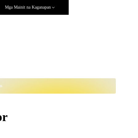
Mga Mainit na Kaganapan
ns
or