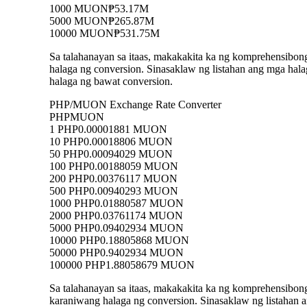
1000 MUON
₱53.17M
5000 MUON
₱265.87M
10000 MUON
₱531.75M
Sa talahanayan sa itaas, makakakita ka ng komprehensibo
halaga ng conversion. Sinasaklaw ng listahan ang mga 
halaga ng bawat conversion.
PHP/MUON Exchange Rate Converter
PHP
MUON
1 PHP
0.00001881 MUON
10 PHP
0.00018806 MUON
50 PHP
0.00094029 MUON
100 PHP
0.00188059 MUON
200 PHP
0.00376117 MUON
500 PHP
0.00940293 MUON
1000 PHP
0.01880587 MUON
2000 PHP
0.03761174 MUON
5000 PHP
0.09402934 MUON
10000 PHP
0.18805868 MUON
50000 PHP
0.9402934 MUON
100000 PHP
1.88058679 MUON
Sa talahanayan sa itaas, makakakita ka ng komprehensib
karaniwang halaga ng conversion. Sinasaklaw ng listaha