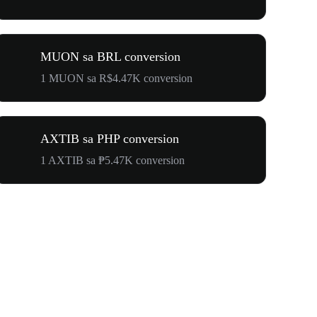
MUON sa BRL conversion
1 MUON sa R$4.47K conversion
AXTIB sa PHP conversion
1 AXTIB sa ₱5.47K conversion
$500,000 T