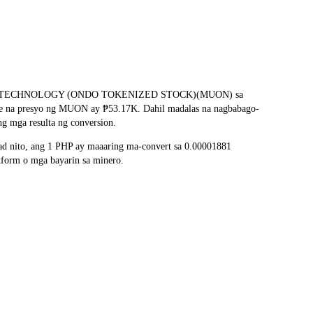
ng MICRON TECHNOLOGY (ONDO TOKENIZED STOCK)(MUON) sa
-time na presyo ng MUON ay ₱53.17K. Dahil madalas na nagbabago-
g mga resulta ng conversion.
 nito, ang 1 PHP ay maaaring ma-convert sa 0.00001881
form o mga bayarin sa minero.