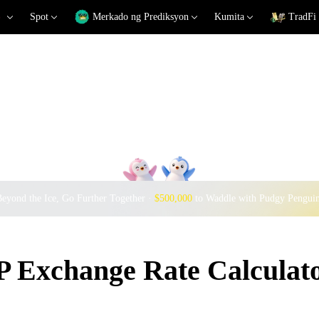
Spot
Merkado ng Prediksyon
Kumita
TradFi
eyond the Ice, Go Further Together ·
$500,000
to Waddle with Pudgy Pengui
Exchange Rate Calculat