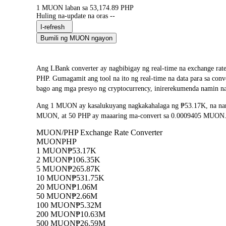
1 MUON laban sa 53,174.89 PHP
Huling na-update na oras --
I-refresh
Bumili ng MUON ngayon
Ang LBank converter ay nagbibigay ng real-time na exchan
PHP. Gumagamit ang tool na ito ng real-time na data para sa co
bago ang mga presyo ng cryptocurrency, inirerekumenda namin na
Ang 1 MUON ay kasalukuyang nagkakahalaga ng ₱53.17K, na nan
MUON, at 50 PHP ay maaaring ma-convert sa 0.0009405 MUON. Ang
MUON/PHP Exchange Rate Converter
MUON
PHP
1 MUON
₱53.17K
2 MUON
₱106.35K
5 MUON
₱265.87K
10 MUON
₱531.75K
20 MUON
₱1.06M
50 MUON
₱2.66M
100 MUON
₱5.32M
200 MUON
₱10.63M
500 MUON
₱26.59M