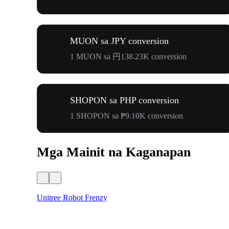
MUON sa JPY conversion
1 MUON sa 円138.23K conversion
SHOPON sa PHP conversion
1 SHOPON sa ₱9.10K conversion
Mga Mainit na Kaganapan
Unitree Robot Frenzy