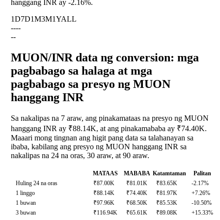
hanggang INR ay
-2.16%
.
1D
7D
1M
3M
1Y
ALL
--
--
--
MUON/INR data ng conversion: mga
pagbabago sa halaga at mga
pagbabago sa presyo ng MUON
hanggang INR
Sa nakalipas na 7 araw, ang pinakamataas na presyo ng MUON
hanggang INR ay ₹88.14K, at ang pinakamababa ay ₹74.40K.
Maaari mong tingnan ang higit pang data sa talahanayan sa
ibaba, kabilang ang presyo ng MUON hanggang INR sa
nakalipas na 24 na oras, 30 araw, at 90 araw.
MATAAS
MABABA
Katamtaman
Palitan
Huling 24 na oras
₹87.00K
₹81.01K
₹83.65K
-2.17%
1 linggo
₹88.14K
₹74.40K
₹81.97K
+7.26%
1 buwan
₹97.96K
₹68.50K
₹85.53K
-10.50%
3 buwan
₹116.94K
₹65.61K
₹89.08K
+15.33%