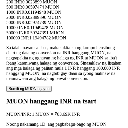
200 INR
0.0023899 MUON
500 INR
0.00597474 MUON
1000 INR
0.01194948 MUON
2000 INR
0.02389896 MUON
5000 INR
0.05974739 MUON
10000 INR
0.11949478 MUON
50000 INR
0.59747391 MUON
100000 INR
1.19494782 MUON
Sa talahanayan sa itaas, makakakita ka ng komprehensibong
chart ng data ng conversion na INR hanggang MUON, na
nagpapakita ng ugnayan ng halaga ng INR at MUON sa iba't
ibang karaniwang halaga ng conversion. Sinasaklaw ng listahan
ang mga halaga ng palitan mula 1 INR hanggang 100,000 INR
hanggang MUON, na nagbibigay-daan sa iyong malinaw na
maunawaan ang halaga ng bawat conversion.
Bumili ng MUON ngayon
MUON hanggang INR na tsart
MUON
/
INR
:
1 MUON = ₹83.69K INR
Noong nakaraang 1D, ang pagbabagu-bago ng MUON