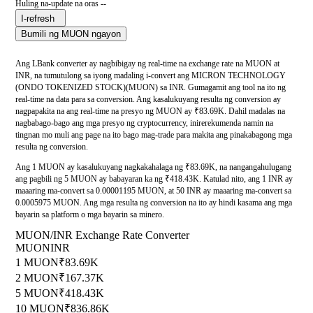
Huling na-update na oras --
I-refresh
Bumili ng MUON ngayon
Ang LBank converter ay nagbibigay ng real-time na exchange rate na MUON at
INR, na tumutulong sa iyong madaling i-convert ang MICRON TECHNOLOGY
(ONDO TOKENIZED STOCK)(MUON) sa INR. Gumagamit ang tool na ito ng
real-time na data para sa conversion. Ang kasalukuyang resulta ng conversion ay
nagpapakita na ang real-time na presyo ng MUON ay ₹83.69K. Dahil madalas na
nagbabago-bago ang mga presyo ng cryptocurrency, inirerekumenda namin na
tingnan mo muli ang page na ito bago mag-trade para makita ang pinakabagong mga
resulta ng conversion.
Ang 1 MUON ay kasalukuyang nagkakahalaga ng ₹83.69K, na nangangahulugang
ang pagbili ng 5 MUON ay babayaran ka ng ₹418.43K. Katulad nito, ang 1 INR ay
maaaring ma-convert sa 0.00001195 MUON, at 50 INR ay maaaring ma-convert sa
0.0005975 MUON. Ang mga resulta ng conversion na ito ay hindi kasama ang mga
bayarin sa platform o mga bayarin sa minero.
MUON/INR Exchange Rate Converter
MUON
INR
1 MUON
₹83.69K
2 MUON
₹167.37K
5 MUON
₹418.43K
10 MUON
₹836.86K