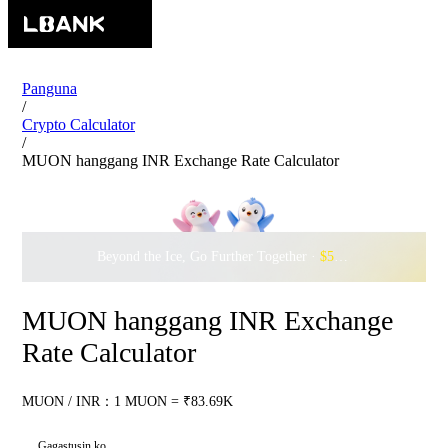
Panguna
/
Crypto Calculator
/
MUON hanggang INR Exchange Rate Calculator
Beyond the Ice, Go Further Together ·
$500,000
to Waddle w
MUON hanggang INR Exchange
Rate Calculator
MUON / INR：1 MUON = ₹83.69K
Gagastusin ko