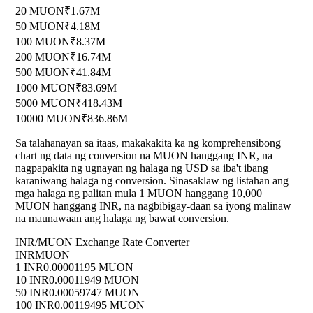
20 MUON
₹1.67M
50 MUON
₹4.18M
100 MUON
₹8.37M
200 MUON
₹16.74M
500 MUON
₹41.84M
1000 MUON
₹83.69M
5000 MUON
₹418.43M
10000 MUON
₹836.86M
Sa talahanayan sa itaas, makakakita ka ng komprehensibong
chart ng data ng conversion na MUON hanggang INR, na
nagpapakita ng ugnayan ng halaga ng USD sa iba't ibang
karaniwang halaga ng conversion. Sinasaklaw ng listahan ang
mga halaga ng palitan mula 1 MUON hanggang 10,000
MUON hanggang INR, na nagbibigay-daan sa iyong malinaw
na maunawaan ang halaga ng bawat conversion.
INR/MUON Exchange Rate Converter
INR
MUON
1 INR
0.00001195 MUON
10 INR
0.00011949 MUON
50 INR
0.00059747 MUON
100 INR
0.00119495 MUON