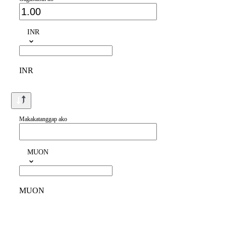
INR
INR
Makakatanggap ako
MUON
MUON