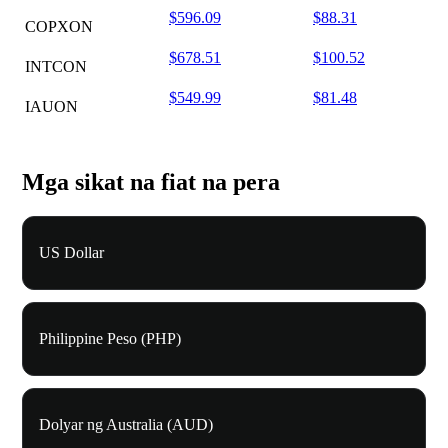
$596.09
$88.31
COPXON
$678.51
$100.52
INTCON
$549.99
$81.48
IAUON
Mga sikat na fiat na pera
US Dollar
Philippine Peso (PHP)
Dolyar ng Australia (AUD)