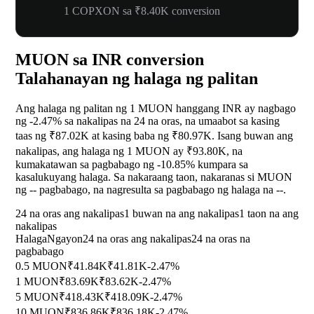
1 COPXON sa ₹8.40K conversion
MUON sa INR conversion
Talahanayan ng halaga ng palitan
Ang halaga ng palitan ng 1 MUON hanggang INR ay nagbago
ng
-2.47%
sa nakalipas na 24 na oras, na umaabot sa kasing
taas ng ₹87.02K at kasing baba ng ₹80.97K. Isang buwan ang
nakalipas, ang halaga ng 1 MUON ay ₹93.80K, na
kumakatawan sa pagbabago ng
-10.85%
kumpara sa
kasalukuyang halaga. Sa nakaraang taon, nakaranas si MUON
ng
--
pagbabago, na nagresulta sa pagbabago ng halaga na
--
.
24 na oras ang nakalipas
1 buwan na ang nakalipas
1 taon na ang
nakalipas
Halaga
Ngayon
24 na oras ang nakalipas
24 na oras na
pagbabago
0.5 MUON
₹41.84K
₹41.81K
-2.47%
1 MUON
₹83.69K
₹83.62K
-2.47%
5 MUON
₹418.43K
₹418.09K
-2.47%
10 MUON
₹836.86K
₹836.18K
-2.47%