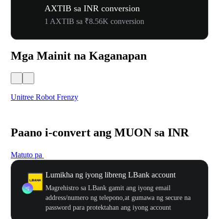
AXTIB sa INR conversion
1 AXTIB sa ₹8.56K conversion
Mga Mainit na Kaganapan
Unitree Robot Frenzy
$50
Paano i-convert ang MUON sa INR
Matuto pa
Lumikha ng iyong libreng LBank account
Magrehistro sa LBank gamit ang iyong email
address/numero ng telepono,at gumawa ng secure na
password para protektahan ang iyong account