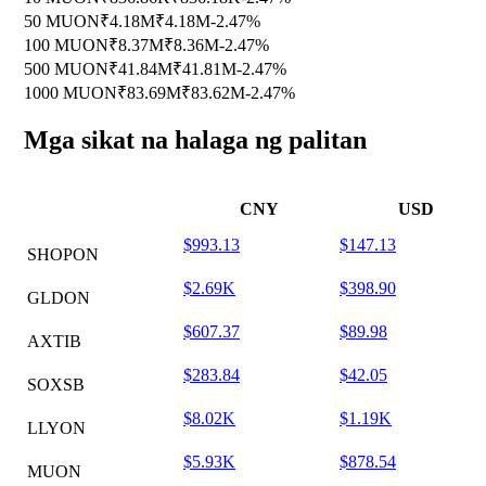
50 MUON
₹4.18M
₹4.18M
-2.47%
100 MUON
₹8.37M
₹8.36M
-2.47%
500 MUON
₹41.84M
₹41.81M
-2.47%
1000 MUON
₹83.69M
₹83.62M
-2.47%
Mga sikat na halaga ng palitan
CNY
USD
$993.13
$147.13
SHOPON
$2.69K
$398.90
GLDON
$607.37
$89.98
AXTIB
$283.84
$42.05
SOXSB
$8.02K
$1.19K
LLYON
$5.93K
$878.54
MUON