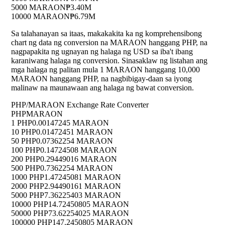
5000 MARAON
₱3.40M
10000 MARAON
₱6.79M
Sa talahanayan sa itaas, makakakita ka ng komprehensibong
chart ng data ng conversion na MARAON hanggang PHP, na
nagpapakita ng ugnayan ng halaga ng USD sa iba't ibang
karaniwang halaga ng conversion. Sinasaklaw ng listahan ang
mga halaga ng palitan mula 1 MARAON hanggang 10,000
MARAON hanggang PHP, na nagbibigay-daan sa iyong
malinaw na maunawaan ang halaga ng bawat conversion.
PHP/MARAON Exchange Rate Converter
PHP
MARAON
1 PHP
0.00147245 MARAON
10 PHP
0.01472451 MARAON
50 PHP
0.07362254 MARAON
100 PHP
0.14724508 MARAON
200 PHP
0.29449016 MARAON
500 PHP
0.7362254 MARAON
1000 PHP
1.47245081 MARAON
2000 PHP
2.94490161 MARAON
5000 PHP
7.36225403 MARAON
10000 PHP
14.72450805 MARAON
50000 PHP
73.62254025 MARAON
100000 PHP
147.2450805 MARAON