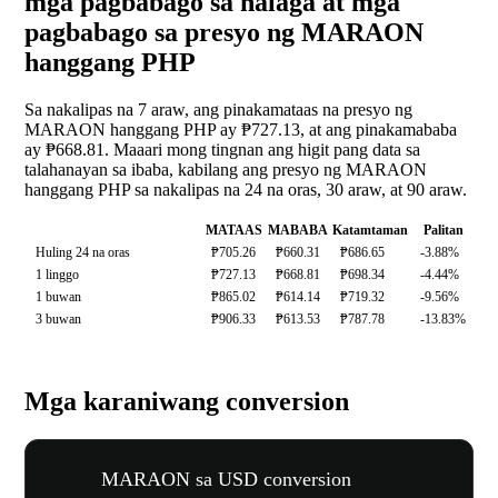
mga pagbabago sa halaga at mga
pagbabago sa presyo ng MARAON
hanggang PHP
Sa nakalipas na 7 araw, ang pinakamataas na presyo ng
MARAON hanggang PHP ay ₱727.13, at ang pinakamababa
ay ₱668.81. Maaari mong tingnan ang higit pang data sa
talahanayan sa ibaba, kabilang ang presyo ng MARAON
hanggang PHP sa nakalipas na 24 na oras, 30 araw, at 90 araw.
MATAAS
MABABA
Katamtaman
Palitan
Huling 24 na oras
₱705.26
₱660.31
₱686.65
-3.88%
1 linggo
₱727.13
₱668.81
₱698.34
-4.44%
1 buwan
₱865.02
₱614.14
₱719.32
-9.56%
3 buwan
₱906.33
₱613.53
₱787.78
-13.83%
Mga karaniwang conversion
MARAON sa USD conversion