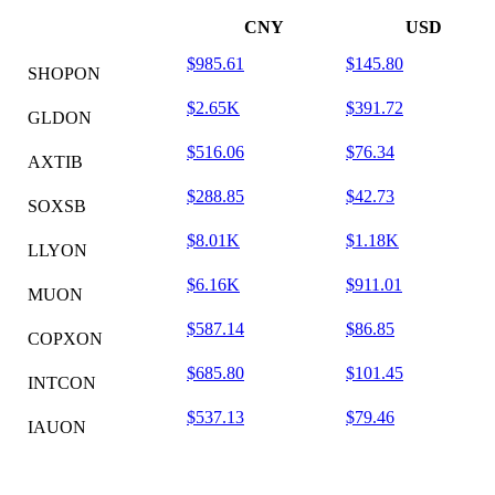
CNY
USD
$985.61
$145.80
SHOPON
$2.65K
$391.72
GLDON
$516.06
$76.34
AXTIB
$288.85
$42.73
SOXSB
$8.01K
$1.18K
LLYON
$6.16K
$911.01
MUON
$587.14
$86.85
COPXON
$685.80
$101.45
INTCON
$537.13
$79.46
IAUON