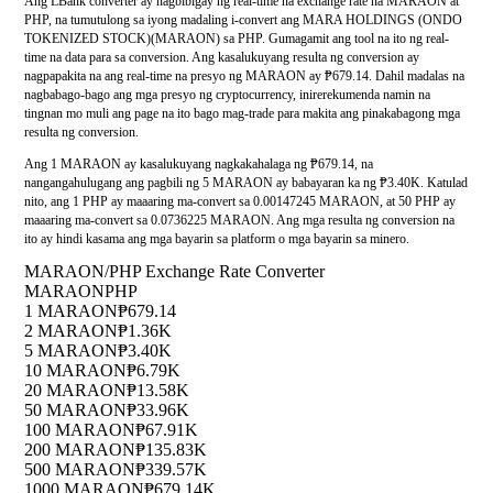
Ang LBank converter ay nagbibigay ng real-time na exchange rate na MARAON at
PHP, na tumutulong sa iyong madaling i-convert ang MARA HOLDINGS (ONDO
TOKENIZED STOCK)(MARAON) sa PHP. Gumagamit ang tool na ito ng real-
time na data para sa conversion. Ang kasalukuyang resulta ng conversion ay
nagpapakita na ang real-time na presyo ng MARAON ay ₱679.14. Dahil madalas na
nagbabago-bago ang mga presyo ng cryptocurrency, inirerekumenda namin na
tingnan mo muli ang page na ito bago mag-trade para makita ang pinakabagong mga
resulta ng conversion.
Ang 1 MARAON ay kasalukuyang nagkakahalaga ng ₱679.14, na
nangangahulugang ang pagbili ng 5 MARAON ay babayaran ka ng ₱3.40K. Katulad
nito, ang 1 PHP ay maaaring ma-convert sa 0.00147245 MARAON, at 50 PHP ay
maaaring ma-convert sa 0.0736225 MARAON. Ang mga resulta ng conversion na
ito ay hindi kasama ang mga bayarin sa platform o mga bayarin sa minero.
MARAON/PHP Exchange Rate Converter
MARAON
PHP
1 MARAON
₱679.14
2 MARAON
₱1.36K
5 MARAON
₱3.40K
10 MARAON
₱6.79K
20 MARAON
₱13.58K
50 MARAON
₱33.96K
100 MARAON
₱67.91K
200 MARAON
₱135.83K
500 MARAON
₱339.57K
1000 MARAON
₱679.14K