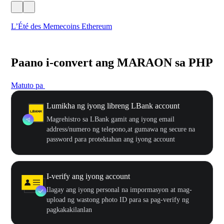
L’Été des Memecoins Ethereum
WO
Paano i-convert ang MARAON sa PHP
Matuto pa
Lumikha ng iyong libreng LBank account
Magrehistro sa LBank gamit ang iyong email
address/numero ng telepono,at gumawa ng secure na
password para protektahan ang iyong account
I-verify ang iyong account
Ilagay ang iyong personal na impormasyon at mag-
upload ng wastong photo ID para sa pag-verify ng
pagkakakilanlan