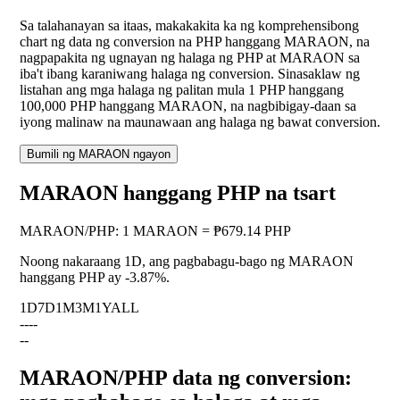
Sa talahanayan sa itaas, makakakita ka ng komprehensibong
chart ng data ng conversion na PHP hanggang MARAON, na
nagpapakita ng ugnayan ng halaga ng PHP at MARAON sa
iba't ibang karaniwang halaga ng conversion. Sinasaklaw ng
listahan ang mga halaga ng palitan mula 1 PHP hanggang
100,000 PHP hanggang MARAON, na nagbibigay-daan sa
iyong malinaw na maunawaan ang halaga ng bawat conversion.
Bumili ng MARAON ngayon
MARAON hanggang PHP na tsart
MARAON
/
PHP
:
1 MARAON = ₱679.14 PHP
Noong nakaraang 1D, ang pagbabagu-bago ng MARAON
hanggang PHP ay
-3.87%
.
1D
7D
1M
3M
1Y
ALL
--
--
--
MARAON/PHP data ng conversion: