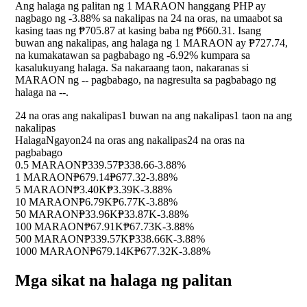
Ang halaga ng palitan ng 1 MARAON hanggang PHP ay
nagbago ng
-3.88%
sa nakalipas na 24 na oras, na umaabot sa
kasing taas ng ₱705.87 at kasing baba ng ₱660.31. Isang
buwan ang nakalipas, ang halaga ng 1 MARAON ay ₱727.74,
na kumakatawan sa pagbabago ng
-6.92%
kumpara sa
kasalukuyang halaga. Sa nakaraang taon, nakaranas si
MARAON ng
--
pagbabago, na nagresulta sa pagbabago ng
halaga na
--
.
24 na oras ang nakalipas
1 buwan na ang nakalipas
1 taon na ang
nakalipas
Halaga
Ngayon
24 na oras ang nakalipas
24 na oras na
pagbabago
0.5 MARAON
₱339.57
₱338.66
-3.88%
1 MARAON
₱679.14
₱677.32
-3.88%
5 MARAON
₱3.40K
₱3.39K
-3.88%
10 MARAON
₱6.79K
₱6.77K
-3.88%
50 MARAON
₱33.96K
₱33.87K
-3.88%
100 MARAON
₱67.91K
₱67.73K
-3.88%
500 MARAON
₱339.57K
₱338.66K
-3.88%
1000 MARAON
₱679.14K
₱677.32K
-3.88%
Mga sikat na halaga ng palitan