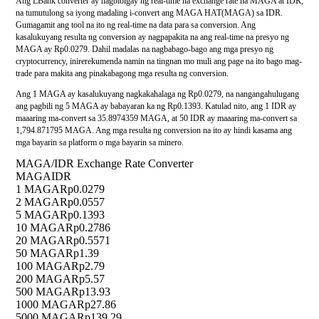
Ang LBank converter ay nagbibigay ng real-time na exchange rate na MAGA at IDR,
na tumutulong sa iyong madaling i-convert ang MAGA HAT(MAGA) sa IDR.
Gumagamit ang tool na ito ng real-time na data para sa conversion. Ang
kasalukuyang resulta ng conversion ay nagpapakita na ang real-time na presyo ng
MAGA ay Rp0.0279. Dahil madalas na nagbabago-bago ang mga presyo ng
cryptocurrency, inirerekumenda namin na tingnan mo muli ang page na ito bago mag-
trade para makita ang pinakabagong mga resulta ng conversion.
Ang 1 MAGA ay kasalukuyang nagkakahalaga ng Rp0.0279, na nangangahulugang
ang pagbili ng 5 MAGA ay babayaran ka ng Rp0.1393. Katulad nito, ang 1 IDR ay
maaaring ma-convert sa 35.8974359 MAGA, at 50 IDR ay maaaring ma-convert sa
1,794.871795 MAGA. Ang mga resulta ng conversion na ito ay hindi kasama ang
mga bayarin sa platform o mga bayarin sa minero.
MAGA/IDR Exchange Rate Converter
MAGA
IDR
1 MAGA
Rp0.0279
2 MAGA
Rp0.0557
5 MAGA
Rp0.1393
10 MAGA
Rp0.2786
20 MAGA
Rp0.5571
50 MAGA
Rp1.39
100 MAGA
Rp2.79
200 MAGA
Rp5.57
500 MAGA
Rp13.93
1000 MAGA
Rp27.86
5000 MAGA
Rp139.29