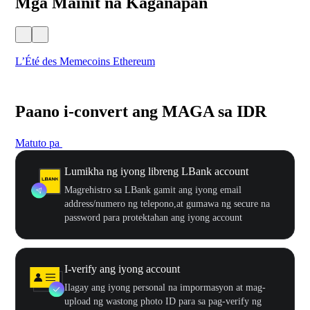
Mga Mainit na Kaganapan
L’Été des Memecoins Ethereum
WO
Paano i-convert ang MAGA sa IDR
Matuto pa
Lumikha ng iyong libreng LBank account
Magrehistro sa LBank gamit ang iyong email
address/numero ng telepono,at gumawa ng secure na
password para protektahan ang iyong account
I-verify ang iyong account
Ilagay ang iyong personal na impormasyon at mag-
upload ng wastong photo ID para sa pag-verify ng