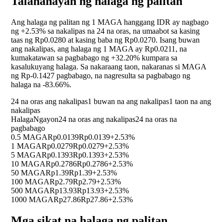
Talahanayan ng halaga ng palitan
Ang halaga ng palitan ng 1 MAGA hanggang IDR ay nagbago
ng
+2.53%
sa nakalipas na 24 na oras, na umaabot sa kasing
taas ng Rp0.0280 at kasing baba ng Rp0.0270. Isang buwan
ang nakalipas, ang halaga ng 1 MAGA ay Rp0.0211, na
kumakatawan sa pagbabago ng
+32.20%
kumpara sa
kasalukuyang halaga. Sa nakaraang taon, nakaranas si MAGA
ng Rp-0.1427 pagbabago, na nagresulta sa pagbabago ng
halaga na
-83.66%
.
24 na oras ang nakalipas
1 buwan na ang nakalipas
1 taon na ang
nakalipas
Halaga
Ngayon
24 na oras ang nakalipas
24 na oras na
pagbabago
0.5 MAGA
Rp0.0139
Rp0.0139
+2.53%
1 MAGA
Rp0.0279
Rp0.0279
+2.53%
5 MAGA
Rp0.1393
Rp0.1393
+2.53%
10 MAGA
Rp0.2786
Rp0.2786
+2.53%
50 MAGA
Rp1.39
Rp1.39
+2.53%
100 MAGA
Rp2.79
Rp2.79
+2.53%
500 MAGA
Rp13.93
Rp13.93
+2.53%
1000 MAGA
Rp27.86
Rp27.86
+2.53%
Mga sikat na halaga ng palitan