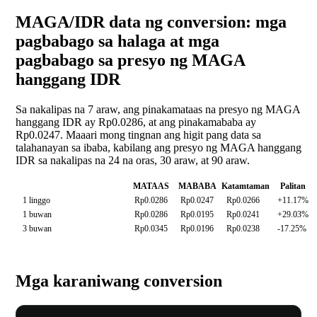
MAGA/IDR data ng conversion: mga
pagbabago sa halaga at mga
pagbabago sa presyo ng MAGA
hanggang IDR
Sa nakalipas na 7 araw, ang pinakamataas na presyo ng MAGA
hanggang IDR ay Rp0.0286, at ang pinakamababa ay
Rp0.0247. Maaari mong tingnan ang higit pang data sa
talahanayan sa ibaba, kabilang ang presyo ng MAGA hanggang
IDR sa nakalipas na 24 na oras, 30 araw, at 90 araw.
MATAAS
MABABA
Katamtaman
Palitan
1 linggo
Rp0.0286
Rp0.0247
Rp0.0266
+11.17%
1 buwan
Rp0.0286
Rp0.0195
Rp0.0241
+29.03%
3 buwan
Rp0.0345
Rp0.0196
Rp0.0238
-17.25%
Mga karaniwang conversion