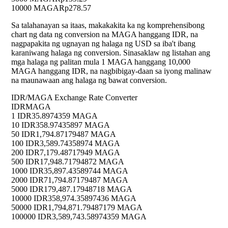
10000 MAGA
Rp278.57
Sa talahanayan sa itaas, makakakita ka ng komprehensibong
chart ng data ng conversion na MAGA hanggang IDR, na
nagpapakita ng ugnayan ng halaga ng USD sa iba't ibang
karaniwang halaga ng conversion. Sinasaklaw ng listahan ang
mga halaga ng palitan mula 1 MAGA hanggang 10,000
MAGA hanggang IDR, na nagbibigay-daan sa iyong malinaw
na maunawaan ang halaga ng bawat conversion.
IDR/MAGA Exchange Rate Converter
IDR
MAGA
1 IDR
35.8974359 MAGA
10 IDR
358.97435897 MAGA
50 IDR
1,794.87179487 MAGA
100 IDR
3,589.74358974 MAGA
200 IDR
7,179.48717949 MAGA
500 IDR
17,948.71794872 MAGA
1000 IDR
35,897.43589744 MAGA
2000 IDR
71,794.87179487 MAGA
5000 IDR
179,487.17948718 MAGA
10000 IDR
358,974.35897436 MAGA
50000 IDR
1,794,871.79487179 MAGA
100000 IDR
3,589,743.58974359 MAGA