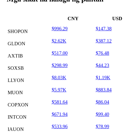
CNY
USD
$996.29
$147.38
SHOPON
$2.62K
$387.12
GLDON
$517.00
$76.48
AXTIB
$298.99
$44.23
SOXSB
$8.03K
$1.19K
LLYON
$5.97K
$883.84
MUON
$581.64
$86.04
COPXON
$671.94
$99.40
INTCON
$533.96
$78.99
IAUON