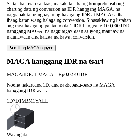
Sa talahanayan sa itaas, makakakita ka ng komprehensibong
chart ng data ng conversion na IDR hanggang MAGA, na
nagpapakita ng ugnayan ng halaga ng IDR at MAGA sa iba't
ibang karaniwang halaga ng conversion. Sinasaklaw ng listahan
ang mga halaga ng palitan mula 1 IDR hanggang 100,000 IDR
hanggang MAGA, na nagbibigay-daan sa iyong malinaw na
maunawaan ang halaga ng bawat conversion.
Bumili ng MAGA ngayon
MAGA hanggang IDR na tsart
MAGA
/
IDR
:
1 MAGA = Rp0.0279 IDR
Noong nakaraang 1D, ang pagbabagu-bago ng MAGA
hanggang IDR ay
--
.
1D
7D
1M
3M
1Y
ALL
Walang data