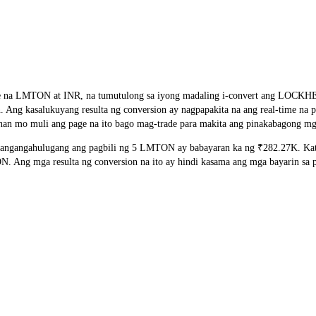
ge rate na LMTON at INR, na tumutulong sa iyong madaling i-convert a
ion. Ang kasalukuyang resulta ng conversion ay nagpapakita na ang real-time
nan mo muli ang page na ito bago mag-trade para makita ang pinakabagong mga
ngangahulugang ang pagbili ng 5 LMTON ay babayaran ka ng ₹282.27K. Katu
ng mga resulta ng conversion na ito ay hindi kasama ang mga bayarin sa p