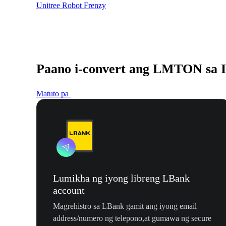
Unitree Robot Frenzy
Paano i-convert ang LMTON sa 
Matuto pa
Lumikha ng iyong libreng LBank
account
Magrehistro sa LBank gamit ang iyong email
address/numero ng telepono,at gumawa ng secure