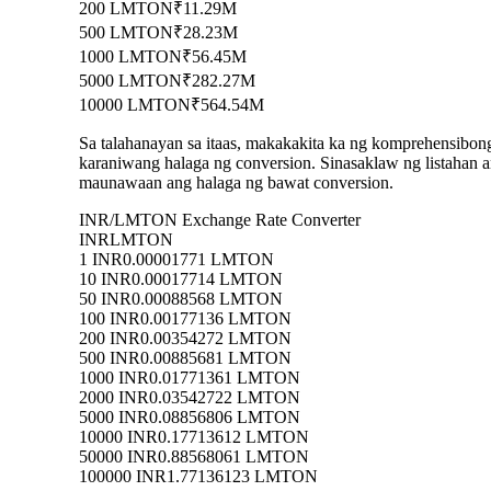
200 LMTON
₹11.29M
500 LMTON
₹28.23M
1000 LMTON
₹56.45M
5000 LMTON
₹282.27M
10000 LMTON
₹564.54M
Sa talahanayan sa itaas, makakakita ka ng komprehensibo
karaniwang halaga ng conversion. Sinasaklaw ng listah
maunawaan ang halaga ng bawat conversion.
INR/LMTON Exchange Rate Converter
INR
LMTON
1 INR
0.00001771 LMTON
10 INR
0.00017714 LMTON
50 INR
0.00088568 LMTON
100 INR
0.00177136 LMTON
200 INR
0.00354272 LMTON
500 INR
0.00885681 LMTON
1000 INR
0.01771361 LMTON
2000 INR
0.03542722 LMTON
5000 INR
0.08856806 LMTON
10000 INR
0.17713612 LMTON
50000 INR
0.88568061 LMTON
100000 INR
1.77136123 LMTON