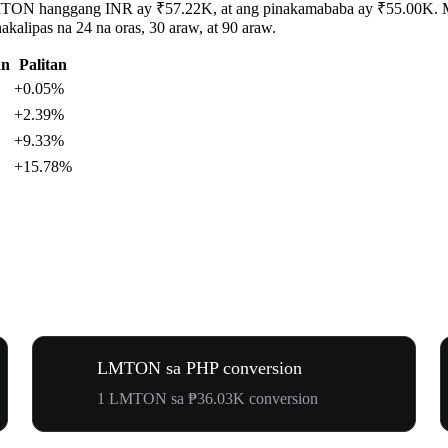
LMTON hanggang INR ay ₹57.22K, at ang pinakamababa ay ₹55.00K. Maa
alipas na 24 na oras, 30 araw, at 90 araw.
an
Palitan
+0.05%
+2.39%
+9.33%
+15.78%
LMTON sa PHP conversion
1 LMTON sa ₱36.03K conversion