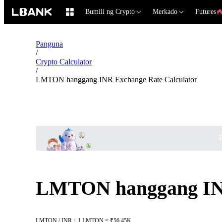
Bumili ng Crypto
Merkado
Futures
Panguna
/
Crypto Calculator
/
LMTON hanggang INR Exchange Rate Calculator
B
LMTON hanggang INR
LMTON / INR：1 LMTON = ₹56.45K