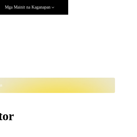
Mga Mainit na Kaganapan
ns
tor