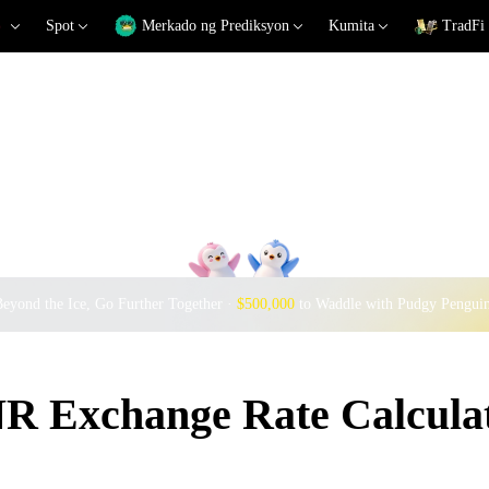
Spot
Merkado ng Prediksyon
Kumita
TradFi
eyond the Ice, Go Further Together ·
$500,000
to Waddle with Pudgy Pengui
 Exchange Rate Calcula