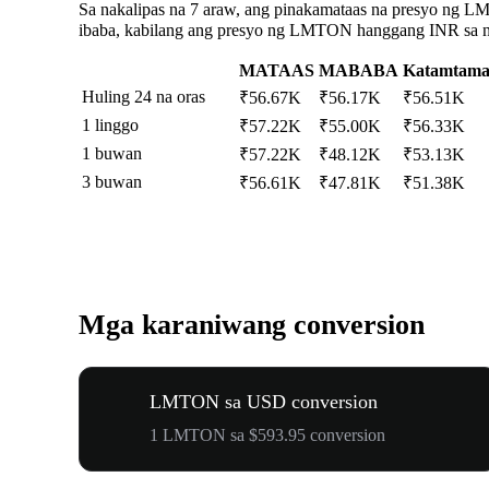
Sa nakalipas na 7 araw, ang pinakamataas na presyo ng 
ibaba, kabilang ang presyo ng LMTON hanggang INR sa nak
MATAAS
MABABA
Katamtam
Huling 24 na oras
₹56.67K
₹56.17K
₹56.51K
1 linggo
₹57.22K
₹55.00K
₹56.33K
1 buwan
₹57.22K
₹48.12K
₹53.13K
3 buwan
₹56.61K
₹47.81K
₹51.38K
Mga karaniwang conversion
LMTON sa USD conversion
1 LMTON sa $593.95 conversion