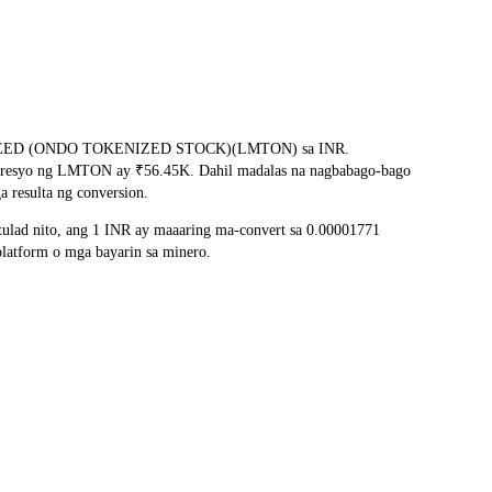
ng LOCKHEED (ONDO TOKENIZED STOCK)(LMTON) sa INR.
 na presyo ng LMTON ay ₹56.45K. Dahil madalas na nagbabago-bago
 resulta ng conversion.
lad nito, ang 1 INR ay maaaring ma-convert sa 0.00001771
latform o mga bayarin sa minero.