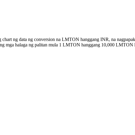
ng chart ng data ng conversion na LMTON hanggang INR, na nagpapaki
an ang mga halaga ng palitan mula 1 LMTON hanggang 10,000 LMTON 