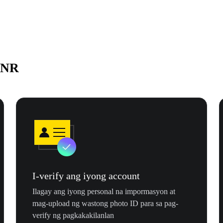
INR
I-verify ang iyong account
Ilagay ang iyong personal na impormasyon at
mag-upload ng wastong photo ID para sa pag-
verify ng pagkakakilanlan