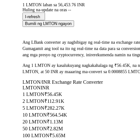
1 LMTON laban sa 56,453.76 INR
Huling na-update na oras --
I-refresh
Bumili ng LMTON ngayon
Ang LBank converter ay nagbibigay ng real-time na exchan
Gumagamit ang tool na ito ng real-time na data para sa convers
ang mga presyo ng cryptocurrency, inirerekumenda namin na ting
Ang 1 LMTON ay kasalukuyang nagkakahalaga ng ₹56.45K, na na
LMTON, at 50 INR ay maaaring ma-convert sa 0.0008855 LMTON. A
LMTON/INR Exchange Rate Converter
LMTON
INR
1 LMTON
₹56.45K
2 LMTON
₹112.91K
5 LMTON
₹282.27K
10 LMTON
₹564.54K
20 LMTON
₹1.13M
50 LMTON
₹2.82M
100 LMTON
₹5.65M