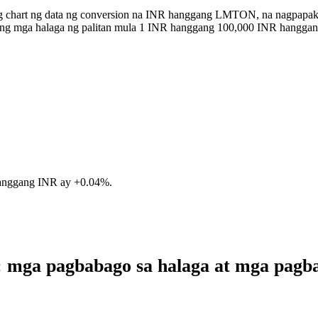
ong chart ng data ng conversion na INR hanggang LMTON, na nagpapak
n ang mga halaga ng palitan mula 1 INR hanggang 100,000 INR hangg
anggang INR ay
+0.04%
.
 mga pagbabago sa halaga at mga pag