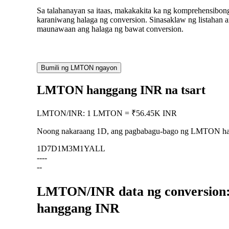
Sa talahanayan sa itaas, makakakita ka ng komprehensib
karaniwang halaga ng conversion. Sinasaklaw ng listaha
maunawaan ang halaga ng bawat conversion.
Bumili ng LMTON ngayon
LMTON hanggang INR na tsart
LMTON
/
INR
:
1 LMTON = ₹56.45K INR
Noong nakaraang 1D, ang pagbabagu-bago ng LMTON h
1D
7D
1M
3M
1Y
ALL
--
--
--
LMTON/INR data ng conversion:
hanggang INR