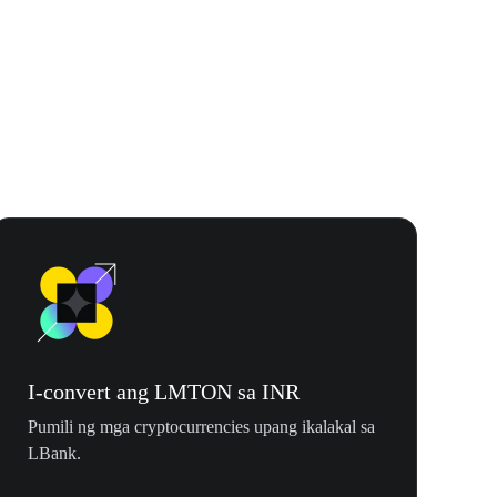
$500,000 T
I-convert ang LMTON sa INR
Pumili ng mga cryptocurrencies upang ikalakal sa
LBank.