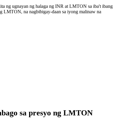
ita ng ugnayan ng halaga ng INR at LMTON sa iba't ibang
ang LMTON, na nagbibigay-daan sa iyong malinaw na
babago sa presyo ng LMTON