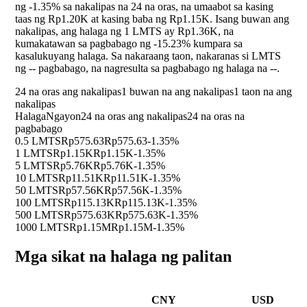
ng
-1.35%
sa nakalipas na 24 na oras, na umaabot sa kasing
taas ng Rp1.20K at kasing baba ng Rp1.15K. Isang buwan ang
nakalipas, ang halaga ng 1 LMTS ay Rp1.36K, na
kumakatawan sa pagbabago ng
-15.23%
kumpara sa
kasalukuyang halaga. Sa nakaraang taon, nakaranas si LMTS
ng
--
pagbabago, na nagresulta sa pagbabago ng halaga na
--
.
24 na oras ang nakalipas
1 buwan na ang nakalipas
1 taon na ang
nakalipas
Halaga
Ngayon
24 na oras ang nakalipas
24 na oras na
pagbabago
0.5 LMTS
Rp575.63
Rp575.63
-1.35%
1 LMTS
Rp1.15K
Rp1.15K
-1.35%
5 LMTS
Rp5.76K
Rp5.76K
-1.35%
10 LMTS
Rp11.51K
Rp11.51K
-1.35%
50 LMTS
Rp57.56K
Rp57.56K
-1.35%
100 LMTS
Rp115.13K
Rp115.13K
-1.35%
500 LMTS
Rp575.63K
Rp575.63K
-1.35%
1000 LMTS
Rp1.15M
Rp1.15M
-1.35%
Mga sikat na halaga ng palitan
CNY
USD