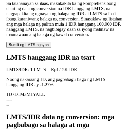
Sa talahanayan sa itaas, makakakita ka ng komprehensibong
chart ng data ng conversion na IDR hanggang LMTS, na
nagpapakita ng ugnayan ng halaga ng IDR at LMTS sa iba't
ibang karaniwang halaga ng conversion. Sinasaklaw ng listahan
ang mga halaga ng palitan mula 1 IDR hanggang 100,000 IDR
hanggang LMTS, na nagbibigay-daan sa iyong malinaw na
maunawaan ang halaga ng bawat conversion.
Bumili ng LMTS ngayon
LMTS hanggang IDR na tsart
LMTS
/
IDR
:
1 LMTS = Rp1.15K IDR
Noong nakaraang 1D, ang pagbabagu-bago ng LMTS
hanggang IDR ay
-1.27%
.
1D
7D
1M
3M
1Y
ALL
--
--
--
LMTS/IDR data ng conversion: mga
pagbabago sa halaga at mga