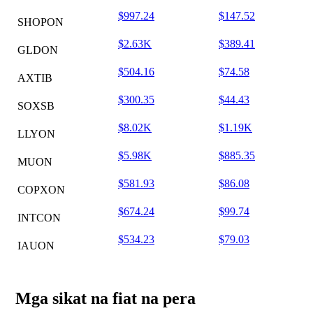
$997.24
$147.52
SHOPON
$2.63K
$389.41
GLDON
$504.16
$74.58
AXTIB
$300.35
$44.43
SOXSB
$8.02K
$1.19K
LLYON
$5.98K
$885.35
MUON
$581.93
$86.08
COPXON
$674.24
$99.74
INTCON
$534.23
$79.03
IAUON
Mga sikat na fiat na pera