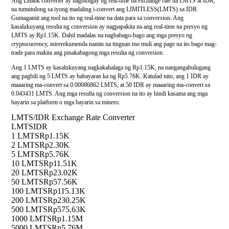
Ang LBank converter ay nagbibigay ng real-time na exchange rate na LMTS at IDR,
na tumutulong sa iyong madaling i-convert ang LIMITLESS(LMTS) sa IDR.
Gumagamit ang tool na ito ng real-time na data para sa conversion. Ang
kasalukuyang resulta ng conversion ay nagpapakita na ang real-time na presyo ng
LMTS ay Rp1.15K. Dahil madalas na nagbabago-bago ang mga presyo ng
cryptocurrency, inirerekumenda namin na tingnan mo muli ang page na ito bago mag-
trade para makita ang pinakabagong mga resulta ng conversion.
Ang 1 LMTS ay kasalukuyang nagkakahalaga ng Rp1.15K, na nangangahulugang
ang pagbili ng 5 LMTS ay babayaran ka ng Rp5.76K. Katulad nito, ang 1 IDR ay
maaaring ma-convert sa 0.00086862 LMTS, at 50 IDR ay maaaring ma-convert sa
0.043431 LMTS. Ang mga resulta ng conversion na ito ay hindi kasama ang mga
bayarin sa platform o mga bayarin sa minero.
LMTS/IDR Exchange Rate Converter
LMTS
IDR
1 LMTS
Rp1.15K
2 LMTS
Rp2.30K
5 LMTS
Rp5.76K
10 LMTS
Rp11.51K
20 LMTS
Rp23.02K
50 LMTS
Rp57.56K
100 LMTS
Rp115.13K
200 LMTS
Rp230.25K
500 LMTS
Rp575.63K
1000 LMTS
Rp1.15M
5000 LMTS
Rp5.76M