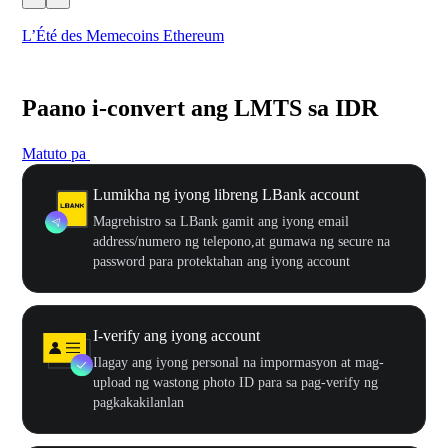
L’Été des Memecoins Ethereum
WO
Paano i-convert ang LMTS sa IDR
Matuto pa
Lumikha ng iyong libreng LBank account
Magrehistro sa LBank gamit ang iyong email
address/numero ng telepono,at gumawa ng secure na
password para protektahan ang iyong account
I-verify ang iyong account
Ilagay ang iyong personal na impormasyon at mag-
upload ng wastong photo ID para sa pag-verify ng
pagkakakilanlan