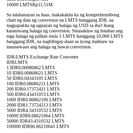
10000 LMTS
Rp11.51M
Sa talahanayan sa itaas, makakakita ka ng komprehensibong
chart ng data ng conversion na LMTS hanggang IDR, na
nagpapakita ng ugnayan ng halaga ng USD sa iba't ibang
karaniwang halaga ng conversion. Sinasaklaw ng listahan ang
mga halaga ng palitan mula 1 LMTS hanggang 10,000 LMTS
hanggang IDR, na nagbibigay-daan sa iyong malinaw na
maunawaan ang halaga ng bawat conversion.
IDR/LMTS Exchange Rate Converter
IDR
LMTS
1 IDR
0.00086862 LMTS
10 IDR
0.00868621 LMTS
50 IDR
0.04343105 LMTS
100 IDR
0.08686211 LMTS
200 IDR
0.17372421 LMTS
500 IDR
0.43431053 LMTS
1000 IDR
0.86862106 LMTS
2000 IDR
1.73724213 LMTS
5000 IDR
4.34310532 LMTS
10000 IDR
8.68621064 LMTS
50000 IDR
43.4310532 LMTS
100000 IDR
86.86210641 LMTS