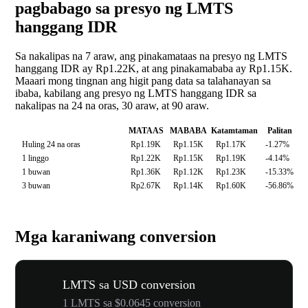
pagbabago sa presyo ng LMTS
hanggang IDR
Sa nakalipas na 7 araw, ang pinakamataas na presyo ng LMTS
hanggang IDR ay Rp1.22K, at ang pinakamababa ay Rp1.15K.
Maaari mong tingnan ang higit pang data sa talahanayan sa
ibaba, kabilang ang presyo ng LMTS hanggang IDR sa
nakalipas na 24 na oras, 30 araw, at 90 araw.
MATAAS
MABABA
Katamtaman
Palitan
Huling 24 na oras
Rp1.19K
Rp1.15K
Rp1.17K
-1.27%
1 linggo
Rp1.22K
Rp1.15K
Rp1.19K
-4.14%
1 buwan
Rp1.36K
Rp1.12K
Rp1.23K
-15.33%
3 buwan
Rp2.67K
Rp1.14K
Rp1.60K
-56.86%
Mga karaniwang conversion
LMTS sa USD conversion
1 LMTS sa $0.0645 conversion