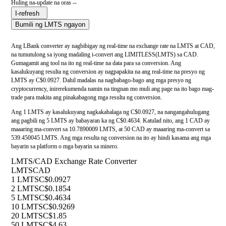
Huling na-update na oras --
I-refresh
Bumili ng LMTS ngayon
Ang LBank converter ay nagbibigay ng real-time na exchange rate na LMTS at CAD,
na tumutulong sa iyong madaling i-convert ang LIMITLESS(LMTS) sa CAD.
Gumagamit ang tool na ito ng real-time na data para sa conversion. Ang
kasalukuyang resulta ng conversion ay nagpapakita na ang real-time na presyo ng
LMTS ay C$0.0927. Dahil madalas na nagbabago-bago ang mga presyo ng
cryptocurrency, inirerekumenda namin na tingnan mo muli ang page na ito bago mag-
trade para makita ang pinakabagong mga resulta ng conversion.
Ang 1 LMTS ay kasalukuyang nagkakahalaga ng C$0.0927, na nangangahulugang
ang pagbili ng 5 LMTS ay babayaran ka ng C$0.4634. Katulad nito, ang 1 CAD ay
maaaring ma-convert sa 10.7890009 LMTS, at 50 CAD ay maaaring ma-convert sa
539.450045 LMTS. Ang mga resulta ng conversion na ito ay hindi kasama ang mga
bayarin sa platform o mga bayarin sa minero.
LMTS/CAD Exchange Rate Converter
LMTS
CAD
1 LMTS
C$0.0927
2 LMTS
C$0.1854
5 LMTS
C$0.4634
10 LMTS
C$0.9269
20 LMTS
C$1.85
50 LMTS
C$4.63