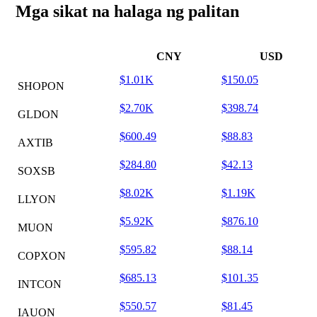
Mga sikat na halaga ng palitan
CNY
USD
$1.01K
$150.05
SHOPON
$2.70K
$398.74
GLDON
$600.49
$88.83
AXTIB
$284.80
$42.13
SOXSB
$8.02K
$1.19K
LLYON
$5.92K
$876.10
MUON
$595.82
$88.14
COPXON
$685.13
$101.35
INTCON
$550.57
$81.45
IAUON