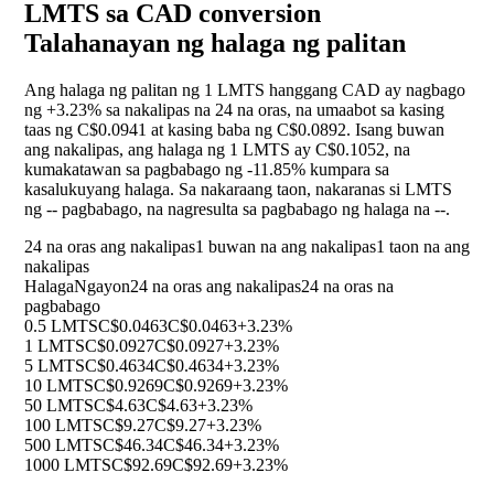
LMTS sa CAD conversion
Talahanayan ng halaga ng palitan
Ang halaga ng palitan ng 1 LMTS hanggang CAD ay nagbago
ng
+3.23%
sa nakalipas na 24 na oras, na umaabot sa kasing
taas ng C$0.0941 at kasing baba ng C$0.0892. Isang buwan
ang nakalipas, ang halaga ng 1 LMTS ay C$0.1052, na
kumakatawan sa pagbabago ng
-11.85%
kumpara sa
kasalukuyang halaga. Sa nakaraang taon, nakaranas si LMTS
ng
--
pagbabago, na nagresulta sa pagbabago ng halaga na
--
.
24 na oras ang nakalipas
1 buwan na ang nakalipas
1 taon na ang
nakalipas
Halaga
Ngayon
24 na oras ang nakalipas
24 na oras na
pagbabago
0.5 LMTS
C$0.0463
C$0.0463
+3.23%
1 LMTS
C$0.0927
C$0.0927
+3.23%
5 LMTS
C$0.4634
C$0.4634
+3.23%
10 LMTS
C$0.9269
C$0.9269
+3.23%
50 LMTS
C$4.63
C$4.63
+3.23%
100 LMTS
C$9.27
C$9.27
+3.23%
500 LMTS
C$46.34
C$46.34
+3.23%
1000 LMTS
C$92.69
C$92.69
+3.23%