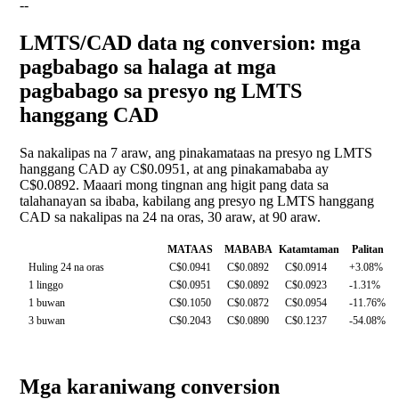
--
LMTS/CAD data ng conversion: mga
pagbabago sa halaga at mga
pagbabago sa presyo ng LMTS
hanggang CAD
Sa nakalipas na 7 araw, ang pinakamataas na presyo ng LMTS
hanggang CAD ay C$0.0951, at ang pinakamababa ay
C$0.0892. Maaari mong tingnan ang higit pang data sa
talahanayan sa ibaba, kabilang ang presyo ng LMTS hanggang
CAD sa nakalipas na 24 na oras, 30 araw, at 90 araw.
MATAAS
MABABA
Katamtaman
Palitan
Huling 24 na oras
C$0.0941
C$0.0892
C$0.0914
+3.08%
1 linggo
C$0.0951
C$0.0892
C$0.0923
-1.31%
1 buwan
C$0.1050
C$0.0872
C$0.0954
-11.76%
3 buwan
C$0.2043
C$0.0890
C$0.1237
-54.08%
Mga karaniwang conversion