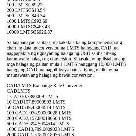
100 LMTS
C$9.27
200 LMTS
C$18.54
500 LMTS
C$46.34
1000 LMTS
C$92.69
5000 LMTS
C$463.43
10000 LMTS
C$926.87
Sa talahanayan sa itaas, makakakita ka ng komprehensibong
chart ng data ng conversion na LMTS hanggang CAD, na
nagpapakita ng ugnayan ng halaga ng USD sa iba't ibang
karaniwang halaga ng conversion. Sinasaklaw ng listahan ang
mga halaga ng palitan mula 1 LMTS hanggang 10,000 LMTS
hanggang CAD, na nagbibigay-daan sa iyong malinaw na
maunawaan ang halaga ng bawat conversion.
CAD/LMTS Exchange Rate Converter
CAD
LMTS
1 CAD
10.7890009 LMTS
10 CAD
107.89000903 LMTS
50 CAD
539.45004514 LMTS
100 CAD
1,078.90009028 LMTS
200 CAD
2,157.80018056 LMTS
500 CAD
5,394.5004514 LMTS
1000 CAD
10,789.0009028 LMTS
2000 CAD
21,578.0018056 LMTS