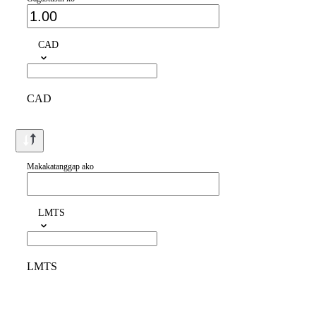
CAD
CAD
Makakatanggap ako
LMTS
LMTS