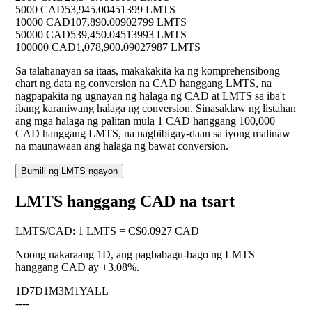
5000 CAD
53,945.00451399 LMTS
10000 CAD
107,890.00902799 LMTS
50000 CAD
539,450.04513993 LMTS
100000 CAD
1,078,900.09027987 LMTS
Sa talahanayan sa itaas, makakakita ka ng komprehensibong
chart ng data ng conversion na CAD hanggang LMTS, na
nagpapakita ng ugnayan ng halaga ng CAD at LMTS sa iba't
ibang karaniwang halaga ng conversion. Sinasaklaw ng listahan
ang mga halaga ng palitan mula 1 CAD hanggang 100,000
CAD hanggang LMTS, na nagbibigay-daan sa iyong malinaw
na maunawaan ang halaga ng bawat conversion.
Bumili ng LMTS ngayon
LMTS hanggang CAD na tsart
LMTS
/
CAD
:
1 LMTS = C$0.0927 CAD
Noong nakaraang 1D, ang pagbabagu-bago ng LMTS
hanggang CAD ay
+3.08%
.
1D
7D
1M
3M
1Y
ALL
--
--