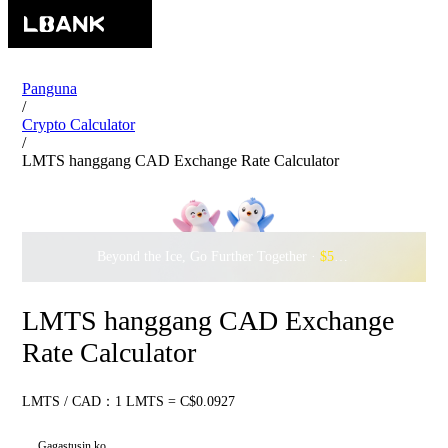
Panguna
/
Crypto Calculator
/
LMTS hanggang CAD Exchange Rate Calculator
Beyond the Ice, Go Further Together ·
$500,000
to Waddle w
LMTS hanggang CAD Exchange
Rate Calculator
LMTS / CAD：1 LMTS = C$0.0927
Gagastusin ko