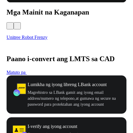
Mga Mainit na Kaganapan
Unitree Robot Frenzy
$50
Paano i-convert ang LMTS sa CAD
Matuto pa
Lumikha ng iyong libreng LBank account
Magrehistro sa LBank gamit ang iyong email
address/numero ng telepono,at gumawa ng secure na
password para protektahan ang iyong account
I-verify ang iyong account