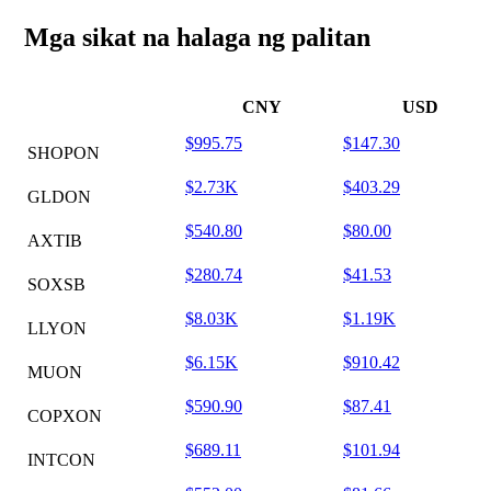
Mga sikat na halaga ng palitan
CNY
USD
$995.75
$147.30
SHOPON
$2.73K
$403.29
GLDON
$540.80
$80.00
AXTIB
$280.74
$41.53
SOXSB
$8.03K
$1.19K
LLYON
$6.15K
$910.42
MUON
$590.90
$87.41
COPXON
$689.11
$101.94
INTCON