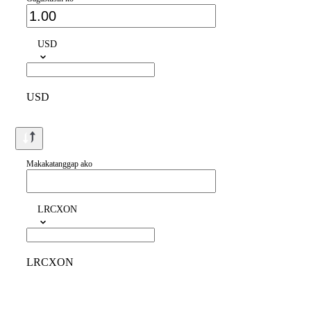
USD
USD
Makakatanggap ako
LRCXON
LRCXON