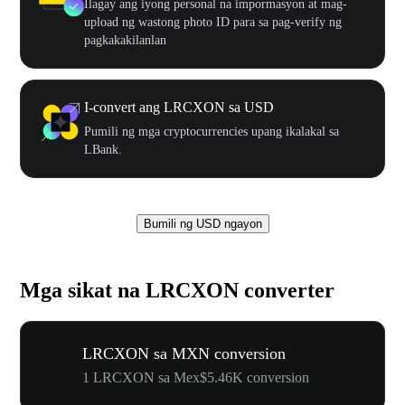
Ilagay ang iyong personal na impormasyon at mag-
upload ng wastong photo ID para sa pag-verify ng
pagkakakilanlan
I-convert ang LRCXON sa USD
Pumili ng mga cryptocurrencies upang ikalakal sa
LBank.
Bumili ng USD ngayon
Mga sikat na LRCXON converter
LRCXON sa MXN conversion
1 LRCXON sa Mex$5.46K conversion