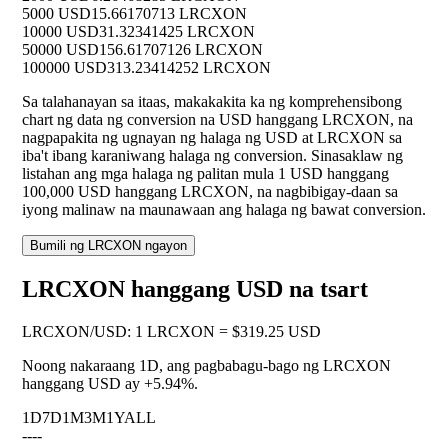
5000 USD
15.66170713 LRCXON
10000 USD
31.32341425 LRCXON
50000 USD
156.61707126 LRCXON
100000 USD
313.23414252 LRCXON
Sa talahanayan sa itaas, makakakita ka ng komprehensibong
chart ng data ng conversion na USD hanggang LRCXON, na
nagpapakita ng ugnayan ng halaga ng USD at LRCXON sa
iba't ibang karaniwang halaga ng conversion. Sinasaklaw ng
listahan ang mga halaga ng palitan mula 1 USD hanggang
100,000 USD hanggang LRCXON, na nagbibigay-daan sa
iyong malinaw na maunawaan ang halaga ng bawat conversion.
Bumili ng LRCXON ngayon
LRCXON hanggang USD na tsart
LRCXON
/
USD
:
1 LRCXON = $319.25 USD
Noong nakaraang 1D, ang pagbabagu-bago ng LRCXON
hanggang USD ay
+5.94%
.
1D
7D
1M
3M
1Y
ALL
--
--