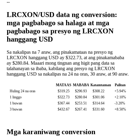
--
LRCXON/USD data ng conversion:
mga pagbabago sa halaga at mga
pagbabago sa presyo ng LRCXON
hanggang USD
Sa nakalipas na 7 araw, ang pinakamataas na presyo ng
LRCXON hanggang USD ay $322.73, at ang pinakamababa
ay $280.84. Maaari mong tingnan ang higit pang data sa
talahanayan sa ibaba, kabilang ang presyo ng LRCXON
hanggang USD sa nakalipas na 24 na oras, 30 araw, at 90 araw.
MATAAS
MABABA
Katamtaman
Palitan
Huling 24 na oras
$319.25
$296.93
$308.22
+5.94%
1 linggo
$322.73
$280.84
$301.06
+2.10%
1 buwan
$367.44
$253.51
$314.64
-3.20%
3 buwan
$432.67
$267.41
$331.60
+8.50%
Mga karaniwang conversion