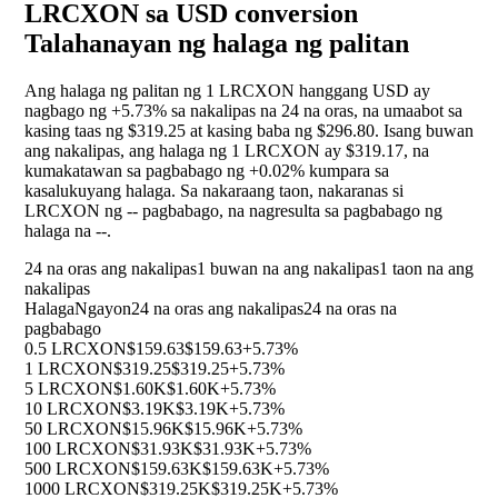
LRCXON sa USD conversion
Talahanayan ng halaga ng palitan
Ang halaga ng palitan ng 1 LRCXON hanggang USD ay
nagbago ng
+5.73%
sa nakalipas na 24 na oras, na umaabot sa
kasing taas ng $319.25 at kasing baba ng $296.80. Isang buwan
ang nakalipas, ang halaga ng 1 LRCXON ay $319.17, na
kumakatawan sa pagbabago ng
+0.02%
kumpara sa
kasalukuyang halaga. Sa nakaraang taon, nakaranas si
LRCXON ng
--
pagbabago, na nagresulta sa pagbabago ng
halaga na
--
.
24 na oras ang nakalipas
1 buwan na ang nakalipas
1 taon na ang
nakalipas
Halaga
Ngayon
24 na oras ang nakalipas
24 na oras na
pagbabago
0.5 LRCXON
$159.63
$159.63
+5.73%
1 LRCXON
$319.25
$319.25
+5.73%
5 LRCXON
$1.60K
$1.60K
+5.73%
10 LRCXON
$3.19K
$3.19K
+5.73%
50 LRCXON
$15.96K
$15.96K
+5.73%
100 LRCXON
$31.93K
$31.93K
+5.73%
500 LRCXON
$159.63K
$159.63K
+5.73%
1000 LRCXON
$319.25K
$319.25K
+5.73%