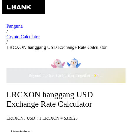
Panguna
/
Crypto Calculator
/
LRCXON hanggang USD Exchange Rate Calculator
Beyond the Ice, Go Further Together ·
$500,000
to Waddle w
LRCXON hanggang USD
Exchange Rate Calculator
LRCXON / USD：1 LRCXON = $319.25
Gagastusin ko