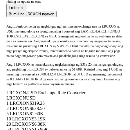
Huling na-update na oras --
I-refresh
Bumili ng LRCXON ngayon
Ang LBank converter ay nagbibigay ng real-time na exchange rate na LRCXON at
USD, na tumutulong sa iyong madaling i-convert ang LAM RESEARCH (ONDO
TOKENIZED)(LRCXON) sa USD. Gumagamit ang tool na ito ng real-time na data
para sa conversion. Ang kasalukuyang resulta ng conversion ay nagpapakita na ang
real-time na presyo ng LRCXON ay $319.25. Dahil madalas na nagbabago-bago ang
mga presyo ng cryptocurrency, inirerekumenda namin na tingnan mo muli ang page
na ito bago mag-trade para makita ang pinakabagong mga resulta ng conversion.
Ang 1 LRCXON ay kasalukuyang nagkakahalaga ng $319.25, na nangangahulugang
ang pagbili ng 5 LRCXON ay babayaran ka ng $1.60K. Katulad nito, ang 1 USD ay
maaaring ma-convert sa 0.00313234 LRCXON, at 50 USD ay maaaring ma-convert
sa 0.156617 LRCXON. Ang mga resulta ng conversion na ito ay hindi kasama ang
mga bayarin sa platform o mga bayarin sa minero.
LRCXON/USD Exchange Rate Converter
LRCXON
USD
1 LRCXON
$319.25
2 LRCXON
$638.50
5 LRCXON
$1.60K
10 LRCXON
$3.19K
20 LRCXON
$6.38K
50 LRCXON
$15.96K