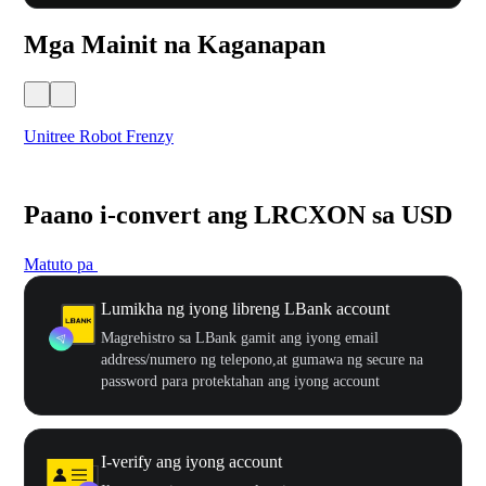
Mga Mainit na Kaganapan
Unitree Robot Frenzy
$50
Paano i-convert ang LRCXON sa USD
Matuto pa
Lumikha ng iyong libreng LBank account
Magrehistro sa LBank gamit ang iyong email
address/numero ng telepono,at gumawa ng secure na
password para protektahan ang iyong account
I-verify ang iyong account