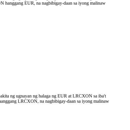
ON hanggang EUR, na nagbibigay-daan sa iyong malinaw
pakita ng ugnayan ng halaga ng EUR at LRCXON sa iba't
R hanggang LRCXON, na nagbibigay-daan sa iyong malinaw