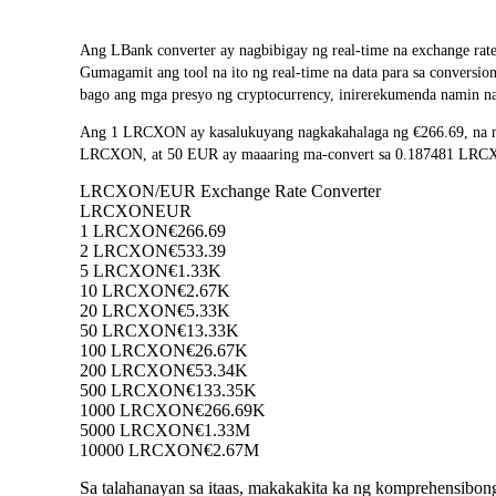
Ang LBank converter ay nagbibigay ng real-time na exchan
Gumagamit ang tool na ito ng real-time na data para sa conversi
bago ang mga presyo ng cryptocurrency, inirerekumenda namin na
Ang 1 LRCXON ay kasalukuyang nagkakahalaga ng €266.69, na n
LRCXON, at 50 EUR ay maaaring ma-convert sa 0.187481 LRCXON.
LRCXON/EUR Exchange Rate Converter
LRCXON
EUR
1 LRCXON
€266.69
2 LRCXON
€533.39
5 LRCXON
€1.33K
10 LRCXON
€2.67K
20 LRCXON
€5.33K
50 LRCXON
€13.33K
100 LRCXON
€26.67K
200 LRCXON
€53.34K
500 LRCXON
€133.35K
1000 LRCXON
€266.69K
5000 LRCXON
€1.33M
10000 LRCXON
€2.67M
Sa talahanayan sa itaas, makakakita ka ng komprehensibo