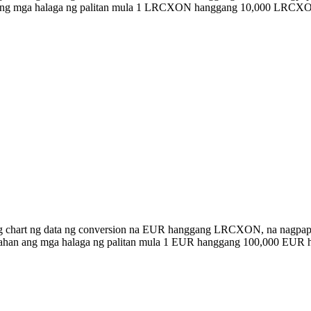
an ang mga halaga ng palitan mula 1 LRCXON hanggang 10,000 LRCX
ong chart ng data ng conversion na EUR hanggang LRCXON, na nagpa
listahan ang mga halaga ng palitan mula 1 EUR hanggang 100,000 EU