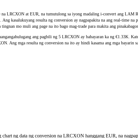
ge rate na LRCXON at EUR, na tumutulong sa iyong madaling i-convert 
on. Ang kasalukuyang resulta ng conversion ay nagpapakita na ang real-time 
 tingnan mo muli ang page na ito bago mag-trade para makita ang pinakabagon
angangahulugang ang pagbili ng 5 LRCXON ay babayaran ka ng €1.33K. Katul
 Ang mga resulta ng conversion na ito ay hindi kasama ang mga bayarin sa 
ng chart ng data ng conversion na LRCXON hanggang EUR, na nagpapa