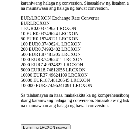
karaniwang halaga ng conversion. Sinasaklaw ng listah
na maunawaan ang halaga ng bawat conversion.
EUR/LRCXON Exchange Rate Converter
EUR
LRCXON
1 EUR
0.00374962 LRCXON
10 EUR
0.03749624 LRCXON
50 EUR
0.18748121 LRCXON
100 EUR
0.37496241 LRCXON
200 EUR
0.74992482 LRCXON
500 EUR
1.87481205 LRCXON
1000 EUR
3.74962411 LRCXON
2000 EUR
7.49924822 LRCXON
5000 EUR
18.74812055 LRCXON
10000 EUR
37.49624109 LRCXON
50000 EUR
187.48120545 LRCXON
100000 EUR
374.96241091 LRCXON
Sa talahanayan sa itaas, makakakita ka ng komprehensib
ibang karaniwang halaga ng conversion. Sinasaklaw ng 
na maunawaan ang halaga ng bawat conversion.
Bumili ng LRCXON ngayon