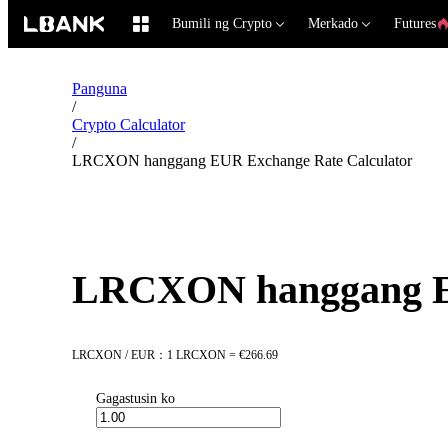
Bumili ng Crypto
Merkado
Futures
Panguna
/
Crypto Calculator
/
LRCXON hanggang EUR Exchange Rate Calculator
LRCXON hanggang EU
LRCXON / EUR：1 LRCXON = €266.69
Gagastusin ko