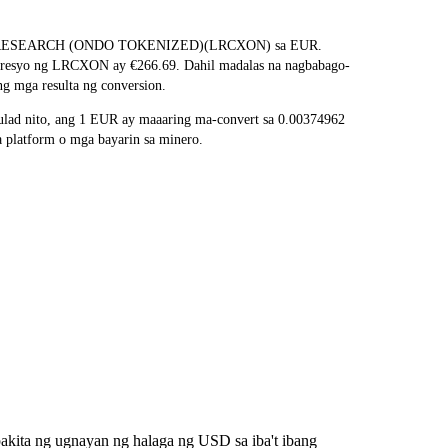
ang LAM RESEARCH (ONDO TOKENIZED)(LRCXON) sa EUR.
na presyo ng LRCXON ay €266.69. Dahil madalas na nagbabago-
g mga resulta ng conversion.
ad nito, ang 1 EUR ay maaaring ma-convert sa 0.00374962
platform o mga bayarin sa minero.
kita ng ugnayan ng halaga ng USD sa iba't ibang