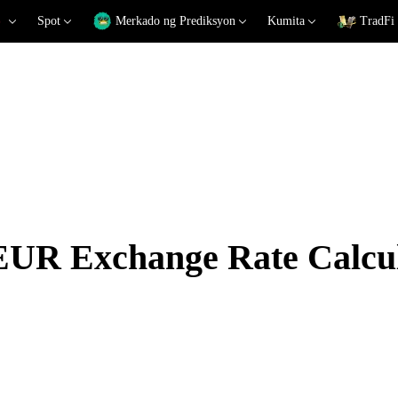
Spot
Merkado ng Prediksyon
Kumita
TradFi
R Exchange Rate Calcul