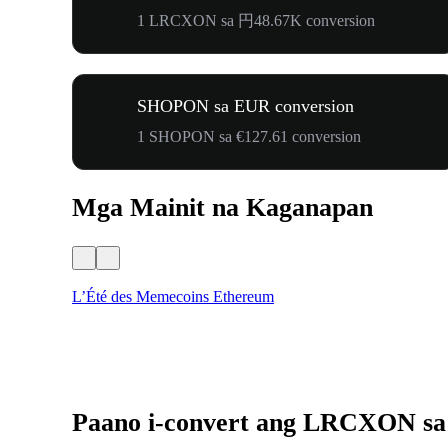
1 LRCXON sa 円48.67K conversion
SHOPON sa EUR conversion
1 SHOPON sa €127.61 conversion
Mga Mainit na Kaganapan
L’Été des Memecoins Ethereum
Paano i-convert ang LRCXON s