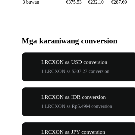
3 buwan
€375.53
€232.10
€287.69
Mga karaniwang conversion
LRCXON sa USD conversion
1 LRCXON sa $307.27 conversion
LRCXON sa IDR conversion
1 LRCXON sa Rp5.49M conversion
LRCXON sa JPY conversion