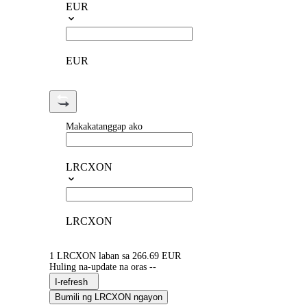
EUR
EUR
Makakatanggap ako
LRCXON
LRCXON
1 LRCXON laban sa 266.69 EUR
Huling na-update na oras --
I-refresh
Bumili ng LRCXON ngayon