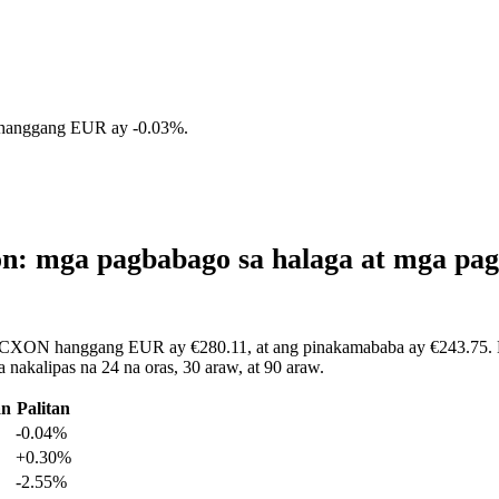
 hanggang EUR ay
-0.03%
.
: mga pagbabago sa halaga at mga pa
RCXON hanggang EUR ay €280.11, at ang pinakamababa ay €243.75. Ma
kalipas na 24 na oras, 30 araw, at 90 araw.
an
Palitan
-0.04%
+0.30%
-2.55%