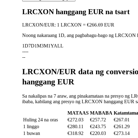
LRCXON hanggang EUR na tsart
LRCXON
/
EUR
:
1 LRCXON = €266.69 EUR
Noong nakaraang 1D, ang pagbabagu-bago ng LRCXON
1D
7D
1M
3M
1Y
ALL
--
--
--
LRCXON/EUR data ng conversion
hanggang EUR
Sa nakalipas na 7 araw, ang pinakamataas na presyo ng L
ibaba, kabilang ang presyo ng LRCXON hanggang EUR sa na
MATAAS
MABABA
Katamtam
Huling 24 na oras
€272.03
€257.72
€267.01
1 linggo
€280.11
€243.75
€261.29
1 buwan
€318.92
€220.03
€273.14