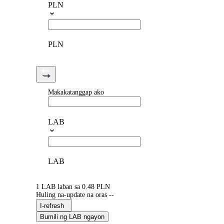
PLN
PLN
Makakatanggap ako
LAB
LAB
1 LAB laban sa 0.48 PLN
Huling na-update na oras --
I-refresh
Bumili ng LAB ngayon