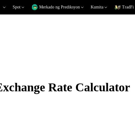
Spot
Merkado ng Prediksyon
Kumita
TradFi
change Rate Calculator