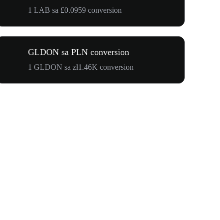
1 LAB sa £0.0959 conversion
GLDON sa PLN conversion
1 GLDON sa zł1.46K conversion
WOOF, QUI