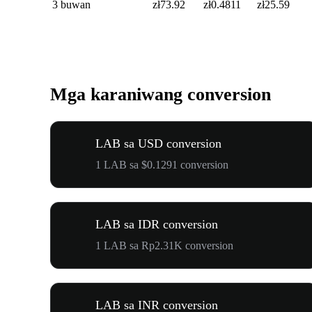
3 buwan
zł73.92
zł0.4811
zł25.59
Mga karaniwang conversion
LAB sa USD conversion
1 LAB sa $0.1291 conversion
LAB sa IDR conversion
1 LAB sa Rp2.31K conversion
LAB sa INR conversion