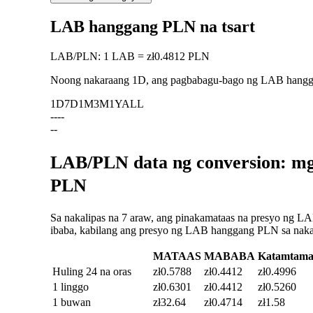
LAB hanggang PLN na tsart
LAB
/
PLN
:
1 LAB = zł0.4812 PLN
Noong nakaraang 1D, ang pagbabagu-bago ng LAB hang
1D
7D
1M
3M
1Y
ALL
--
--
--
LAB/PLN data ng conversion: mg
PLN
Sa nakalipas na 7 araw, ang pinakamataas na presyo ng LA
ibaba, kabilang ang presyo ng LAB hanggang PLN sa nakali
MATAAS
MABABA
Katamtam
Huling 24 na oras
zł0.5788
zł0.4412
zł0.4996
1 linggo
zł0.6301
zł0.4412
zł0.5260
1 buwan
zł32.64
zł0.4714
zł1.58