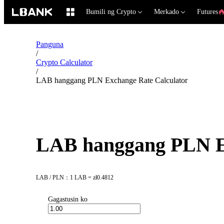
Bumili ng Crypto
Merkado
Futures
Panguna
/
Crypto Calculator
/
LAB hanggang PLN Exchange Rate Calculator
LAB hanggang PLN Ex
LAB / PLN：1 LAB = zł0.4812
Gagastusin ko