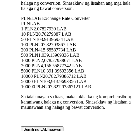
halaga ng conversion. Sinasaklaw ng listahan ang mga h
halaga ng bawat conversion.
PLN/LAB Exchange Rate Converter
PLN
LAB
1 PLN
2.07827939 LAB
10 PLN
20.78279387 LAB
50 PLN
103.91396934 LAB
100 PLN
207.82793867 LAB
200 PLN
415.65587734 LAB
500 PLN
1,039.13969336 LAB
1000 PLN
2,078.27938671 LAB
2000 PLN
4,156.55877342 LAB
5000 PLN
10,391.39693356 LAB
10000 PLN
20,782.79386712 LAB
50000 PLN
103,913.9693356 LAB
100000 PLN
207,827.93867121 LAB
Sa talahanayan sa itaas, makakakita ka ng komprehensibo
karaniwang halaga ng conversion. Sinasaklaw ng listaha
maunawaan ang halaga ng bawat conversion.
Bumili ng LAB ngayon