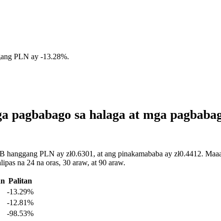
gang PLN ay
-13.28%
.
a pagbabago sa halaga at mga pagbaba
B hanggang PLN ay zł0.6301, at ang pinakamababa ay zł0.4412. Maaari
pas na 24 na oras, 30 araw, at 90 araw.
an
Palitan
-13.29%
-12.81%
-98.53%