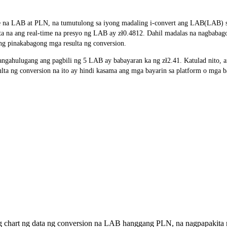
e na LAB at PLN, na tumutulong sa iyong madaling i-convert ang LAB(LAB) sa
ita na ang real-time na presyo ng LAB ay zł0.4812. Dahil madalas na nagbaba
ng pinakabagong mga resulta ng conversion.
ngahulugang ang pagbili ng 5 LAB ay babayaran ka ng zł2.41. Katulad nito,
 ng conversion na ito ay hindi kasama ang mga bayarin sa platform o mga b
ng chart ng data ng conversion na LAB hanggang PLN, na nagpapakita