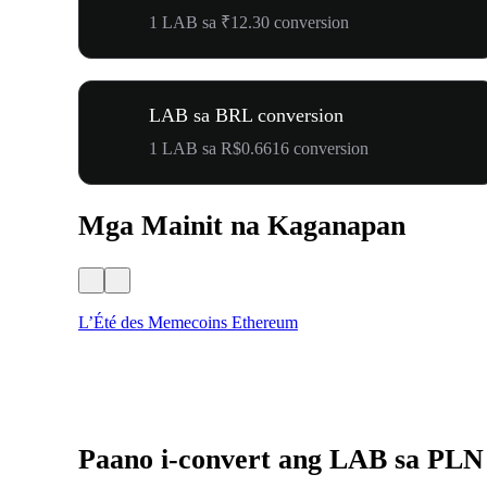
1 LAB sa ₹12.30 conversion
LAB sa BRL conversion
1 LAB sa R$0.6616 conversion
Mga Mainit na Kaganapan
L’Été des Memecoins Ethereum
Paano i-convert ang LAB sa PLN