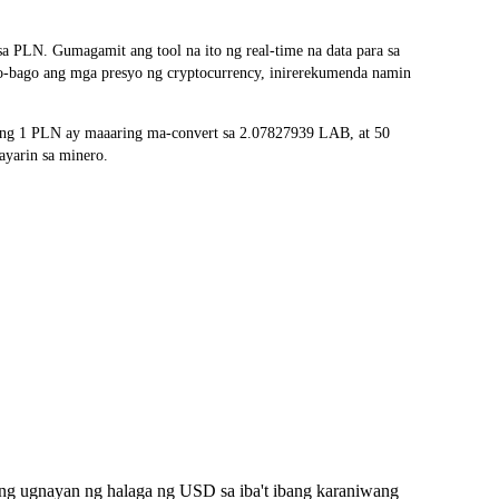
 PLN. Gumagamit ang tool na ito ng real-time na data para sa
go-bago ang mga presyo ng cryptocurrency, inirerekumenda namin
 ang 1 PLN ay maaaring ma-convert sa 2.07827939 LAB, at 50
ayarin sa minero.
 ng ugnayan ng halaga ng USD sa iba't ibang karaniwang