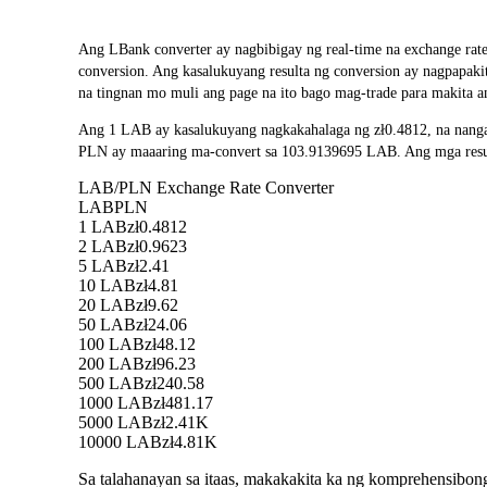
Ang LBank converter ay nagbibigay ng real-time na exchange rat
conversion. Ang kasalukuyang resulta ng conversion ay nagpapak
na tingnan mo muli ang page na ito bago mag-trade para makita a
Ang 1 LAB ay kasalukuyang nagkakahalaga ng zł0.4812, na nanga
PLN ay maaaring ma-convert sa 103.9139695 LAB. Ang mga resulta
LAB/PLN Exchange Rate Converter
LAB
PLN
1 LAB
zł0.4812
2 LAB
zł0.9623
5 LAB
zł2.41
10 LAB
zł4.81
20 LAB
zł9.62
50 LAB
zł24.06
100 LAB
zł48.12
200 LAB
zł96.23
500 LAB
zł240.58
1000 LAB
zł481.17
5000 LAB
zł2.41K
10000 LAB
zł4.81K
Sa talahanayan sa itaas, makakakita ka ng komprehensibo