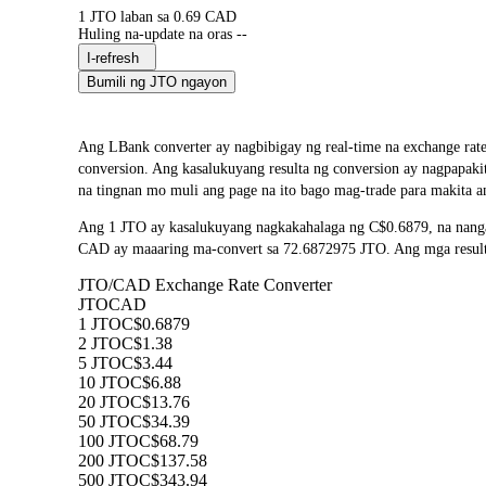
1 JTO laban sa 0.69 CAD
Huling na-update na oras --
I-refresh
Bumili ng JTO ngayon
Ang LBank converter ay nagbibigay ng real-time na exchange rat
conversion. Ang kasalukuyang resulta ng conversion ay nagpapak
na tingnan mo muli ang page na ito bago mag-trade para makita a
Ang 1 JTO ay kasalukuyang nagkakahalaga ng C$0.6879, na nanga
CAD ay maaaring ma-convert sa 72.6872975 JTO. Ang mga resulta 
JTO/CAD Exchange Rate Converter
JTO
CAD
1 JTO
C$0.6879
2 JTO
C$1.38
5 JTO
C$3.44
10 JTO
C$6.88
20 JTO
C$13.76
50 JTO
C$34.39
100 JTO
C$68.79
200 JTO
C$137.58
500 JTO
C$343.94