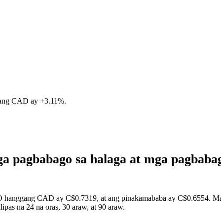
gang CAD ay
+3.11%
.
a pagbabago sa halaga at mga pagbaba
TO hanggang CAD ay C$0.7319, at ang pinakamababa ay C$0.6554. Maaa
pas na 24 na oras, 30 araw, at 90 araw.