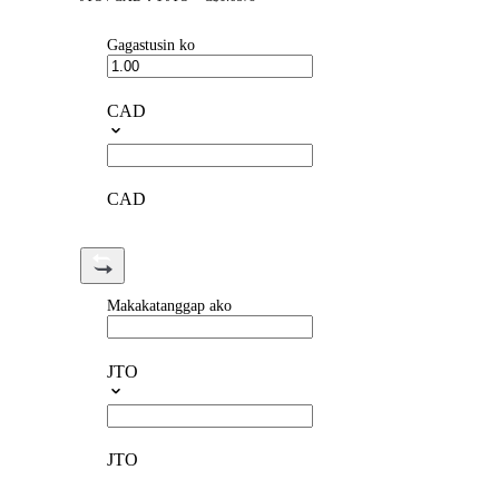
Gagastusin ko
CAD
CAD
Makakatanggap ako
JTO
JTO