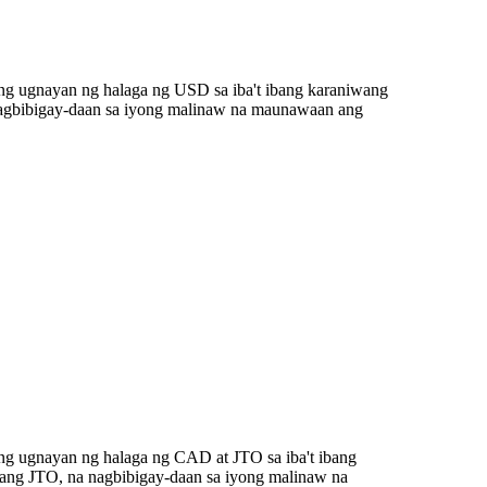
ng ugnayan ng halaga ng USD sa iba't ibang karaniwang
nagbibigay-daan sa iyong malinaw na maunawaan ang
ng ugnayan ng halaga ng CAD at JTO sa iba't ibang
ang JTO, na nagbibigay-daan sa iyong malinaw na