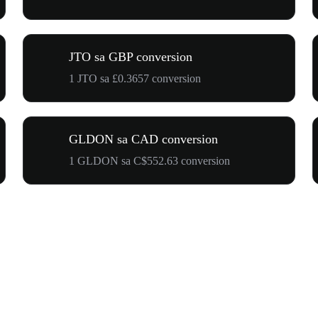
JTO sa GBP conversion
1 JTO sa £0.3657 conversion
GLDON sa CAD conversion
1 GLDON sa C$552.63 conversion