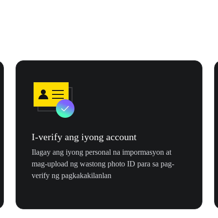
I-verify ang iyong account
Ilagay ang iyong personal na impormasyon at
mag-upload ng wastong photo ID para sa pag-
verify ng pagkakakilanlan