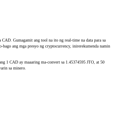
 CAD. Gumagamit ang tool na ito ng real-time na data para sa
go-bago ang mga presyo ng cryptocurrency, inirerekumenda namin
 ang 1 CAD ay maaaring ma-convert sa 1.45374595 JTO, at 50
arin sa minero.