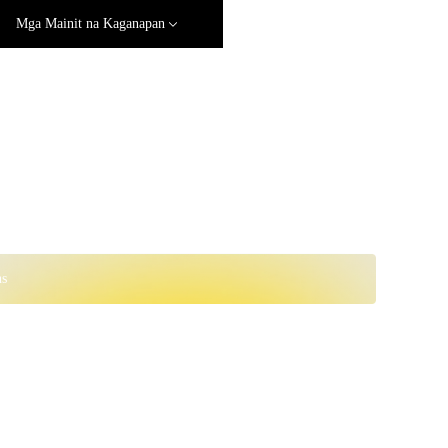
Mga Mainit na Kaganapan
ns