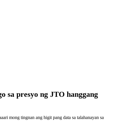
go sa presyo ng JTO hanggang
ri mong tingnan ang higit pang data sa talahanayan sa