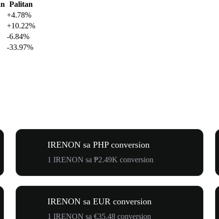
an
Palitan
+4.78%
+10.22%
-6.84%
-33.97%
IRENON sa PHP conversion
1 IRENON sa ₱2.49K conversion
IRENON sa EUR conversion
1 IRENON sa €35.48 conversion