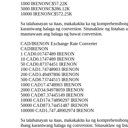
1000 IRENON
C$57.22K
5000 IRENON
C$286.12K
10000 IRENON
C$572.25K
Sa talahanayan sa itaas, makakakita ka ng komprehensibo
karaniwang halaga ng conversion. Sinasaklaw ng listah
maunawaan ang halaga ng bawat conversion.
CAD/IRENON Exchange Rate Converter
CAD
IRENON
1 CAD
0.01747489 IRENON
10 CAD
0.1747489 IRENON
50 CAD
0.87374451 IRENON
100 CAD
1.74748903 IRENON
200 CAD
3.49497806 IRENON
500 CAD
8.73744515 IRENON
1000 CAD
17.4748903 IRENON
2000 CAD
34.94978059 IRENON
5000 CAD
87.37445149 IRENON
10000 CAD
174.74890297 IRENON
50000 CAD
873.74451487 IRENON
100000 CAD
1,747.48902974 IRENON
Sa talahanayan sa itaas, makakakita ka ng komprehensib
ibang karaniwang halaga ng conversion. Sinasaklaw ng 