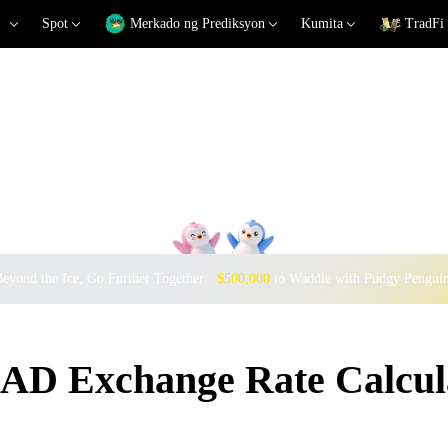
Spot
Merkado ng Prediksyon
Kumita
TradFi
eyond the Ice, Go Further Together ·
$500,000
to Waddle with Pudgy Pengui
D Exchange Rate Calcul