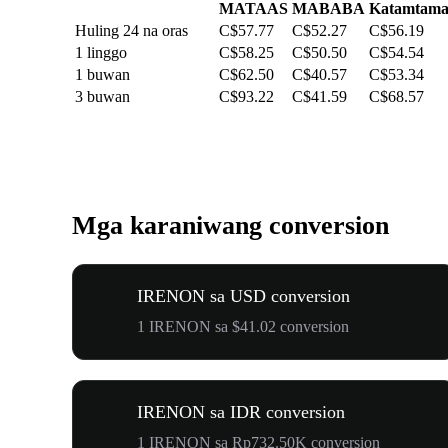
MATAAS
MABABA
Katamtam
Huling 24 na oras
C$57.77
C$52.27
C$56.19
1 linggo
C$58.25
C$50.50
C$54.54
1 buwan
C$62.50
C$40.57
C$53.34
3 buwan
C$93.22
C$41.59
C$68.57
Mga karaniwang conversion
IRENON sa USD conversion
1 IRENON sa $41.02 conversion
IRENON sa IDR conversion
1 IRENON sa Rp732.50K conversion