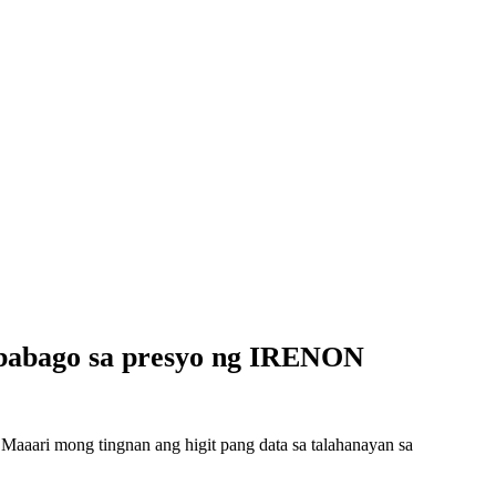
babago sa presyo ng IRENON
aari mong tingnan ang higit pang data sa talahanayan sa