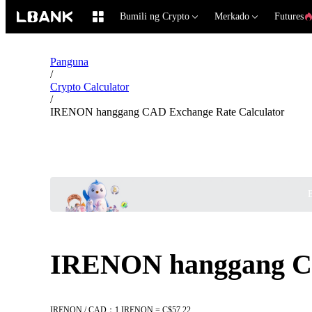
Bumili ng Crypto
Merkado
Futures
Panguna
/
Crypto Calculator
/
IRENON hanggang CAD Exchange Rate Calculator
B
IRENON hanggang CA
IRENON / CAD：1 IRENON = C$57.22