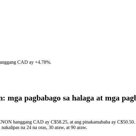
hanggang CAD ay
+4.78%
.
: mga pagbabago sa halaga at mga pag
IRENON hanggang CAD ay C$58.25, at ang pinakamababa ay C$50.50. Ma
kalipas na 24 na oras, 30 araw, at 90 araw.