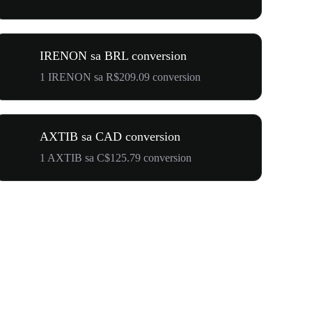
IRENON sa BRL conversion
1 IRENON sa R$209.09 conversion
AXTIB sa CAD conversion
1 AXTIB sa C$125.79 conversion
$500,000 T