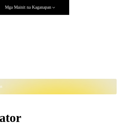
Mga Mainit na Kaganapan
ns
ator