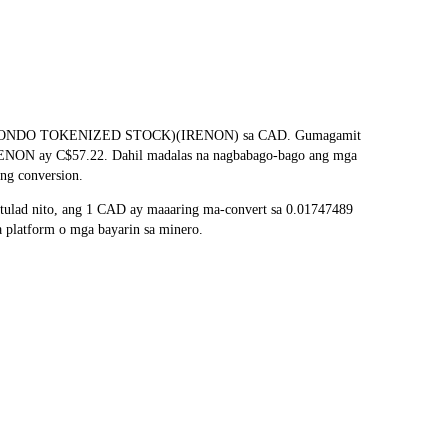
ng IREN (ONDO TOKENIZED STOCK)(IRENON) sa CAD. Gumagamit
ng IRENON ay C$57.22. Dahil madalas na nagbabago-bago ang mga
ng conversion.
ulad nito, ang 1 CAD ay maaaring ma-convert sa 0.01747489
 platform o mga bayarin sa minero.