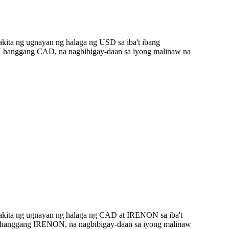
ita ng ugnayan ng halaga ng USD sa iba't ibang
N hanggang CAD, na nagbibigay-daan sa iyong malinaw na
akita ng ugnayan ng halaga ng CAD at IRENON sa iba't
D hanggang IRENON, na nagbibigay-daan sa iyong malinaw