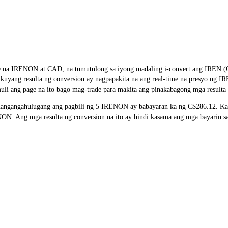
e rate na IRENON at CAD, na tumutulong sa iyong madaling i-convert a
salukuyang resulta ng conversion ay nagpapakita na ang real-time na presyo 
li ang page na ito bago mag-trade para makita ang pinakabagong mga resulta 
ngangahulugang ang pagbili ng 5 IRENON ay babayaran ka ng C$286.12. Kat
 Ang mga resulta ng conversion na ito ay hindi kasama ang mga bayarin sa