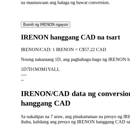
na maunawaan ang halaga ng bawat conversion.
Bumili ng IRENON ngayon
IRENON hanggang CAD na tsart
IRENON
/
CAD
:
1 IRENON = C$57.22 CAD
Noong nakaraang 1D, ang pagbabagu-bago ng IRENON 
1D
7D
1M
3M
1Y
ALL
--
--
--
IRENON/CAD data ng conversion
hanggang CAD
Sa nakalipas na 7 araw, ang pinakamataas na presyo ng 
ibaba, kabilang ang presyo ng IRENON hanggang CAD sa na