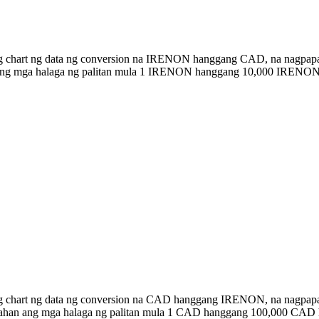
ng chart ng data ng conversion na IRENON hanggang CAD, na nagpapak
an ang mga halaga ng palitan mula 1 IRENON hanggang 10,000 IRENO
ong chart ng data ng conversion na CAD hanggang IRENON, na nagpap
listahan ang mga halaga ng palitan mula 1 CAD hanggang 100,000 CA