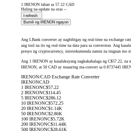
1 IRENON laban sa 57.22 CAD
Huling na-update na oras --
I-refresh
Bumili ng IRENON ngayon
Ang LBank converter ay nagbibigay ng real-time na exchang
ang tool na ito ng real-time na data para sa conversion. Ang ka
presyo ng cryptocurrency, inirerekumenda namin na tingnan mo mu
Ang 1 IRENON ay kasalukuyang nagkakahalaga ng C$57.22, na na
IRENON, at 50 CAD ay maaaring ma-convert sa 0.8737445 IRENON.
IRENON/CAD Exchange Rate Converter
IRENON
CAD
1 IRENON
C$57.22
2 IRENON
C$114.45
5 IRENON
C$286.12
10 IRENON
C$572.25
20 IRENON
C$1.14K
50 IRENON
C$2.86K
100 IRENON
C$5.72K
200 IRENON
C$11.44K
500 IRENON
C$28.61K