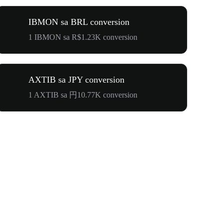
IBMON sa BRL conversion
1 IBMON sa R$1.23K conversion
AXTIB sa JPY conversion
1 AXTIB sa 円10.77K conversion
Your First 