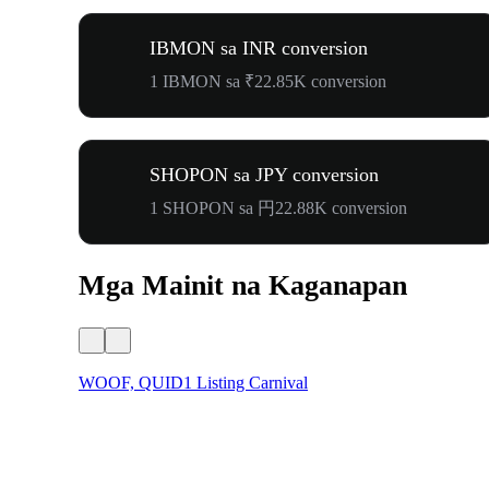
IBMON sa INR conversion
1 IBMON sa ₹22.85K conversion
SHOPON sa JPY conversion
1 SHOPON sa 円22.88K conversion
Mga Mainit na Kaganapan
WOOF, QUID1 Listing Carnival