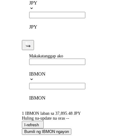
JPY
JPY
Makakatanggap ako
IBMON
IBMON
1 IBMON laban sa 37,895.48 JPY
Huling na-update na oras --
I-refresh
Bumili ng IBMON ngayon