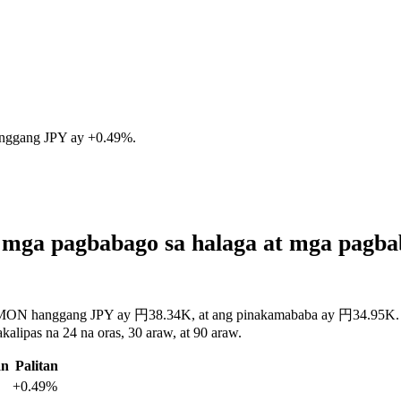
anggang JPY ay
+0.49%
.
 mga pagbabago sa halaga at mga pagb
IBMON hanggang JPY ay 円38.34K, at ang pinakamababa ay 円34.95K. Ma
lipas na 24 na oras, 30 araw, at 90 araw.
an
Palitan
+0.49%