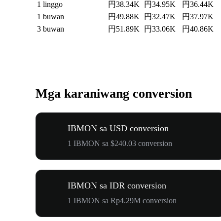
1 linggo
円38.34K
円34.95K
円36.44K
1 buwan
円49.88K
円32.47K
円37.97K
3 buwan
円51.89K
円33.06K
円40.86K
Mga karaniwang conversion
IBMON sa USD conversion
1 IBMON sa $240.03 conversion
IBMON sa IDR conversion
1 IBMON sa Rp4.29M conversion