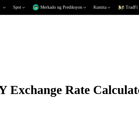
Spot
Merkado ng Prediksyon
Kumita
TradFi
 Exchange Rate Calculat