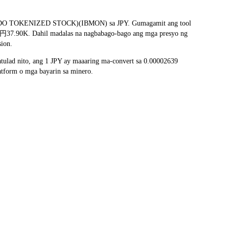
BM (ONDO TOKENIZED STOCK)(IBMON) sa JPY. Gumagamit ang tool
 ay 円37.90K. Dahil madalas na nagbabago-bago ang mga presyo ng
sion.
lad nito, ang 1 JPY ay maaaring ma-convert sa 0.00002639
tform o mga bayarin sa minero.