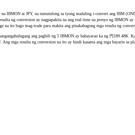
 rate na IBMON at JPY, na tumutulong sa iyong madaling i-convert ang I
ng resulta ng conversion ay nagpapakita na ang real-time na presyo ng IBMON
ge na ito bago mag-trade para makita ang pinakabagong mga resulta ng conver
ngangahulugang ang pagbili ng 5 IBMON ay babayaran ka ng 円189.48K. Katu
ng mga resulta ng conversion na ito ay hindi kasama ang mga bayarin sa pla