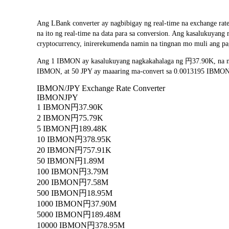
Ang LBank converter ay nagbibigay ng real-time na exchange
na ito ng real-time na data para sa conversion. Ang kasalukuya
cryptocurrency, inirerekumenda namin na tingnan mo muli ang pa
Ang 1 IBMON ay kasalukuyang nagkakahalaga ng 円37.90K, na na
IBMON, at 50 JPY ay maaaring ma-convert sa 0.0013195 IBMON. A
IBMON/JPY Exchange Rate Converter
IBMON
JPY
1 IBMON
円37.90K
2 IBMON
円75.79K
5 IBMON
円189.48K
10 IBMON
円378.95K
20 IBMON
円757.91K
50 IBMON
円1.89M
100 IBMON
円3.79M
200 IBMON
円7.58M
500 IBMON
円18.95M
1000 IBMON
円37.90M
5000 IBMON
円189.48M
10000 IBMON
円378.95M