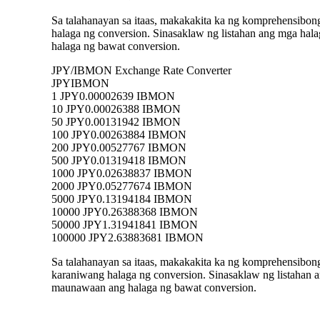
Sa talahanayan sa itaas, makakakita ka ng komprehensibo
halaga ng conversion. Sinasaklaw ng listahan ang mga 
halaga ng bawat conversion.
JPY/IBMON Exchange Rate Converter
JPY
IBMON
1 JPY
0.00002639 IBMON
10 JPY
0.00026388 IBMON
50 JPY
0.00131942 IBMON
100 JPY
0.00263884 IBMON
200 JPY
0.00527767 IBMON
500 JPY
0.01319418 IBMON
1000 JPY
0.02638837 IBMON
2000 JPY
0.05277674 IBMON
5000 JPY
0.13194184 IBMON
10000 JPY
0.26388368 IBMON
50000 JPY
1.31941841 IBMON
100000 JPY
2.63883681 IBMON
Sa talahanayan sa itaas, makakakita ka ng komprehensibo
karaniwang halaga ng conversion. Sinasaklaw ng listaha
maunawaan ang halaga ng bawat conversion.