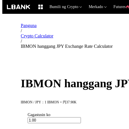
Bumili ng Crypto
Merkado
Futures
Panguna
/
Crypto Calculator
/
IBMON hanggang JPY Exchange Rate Calculator
IBMON hanggang JPY
IBMON / JPY：1 IBMON = 円37.90K
Gagastusin ko