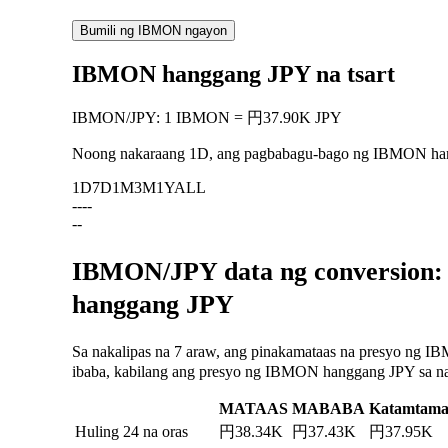
Bumili ng IBMON ngayon
IBMON hanggang JPY na tsart
IBMON
/
JPY
:
1 IBMON = 円37.90K JPY
Noong nakaraang 1D, ang pagbabagu-bago ng IBMON h
1D
7D
1M
3M
1Y
ALL
--
--
--
IBMON/JPY data ng conversion:
hanggang JPY
Sa nakalipas na 7 araw, ang pinakamataas na presyo ng 
ibaba, kabilang ang presyo ng IBMON hanggang JPY sa naka
MATAAS
MABABA
Katamtam
Huling 24 na oras
円38.34K
円37.43K
円37.95K