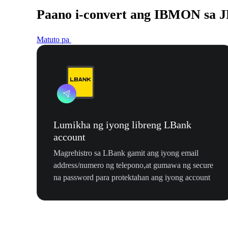
Paano i-convert ang IBMON sa 
Matuto pa
Lumikha ng iyong libreng LBank
account
Magrehistro sa LBank gamit ang iyong email
address/numero ng telepono,at gumawa ng secure
na password para protektahan ang iyong account