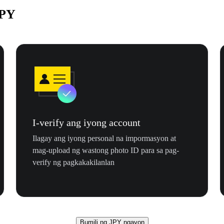
JPY
I-verify ang iyong account
Ilagay ang iyong personal na impormasyon at
mag-upload ng wastong photo ID para sa pag-
verify ng pagkakakilanlan
Bumili ng JPY ngayon