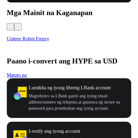
Mga Mainit na Kaganapan
Unitree Robot Frenzy
$50
Paano i-convert ang HYPE sa USD
Matuto pa
Lumikha ng iyong libreng LBank account
Magrehistro sa LBank gamit ang iyong email
address/numero ng telepono,at gumawa ng secure na
password para protektahan ang iyong account
I-verify ang iyong account