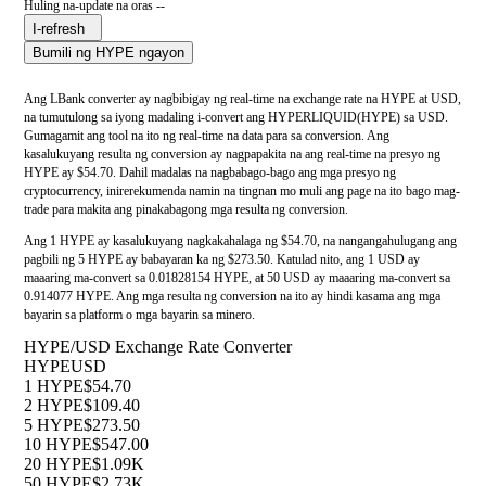
Huling na-update na oras --
I-refresh
Bumili ng HYPE ngayon
Ang LBank converter ay nagbibigay ng real-time na exchange rate na HYPE at USD,
na tumutulong sa iyong madaling i-convert ang HYPERLIQUID(HYPE) sa USD.
Gumagamit ang tool na ito ng real-time na data para sa conversion. Ang
kasalukuyang resulta ng conversion ay nagpapakita na ang real-time na presyo ng
HYPE ay $54.70. Dahil madalas na nagbabago-bago ang mga presyo ng
cryptocurrency, inirerekumenda namin na tingnan mo muli ang page na ito bago mag-
trade para makita ang pinakabagong mga resulta ng conversion.
Ang 1 HYPE ay kasalukuyang nagkakahalaga ng $54.70, na nangangahulugang ang
pagbili ng 5 HYPE ay babayaran ka ng $273.50. Katulad nito, ang 1 USD ay
maaaring ma-convert sa 0.01828154 HYPE, at 50 USD ay maaaring ma-convert sa
0.914077 HYPE. Ang mga resulta ng conversion na ito ay hindi kasama ang mga
bayarin sa platform o mga bayarin sa minero.
HYPE/USD Exchange Rate Converter
HYPE
USD
1 HYPE
$54.70
2 HYPE
$109.40
5 HYPE
$273.50
10 HYPE
$547.00
20 HYPE
$1.09K
50 HYPE
$2.73K