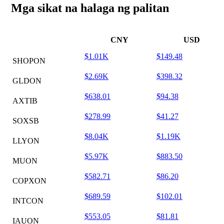
Mga sikat na halaga ng palitan
CNY
USD
$1.01K
$149.48
SHOPON
$2.69K
$398.32
GLDON
$638.01
$94.38
AXTIB
$278.99
$41.27
SOXSB
$8.04K
$1.19K
LLYON
$5.97K
$883.50
MUON
$582.71
$86.20
COPXON
$689.59
$102.01
INTCON
$553.05
$81.81
IAUON