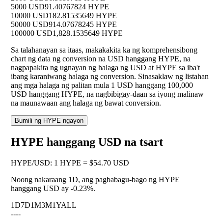
5000 USD
91.40767824 HYPE
10000 USD
182.81535649 HYPE
50000 USD
914.07678245 HYPE
100000 USD
1,828.1535649 HYPE
Sa talahanayan sa itaas, makakakita ka ng komprehensibong
chart ng data ng conversion na USD hanggang HYPE, na
nagpapakita ng ugnayan ng halaga ng USD at HYPE sa iba't
ibang karaniwang halaga ng conversion. Sinasaklaw ng listahan
ang mga halaga ng palitan mula 1 USD hanggang 100,000
USD hanggang HYPE, na nagbibigay-daan sa iyong malinaw
na maunawaan ang halaga ng bawat conversion.
Bumili ng HYPE ngayon
HYPE hanggang USD na tsart
HYPE
/
USD
:
1 HYPE = $54.70 USD
Noong nakaraang 1D, ang pagbabagu-bago ng HYPE
hanggang USD ay
-0.23%
.
1D
7D
1M
3M
1Y
ALL
--
--