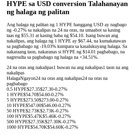
HYPE sa USD conversion Talahanayan
ng halaga ng palitan
Ang halaga ng palitan ng 1 HYPE hanggang USD ay nagbago
ng
-0.27%
sa nakalipas na 24 na oras, na umaabot sa kasing
taas ng $55.31 at kasing baba ng $54.10. Isang buwan ang
nakalipas, ang halaga ng 1 HYPE ay $67.44, na kumakatawan
sa pagbabago ng
-19.03%
kumpara sa kasalukuyang halaga. Sa
nakaraang taon, nakaranas si HYPE ng $14.01 pagbabago, na
nagresulta sa pagbabago ng halaga na
+34.51%
.
24 na oras ang nakalipas
1 buwan na ang nakalipas
1 taon na ang
nakalipas
Halaga
Ngayon
24 na oras ang nakalipas
24 na oras na
pagbabago
0.5 HYPE
$27.35
$27.30
-0.27%
1 HYPE
$54.70
$54.60
-0.27%
5 HYPE
$273.50
$273.00
-0.27%
10 HYPE
$547.00
$546.00
-0.27%
50 HYPE
$2.73K
$2.73K
-0.27%
100 HYPE
$5.47K
$5.46K
-0.27%
500 HYPE
$27.35K
$27.30K
-0.27%
1000 HYPE
$54.70K
$54.60K
-0.27%