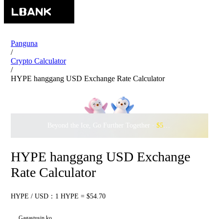
Panguna
/
Crypto Calculator
/
HYPE hanggang USD Exchange Rate Calculator
Beyond the Ice, Go Further Together ·
$500,000
to Waddle w
HYPE hanggang USD Exchange
Rate Calculator
HYPE / USD：1 HYPE = $54.70
Gagastusin ko