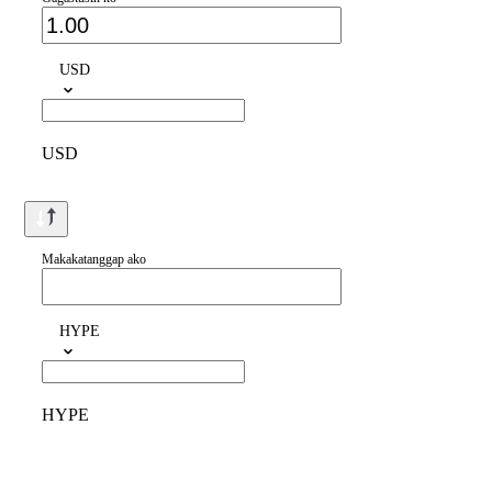
USD
USD
Makakatanggap ako
HYPE
HYPE