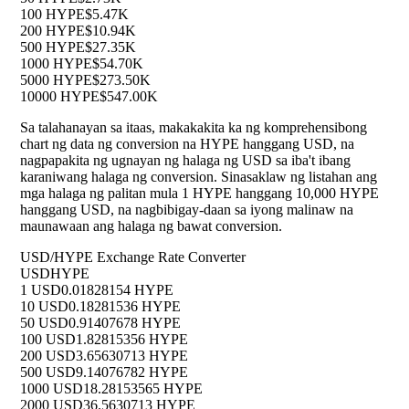
100 HYPE
$5.47K
200 HYPE
$10.94K
500 HYPE
$27.35K
1000 HYPE
$54.70K
5000 HYPE
$273.50K
10000 HYPE
$547.00K
Sa talahanayan sa itaas, makakakita ka ng komprehensibong
chart ng data ng conversion na HYPE hanggang USD, na
nagpapakita ng ugnayan ng halaga ng USD sa iba't ibang
karaniwang halaga ng conversion. Sinasaklaw ng listahan ang
mga halaga ng palitan mula 1 HYPE hanggang 10,000 HYPE
hanggang USD, na nagbibigay-daan sa iyong malinaw na
maunawaan ang halaga ng bawat conversion.
USD/HYPE Exchange Rate Converter
USD
HYPE
1 USD
0.01828154 HYPE
10 USD
0.18281536 HYPE
50 USD
0.91407678 HYPE
100 USD
1.82815356 HYPE
200 USD
3.65630713 HYPE
500 USD
9.14076782 HYPE
1000 USD
18.28153565 HYPE
2000 USD
36.5630713 HYPE