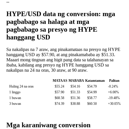
--
HYPE/USD data ng conversion: mga
pagbabago sa halaga at mga
pagbabago sa presyo ng HYPE
hanggang USD
Sa nakalipas na 7 araw, ang pinakamataas na presyo ng HYPE
hanggang USD ay $57.90, at ang pinakamababa ay $51.33.
Maaari mong tingnan ang higit pang data sa talahanayan sa
ibaba, kabilang ang presyo ng HYPE hanggang USD sa
nakalipas na 24 na oras, 30 araw, at 90 araw.
MATAAS
MABABA
Katamtaman
Palitan
Huling 24 na oras
$55.24
$54.16
$54.79
-0.24%
1 linggo
$57.90
$51.33
$54.99
+6.00%
1 buwan
$68.58
$51.36
$58.77
-19.48%
3 buwan
$74.39
$38.88
$60.50
+30.05%
Mga karaniwang conversion