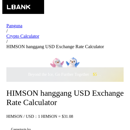
Panguna
/
Crypto Calculator
/
HIMSON hanggang USD Exchange Rate Calculator
Beyond the Ice, Go Further Together ·
$500,000
to Waddle w
HIMSON hanggang USD Exchange
Rate Calculator
HIMSON / USD：1 HIMSON = $31.08
Gagastusin ko