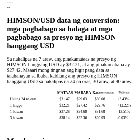
--
--
--
HIMSON/USD data ng conversion:
mga pagbabago sa halaga at mga
pagbabago sa presyo ng HIMSON
hanggang USD
Sa nakalipas na 7 araw, ang pinakamataas na presyo ng
HIMSON hanggang USD ay $32.21, at ang pinakamababa ay
$27.42. Maaari mong tingnan ang higit pang data sa
talahanayan sa ibaba, kabilang ang presyo ng HIMSON
hanggang USD sa nakalipas na 24 na oras, 30 araw, at 90 araw.
MATAAS
MABABA
Katamtaman
Palitan
Huling 24 na oras
$31.47
$29.63
$30.06
+3.43%
1 linggo
$32.21
$27.42
$29.76
+12.22%
1 buwan
$37.28
$24.60
$31.60
-13.51%
3 buwan
$38.14
$22.36
$29.95
-0.03%