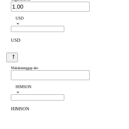
USD
USD
Makakatanggap ako
HIMSON
HIMSON