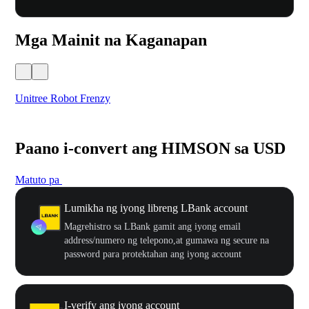
Mga Mainit na Kaganapan
Unitree Robot Frenzy
$50
Paano i-convert ang HIMSON sa USD
Matuto pa
Lumikha ng iyong libreng LBank account
Magrehistro sa LBank gamit ang iyong email
address/numero ng telepono,at gumawa ng secure na
password para protektahan ang iyong account
I-verify ang iyong account