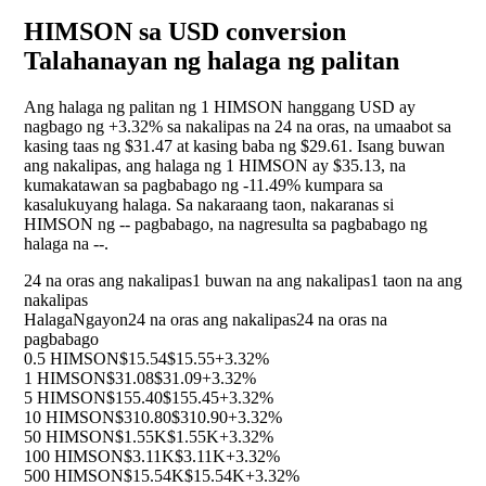
HIMSON sa USD conversion
Talahanayan ng halaga ng palitan
Ang halaga ng palitan ng 1 HIMSON hanggang USD ay
nagbago ng
+3.32%
sa nakalipas na 24 na oras, na umaabot sa
kasing taas ng $31.47 at kasing baba ng $29.61. Isang buwan
ang nakalipas, ang halaga ng 1 HIMSON ay $35.13, na
kumakatawan sa pagbabago ng
-11.49%
kumpara sa
kasalukuyang halaga. Sa nakaraang taon, nakaranas si
HIMSON ng
--
pagbabago, na nagresulta sa pagbabago ng
halaga na
--
.
24 na oras ang nakalipas
1 buwan na ang nakalipas
1 taon na ang
nakalipas
Halaga
Ngayon
24 na oras ang nakalipas
24 na oras na
pagbabago
0.5 HIMSON
$15.54
$15.55
+3.32%
1 HIMSON
$31.08
$31.09
+3.32%
5 HIMSON
$155.40
$155.45
+3.32%
10 HIMSON
$310.80
$310.90
+3.32%
50 HIMSON
$1.55K
$1.55K
+3.32%
100 HIMSON
$3.11K
$3.11K
+3.32%
500 HIMSON
$15.54K
$15.54K
+3.32%