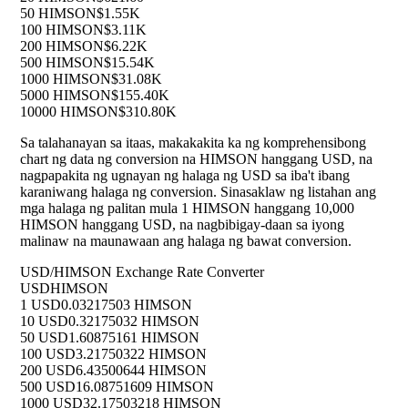
50 HIMSON
$1.55K
100 HIMSON
$3.11K
200 HIMSON
$6.22K
500 HIMSON
$15.54K
1000 HIMSON
$31.08K
5000 HIMSON
$155.40K
10000 HIMSON
$310.80K
Sa talahanayan sa itaas, makakakita ka ng komprehensibong
chart ng data ng conversion na HIMSON hanggang USD, na
nagpapakita ng ugnayan ng halaga ng USD sa iba't ibang
karaniwang halaga ng conversion. Sinasaklaw ng listahan ang
mga halaga ng palitan mula 1 HIMSON hanggang 10,000
HIMSON hanggang USD, na nagbibigay-daan sa iyong
malinaw na maunawaan ang halaga ng bawat conversion.
USD/HIMSON Exchange Rate Converter
USD
HIMSON
1 USD
0.03217503 HIMSON
10 USD
0.32175032 HIMSON
50 USD
1.60875161 HIMSON
100 USD
3.21750322 HIMSON
200 USD
6.43500644 HIMSON
500 USD
16.08751609 HIMSON
1000 USD
32.17503218 HIMSON