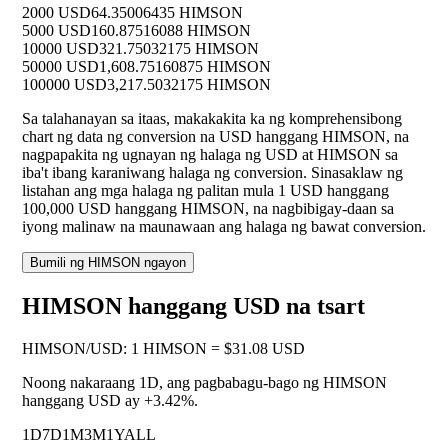
2000 USD
64.35006435 HIMSON
5000 USD
160.87516088 HIMSON
10000 USD
321.75032175 HIMSON
50000 USD
1,608.75160875 HIMSON
100000 USD
3,217.5032175 HIMSON
Sa talahanayan sa itaas, makakakita ka ng komprehensibong
chart ng data ng conversion na USD hanggang HIMSON, na
nagpapakita ng ugnayan ng halaga ng USD at HIMSON sa
iba't ibang karaniwang halaga ng conversion. Sinasaklaw ng
listahan ang mga halaga ng palitan mula 1 USD hanggang
100,000 USD hanggang HIMSON, na nagbibigay-daan sa
iyong malinaw na maunawaan ang halaga ng bawat conversion.
Bumili ng HIMSON ngayon
HIMSON hanggang USD na tsart
HIMSON
/
USD
:
1 HIMSON = $31.08 USD
Noong nakaraang 1D, ang pagbabagu-bago ng HIMSON
hanggang USD ay
+3.42%
.
1D
7D
1M
3M
1Y
ALL