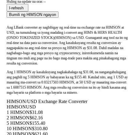
Huling na-update na oras --
I-refresh
Bumili ng HIMSON ngayon
Ang LBank converter ay nagbibigay ng real-time na exchange rate na HIMSON at
USD, na tumutulong sa iyong madaling i-convert ang HIMS & HERS HEALTH
(ONDO TOKENIZED STOCK)(HIMSON) sa USD. Gumagamit ang tool na ito ng
real-time na data para sa conversion. Ang kasalukuyang resulta ng conversion ay
nagpapakita na ang real-time na presyo ng HIMSON ay $31.08. Dahil madalas na
nagbabago-bago ang mga presyo ng cryptocurrency, inirerekumenda namin na
tingnan mo muli ang page na ito bago mag-trade para makita ang pinakabagong mga
resulta ng conversion.
Ang 1 HIMSON ay kasalukuyang nagkakahalaga ng $31.08, na nangangahulugang
ang pagbili ng 5 HIMSON ay babayaran ka ng $155.40. Katulad nito, ang 1 USD ay
maaaring ma-convert sa 0.03217503 HIMSON, at 50 USD ay maaaring ma-convert
sa 1.6087515 HIMSON. Ang mga resulta ng conversion na ito ay hindi kasama ang
mga bayarin sa platform o mga bayarin sa minero.
HIMSON/USD Exchange Rate Converter
HIMSON
USD
1 HIMSON
$31.08
2 HIMSON
$62.16
5 HIMSON
$155.40
10 HIMSON
$310.80
20 HIMSON
$621.60