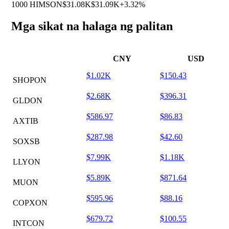
1000 HIMSON
$31.08K
$31.09K
+3.32%
Mga sikat na halaga ng palitan
CNY
USD
$1.02K
$150.43
SHOPON
$2.68K
$396.31
GLDON
$586.97
$86.83
AXTIB
$287.98
$42.60
SOXSB
$7.99K
$1.18K
LLYON
$5.89K
$871.64
MUON
$595.96
$88.16
COPXON
$679.72
$100.55
INTCON