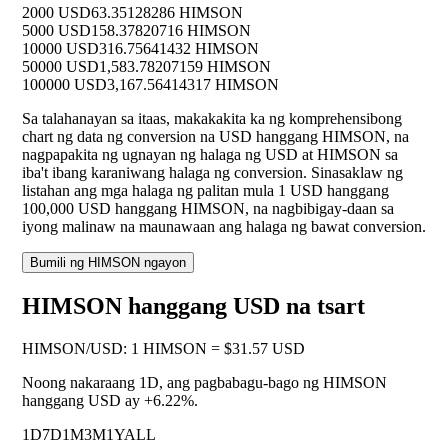
2000 USD
63.35128286 HIMSON
5000 USD
158.37820716 HIMSON
10000 USD
316.75641432 HIMSON
50000 USD
1,583.78207159 HIMSON
100000 USD
3,167.56414317 HIMSON
Sa talahanayan sa itaas, makakakita ka ng komprehensibong
chart ng data ng conversion na USD hanggang HIMSON, na
nagpapakita ng ugnayan ng halaga ng USD at HIMSON sa
iba't ibang karaniwang halaga ng conversion. Sinasaklaw ng
listahan ang mga halaga ng palitan mula 1 USD hanggang
100,000 USD hanggang HIMSON, na nagbibigay-daan sa
iyong malinaw na maunawaan ang halaga ng bawat conversion.
Bumili ng HIMSON ngayon
HIMSON hanggang USD na tsart
HIMSON
/
USD
:
1 HIMSON = $31.57 USD
Noong nakaraang 1D, ang pagbabagu-bago ng HIMSON
hanggang USD ay
+6.22%
.
1D
7D
1M
3M
1Y
ALL