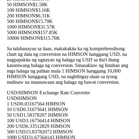
50 HIMSON
$1.58K
100 HIMSON
$3.16K
200 HIMSON
$6.31K
500 HIMSON
$15.79K
1000 HIMSON
$31.57K
5000 HIMSON
$157.85K
10000 HIMSON
$315.70K
Sa talahanayan sa itaas, makakakita ka ng komprehensibong
chart ng data ng conversion na HIMSON hanggang USD, na
nagpapakita ng ugnayan ng halaga ng USD sa iba't ibang
karaniwang halaga ng conversion. Sinasaklaw ng listahan ang
mga halaga ng palitan mula 1 HIMSON hanggang 10,000
HIMSON hanggang USD, na nagbibigay-daan sa iyong
malinaw na maunawaan ang halaga ng bawat conversion.
USD/HIMSON Exchange Rate Converter
USD
HIMSON
1 USD
0.03167564 HIMSON
10 USD
0.31675641 HIMSON
50 USD
1.58378207 HIMSON
100 USD
3.16756414 HIMSON
200 USD
6.33512829 HIMSON
500 USD
15.83782072 HIMSON
1000 USD
31.67564143 HIMSON