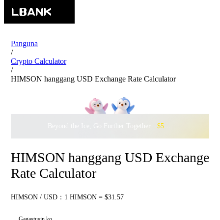
Panguna
/
Crypto Calculator
/
HIMSON hanggang USD Exchange Rate Calculator
Beyond the Ice, Go Further Together ·
$500,000
to Waddle w
HIMSON hanggang USD Exchange
Rate Calculator
HIMSON / USD：1 HIMSON = $31.57
Gagastusin ko