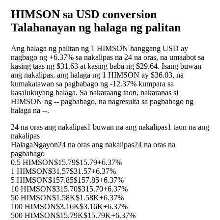
HIMSON sa USD conversion
Talahanayan ng halaga ng palitan
Ang halaga ng palitan ng 1 HIMSON hanggang USD ay
nagbago ng
+6.37%
sa nakalipas na 24 na oras, na umaabot sa
kasing taas ng $31.63 at kasing baba ng $29.64. Isang buwan
ang nakalipas, ang halaga ng 1 HIMSON ay $36.03, na
kumakatawan sa pagbabago ng
-12.37%
kumpara sa
kasalukuyang halaga. Sa nakaraang taon, nakaranas si
HIMSON ng
--
pagbabago, na nagresulta sa pagbabago ng
halaga na
--
.
24 na oras ang nakalipas
1 buwan na ang nakalipas
1 taon na ang
nakalipas
Halaga
Ngayon
24 na oras ang nakalipas
24 na oras na
pagbabago
0.5 HIMSON
$15.79
$15.79
+6.37%
1 HIMSON
$31.57
$31.57
+6.37%
5 HIMSON
$157.85
$157.85
+6.37%
10 HIMSON
$315.70
$315.70
+6.37%
50 HIMSON
$1.58K
$1.58K
+6.37%
100 HIMSON
$3.16K
$3.16K
+6.37%
500 HIMSON
$15.79K
$15.79K
+6.37%