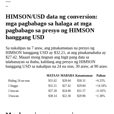
--
--
--
HIMSON/USD data ng conversion:
mga pagbabago sa halaga at mga
pagbabago sa presyo ng HIMSON
hanggang USD
Sa nakalipas na 7 araw, ang pinakamataas na presyo ng
HIMSON hanggang USD ay $32.21, at ang pinakamababa ay
$27.42. Maaari mong tingnan ang higit pang data sa
talahanayan sa ibaba, kabilang ang presyo ng HIMSON
hanggang USD sa nakalipas na 24 na oras, 30 araw, at 90 araw.
MATAAS
MABABA
Katamtaman
Palitan
Huling 24 na oras
$31.62
$29.64
$30.31
+6.23%
1 linggo
$32.21
$27.42
$29.84
+14.18%
1 buwan
$37.28
$24.60
$31.57
-11.92%
3 buwan
$38.14
$22.36
$29.96
+1.38%