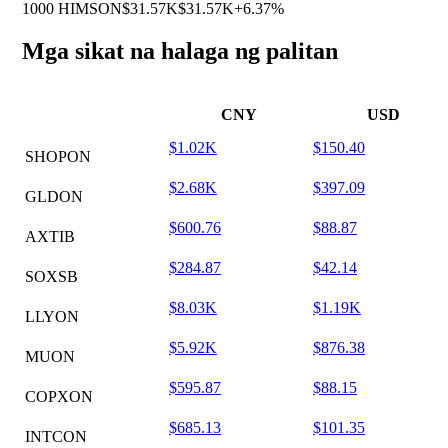
1000 HIMSON
$31.57K
$31.57K
+6.37%
Mga sikat na halaga ng palitan
CNY
USD
$1.02K
$150.40
SHOPON
$2.68K
$397.09
GLDON
$600.76
$88.87
AXTIB
$284.87
$42.14
SOXSB
$8.03K
$1.19K
LLYON
$5.92K
$876.38
MUON
$595.87
$88.15
COPXON
$685.13
$101.35
INTCON