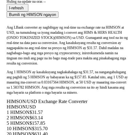
Huling na-update na oras --
I-refresh
Bumili ng HIMSON ngayon
Ang LBank converter ay nagbibigay ng real-time na exchange rate na HIMSON at
USD, na tumutulong sa iyong madaling i-convert ang HIMS & HERS HEALTH
(ONDO TOKENIZED STOCK)(HIMSON) sa USD. Gumagamit ang tool na ito ng
real-time na data para sa conversion. Ang kasalukuyang resulta ng conversion ay
nagpapakita na ang real-time na presyo ng HIMSON ay $31.57. Dahil madalas na
nagbabago-bago ang mga presyo ng cryptocurrency, inirerekumenda namin na
tingnan mo muli ang page na ito bago mag-trade para makita ang pinakabagong mga
resulta ng conversion.
Ang 1 HIMSON ay kasalukuyang nagkakahalaga ng $31.57, na nangangahulugang
ang pagbili ng 5 HIMSON ay babayaran ka ng $157.85. Katulad nito, ang 1 USD ay
maaaring ma-convert sa 0.03167564 HIMSON, at 50 USD ay maaaring ma-convert
sa 1.583782 HIMSON. Ang mga resulta ng conversion na ito ay hindi kasama ang
mga bayarin sa platform o mga bayarin sa minero.
HIMSON/USD Exchange Rate Converter
HIMSON
USD
1 HIMSON
$31.57
2 HIMSON
$63.14
5 HIMSON
$157.85
10 HIMSON
$315.70
20 HIMSON
$631.40