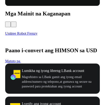
Mga Mainit na Kaganapan
Unitree Robot Frenzy
$50
Paano i-convert ang HIMSON sa USD
Matuto pa
Lumikha ng iyong libreng LBank account
Magrehistro sa LBank gamit ang iyong email
address/numero ng telepono,at gumawa ng secure na
password para protektahan ang iyong account
I-verify ang iyong account