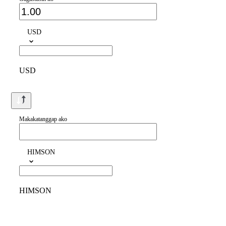
USD
USD
Makakatanggap ako
HIMSON
HIMSON