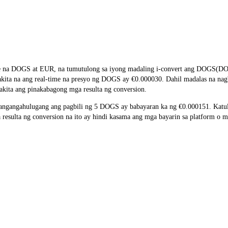
te na DOGS at EUR, na tumutulong sa iyong madaling i-convert ang DOGS(DOG
pakita na ang real-time na presyo ng DOGS ay €0.000030. Dahil madalas na na
akita ang pinakabagong mga resulta ng conversion.
ngangahulugang ang pagbili ng 5 DOGS ay babayaran ka ng €0.000151. Katul
ulta ng conversion na ito ay hindi kasama ang mga bayarin sa platform o m