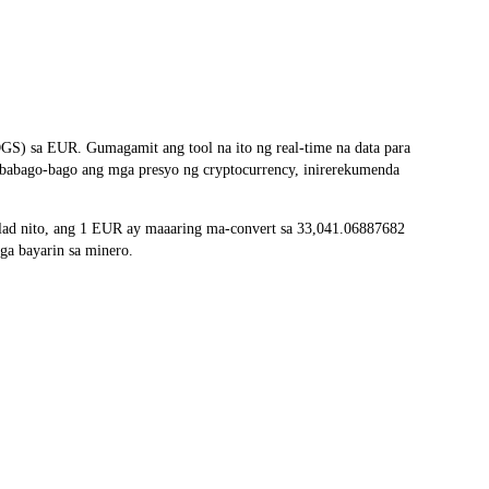
S) sa EUR. Gumagamit ang tool na ito ng real-time na data para
gbabago-bago ang mga presyo ng cryptocurrency, inirerekumenda
ad nito, ang 1 EUR ay maaaring ma-convert sa 33,041.06887682
ga bayarin sa minero.