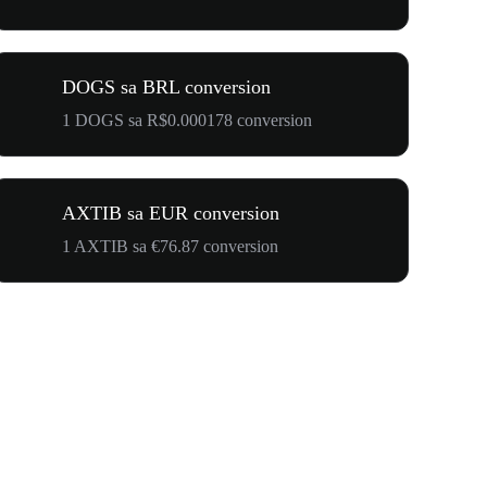
DOGS sa BRL conversion
1 DOGS sa R$0.000178 conversion
AXTIB sa EUR conversion
1 AXTIB sa €76.87 conversion
$500,000 T