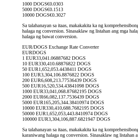
1000 DOGS
€0.0303
5000 DOGS
€0.1513
10000 DOGS
€0.3027
Sa talahanayan sa itaas, makakakita ka ng komprehensibo
halaga ng conversion. Sinasaklaw ng listahan ang mga 
halaga ng bawat conversion.
EUR/DOGS Exchange Rate Converter
EUR
DOGS
1 EUR
33,041.06887682 DOGS
10 EUR
330,410.68876822 DOGS
50 EUR
1,652,053.4438411 DOGS
100 EUR
3,304,106.8876822 DOGS
200 EUR
6,608,213.77536439 DOGS
500 EUR
16,520,534.43841098 DOGS
1000 EUR
33,041,068.87682195 DOGS
2000 EUR
66,082,137.7536439 DOGS
5000 EUR
165,205,344.38410974 DOGS
10000 EUR
330,410,688.7682195 DOGS
50000 EUR
1,652,053,443.8410974 DOGS
100000 EUR
3,304,106,887.6821947 DOGS
Sa talahanayan sa itaas, makakakita ka ng komprehensibo
karaniwang halaga ng conversion. Sinasaklaw ng listaha