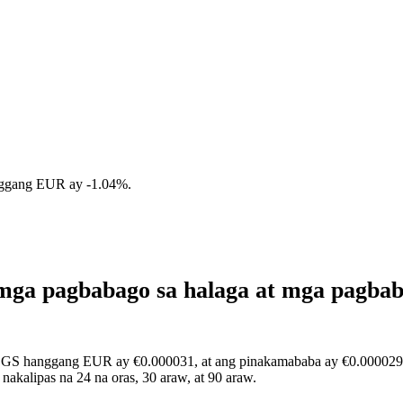
nggang EUR ay
-1.04%
.
ga pagbabago sa halaga at mga pagba
OGS hanggang EUR ay €0.000031, at ang pinakamababa ay €0.000029. 
kalipas na 24 na oras, 30 araw, at 90 araw.