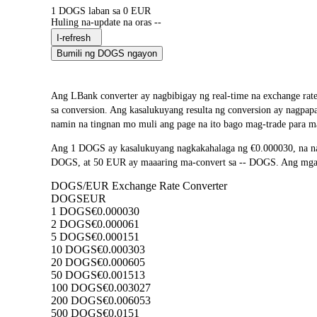
1 DOGS laban sa 0 EUR
Huling na-update na oras --
I-refresh
Bumili ng DOGS ngayon
Ang LBank converter ay nagbibigay ng real-time na exchange ra
sa conversion. Ang kasalukuyang resulta ng conversion ay nagpa
namin na tingnan mo muli ang page na ito bago mag-trade para m
Ang 1 DOGS ay kasalukuyang nagkakahalaga ng €0.000030, na na
DOGS, at 50 EUR ay maaaring ma-convert sa -- DOGS. Ang mga res
DOGS/EUR Exchange Rate Converter
DOGS
EUR
1 DOGS
€0.000030
2 DOGS
€0.000061
5 DOGS
€0.000151
10 DOGS
€0.000303
20 DOGS
€0.000605
50 DOGS
€0.001513
100 DOGS
€0.003027
200 DOGS
€0.006053
500 DOGS
€0.0151