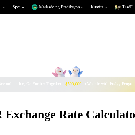
Spot
Merkado ng Prediksyon
Kumita
TradFi
eyond the Ice, Go Further Together ·
$500,000
to Waddle with Pudgy Pengui
Exchange Rate Calculato