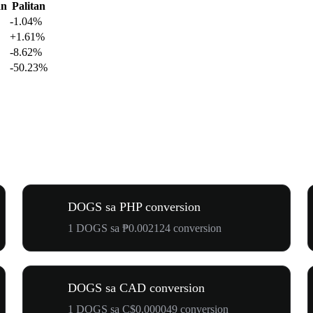
an
Palitan
-1.04%
+1.61%
-8.62%
-50.23%
DOGS sa PHP conversion
1 DOGS sa ₱0.002124 conversion
DOGS sa CAD conversion
1 DOGS sa C$0.000049 conversion