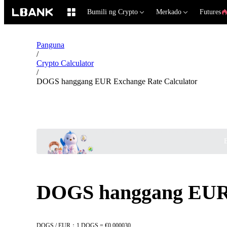
Bumili ng Crypto
Merkado
Futures
Panguna
/
Crypto Calculator
/
DOGS hanggang EUR Exchange Rate Calculator
B
DOGS hanggang EUR 
DOGS / EUR：1 DOGS = €0.000030