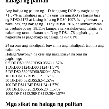
halaga ng palitan
Ang halaga ng palitan ng 1 D hanggang DOP ay nagbago ng
+1.57%
sa nakalipas na 24 na oras, na umaabot sa kasing taas
ng RD$0.1175 at kasing baba ng RD$0.1097. Isang buwan ang
nakalipas, ang halaga ng 1 D ay RD$0.1816, na kumakatawan
sa pagbabago ng
-38.11%
kumpara sa kasalukuyang halaga. Sa
nakaraang taon, nakaranas si D ng RD$-1.76 pagbabago, na
nagresulta sa pagbabago ng halaga na
-94.01%
.
24 na oras ang nakalipas
1 buwan na ang nakalipas
1 taon na ang
nakalipas
Halaga
Ngayon
24 na oras ang nakalipas
24 na oras na
pagbabago
0.5 D
RD$0.0562
RD$0.0562
+1.57%
1 D
RD$0.1124
RD$0.1124
+1.57%
5 D
RD$0.5620
RD$0.5620
+1.57%
10 D
RD$1.12
RD$1.12
+1.57%
50 D
RD$5.62
RD$5.62
+1.57%
100 D
RD$11.24
RD$11.24
+1.57%
500 D
RD$56.20
RD$56.20
+1.57%
1000 D
RD$112.39
RD$112.39
+1.57%
Mga sikat na halaga ng palitan