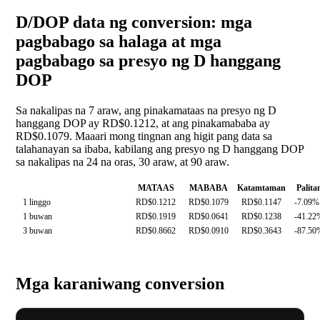
D/DOP data ng conversion: mga
pagbabago sa halaga at mga
pagbabago sa presyo ng D hanggang
DOP
Sa nakalipas na 7 araw, ang pinakamataas na presyo ng D
hanggang DOP ay RD$0.1212, at ang pinakamababa ay
RD$0.1079. Maaari mong tingnan ang higit pang data sa
talahanayan sa ibaba, kabilang ang presyo ng D hanggang DOP
sa nakalipas na 24 na oras, 30 araw, at 90 araw.
MATAAS
MABABA
Katamtaman
Palita
1 linggo
RD$0.1212
RD$0.1079
RD$0.1147
-7.09%
1 buwan
RD$0.1919
RD$0.0641
RD$0.1238
-41.22
3 buwan
RD$0.8662
RD$0.0910
RD$0.3643
-87.50
Mga karaniwang conversion