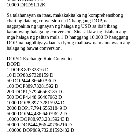
10000 D
RD$1.12K
Sa talahanayan sa itaas, makakakita ka ng komprehensibong
chart ng data ng conversion na D hanggang DOP, na
nagpapakita ng ugnayan ng halaga ng USD sa iba't ibang
karaniwang halaga ng conversion. Sinasaklaw ng listahan ang
mga halaga ng palitan mula 1 D hanggang 10,000 D hanggang
DOP, na nagbibigay-daan sa iyong malinaw na maunawaan ang
halaga ng bawat conversion.
DOP/D Exchange Rate Converter
DOP
D
1 DOP
8.89732816 D
10 DOP
88.97328159 D
50 DOP
444.86640796 D
100 DOP
889.73281592 D
200 DOP
1,779.46563185 D
500 DOP
4,448.66407962 D
1000 DOP
8,897.32815924 D
2000 DOP
17,794.65631849 D
5000 DOP
44,486.64079622 D
10000 DOP
88,973.28159243 D
50000 DOP
444,866.40796216 D
100000 DOP
889,732.81592432 D