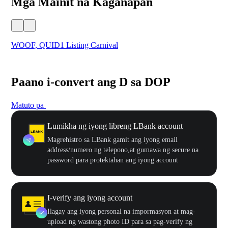
Mga Mainit na Kaganapan
WOOF, QUID1 Listing Carnival
You
Paano i-convert ang D sa DOP
Matuto pa
Lumikha ng iyong libreng LBank account
Magrehistro sa LBank gamit ang iyong email
address/numero ng telepono,at gumawa ng secure na
password para protektahan ang iyong account
I-verify ang iyong account
Ilagay ang iyong personal na impormasyon at mag-
upload ng wastong photo ID para sa pag-verify ng