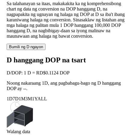
Sa talahanayan sa itaas, makakakita ka ng komprehensibong
chart ng data ng conversion na DOP hanggang D, na
nagpapakita ng ugnayan ng halaga ng DOP at D sa iba't ibang
karaniwang halaga ng conversion. Sinasaklaw ng listahan ang
mga halaga ng palitan mula 1 DOP hanggang 100,000 DOP
hanggang D, na nagbibigay-daan sa iyong malinaw na
maunawaan ang halaga ng bawat conversion.
Bumili ng D ngayon
D hanggang DOP na tsart
D
/
DOP
:
1 D = RD$0.1124 DOP
Noong nakaraang 1D, ang pagbabagu-bago ng D hanggang
DOP ay
--
.
1D
7D
1M
3M
1Y
ALL
Walang data