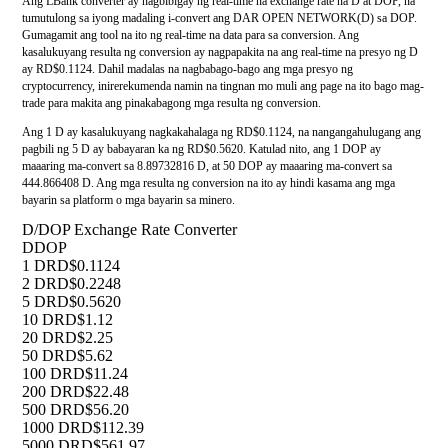
Ang LBank converter ay nagbibigay ng real-time na exchange rate na D at DOP, na
tumutulong sa iyong madaling i-convert ang DAR OPEN NETWORK(D) sa DOP.
Gumagamit ang tool na ito ng real-time na data para sa conversion. Ang
kasalukuyang resulta ng conversion ay nagpapakita na ang real-time na presyo ng D
ay RD$0.1124. Dahil madalas na nagbabago-bago ang mga presyo ng
cryptocurrency, inirerekumenda namin na tingnan mo muli ang page na ito bago mag-
trade para makita ang pinakabagong mga resulta ng conversion.
Ang 1 D ay kasalukuyang nagkakahalaga ng RD$0.1124, na nangangahulugang ang
pagbili ng 5 D ay babayaran ka ng RD$0.5620. Katulad nito, ang 1 DOP ay
maaaring ma-convert sa 8.89732816 D, at 50 DOP ay maaaring ma-convert sa
444.866408 D. Ang mga resulta ng conversion na ito ay hindi kasama ang mga
bayarin sa platform o mga bayarin sa minero.
D/DOP Exchange Rate Converter
D
DOP
1 D
RD$0.1124
2 D
RD$0.2248
5 D
RD$0.5620
10 D
RD$1.12
20 D
RD$2.25
50 D
RD$5.62
100 D
RD$11.24
200 D
RD$22.48
500 D
RD$56.20
1000 D
RD$112.39
5000 D
RD$561.97