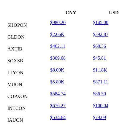
CNY
USD
$980.20
$145.00
SHOPON
$2.66K
$392.87
GLDON
$462.11
$68.36
AXTIB
$309.68
$45.81
SOXSB
$8.00K
$1.18K
LLYON
$5.89K
$871.11
MUON
$584.74
$86.50
COPXON
$676.27
$100.04
INTCON
$534.64
$79.09
IAUON