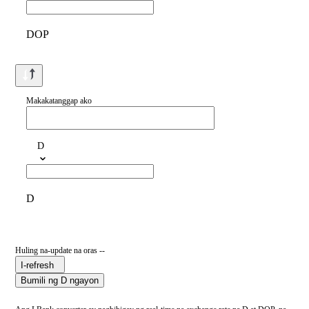
DOP
Makakatanggap ako
D
D
Huling na-update na oras --
I-refresh
Bumili ng D ngayon