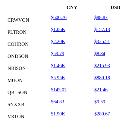
CNY
USD
$600.76
$88.87
CRWVON
$1.06K
$157.13
PLTRON
$2.20K
$325.51
COHRON
$59.79
$8.84
ONDSON
$1.46K
$215.93
NBISON
$5.95K
$880.18
MUON
$145.07
$21.46
QBTSON
$64.83
$9.59
SNXXB
$1.90K
$280.67
VRTON