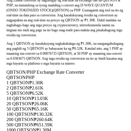
Ang LBank converter ay nagbibigay ng real-time na exchange rate na QBTSON at
PHP, na tumutulong sa iyong madaling i-convert ang D-WAVE QUANTUM
(ONDO TOKENIZED STOCK)(QBTSON) sa PHP. Gumagamit ang tool na ito ng
real-time na data para sa conversion. Ang kasalukuyang resulta ng conversion ay
nagpapakita na ang real-time na presyo ng QBTSON ay ₱1.30K. Dahil madalas na
nagbabago-bago ang mga presyo ng cryptocurrency, inirerekumenda namin na
tingnan mo muli ang page na ito bago mag-trade para makita ang pinakabagong mga
resulta ng conversion.
Ang 1 QBTSON ay kasalukuyang nagkakahalaga ng ₱1.30K, na nangangahulugang
ang pagbili ng 5 QBTSON ay babayaran ka ng ₱6.52K. Katulad nito, ang 1 PHP ay
maaaring ma-convert sa 0.00076735 QBTSON, at 50 PHP ay maaaring ma-convert
sa 0.0383675 QBTSON. Ang mga resulta ng conversion na ito ay hindi kasama ang
mga bayarin sa platform o mga bayarin sa minero.
QBTSON/PHP Exchange Rate Converter
QBTSON
PHP
1 QBTSON
₱1.30K
2 QBTSON
₱2.61K
5 QBTSON
₱6.52K
10 QBTSON
₱13.03K
20 QBTSON
₱26.06K
50 QBTSON
₱65.16K
100 QBTSON
₱130.32K
200 QBTSON
₱260.64K
500 QBTSON
₱651.59K
1000 QBTSON
₱1.30M