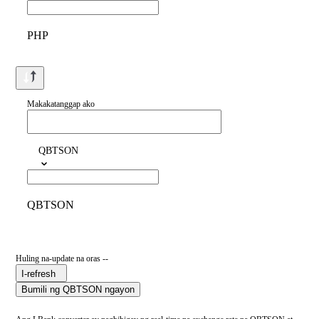
PHP
Makakatanggap ako
QBTSON
QBTSON
Huling na-update na oras --
I-refresh
Bumili ng QBTSON ngayon