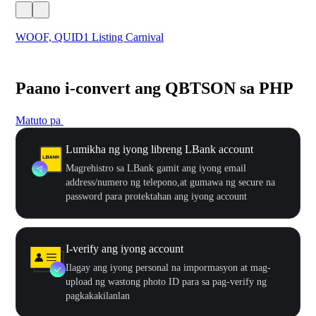
WOOF, QUID1 Listing Carnival
You
Paano i-convert ang QBTSON sa PHP
Matuto pa
Lumikha ng iyong libreng LBank account
Magrehistro sa LBank gamit ang iyong email
address/numero ng telepono,at gumawa ng secure na
password para protektahan ang iyong account
I-verify ang iyong account
Ilagay ang iyong personal na impormasyon at mag-
upload ng wastong photo ID para sa pag-verify ng
pagkakakilanlan