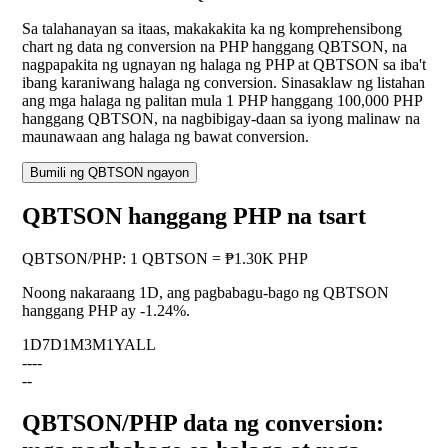
Sa talahanayan sa itaas, makakakita ka ng komprehensibong
chart ng data ng conversion na PHP hanggang QBTSON, na
nagpapakita ng ugnayan ng halaga ng PHP at QBTSON sa iba't
ibang karaniwang halaga ng conversion. Sinasaklaw ng listahan
ang mga halaga ng palitan mula 1 PHP hanggang 100,000 PHP
hanggang QBTSON, na nagbibigay-daan sa iyong malinaw na
maunawaan ang halaga ng bawat conversion.
Bumili ng QBTSON ngayon
QBTSON hanggang PHP na tsart
QBTSON
/
PHP
:
1 QBTSON = ₱1.30K PHP
Noong nakaraang 1D, ang pagbabagu-bago ng QBTSON
hanggang PHP ay
-1.24%
.
1D
7D
1M
3M
1Y
ALL
--
--
--
QBTSON/PHP data ng conversion: