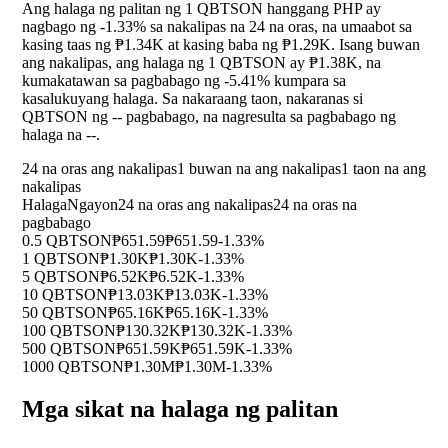
Ang halaga ng palitan ng 1 QBTSON hanggang PHP ay
nagbago ng
-1.33%
sa nakalipas na 24 na oras, na umaabot sa
kasing taas ng ₱1.34K at kasing baba ng ₱1.29K. Isang buwan
ang nakalipas, ang halaga ng 1 QBTSON ay ₱1.38K, na
kumakatawan sa pagbabago ng
-5.41%
kumpara sa
kasalukuyang halaga. Sa nakaraang taon, nakaranas si
QBTSON ng
--
pagbabago, na nagresulta sa pagbabago ng
halaga na
--
.
24 na oras ang nakalipas
1 buwan na ang nakalipas
1 taon na ang
nakalipas
Halaga
Ngayon
24 na oras ang nakalipas
24 na oras na
pagbabago
0.5 QBTSON
₱651.59
₱651.59
-1.33%
1 QBTSON
₱1.30K
₱1.30K
-1.33%
5 QBTSON
₱6.52K
₱6.52K
-1.33%
10 QBTSON
₱13.03K
₱13.03K
-1.33%
50 QBTSON
₱65.16K
₱65.16K
-1.33%
100 QBTSON
₱130.32K
₱130.32K
-1.33%
500 QBTSON
₱651.59K
₱651.59K
-1.33%
1000 QBTSON
₱1.30M
₱1.30M
-1.33%
Mga sikat na halaga ng palitan