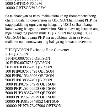
5000 QBTSON
₱6.52M
10000 QBTSON
₱13.03M
Sa talahanayan sa itaas, makakakita ka ng komprehensibong
chart ng data ng conversion na QBTSON hanggang PHP, na
nagpapakita ng ugnayan ng halaga ng USD sa iba't ibang
karaniwang halaga ng conversion. Sinasaklaw ng listahan ang
mga halaga ng palitan mula 1 QBTSON hanggang 10,000
QBTSON hanggang PHP, na nagbibigay-daan sa iyong
malinaw na maunawaan ang halaga ng bawat conversion.
PHP/QBTSON Exchange Rate Converter
PHP
QBTSON
1 PHP
0.00076735 QBTSON
10 PHP
0.0076735 QBTSON
50 PHP
0.03836749 QBTSON
100 PHP
0.07673498 QBTSON
200 PHP
0.15346996 QBTSON
500 PHP
0.3836749 QBTSON
1000 PHP
0.76734979 QBTSON
2000 PHP
1.53469958 QBTSON
5000 PHP
3.83674895 QBTSON
10000 PHP
7.6734979 QBTSON
50000 PHP
38.36748952 QBTSON
100000 PHP
76.73497904 QBTSON