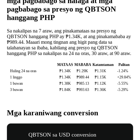
mga pagbabago sa halaga at mga
pagbabago sa presyo ng QBTSON
hanggang PHP
Sa nakalipas na 7 araw, ang pinakamataas na presyo ng
QBTSON hanggang PHP ay ₱1.34K, at ang pinakamababa ay
₱989.44. Maaari mong tingnan ang higit pang data sa
talahanayan sa ibaba, kabilang ang presyo ng QBTSON
hanggang PHP sa nakalipas na 24 na oras, 30 araw, at 90 araw.
MATAAS
MABABA
Katamtaman
Palitan
Huling 24 na oras
₱1.34K
₱1.29K
₱1.31K
-1.24%
1 linggo
₱1.34K
₱989.44
₱1.15K
+29.84%
1 buwan
₱1.38K
₱985.13
₱1.12K
-5.55%
3 buwan
₱1.84K
₱993.63
₱1.36K
-5.29%
Mga karaniwang conversion
QBTSON sa USD conversion