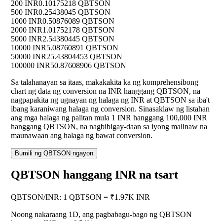
200 INR
0.10175218 QBTSON
500 INR
0.25438045 QBTSON
1000 INR
0.50876089 QBTSON
2000 INR
1.01752178 QBTSON
5000 INR
2.54380445 QBTSON
10000 INR
5.08760891 QBTSON
50000 INR
25.43804453 QBTSON
100000 INR
50.87608906 QBTSON
Sa talahanayan sa itaas, makakakita ka ng komprehensibong
chart ng data ng conversion na INR hanggang QBTSON, na
nagpapakita ng ugnayan ng halaga ng INR at QBTSON sa iba't
ibang karaniwang halaga ng conversion. Sinasaklaw ng listahan
ang mga halaga ng palitan mula 1 INR hanggang 100,000 INR
hanggang QBTSON, na nagbibigay-daan sa iyong malinaw na
maunawaan ang halaga ng bawat conversion.
Bumili ng QBTSON ngayon
QBTSON hanggang INR na tsart
QBTSON
/
INR
:
1 QBTSON = ₹1.97K INR
Noong nakaraang 1D, ang pagbabagu-bago ng QBTSON