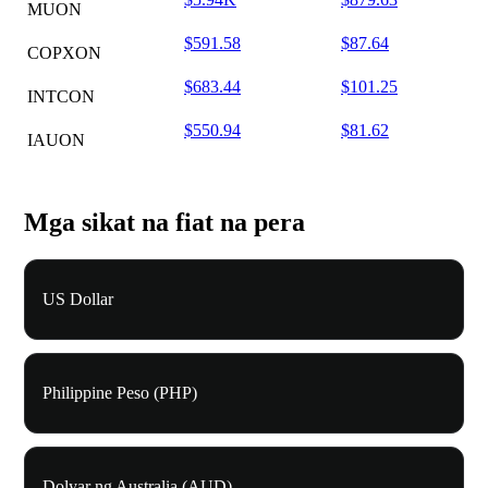
MUON
$591.58
$87.64
COPXON
$683.44
$101.25
INTCON
$550.94
$81.62
IAUON
Mga sikat na fiat na pera
US Dollar
Philippine Peso (PHP)
Dolyar ng Australia (AUD)