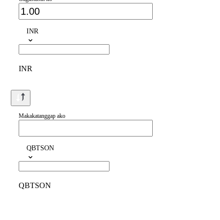
INR
INR
Makakatanggap ako
QBTSON
QBTSON