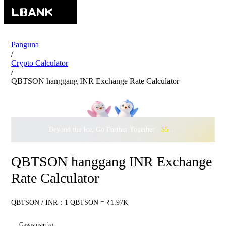
Panguna
/
Crypto Calculator
/
QBTSON hanggang INR Exchange Rate Calculator
Beyond the Ice, Go Further Together ·
$500,000
to Waddle w
QBTSON hanggang INR Exchange
Rate Calculator
QBTSON / INR：1 QBTSON = ₹1.97K
Gagastusin ko