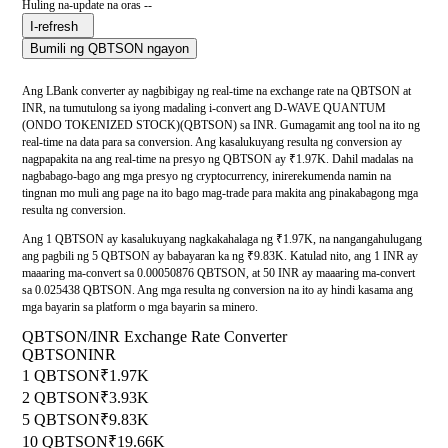
Huling na-update na oras --
I-refresh
Bumili ng QBTSON ngayon
Ang LBank converter ay nagbibigay ng real-time na exchange rate na QBTSON at
INR, na tumutulong sa iyong madaling i-convert ang D-WAVE QUANTUM
(ONDO TOKENIZED STOCK)(QBTSON) sa INR. Gumagamit ang tool na ito ng
real-time na data para sa conversion. Ang kasalukuyang resulta ng conversion ay
nagpapakita na ang real-time na presyo ng QBTSON ay ₹1.97K. Dahil madalas na
nagbabago-bago ang mga presyo ng cryptocurrency, inirerekumenda namin na
tingnan mo muli ang page na ito bago mag-trade para makita ang pinakabagong mga
resulta ng conversion.
Ang 1 QBTSON ay kasalukuyang nagkakahalaga ng ₹1.97K, na nangangahulugang
ang pagbili ng 5 QBTSON ay babayaran ka ng ₹9.83K. Katulad nito, ang 1 INR ay
maaaring ma-convert sa 0.00050876 QBTSON, at 50 INR ay maaaring ma-convert
sa 0.025438 QBTSON. Ang mga resulta ng conversion na ito ay hindi kasama ang
mga bayarin sa platform o mga bayarin sa minero.
QBTSON/INR Exchange Rate Converter
QBTSON
INR
1 QBTSON
₹1.97K
2 QBTSON
₹3.93K
5 QBTSON
₹9.83K
10 QBTSON
₹19.66K