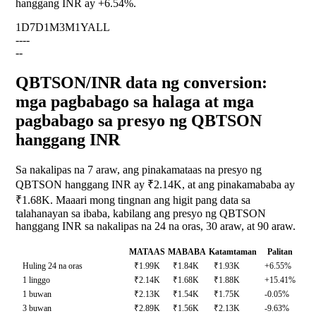
hanggang INR ay
+6.54%
.
1D
7D
1M
3M
1Y
ALL
--
--
--
QBTSON/INR data ng conversion:
mga pagbabago sa halaga at mga
pagbabago sa presyo ng QBTSON
hanggang INR
Sa nakalipas na 7 araw, ang pinakamataas na presyo ng
QBTSON hanggang INR ay ₹2.14K, at ang pinakamababa ay
₹1.68K. Maaari mong tingnan ang higit pang data sa
talahanayan sa ibaba, kabilang ang presyo ng QBTSON
hanggang INR sa nakalipas na 24 na oras, 30 araw, at 90 araw.
MATAAS
MABABA
Katamtaman
Palitan
Huling 24 na oras
₹1.99K
₹1.84K
₹1.93K
+6.55%
1 linggo
₹2.14K
₹1.68K
₹1.88K
+15.41%
1 buwan
₹2.13K
₹1.54K
₹1.75K
-0.05%
3 buwan
₹2.89K
₹1.56K
₹2.13K
-9.63%