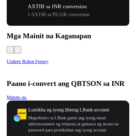
AXTIB sa INR conversion
1 AXTIB sa ₹8.52K conversion
Mga Mainit na Kaganapan
Unitree Robot Frenzy
$50
Paano i-convert ang QBTSON sa INR
Matuto pa
Lumikha ng iyong libreng LBank account
Magrehistro sa LBank gamit ang iyong email
address/numero ng telepono,at gumawa ng secure na
password para protektahan ang iyong account