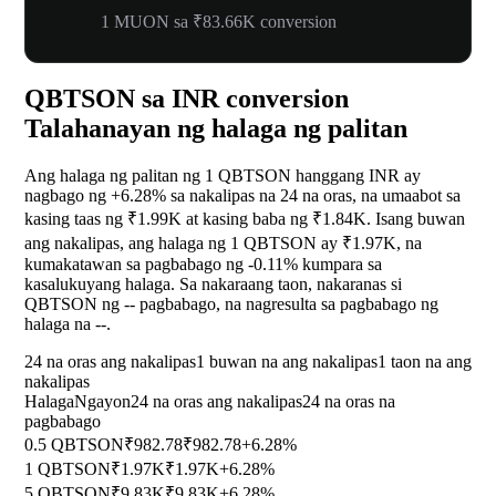
1 MUON sa ₹83.66K conversion
QBTSON sa INR conversion
Talahanayan ng halaga ng palitan
Ang halaga ng palitan ng 1 QBTSON hanggang INR ay
nagbago ng
+6.28%
sa nakalipas na 24 na oras, na umaabot sa
kasing taas ng ₹1.99K at kasing baba ng ₹1.84K. Isang buwan
ang nakalipas, ang halaga ng 1 QBTSON ay ₹1.97K, na
kumakatawan sa pagbabago ng
-0.11%
kumpara sa
kasalukuyang halaga. Sa nakaraang taon, nakaranas si
QBTSON ng
--
pagbabago, na nagresulta sa pagbabago ng
halaga na
--
.
24 na oras ang nakalipas
1 buwan na ang nakalipas
1 taon na ang
nakalipas
Halaga
Ngayon
24 na oras ang nakalipas
24 na oras na
pagbabago
0.5 QBTSON
₹982.78
₹982.78
+6.28%
1 QBTSON
₹1.97K
₹1.97K
+6.28%
5 QBTSON
₹9.83K
₹9.83K
+6.28%