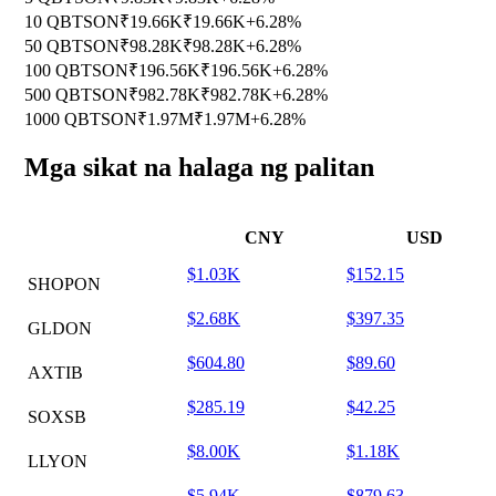
10 QBTSON
₹19.66K
₹19.66K
+6.28%
50 QBTSON
₹98.28K
₹98.28K
+6.28%
100 QBTSON
₹196.56K
₹196.56K
+6.28%
500 QBTSON
₹982.78K
₹982.78K
+6.28%
1000 QBTSON
₹1.97M
₹1.97M
+6.28%
Mga sikat na halaga ng palitan
CNY
USD
$1.03K
$152.15
SHOPON
$2.68K
$397.35
GLDON
$604.80
$89.60
AXTIB
$285.19
$42.25
SOXSB
$8.00K
$1.18K
LLYON
$5.94K
$879.63