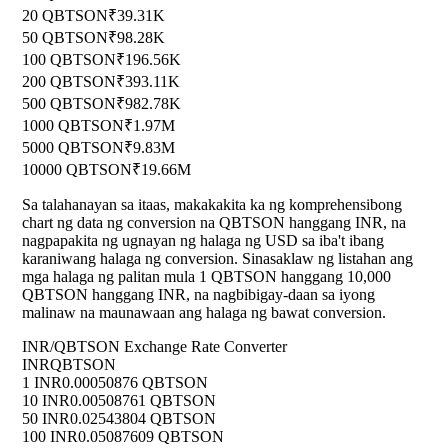
20 QBTSON
₹39.31K
50 QBTSON
₹98.28K
100 QBTSON
₹196.56K
200 QBTSON
₹393.11K
500 QBTSON
₹982.78K
1000 QBTSON
₹1.97M
5000 QBTSON
₹9.83M
10000 QBTSON
₹19.66M
Sa talahanayan sa itaas, makakakita ka ng komprehensibong
chart ng data ng conversion na QBTSON hanggang INR, na
nagpapakita ng ugnayan ng halaga ng USD sa iba't ibang
karaniwang halaga ng conversion. Sinasaklaw ng listahan ang
mga halaga ng palitan mula 1 QBTSON hanggang 10,000
QBTSON hanggang INR, na nagbibigay-daan sa iyong
malinaw na maunawaan ang halaga ng bawat conversion.
INR/QBTSON Exchange Rate Converter
INR
QBTSON
1 INR
0.00050876 QBTSON
10 INR
0.00508761 QBTSON
50 INR
0.02543804 QBTSON
100 INR
0.05087609 QBTSON