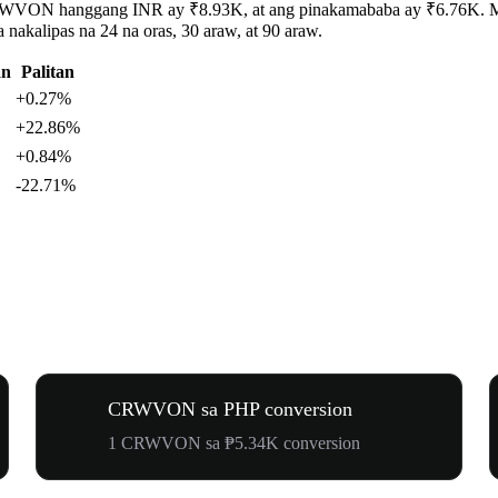
CRWVON hanggang INR ay ₹8.93K, at ang pinakamababa ay ₹6.76K. Maa
kalipas na 24 na oras, 30 araw, at 90 araw.
an
Palitan
+0.27%
+22.86%
+0.84%
-22.71%
CRWVON sa PHP conversion
1 CRWVON sa ₱5.34K conversion