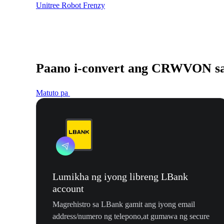
Unitree Robot Frenzy
Paano i-convert ang CRWVON s
Matuto pa
Lumikha ng iyong libreng LBank
account
Magrehistro sa LBank gamit ang iyong email
address/numero ng telepono,at gumawa ng secure