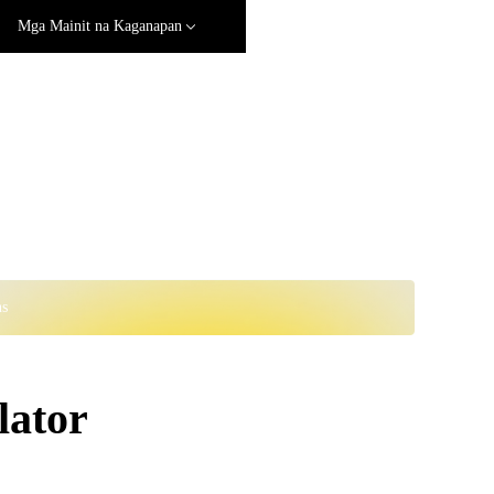
Mga Mainit na Kaganapan
ns
ator