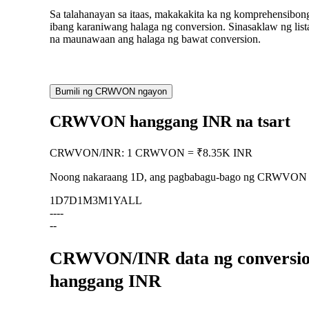
Sa talahanayan sa itaas, makakakita ka ng komprehensib
ibang karaniwang halaga ng conversion. Sinasaklaw ng l
na maunawaan ang halaga ng bawat conversion.
Bumili ng CRWVON ngayon
CRWVON hanggang INR na tsart
CRWVON
/
INR
:
1 CRWVON = ₹8.35K INR
Noong nakaraang 1D, ang pagbabagu-bago ng CRWVON
1D
7D
1M
3M
1Y
ALL
--
--
--
CRWVON/INR data ng conversion
hanggang INR