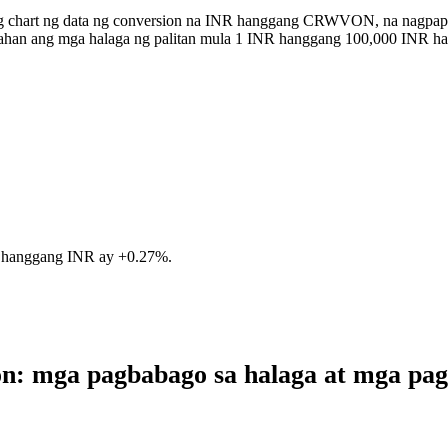
ong chart ng data ng conversion na INR hanggang CRWVON, na nagpa
istahan ang mga halaga ng palitan mula 1 INR hanggang 100,000 IN
 hanggang INR ay
+0.27%
.
: mga pagbabago sa halaga at mga p