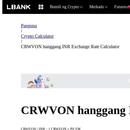
Bumili ng Crypto
Merkado
Futures
Panguna
/
Crypto Calculator
/
CRWVON hanggang INR Exchange Rate Calculator
B
CRWVON hanggang IN
CRWVON / INR：1 CRWVON = ₹8.35K