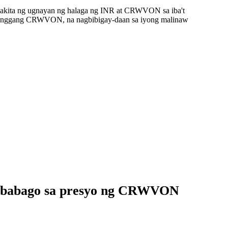
pakita ng ugnayan ng halaga ng INR at CRWVON sa iba't
R hanggang CRWVON, na nagbibigay-daan sa iyong malinaw
agbabago sa presyo ng CRWVON