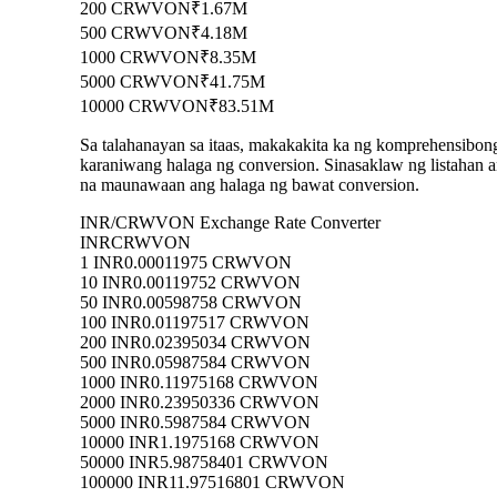
200 CRWVON
₹1.67M
500 CRWVON
₹4.18M
1000 CRWVON
₹8.35M
5000 CRWVON
₹41.75M
10000 CRWVON
₹83.51M
Sa talahanayan sa itaas, makakakita ka ng komprehensibo
karaniwang halaga ng conversion. Sinasaklaw ng listah
na maunawaan ang halaga ng bawat conversion.
INR/CRWVON Exchange Rate Converter
INR
CRWVON
1 INR
0.00011975 CRWVON
10 INR
0.00119752 CRWVON
50 INR
0.00598758 CRWVON
100 INR
0.01197517 CRWVON
200 INR
0.02395034 CRWVON
500 INR
0.05987584 CRWVON
1000 INR
0.11975168 CRWVON
2000 INR
0.23950336 CRWVON
5000 INR
0.5987584 CRWVON
10000 INR
1.1975168 CRWVON
50000 INR
5.98758401 CRWVON
100000 INR
11.97516801 CRWVON