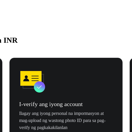
a INR
I-verify ang iyong account
Ilagay ang iyong personal na impormasyon at
mag-upload ng wastong photo ID para sa pag-
verify ng pagkakakilanlan