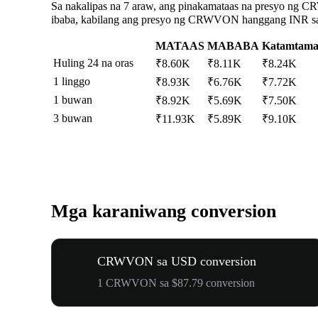
Sa nakalipas na 7 araw, ang pinakamataas na presyo ng 
ibaba, kabilang ang presyo ng CRWVON hanggang INR sa na
MATAAS
MABABA
Katamtam
Huling 24 na oras
₹8.60K
₹8.11K
₹8.24K
1 linggo
₹8.93K
₹6.76K
₹7.72K
1 buwan
₹8.92K
₹5.69K
₹7.50K
3 buwan
₹11.93K
₹5.89K
₹9.10K
Mga karaniwang conversion
CRWVON sa USD conversion
1 CRWVON sa $87.79 conversion