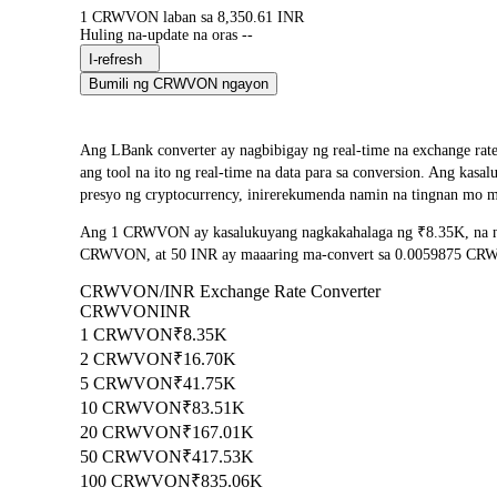
1 CRWVON laban sa 8,350.61 INR
Huling na-update na oras --
I-refresh
Bumili ng CRWVON ngayon
Ang LBank converter ay nagbibigay ng real-time na exchan
ang tool na ito ng real-time na data para sa conversion. Ang k
presyo ng cryptocurrency, inirerekumenda namin na tingnan mo mu
Ang 1 CRWVON ay kasalukuyang nagkakahalaga ng ₹8.35K, na na
CRWVON, at 50 INR ay maaaring ma-convert sa 0.0059875 CRWVON
CRWVON/INR Exchange Rate Converter
CRWVON
INR
1 CRWVON
₹8.35K
2 CRWVON
₹16.70K
5 CRWVON
₹41.75K
10 CRWVON
₹83.51K
20 CRWVON
₹167.01K
50 CRWVON
₹417.53K
100 CRWVON
₹835.06K