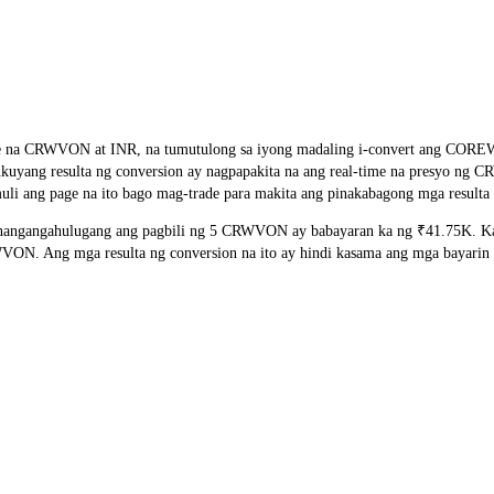
ge rate na CRWVON at INR, na tumutulong sa iyong madaling i-convert 
asalukuyang resulta ng conversion ay nagpapakita na ang real-time na presyo
li ang page na ito bago mag-trade para makita ang pinakabagong mga resulta 
ngangahulugang ang pagbili ng 5 CRWVON ay babayaran ka ng ₹41.75K. Katu
. Ang mga resulta ng conversion na ito ay hindi kasama ang mga bayarin s