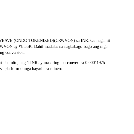
ang COREWEAVE (ONDO TOKENIZED)(CRWVON) sa INR. Gumagamit
 ng CRWVON ay ₹8.35K. Dahil madalas na nagbabago-bago ang mga
ng conversion.
lad nito, ang 1 INR ay maaaring ma-convert sa 0.00011975
a platform o mga bayarin sa minero.