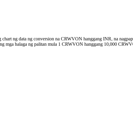
ng chart ng data ng conversion na CRWVON hanggang INR, na nagpapa
an ang mga halaga ng palitan mula 1 CRWVON hanggang 10,000 CRWV