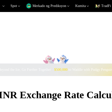
Spot
Merkado ng Prediksyon
Kumita
TradFi
eyond the Ice, Go Further Together ·
$500,000
to Waddle with Pudgy Pengui
R Exchange Rate Calcul