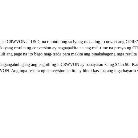
ge rate na CRWVON at USD, na tumutulong sa iyong madaling i-convert
salukuyang resulta ng conversion ay nagpapakita na ang real-time na presyo 
li ang page na ito bago mag-trade para makita ang pinakabagong mga resulta 
ngangahulugang ang pagbili ng 5 CRWVON ay babayaran ka ng $455.90. Katu
 Ang mga resulta ng conversion na ito ay hindi kasama ang mga bayarin sa