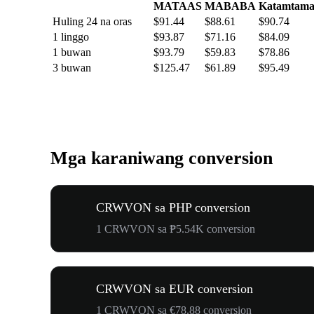
MATAAS
MABABA
Katamtam
Huling 24 na oras
$91.44
$88.61
$90.74
1 linggo
$93.87
$71.16
$84.09
1 buwan
$93.79
$59.83
$78.86
3 buwan
$125.47
$61.89
$95.49
Mga karaniwang conversion
CRWVON sa PHP conversion
1 CRWVON sa ₱5.54K conversion
CRWVON sa EUR conversion
1 CRWVON sa €78.88 conversion