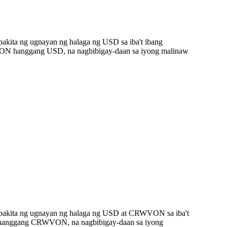
kita ng ugnayan ng halaga ng USD sa iba't ibang
VON hanggang USD, na nagbibigay-daan sa iyong malinaw
apakita ng ugnayan ng halaga ng USD at CRWVON sa iba't
SD hanggang CRWVON, na nagbibigay-daan sa iyong