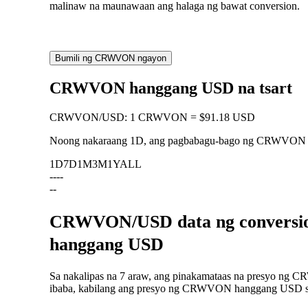
malinaw na maunawaan ang halaga ng bawat conversion.
Bumili ng CRWVON ngayon
CRWVON hanggang USD na tsart
CRWVON
/
USD
:
1 CRWVON = $91.18 USD
Noong nakaraang 1D, ang pagbabagu-bago ng CRWVON
1D
7D
1M
3M
1Y
ALL
--
--
--
CRWVON/USD data ng conversio
hanggang USD
Sa nakalipas na 7 araw, ang pinakamataas na presyo ng 
ibaba, kabilang ang presyo ng CRWVON hanggang USD sa n