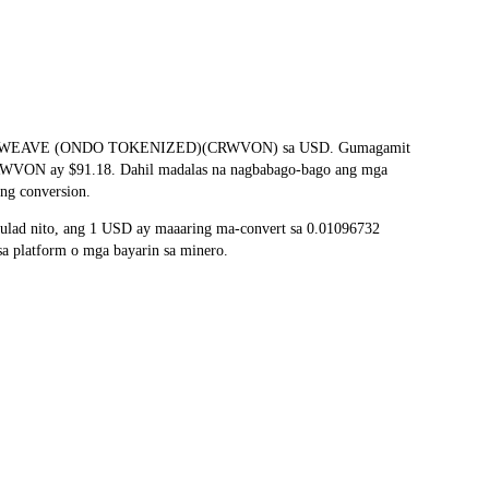
 ang COREWEAVE (ONDO TOKENIZED)(CRWVON) sa USD. Gumagamit
ng CRWVON ay $91.18. Dahil madalas na nagbabago-bago ang mga
ng conversion.
lad nito, ang 1 USD ay maaaring ma-convert sa 0.01096732
 platform o mga bayarin sa minero.