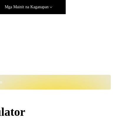
Mga Mainit na Kaganapan
ns
lator