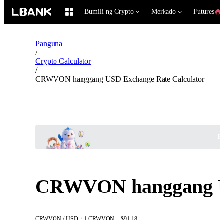
Bumili ng Crypto
Merkado
Futures
Panguna
/
Crypto Calculator
/
CRWVON hanggang USD Exchange Rate Calculator
B
CRWVON hanggang US
CRWVON / USD：1 CRWVON = $91.18