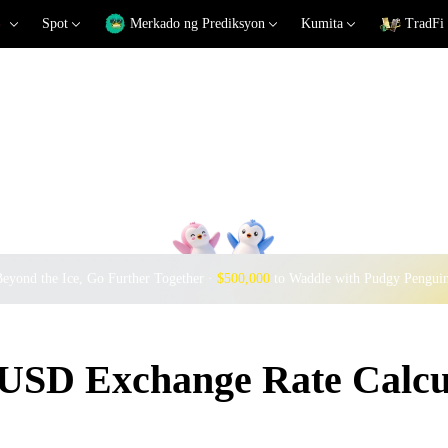
Spot
Merkado ng Prediksyon
Kumita
TradFi
eyond the Ice, Go Further Together ·
$500,000
to Waddle with Pudgy Pengui
D Exchange Rate Calcu