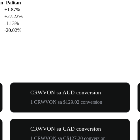
an
Palitan
+1.87%
+27.22%
-1.13%
-20.02%
CRWVON sa AUD conversion
1 CRWVON sa $129.02 conversion
CRWVON sa CAD conversion
1 CRWVON sa C$127.20 conversion