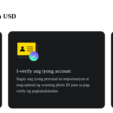
a USD
I-verify ang iyong account
Ilagay ang iyong personal na impormasyon at
mag-upload ng wastong photo ID para sa pag-
verify ng pagkakakilanlan