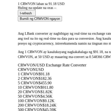
1 CRWVON laban sa 91.18 USD
Huling na-update na oras --
I-refresh
Bumili ng CRWVON ngayon
Ang LBank converter ay nagbibigay ng real-time na exchan
ang tool na ito ng real-time na data para sa conversion. Ang ka
presyo ng cryptocurrency, inirerekumenda namin na tingnan mo mu
Ang 1 CRWVON ay kasalukuyang nagkakahalaga ng $91.18, na na
CRWVON, at 50 USD ay maaaring ma-convert sa 0.548366 CRWVON.
CRWVON/USD Exchange Rate Converter
CRWVON
USD
1 CRWVON
$91.18
2 CRWVON
$182.36
5 CRWVON
$455.90
10 CRWVON
$911.80
20 CRWVON
$1.82K
50 CRWVON
$4.56K
100 CRWVON
$9.12K
200 CRWVON
$18.24K
500 CRWVON
$45.59K