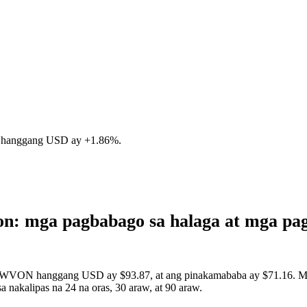
 hanggang USD ay
+1.86%
.
n: mga pagbabago sa halaga at mga p
CRWVON hanggang USD ay $93.87, at ang pinakamababa ay $71.16. Maaa
akalipas na 24 na oras, 30 araw, at 90 araw.