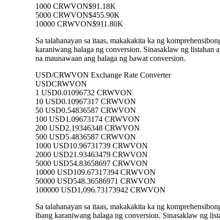
1000 CRWVON
$91.18K
5000 CRWVON
$455.90K
10000 CRWVON
$911.80K
Sa talahanayan sa itaas, makakakita ka ng komprehensib
karaniwang halaga ng conversion. Sinasaklaw ng lista
na maunawaan ang halaga ng bawat conversion.
USD/CRWVON Exchange Rate Converter
USD
CRWVON
1 USD
0.01096732 CRWVON
10 USD
0.10967317 CRWVON
50 USD
0.54836587 CRWVON
100 USD
1.09673174 CRWVON
200 USD
2.19346348 CRWVON
500 USD
5.4836587 CRWVON
1000 USD
10.96731739 CRWVON
2000 USD
21.93463479 CRWVON
5000 USD
54.83658697 CRWVON
10000 USD
109.67317394 CRWVON
50000 USD
548.36586971 CRWVON
100000 USD
1,096.73173942 CRWVON
Sa talahanayan sa itaas, makakakita ka ng komprehensi
ibang karaniwang halaga ng conversion. Sinasaklaw ng 