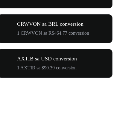
CRWVON sa BRL conversion
1 CRWVON sa R$464.77 conversion
AXTIB sa USD conversion
1 AXTIB sa $90.39 conversion
$500,000 T