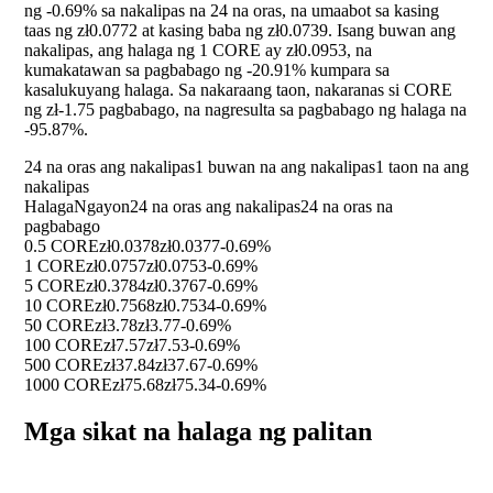
ng
-0.69%
sa nakalipas na 24 na oras, na umaabot sa kasing
taas ng zł0.0772 at kasing baba ng zł0.0739. Isang buwan ang
nakalipas, ang halaga ng 1 CORE ay zł0.0953, na
kumakatawan sa pagbabago ng
-20.91%
kumpara sa
kasalukuyang halaga. Sa nakaraang taon, nakaranas si CORE
ng zł-1.75 pagbabago, na nagresulta sa pagbabago ng halaga na
-95.87%
.
24 na oras ang nakalipas
1 buwan na ang nakalipas
1 taon na ang
nakalipas
Halaga
Ngayon
24 na oras ang nakalipas
24 na oras na
pagbabago
0.5 CORE
zł0.0378
zł0.0377
-0.69%
1 CORE
zł0.0757
zł0.0753
-0.69%
5 CORE
zł0.3784
zł0.3767
-0.69%
10 CORE
zł0.7568
zł0.7534
-0.69%
50 CORE
zł3.78
zł3.77
-0.69%
100 CORE
zł7.57
zł7.53
-0.69%
500 CORE
zł37.84
zł37.67
-0.69%
1000 CORE
zł75.68
zł75.34
-0.69%
Mga sikat na halaga ng palitan