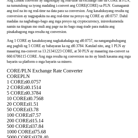
Ang LBank converter ay nagbibigay ng real-time na exchange rate na CORE at PLN,
na tumutulong sa iyong madaling i-convert ang CORE(CORE) sa PLN. Gumagamit
ang tool na ito ng real-time na data para sa conversion. Ang kasalukuyang resulta ng
conversion ay nagpapakita na ang real-time na presyo ng CORE ay zł0.0757. Dahil
madalas na nagbabago-bago ang mga presyo ng cryptocurrency, inirerekumenda
namin na tingnan mo muli ang page na ito bago mag-trade para makita ang
pinakabagong mga resulta ng conversion.
Ang 1 CORE ay kasalukuyang nagkakahalaga ng zł0.0757, na nangangahulugang
ang pagbili ng 5 CORE ay babayaran ka ng zł0.3784. Katulad nito, ang 1 PLN ay
maaaring ma-convert sa 13.21341223 CORE, at 50 PLN ay maaaring ma-convert sa
660.6706115 CORE. Ang mga resulta ng conversion na ito ay hindi kasama ang mga
bayarin sa platform o mga bayarin sa minero.
CORE/PLN Exchange Rate Converter
CORE
PLN
1 CORE
zł0.0757
2 CORE
zł0.1514
5 CORE
zł0.3784
10 CORE
zł0.7568
20 CORE
zł1.51
50 CORE
zł3.78
100 CORE
zł7.57
200 CORE
zł15.14
500 CORE
zł37.84
1000 CORE
zł75.68
5000 CORE
zł378.40