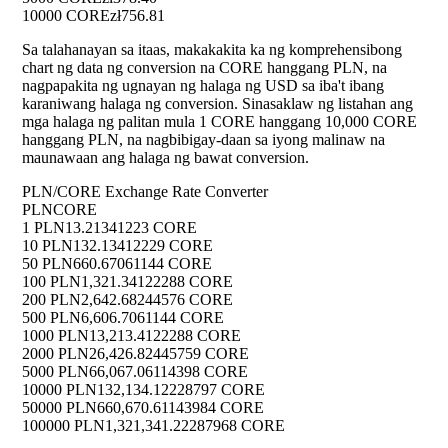
10000 CORE
zł756.81
Sa talahanayan sa itaas, makakakita ka ng komprehensibong
chart ng data ng conversion na CORE hanggang PLN, na
nagpapakita ng ugnayan ng halaga ng USD sa iba't ibang
karaniwang halaga ng conversion. Sinasaklaw ng listahan ang
mga halaga ng palitan mula 1 CORE hanggang 10,000 CORE
hanggang PLN, na nagbibigay-daan sa iyong malinaw na
maunawaan ang halaga ng bawat conversion.
PLN/CORE Exchange Rate Converter
PLN
CORE
1 PLN
13.21341223 CORE
10 PLN
132.13412229 CORE
50 PLN
660.67061144 CORE
100 PLN
1,321.34122288 CORE
200 PLN
2,642.68244576 CORE
500 PLN
6,606.7061144 CORE
1000 PLN
13,213.4122288 CORE
2000 PLN
26,426.82445759 CORE
5000 PLN
66,067.06114398 CORE
10000 PLN
132,134.12228797 CORE
50000 PLN
660,670.61143984 CORE
100000 PLN
1,321,341.22287968 CORE