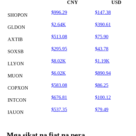
CNY
USD
$996.29
$147.38
SHOPON
$2.64K
$390.61
GLDON
$513.08
$75.90
AXTIB
$295.95
$43.78
SOXSB
$8.02K
$1.19K
LLYON
$6.02K
$890.94
MUON
$583.08
$86.25
COPXON
$676.81
$100.12
INTCON
$537.35
$79.49
IAUON
Mga sikat na fiat na pera