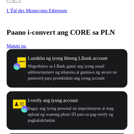
L’Été des Memecoins Ethereum
WO
Paano i-convert ang CORE sa PLN
Matuto pa
Lumikha ng iyong libreng LBank account
Magrehistro sa LBank gamit ang iyong email
address/numero ng telepono,at gumawa ng secure na
password para protektahan ang iyong account
I-verify ang iyong account
Ilagay ang iyong personal na impormasyon at mag-
upload ng wastong photo ID para sa pag-verify ng
pagkakakilanlan