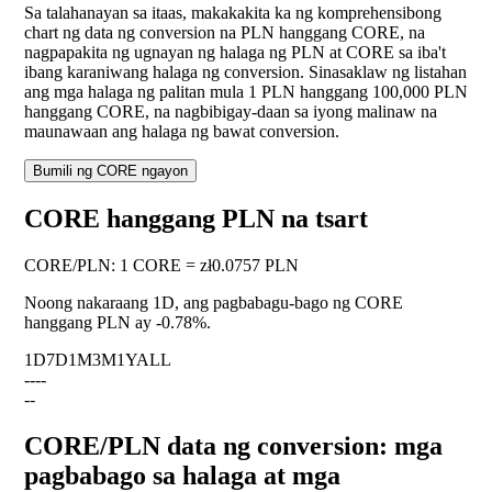
Sa talahanayan sa itaas, makakakita ka ng komprehensibong
chart ng data ng conversion na PLN hanggang CORE, na
nagpapakita ng ugnayan ng halaga ng PLN at CORE sa iba't
ibang karaniwang halaga ng conversion. Sinasaklaw ng listahan
ang mga halaga ng palitan mula 1 PLN hanggang 100,000 PLN
hanggang CORE, na nagbibigay-daan sa iyong malinaw na
maunawaan ang halaga ng bawat conversion.
Bumili ng CORE ngayon
CORE hanggang PLN na tsart
CORE
/
PLN
:
1 CORE = zł0.0757 PLN
Noong nakaraang 1D, ang pagbabagu-bago ng CORE
hanggang PLN ay
-0.78%
.
1D
7D
1M
3M
1Y
ALL
--
--
--
CORE/PLN data ng conversion: mga
pagbabago sa halaga at mga