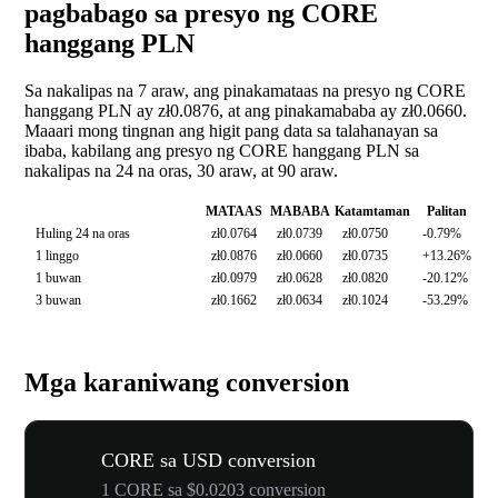
pagbabago sa presyo ng CORE
hanggang PLN
Sa nakalipas na 7 araw, ang pinakamataas na presyo ng CORE
hanggang PLN ay zł0.0876, at ang pinakamababa ay zł0.0660.
Maaari mong tingnan ang higit pang data sa talahanayan sa
ibaba, kabilang ang presyo ng CORE hanggang PLN sa
nakalipas na 24 na oras, 30 araw, at 90 araw.
MATAAS
MABABA
Katamtaman
Palitan
Huling 24 na oras
zł0.0764
zł0.0739
zł0.0750
-0.79%
1 linggo
zł0.0876
zł0.0660
zł0.0735
+13.26%
1 buwan
zł0.0979
zł0.0628
zł0.0820
-20.12%
3 buwan
zł0.1662
zł0.0634
zł0.1024
-53.29%
Mga karaniwang conversion
CORE sa USD conversion
1 CORE sa $0.0203 conversion