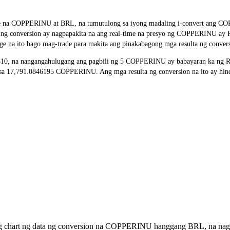
rate na COPPERINU at BRL, na tumutulong sa iyong madaling i-convert ang
lta ng conversion ay nagpapakita na ang real-time na presyo ng COPPERINU a
ge na ito bago mag-trade para makita ang pinakabagong mga resulta ng conver
, na nangangahulugang ang pagbili ng 5 COPPERINU ay babayaran ka ng R$0
17,791.0846195 COPPERINU. Ang mga resulta ng conversion na ito ay hindi 
ong chart ng data ng conversion na COPPERINU hanggang BRL, na nagp