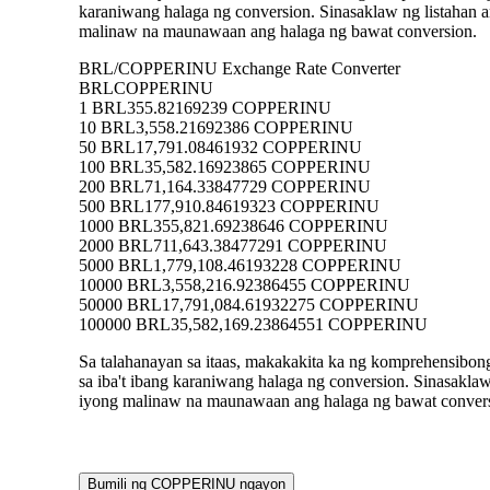
karaniwang halaga ng conversion. Sinasaklaw ng listah
malinaw na maunawaan ang halaga ng bawat conversion.
BRL/COPPERINU Exchange Rate Converter
BRL
COPPERINU
1 BRL
355.82169239 COPPERINU
10 BRL
3,558.21692386 COPPERINU
50 BRL
17,791.08461932 COPPERINU
100 BRL
35,582.16923865 COPPERINU
200 BRL
71,164.33847729 COPPERINU
500 BRL
177,910.84619323 COPPERINU
1000 BRL
355,821.69238646 COPPERINU
2000 BRL
711,643.38477291 COPPERINU
5000 BRL
1,779,108.46193228 COPPERINU
10000 BRL
3,558,216.92386455 COPPERINU
50000 BRL
17,791,084.61932275 COPPERINU
100000 BRL
35,582,169.23864551 COPPERINU
Sa talahanayan sa itaas, makakakita ka ng komprehensi
sa iba't ibang karaniwang halaga ng conversion. Sinasa
iyong malinaw na maunawaan ang halaga ng bawat conver
Bumili ng COPPERINU ngayon