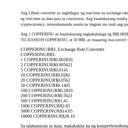
Ang LBank converter ay nagbibigay ng real-time na exchange 
ng real-time na data para sa conversion. Ang kasalukuyang resu
cryptocurrency, inirerekumenda namin na tingnan mo muli ang pa
Ang 1 COPPERINU ay kasalukuyang nagkakahalaga ng R$0.002810
355.82169239 COPPERINU, at 50 BRL ay maaaring ma-convert sa 
COPPERINU/BRL Exchange Rate Converter
COPPERINU
BRL
1 COPPERINU
R$0.002810
2 COPPERINU
R$0.005621
5 COPPERINU
R$0.0141
10 COPPERINU
R$0.0281
20 COPPERINU
R$0.0562
50 COPPERINU
R$0.1405
100 COPPERINU
R$0.2810
200 COPPERINU
R$0.5621
500 COPPERINU
R$1.41
1000 COPPERINU
R$2.81
5000 COPPERINU
R$14.05
10000 COPPERINU
R$28.10
Sa talahanayan sa itaas, makakakita ka ng komprehensib