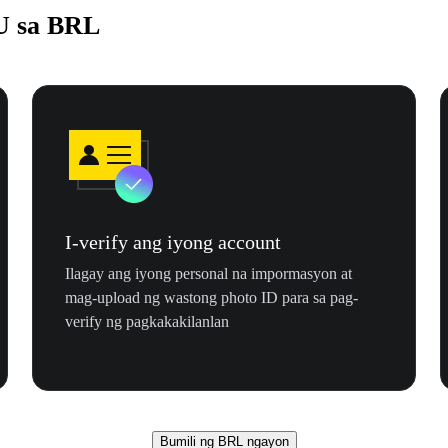
U sa BRL
I-verify ang iyong account
Ilagay ang iyong personal na impormasyon at
mag-upload ng wastong photo ID para sa pag-
verify ng pagkakakilanlan
Bumili ng BRL ngayon