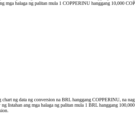
an ang mga halaga ng palitan mula 1 COPPERINU hanggang 10,000 C
bong chart ng data ng conversion na BRL hanggang COPPERINU, na 
klaw ng listahan ang mga halaga ng palitan mula 1 BRL hanggang 10
sion.