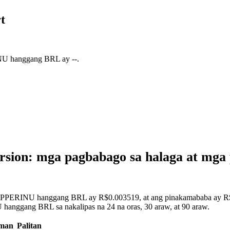
t
INU hanggang BRL ay
--
.
on: mga pagbabago sa halaga at mga 
COPPERINU hanggang BRL ay R$0.003519, at ang pinakamababa ay R$0
hanggang BRL sa nakalipas na 24 na oras, 30 araw, at 90 araw.
man
Palitan