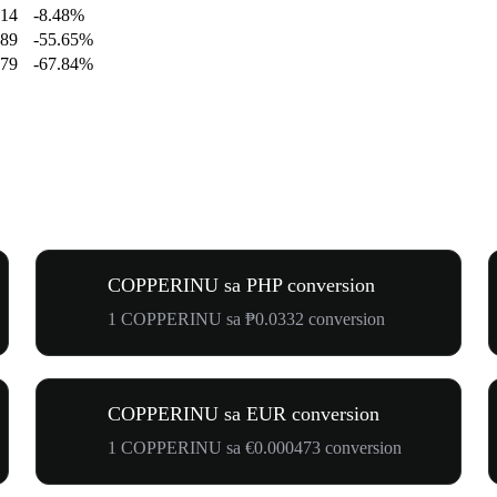
814
-8.48%
889
-55.65%
079
-67.84%
COPPERINU sa PHP conversion
1 COPPERINU sa ₱0.0332 conversion
COPPERINU sa EUR conversion
1 COPPERINU sa €0.000473 conversion