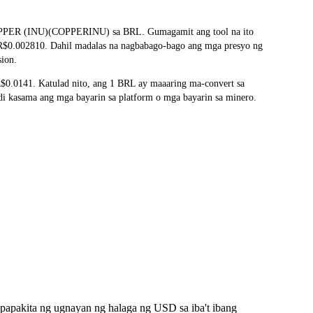
 COPPER (INU)(COPPERINU) sa BRL. Gumagamit ang tool na ito
y R$0.002810. Dahil madalas na nagbabago-bago ang mga presyo ng
sion.
.0141. Katulad nito, ang 1 BRL ay maaaring ma-convert sa
kasama ang mga bayarin sa platform o mga bayarin sa minero.
apakita ng ugnayan ng halaga ng USD sa iba't ibang