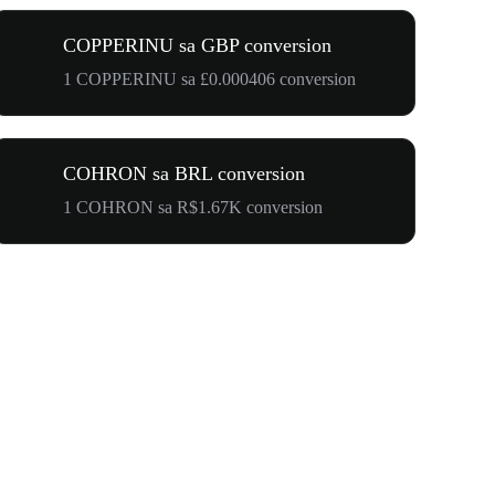
COPPERINU sa GBP conversion
1 COPPERINU sa £0.000406 conversion
COHRON sa BRL conversion
1 COHRON sa R$1.67K conversion
Your First 