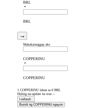
BRL
BRL
Makakatanggap ako
COPPERINU
COPPERINU
1 COPPERINU laban sa 0 BRL
Huling na-update na oras --
I-refresh
Bumili ng COPPERINU ngayon