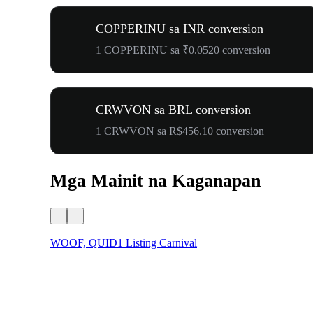
COPPERINU sa INR conversion
1 COPPERINU sa ₹0.0520 conversion
CRWVON sa BRL conversion
1 CRWVON sa R$456.10 conversion
Mga Mainit na Kaganapan
WOOF, QUID1 Listing Carnival