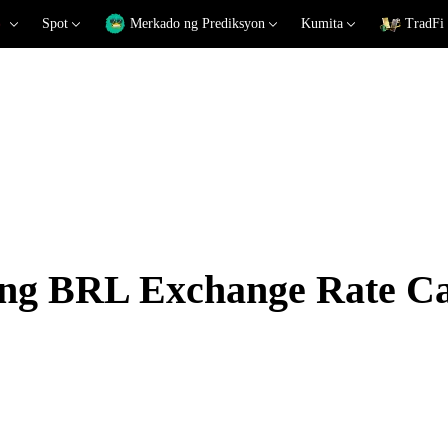
Spot
Merkado ng Prediksyon
Kumita
TradFi
 BRL Exchange Rate Cal