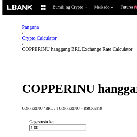
Bumili ng Crypto
Merkado
Futures
Panguna
/
Crypto Calculator
/
COPPERINU hanggang BRL Exchange Rate Calculator
COPPERINU hanggang
COPPERINU / BRL：1 COPPERINU = R$0.002810
Gagastusin ko