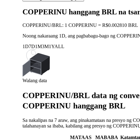
COPPERINU hanggang BRL na tsar
COPPERINU
/
BRL
:
1 COPPERINU = R$0.002810 BRL
Noong nakaraang 1D, ang pagbabagu-bago ng COPPER
1D
7D
1M
3M
1Y
ALL
Walang data
COPPERINU/BRL data ng conversi
COPPERINU hanggang BRL
Sa nakalipas na 7 araw, ang pinakamataas na presyo ng 
talahanayan sa ibaba, kabilang ang presyo ng COPPERINU 
MATAAS
MABABA
Katamta