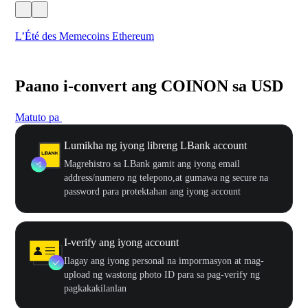
L’Été des Memecoins Ethereum
WO
Paano i-convert ang COINON sa USD
Matuto pa
Lumikha ng iyong libreng LBank account
Magrehistro sa LBank gamit ang iyong email
address/numero ng telepono,at gumawa ng secure na
password para protektahan ang iyong account
I-verify ang iyong account
Ilagay ang iyong personal na impormasyon at mag-
upload ng wastong photo ID para sa pag-verify ng
pagkakakilanlan