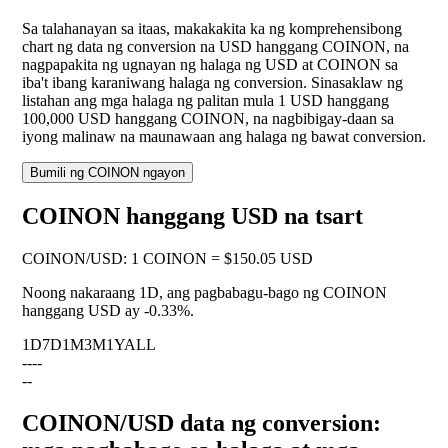
Sa talahanayan sa itaas, makakakita ka ng komprehensibong
chart ng data ng conversion na USD hanggang COINON, na
nagpapakita ng ugnayan ng halaga ng USD at COINON sa
iba't ibang karaniwang halaga ng conversion. Sinasaklaw ng
listahan ang mga halaga ng palitan mula 1 USD hanggang
100,000 USD hanggang COINON, na nagbibigay-daan sa
iyong malinaw na maunawaan ang halaga ng bawat conversion.
Bumili ng COINON ngayon
COINON hanggang USD na tsart
COINON
/
USD
:
1 COINON = $150.05 USD
Noong nakaraang 1D, ang pagbabagu-bago ng COINON
hanggang USD ay
-0.33%
.
1D
7D
1M
3M
1Y
ALL
--
--
--
COINON/USD data ng conversion: