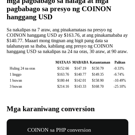
mga pagbabago sa halaga at mga
pagbabago sa presyo ng COINON
hanggang USD
Sa nakalipas na 7 araw, ang pinakamataas na presyo ng
COINON hanggang USD ay $163.76, at ang pinakamababa ay
$140.77. Maaari mong tingnan ang higit pang data sa
talahanayan sa ibaba, kabilang ang presyo ng COINON
hanggang USD sa nakalipas na 24 na oras, 30 araw, at 90 araw.
MATAAS
MABABA
Katamtaman
Palitan
Huling 24 na oras
$152.66
$147.19
$150.79
-0.33%
1 linggo
$163.76
$140.77
$149.35
-6.74%
1 buwan
$180.44
$142.01
$158.90
-10.49%
3 buwan
$214.16
$143.33
$168.70
-25.10%
Mga karaniwang conversion
COINON sa PHP conversion