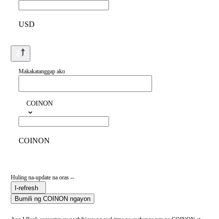
USD
Makakatanggap ako
COINON
COINON
Huling na-update na oras --
I-refresh
Bumili ng COINON ngayon