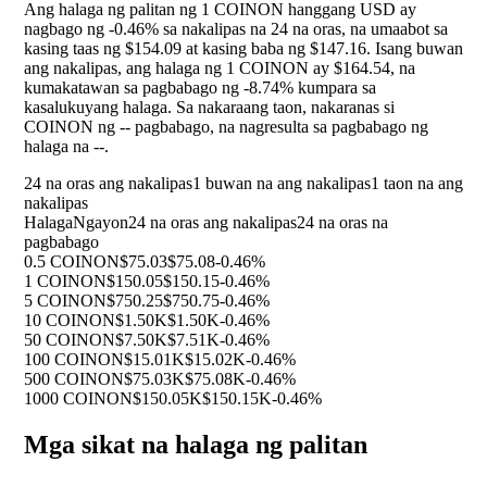
Ang halaga ng palitan ng 1 COINON hanggang USD ay
nagbago ng
-0.46%
sa nakalipas na 24 na oras, na umaabot sa
kasing taas ng $154.09 at kasing baba ng $147.16. Isang buwan
ang nakalipas, ang halaga ng 1 COINON ay $164.54, na
kumakatawan sa pagbabago ng
-8.74%
kumpara sa
kasalukuyang halaga. Sa nakaraang taon, nakaranas si
COINON ng
--
pagbabago, na nagresulta sa pagbabago ng
halaga na
--
.
24 na oras ang nakalipas
1 buwan na ang nakalipas
1 taon na ang
nakalipas
Halaga
Ngayon
24 na oras ang nakalipas
24 na oras na
pagbabago
0.5 COINON
$75.03
$75.08
-0.46%
1 COINON
$150.05
$150.15
-0.46%
5 COINON
$750.25
$750.75
-0.46%
10 COINON
$1.50K
$1.50K
-0.46%
50 COINON
$7.50K
$7.51K
-0.46%
100 COINON
$15.01K
$15.02K
-0.46%
500 COINON
$75.03K
$75.08K
-0.46%
1000 COINON
$150.05K
$150.15K
-0.46%
Mga sikat na halaga ng palitan