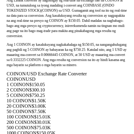
Ang LBank converter ay nagbibigay ng real-time na exchange rate na COINON at
USD, na tumutulong sa iyong madaling i-convert ang COINBASE (ONDO
TOKENIZED STOCK)(COINON) sa USD. Gumagamit ang tool na ito ng real-time
na data para sa conversion. Ang kasalukuyang resulta ng conversion ay nagpapakita
na ang real-time na presyo ng COINON ay $150.05. Dahil madalas na nagbabago-
bago ang mga presyo ng cryptocurrency, inirerekumenda namin na tingnan mo muli
ang page na ito bago mag-trade para makita ang pinakabagong mga resulta ng
conversion.
Ang 1 COINON ay kasalukuyang nagkakahalaga ng $150.05, na nangangahulugang
ang pagbili ng 5 COINON ay babayaran ka ng $750.25. Katulad nito, ang 1 USD ay
maaaring ma-convert sa 0.00666445 COINON, at 50 USD ay maaaring ma-convert
sa 0.3332225 COINON. Ang mga resulta ng conversion na ito ay hindi kasama ang
mga bayarin sa platform o mga bayarin sa minero.
COINON/USD Exchange Rate Converter
COINON
USD
1 COINON
$150.05
2 COINON
$300.10
5 COINON
$750.25
10 COINON
$1.50K
20 COINON
$3.00K
50 COINON
$7.50K
100 COINON
$15.01K
200 COINON
$30.01K
500 COINON
$75.03K
1000 COINON
$150.05K