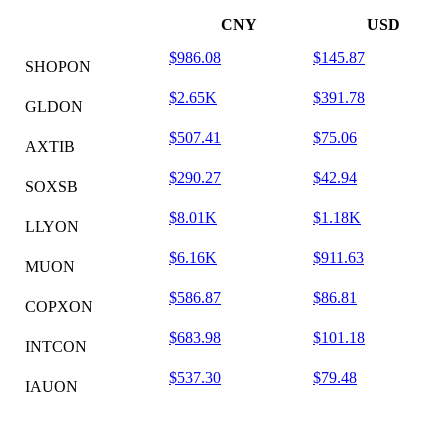
CNY
USD
$986.08
$145.87
SHOPON
$2.65K
$391.78
GLDON
$507.41
$75.06
AXTIB
$290.27
$42.94
SOXSB
$8.01K
$1.18K
LLYON
$6.16K
$911.63
MUON
$586.87
$86.81
COPXON
$683.98
$101.18
INTCON
$537.30
$79.48
IAUON