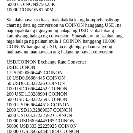
5000 COINON
$750.25K
10000 COINON
$1.50M
Sa talahanayan sa itaas, makakakita ka ng komprehensibong
chart ng data ng conversion na COINON hanggang USD, na
nagpapakita ng ugnayan ng halaga ng USD sa iba't ibang
karaniwang halaga ng conversion. Sinasaklaw ng listahan ang
mga halaga ng palitan mula 1 COINON hanggang 10,000
COINON hanggang USD, na nagbibigay-daan sa iyong
malinaw na maunawaan ang halaga ng bawat conversion.
USD/COINON Exchange Rate Converter
USD
COINON
1 USD
0.00666445 COINON
10 USD
0.06664445 COINON
50 USD
0.33322226 COINON
100 USD
0.66644452 COINON
200 USD
1.33288904 COINON
500 USD
3.33222259 COINON
1000 USD
6.66444518 COINON
2000 USD
13.32889037 COINON
5000 USD
33.32222592 COINON
10000 USD
66.64445185 COINON
50000 USD
333.22225925 COINON
100000 USD
666.44451849 COINON