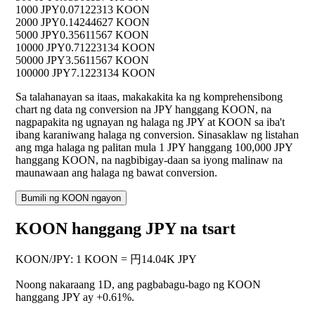
1000 JPY
0.07122313 KOON
2000 JPY
0.14244627 KOON
5000 JPY
0.35611567 KOON
10000 JPY
0.71223134 KOON
50000 JPY
3.5611567 KOON
100000 JPY
7.1223134 KOON
Sa talahanayan sa itaas, makakakita ka ng komprehensibong
chart ng data ng conversion na JPY hanggang KOON, na
nagpapakita ng ugnayan ng halaga ng JPY at KOON sa iba't
ibang karaniwang halaga ng conversion. Sinasaklaw ng listahan
ang mga halaga ng palitan mula 1 JPY hanggang 100,000 JPY
hanggang KOON, na nagbibigay-daan sa iyong malinaw na
maunawaan ang halaga ng bawat conversion.
Bumili ng KOON ngayon
KOON hanggang JPY na tsart
KOON
/
JPY
:
1 KOON = 円14.04K JPY
Noong nakaraang 1D, ang pagbabagu-bago ng KOON
hanggang JPY ay
+0.61%
.