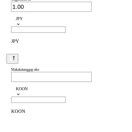
JPY
JPY
Makakatanggap ako
KOON
KOON