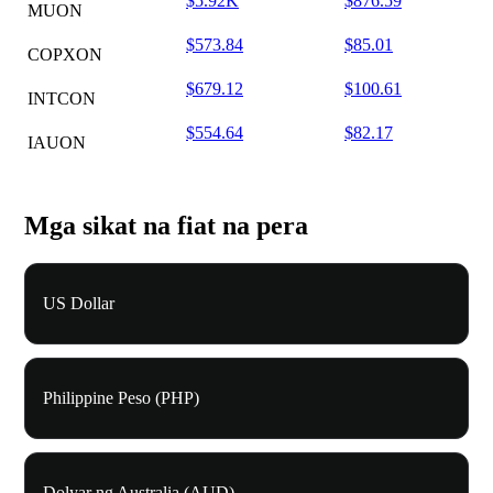
$5.92K
$876.59
MUON
$573.84
$85.01
COPXON
$679.12
$100.61
INTCON
$554.64
$82.17
IAUON
Mga sikat na fiat na pera
US Dollar
Philippine Peso (PHP)
Dolyar ng Australia (AUD)