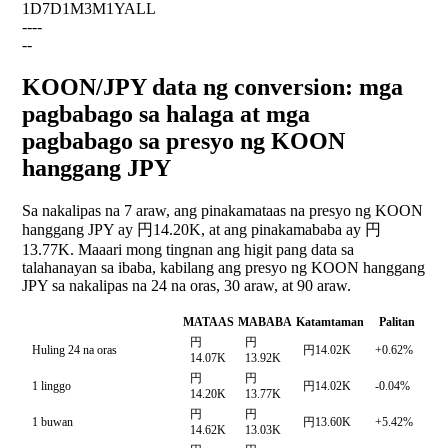
1D
7D
1M
3M
1Y
ALL
--
--
--
KOON/JPY data ng conversion: mga
pagbabago sa halaga at mga
pagbabago sa presyo ng KOON
hanggang JPY
Sa nakalipas na 7 araw, ang pinakamataas na presyo ng KOON
hanggang JPY ay 円14.20K, at ang pinakamababa ay 円
13.77K. Maaari mong tingnan ang higit pang data sa
talahanayan sa ibaba, kabilang ang presyo ng KOON hanggang
JPY sa nakalipas na 24 na oras, 30 araw, at 90 araw.
MATAAS
MABABA
Katamtaman
Palitan
円
円
Huling 24 na oras
円14.02K
+0.62%
14.07K
13.92K
円
円
1 linggo
円14.02K
-0.04%
14.20K
13.77K
円
円
1 buwan
円13.60K
+5.42%
14.62K
13.03K