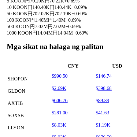
5 KOON
円70.20K
円70.22K
+0.69%
10 KOON
円140.40K
円140.44K
+0.69%
50 KOON
円702.02K
円702.19K
+0.69%
100 KOON
円1.40M
円1.40M
+0.69%
500 KOON
円7.02M
円7.02M
+0.69%
1000 KOON
円14.04M
円14.04M
+0.69%
Mga sikat na halaga ng palitan
CNY
USD
$990.50
$146.74
SHOPON
$2.69K
$398.68
GLDON
$606.76
$89.89
AXTIB
$281.00
$41.63
SOXSB
$8.03K
$1.19K
LLYON