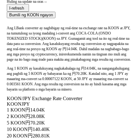
Huling na-update na oras --
I-refresh
Bumili ng KOON ngayon
Ang LBank converter ay nagbibigay ng real-time na exchange rate na KOON at JPY,
na tumutulong sa iyong madaling i-convert ang COCA-COLA (ONDO
TOKENIZED STOCK)(KOON) sa JPY. Gumagamit ang tool na ito ng real-time na
data para sa conversion. Ang kasalukuyang resulta ng conversion ay nagpapakita na
ang real-time na presyo ng KOON ay 円14.04K. Dahil madalas na nagbabago-bago
ang mga presyo ng cryptocurrency, inirerekumenda namin na tingnan mo muli ang
page na ito bago mag-trade para makita ang pinakabagong mga resulta ng conversion.
Ang 1 KOON ay kasalukuyang nagkakahalaga ng 円14.04K, na nangangahulugang
ang pagbili ng 5 KOON ay babayaran ka ng 円70.20K. Katulad nito, ang 1 JPY ay
maaaring ma-convert sa 0.00007122 KOON, at 50 JPY ay maaaring ma-convert sa
0.003561 KOON. Ang mga resulta ng conversion na ito ay hindi kasama ang mga
bayarin sa platform o mga bayarin sa minero.
KOON/JPY Exchange Rate Converter
KOON
JPY
1 KOON
円14.04K
2 KOON
円28.08K
5 KOON
円70.20K
10 KOON
円140.40K
20 KOON
円280.81K