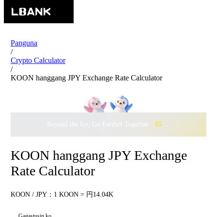
Panguna
/
Crypto Calculator
/
KOON hanggang JPY Exchange Rate Calculator
Beyond the Ice, Go Further Together ·
$500,000
to Waddle w
KOON hanggang JPY Exchange
Rate Calculator
KOON / JPY：1 KOON = 円14.04K
Gagastusin ko