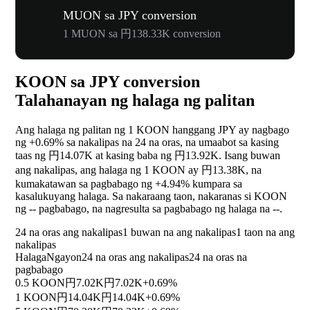
MUON sa JPY conversion
1 MUON sa 円138.33K conversion
KOON sa JPY conversion
Talahanayan ng halaga ng palitan
Ang halaga ng palitan ng 1 KOON hanggang JPY ay nagbago
ng
+0.69%
sa nakalipas na 24 na oras, na umaabot sa kasing
taas ng 円14.07K at kasing baba ng 円13.92K. Isang buwan
ang nakalipas, ang halaga ng 1 KOON ay 円13.38K, na
kumakatawan sa pagbabago ng
+4.94%
kumpara sa
kasalukuyang halaga. Sa nakaraang taon, nakaranas si KOON
ng
--
pagbabago, na nagresulta sa pagbabago ng halaga na
--
.
24 na oras ang nakalipas
1 buwan na ang nakalipas
1 taon na ang
nakalipas
Halaga
Ngayon
24 na oras ang nakalipas
24 na oras na
pagbabago
0.5 KOON
円7.02K
円7.02K
+0.69%
1 KOON
円14.04K
円14.04K
+0.69%