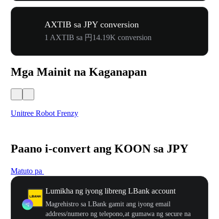
AXTIB sa JPY conversion
1 AXTIB sa 円14.19K conversion
Mga Mainit na Kaganapan
Unitree Robot Frenzy
$50
Paano i-convert ang KOON sa JPY
Matuto pa
Lumikha ng iyong libreng LBank account
Magrehistro sa LBank gamit ang iyong email
address/numero ng telepono,at gumawa ng secure na