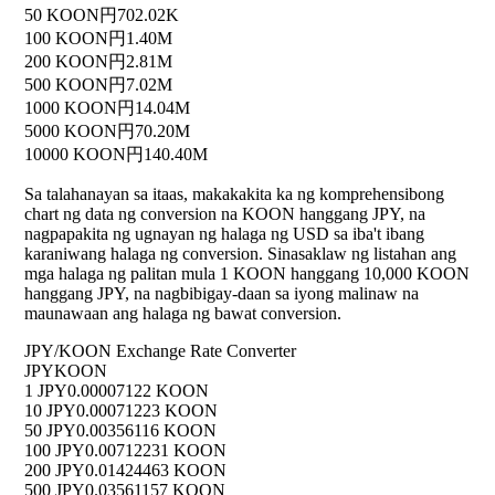
50 KOON
円702.02K
100 KOON
円1.40M
200 KOON
円2.81M
500 KOON
円7.02M
1000 KOON
円14.04M
5000 KOON
円70.20M
10000 KOON
円140.40M
Sa talahanayan sa itaas, makakakita ka ng komprehensibong
chart ng data ng conversion na KOON hanggang JPY, na
nagpapakita ng ugnayan ng halaga ng USD sa iba't ibang
karaniwang halaga ng conversion. Sinasaklaw ng listahan ang
mga halaga ng palitan mula 1 KOON hanggang 10,000 KOON
hanggang JPY, na nagbibigay-daan sa iyong malinaw na
maunawaan ang halaga ng bawat conversion.
JPY/KOON Exchange Rate Converter
JPY
KOON
1 JPY
0.00007122 KOON
10 JPY
0.00071223 KOON
50 JPY
0.00356116 KOON
100 JPY
0.00712231 KOON
200 JPY
0.01424463 KOON
500 JPY
0.03561157 KOON