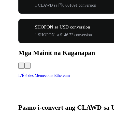
1 CLAWD sa 円0.001091 conversion
SHOPON sa USD conversion
1 SHOPON sa $146.72 conversion
Mga Mainit na Kaganapan
L’Été des Memecoins Ethereum
Paano i-convert ang CLAWD sa