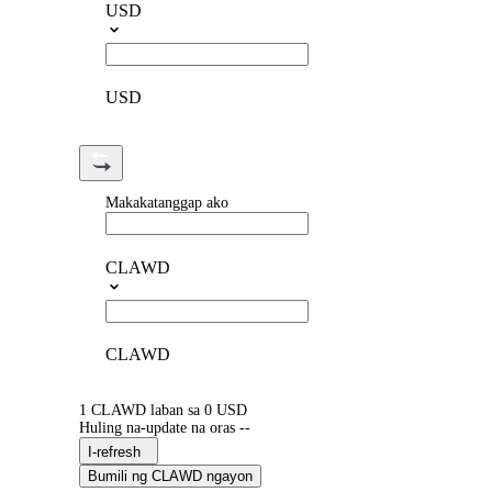
USD
USD
Makakatanggap ako
CLAWD
CLAWD
1 CLAWD laban sa 0 USD
Huling na-update na oras --
I-refresh
Bumili ng CLAWD ngayon