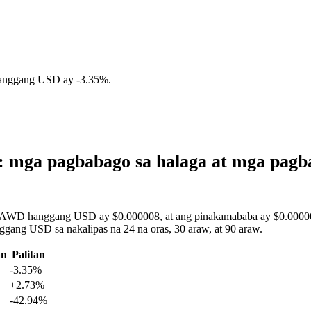
hanggang USD ay
-3.35%
.
 mga pagbabago sa halaga at mga pag
CLAWD hanggang USD ay $0.000008, at ang pinakamababa ay $0.000006
gang USD sa nakalipas na 24 na oras, 30 araw, at 90 araw.
an
Palitan
-3.35%
+2.73%
-42.94%