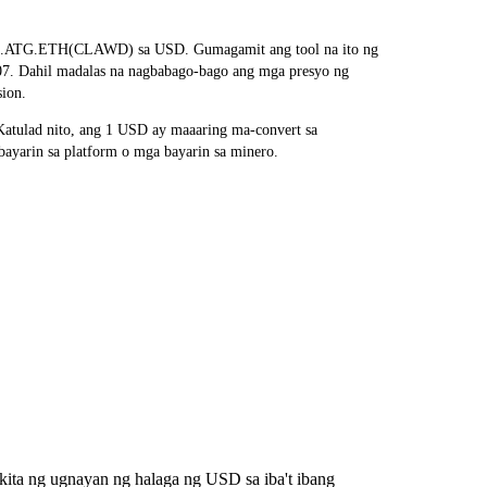
AWD.ATG.ETH(CLAWD) sa USD. Gumagamit ang tool na ito ng
007. Dahil madalas na nagbabago-bago ang mga presyo ng
sion.
tulad nito, ang 1 USD ay maaaring ma-convert sa
yarin sa platform o mga bayarin sa minero.
ita ng ugnayan ng halaga ng USD sa iba't ibang