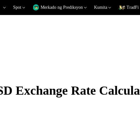
Spot
Merkado ng Prediksyon
Kumita
TradFi
 Exchange Rate Calcula