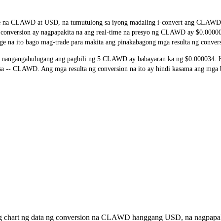
rate na CLAWD at USD, na tumutulong sa iyong madaling i-convert ang CL
 ng conversion ay nagpapakita na ang real-time na presyo ng CLAWD ay $0.000
ge na ito bago mag-trade para makita ang pinakabagong mga resulta ng conver
nangangahulugang ang pagbili ng 5 CLAWD ay babayaran ka ng $0.000034. Ka
-- CLAWD. Ang mga resulta ng conversion na ito ay hindi kasama ang mga ba
ng chart ng data ng conversion na CLAWD hanggang USD, na nagpapak