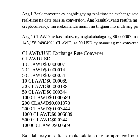
Ang LBank converter ay nagbibigay ng real-time na exchange 
real-time na data para sa conversion. Ang kasalukuyang resulta
cryptocurrency, inirerekumenda namin na tingnan mo muli ang pa
Ang 1 CLAWD ay kasalukuyang nagkakahalaga ng $0.000007, na 
145,158.94904921 CLAWD, at 50 USD ay maaaring ma-convert sa 
CLAWD/USD Exchange Rate Converter
CLAWD
USD
1 CLAWD
$0.000007
2 CLAWD
$0.000014
5 CLAWD
$0.000034
10 CLAWD
$0.000069
20 CLAWD
$0.000138
50 CLAWD
$0.000344
100 CLAWD
$0.000689
200 CLAWD
$0.001378
500 CLAWD
$0.003444
1000 CLAWD
$0.006889
5000 CLAWD
$0.0344
10000 CLAWD
$0.0689
Sa talahanayan sa itaas, makakakita ka ng komprehensibo