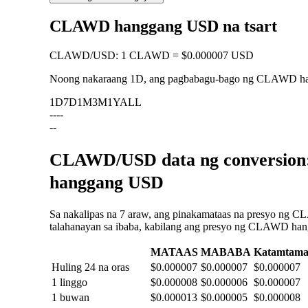
CLAWD hanggang USD na tsart
CLAWD
/
USD
:
1 CLAWD = $0.000007 USD
Noong nakaraang 1D, ang pagbabagu-bago ng CLAWD 
1D
7D
1M
3M
1Y
ALL
--
--
--
CLAWD/USD data ng conversion:
hanggang USD
Sa nakalipas na 7 araw, ang pinakamataas na presyo ng 
talahanayan sa ibaba, kabilang ang presyo ng CLAWD hang
MATAAS
MABABA
Katamtam
Huling 24 na oras
$0.000007
$0.000007
$0.000007
1 linggo
$0.000008
$0.000006
$0.000007
1 buwan
$0.000013
$0.000005
$0.000008