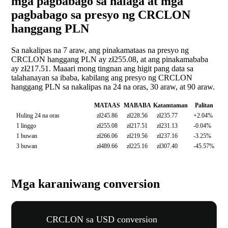
mga pagbabago sa halaga at mga
pagbabago sa presyo ng CRCLON
hanggang PLN
Sa nakalipas na 7 araw, ang pinakamataas na presyo ng
CRCLON hanggang PLN ay zł255.08, at ang pinakamababa
ay zł217.51. Maaari mong tingnan ang higit pang data sa
talahanayan sa ibaba, kabilang ang presyo ng CRCLON
hanggang PLN sa nakalipas na 24 na oras, 30 araw, at 90 araw.
MATAAS
MABABA
Katamtaman
Palitan
Huling 24 na oras
zł245.86
zł228.56
zł235.77
+2.04%
1 linggo
zł255.08
zł217.51
zł231.13
-0.04%
1 buwan
zł266.06
zł219.56
zł237.16
-3.25%
3 buwan
zł489.66
zł225.16
zł307.40
-45.57%
Mga karaniwang conversion
CRCLON sa USD conversion