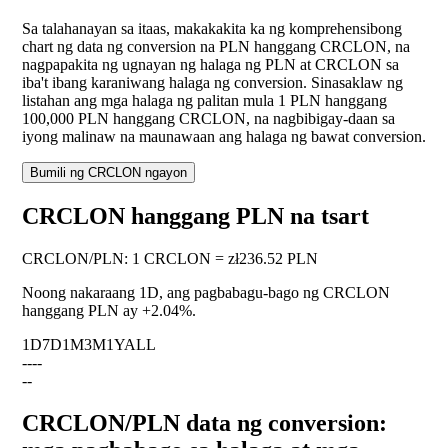
Sa talahanayan sa itaas, makakakita ka ng komprehensibong
chart ng data ng conversion na PLN hanggang CRCLON, na
nagpapakita ng ugnayan ng halaga ng PLN at CRCLON sa
iba't ibang karaniwang halaga ng conversion. Sinasaklaw ng
listahan ang mga halaga ng palitan mula 1 PLN hanggang
100,000 PLN hanggang CRCLON, na nagbibigay-daan sa
iyong malinaw na maunawaan ang halaga ng bawat conversion.
Bumili ng CRCLON ngayon
CRCLON hanggang PLN na tsart
CRCLON
/
PLN
:
1 CRCLON = zł236.52 PLN
Noong nakaraang 1D, ang pagbabagu-bago ng CRCLON
hanggang PLN ay
+2.04%
.
1D
7D
1M
3M
1Y
ALL
--
--
--
CRCLON/PLN data ng conversion: