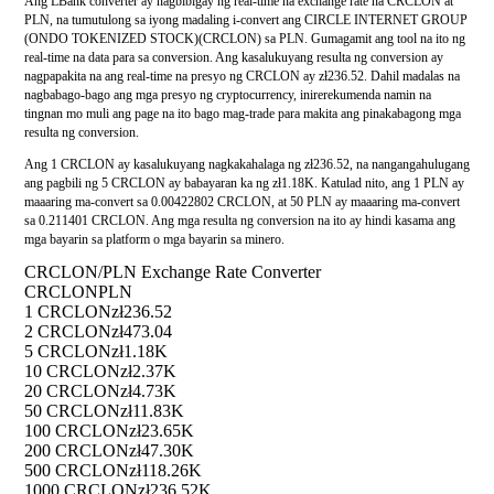
Ang LBank converter ay nagbibigay ng real-time na exchange rate na CRCLON at
PLN, na tumutulong sa iyong madaling i-convert ang CIRCLE INTERNET GROUP
(ONDO TOKENIZED STOCK)(CRCLON) sa PLN. Gumagamit ang tool na ito ng
real-time na data para sa conversion. Ang kasalukuyang resulta ng conversion ay
nagpapakita na ang real-time na presyo ng CRCLON ay zł236.52. Dahil madalas na
nagbabago-bago ang mga presyo ng cryptocurrency, inirerekumenda namin na
tingnan mo muli ang page na ito bago mag-trade para makita ang pinakabagong mga
resulta ng conversion.
Ang 1 CRCLON ay kasalukuyang nagkakahalaga ng zł236.52, na nangangahulugang
ang pagbili ng 5 CRCLON ay babayaran ka ng zł1.18K. Katulad nito, ang 1 PLN ay
maaaring ma-convert sa 0.00422802 CRCLON, at 50 PLN ay maaaring ma-convert
sa 0.211401 CRCLON. Ang mga resulta ng conversion na ito ay hindi kasama ang
mga bayarin sa platform o mga bayarin sa minero.
CRCLON/PLN Exchange Rate Converter
CRCLON
PLN
1 CRCLON
zł236.52
2 CRCLON
zł473.04
5 CRCLON
zł1.18K
10 CRCLON
zł2.37K
20 CRCLON
zł4.73K
50 CRCLON
zł11.83K
100 CRCLON
zł23.65K
200 CRCLON
zł47.30K
500 CRCLON
zł118.26K
1000 CRCLON
zł236.52K