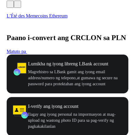
L’Été des Memecoins Ethereum
WO
Paano i-convert ang CRCLON sa PLN
Matuto pa
Lumikha ng iyong libreng LBank account
Magrehistro sa LBank gamit ang iyong email
address/numero ng telepono,at gumawa ng secure na
password para protektahan ang iyong account
I-verify ang iyong account
Ilagay ang iyong personal na impormasyon at mag-
upload ng wastong photo ID para sa pag-verify ng
pagkakakilanlan