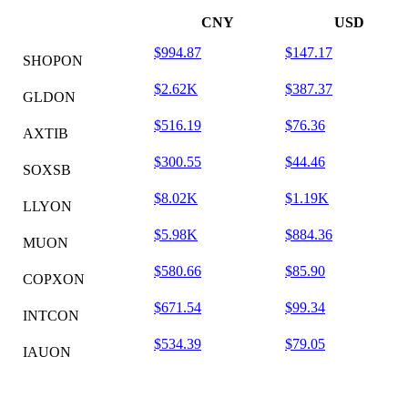
CNY
USD
$994.87
$147.17
SHOPON
$2.62K
$387.37
GLDON
$516.19
$76.36
AXTIB
$300.55
$44.46
SOXSB
$8.02K
$1.19K
LLYON
$5.98K
$884.36
MUON
$580.66
$85.90
COPXON
$671.54
$99.34
INTCON
$534.39
$79.05
IAUON