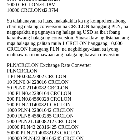
5000 CRCLON
zł1.18M
10000 CRCLON
zł2.37M
Sa talahanayan sa itaas, makakakita ka ng komprehensibong
chart ng data ng conversion na CRCLON hanggang PLN, na
nagpapakita ng ugnayan ng halaga ng USD sa iba't ibang
karaniwang halaga ng conversion. Sinasaklaw ng listahan ang
mga halaga ng palitan mula 1 CRCLON hanggang 10,000
CRCLON hanggang PLN, na nagbibigay-daan sa iyong
malinaw na maunawaan ang halaga ng bawat conversion.
PLN/CRCLON Exchange Rate Converter
PLN
CRCLON
1 PLN
0.00422802 CRCLON
10 PLN
0.04228016 CRCLON
50 PLN
0.21140082 CRCLON
100 PLN
0.42280164 CRCLON
200 PLN
0.84560328 CRCLON
500 PLN
2.11400821 CRCLON
1000 PLN
4.22801642 CRCLON
2000 PLN
8.45603285 CRCLON
5000 PLN
21.14008212 CRCLON
10000 PLN
42.28016425 CRCLON
50000 PLN
211.40082123 CRCLON
100000 PLN
422.80164245 CRCLON