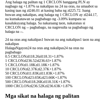
Ang halaga ng palitan ng 1 CRCLON hanggang PLN ay
nagbago ng
+1.87%
sa nakalipas na 24 na oras, na umaabot sa
kasing taas ng zł246.01 at kasing baba ng zł225.72. Isang
buwan ang nakalipas, ang halaga ng 1 CRCLON ay zł244.17,
na kumakatawan sa pagbabago ng
-3.09%
kumpara sa
kasalukuyang halaga. Sa nakaraang taon, nakaranas si
CRCLON ng
--
pagbabago, na nagresulta sa pagbabago ng
halaga na
--
.
24 na oras ang nakalipas
1 buwan na ang nakalipas
1 taon na ang
nakalipas
Halaga
Ngayon
24 na oras ang nakalipas
24 na oras na
pagbabago
0.5 CRCLON
zł118.26
zł118.31
+1.87%
1 CRCLON
zł236.52
zł236.63
+1.87%
5 CRCLON
zł1.18K
zł1.18K
+1.87%
10 CRCLON
zł2.37K
zł2.37K
+1.87%
50 CRCLON
zł11.83K
zł11.83K
+1.87%
100 CRCLON
zł23.65K
zł23.66K
+1.87%
500 CRCLON
zł118.26K
zł118.31K
+1.87%
1000 CRCLON
zł236.52K
zł236.63K
+1.87%
Mga sikat na halaga ng palitan