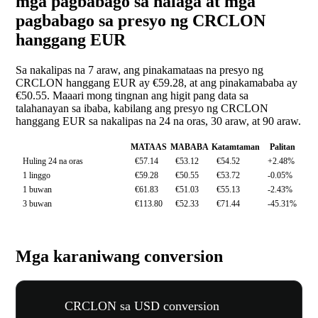
mga pagbabago sa halaga at mga
pagbabago sa presyo ng CRCLON
hanggang EUR
Sa nakalipas na 7 araw, ang pinakamataas na presyo ng
CRCLON hanggang EUR ay €59.28, at ang pinakamababa ay
€50.55. Maaari mong tingnan ang higit pang data sa
talahanayan sa ibaba, kabilang ang presyo ng CRCLON
hanggang EUR sa nakalipas na 24 na oras, 30 araw, at 90 araw.
MATAAS
MABABA
Katamtaman
Palitan
Huling 24 na oras
€57.14
€53.12
€54.52
+2.48%
1 linggo
€59.28
€50.55
€53.72
-0.05%
1 buwan
€61.83
€51.03
€55.13
-2.43%
3 buwan
€113.80
€52.33
€71.44
-45.31%
Mga karaniwang conversion
CRCLON sa USD conversion