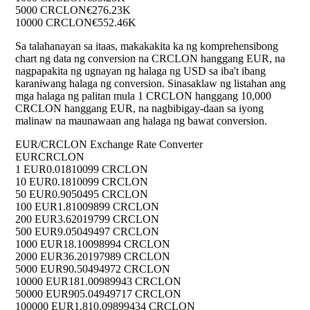
5000 CRCLON
€276.23K
10000 CRCLON
€552.46K
Sa talahanayan sa itaas, makakakita ka ng komprehensibong
chart ng data ng conversion na CRCLON hanggang EUR, na
nagpapakita ng ugnayan ng halaga ng USD sa iba't ibang
karaniwang halaga ng conversion. Sinasaklaw ng listahan ang
mga halaga ng palitan mula 1 CRCLON hanggang 10,000
CRCLON hanggang EUR, na nagbibigay-daan sa iyong
malinaw na maunawaan ang halaga ng bawat conversion.
EUR/CRCLON Exchange Rate Converter
EUR
CRCLON
1 EUR
0.01810099 CRCLON
10 EUR
0.1810099 CRCLON
50 EUR
0.9050495 CRCLON
100 EUR
1.81009899 CRCLON
200 EUR
3.62019799 CRCLON
500 EUR
9.05049497 CRCLON
1000 EUR
18.10098994 CRCLON
2000 EUR
36.20197989 CRCLON
5000 EUR
90.50494972 CRCLON
10000 EUR
181.00989943 CRCLON
50000 EUR
905.04949717 CRCLON
100000 EUR
1,810.09899434 CRCLON