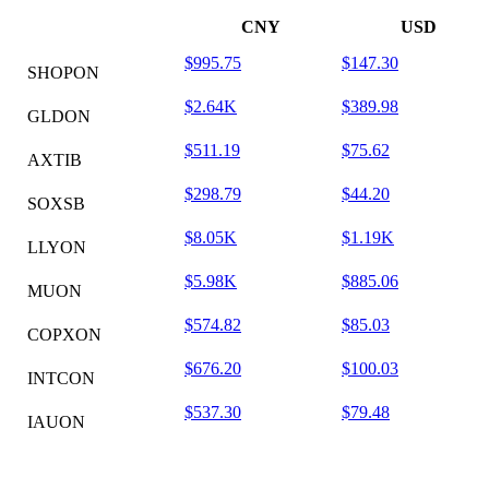
CNY
USD
$995.75
$147.30
SHOPON
$2.64K
$389.98
GLDON
$511.19
$75.62
AXTIB
$298.79
$44.20
SOXSB
$8.05K
$1.19K
LLYON
$5.98K
$885.06
MUON
$574.82
$85.03
COPXON
$676.20
$100.03
INTCON
$537.30
$79.48
IAUON