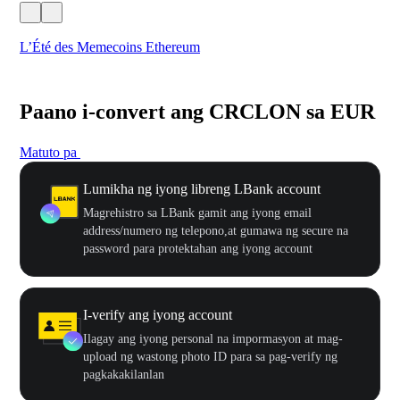
L’Été des Memecoins Ethereum
WO
Paano i-convert ang CRCLON sa EUR
Matuto pa
Lumikha ng iyong libreng LBank account
Magrehistro sa LBank gamit ang iyong email
address/numero ng telepono,at gumawa ng secure na
password para protektahan ang iyong account
I-verify ang iyong account
Ilagay ang iyong personal na impormasyon at mag-
upload ng wastong photo ID para sa pag-verify ng
pagkakakilanlan