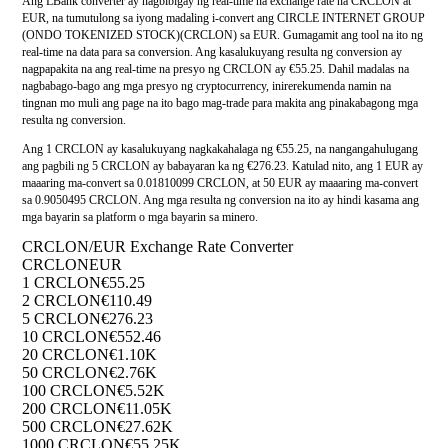
Ang LBank converter ay nagbibigay ng real-time na exchange rate na CRCLON at
EUR, na tumutulong sa iyong madaling i-convert ang CIRCLE INTERNET GROUP
(ONDO TOKENIZED STOCK)(CRCLON) sa EUR. Gumagamit ang tool na ito ng
real-time na data para sa conversion. Ang kasalukuyang resulta ng conversion ay
nagpapakita na ang real-time na presyo ng CRCLON ay €55.25. Dahil madalas na
nagbabago-bago ang mga presyo ng cryptocurrency, inirerekumenda namin na
tingnan mo muli ang page na ito bago mag-trade para makita ang pinakabagong mga
resulta ng conversion.
Ang 1 CRCLON ay kasalukuyang nagkakahalaga ng €55.25, na nangangahulugang
ang pagbili ng 5 CRCLON ay babayaran ka ng €276.23. Katulad nito, ang 1 EUR ay
maaaring ma-convert sa 0.01810099 CRCLON, at 50 EUR ay maaaring ma-convert
sa 0.9050495 CRCLON. Ang mga resulta ng conversion na ito ay hindi kasama ang
mga bayarin sa platform o mga bayarin sa minero.
CRCLON/EUR Exchange Rate Converter
CRCLON
EUR
1 CRCLON
€55.25
2 CRCLON
€110.49
5 CRCLON
€276.23
10 CRCLON
€552.46
20 CRCLON
€1.10K
50 CRCLON
€2.76K
100 CRCLON
€5.52K
200 CRCLON
€11.05K
500 CRCLON
€27.62K
1000 CRCLON
€55.25K