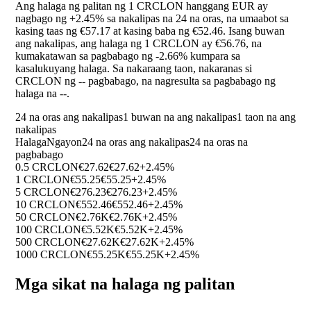
Ang halaga ng palitan ng 1 CRCLON hanggang EUR ay
nagbago ng
+2.45%
sa nakalipas na 24 na oras, na umaabot sa
kasing taas ng €57.17 at kasing baba ng €52.46. Isang buwan
ang nakalipas, ang halaga ng 1 CRCLON ay €56.76, na
kumakatawan sa pagbabago ng
-2.66%
kumpara sa
kasalukuyang halaga. Sa nakaraang taon, nakaranas si
CRCLON ng
--
pagbabago, na nagresulta sa pagbabago ng
halaga na
--
.
24 na oras ang nakalipas
1 buwan na ang nakalipas
1 taon na ang
nakalipas
Halaga
Ngayon
24 na oras ang nakalipas
24 na oras na
pagbabago
0.5 CRCLON
€27.62
€27.62
+2.45%
1 CRCLON
€55.25
€55.25
+2.45%
5 CRCLON
€276.23
€276.23
+2.45%
10 CRCLON
€552.46
€552.46
+2.45%
50 CRCLON
€2.76K
€2.76K
+2.45%
100 CRCLON
€5.52K
€5.52K
+2.45%
500 CRCLON
€27.62K
€27.62K
+2.45%
1000 CRCLON
€55.25K
€55.25K
+2.45%
Mga sikat na halaga ng palitan