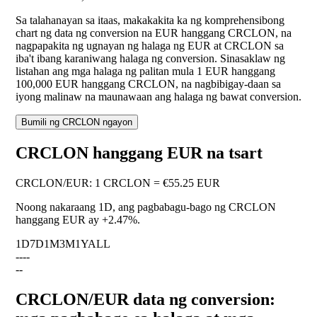
Sa talahanayan sa itaas, makakakita ka ng komprehensibong
chart ng data ng conversion na EUR hanggang CRCLON, na
nagpapakita ng ugnayan ng halaga ng EUR at CRCLON sa
iba't ibang karaniwang halaga ng conversion. Sinasaklaw ng
listahan ang mga halaga ng palitan mula 1 EUR hanggang
100,000 EUR hanggang CRCLON, na nagbibigay-daan sa
iyong malinaw na maunawaan ang halaga ng bawat conversion.
Bumili ng CRCLON ngayon
CRCLON hanggang EUR na tsart
CRCLON
/
EUR
:
1 CRCLON = €55.25 EUR
Noong nakaraang 1D, ang pagbabagu-bago ng CRCLON
hanggang EUR ay
+2.47%
.
1D
7D
1M
3M
1Y
ALL
--
--
--
CRCLON/EUR data ng conversion: