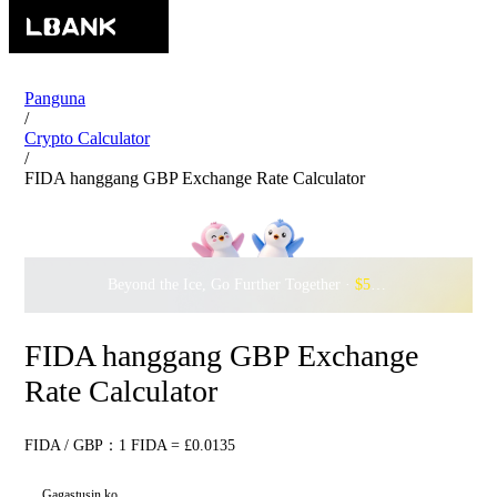
Panguna
/
Crypto Calculator
/
FIDA hanggang GBP Exchange Rate Calculator
Beyond the Ice, Go Further Together ·
$500,000
to Waddle w
FIDA hanggang GBP Exchange
Rate Calculator
FIDA / GBP：1 FIDA = £0.0135
Gagastusin ko