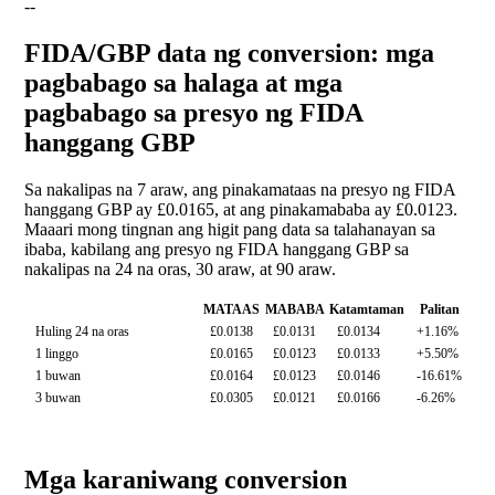
--
FIDA/GBP data ng conversion: mga
pagbabago sa halaga at mga
pagbabago sa presyo ng FIDA
hanggang GBP
Sa nakalipas na 7 araw, ang pinakamataas na presyo ng FIDA
hanggang GBP ay £0.0165, at ang pinakamababa ay £0.0123.
Maaari mong tingnan ang higit pang data sa talahanayan sa
ibaba, kabilang ang presyo ng FIDA hanggang GBP sa
nakalipas na 24 na oras, 30 araw, at 90 araw.
MATAAS
MABABA
Katamtaman
Palitan
Huling 24 na oras
£0.0138
£0.0131
£0.0134
+1.16%
1 linggo
£0.0165
£0.0123
£0.0133
+5.50%
1 buwan
£0.0164
£0.0123
£0.0146
-16.61%
3 buwan
£0.0305
£0.0121
£0.0166
-6.26%
Mga karaniwang conversion