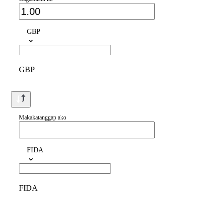
GBP
GBP
Makakatanggap ako
FIDA
FIDA