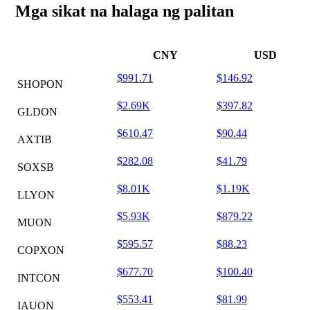
Mga sikat na halaga ng palitan
CNY
USD
$991.71
$146.92
SHOPON
$2.69K
$397.82
GLDON
$610.47
$90.44
AXTIB
$282.08
$41.79
SOXSB
$8.01K
$1.19K
LLYON
$5.93K
$879.22
MUON
$595.57
$88.23
COPXON
$677.70
$100.40
INTCON
$553.41
$81.99
IAUON