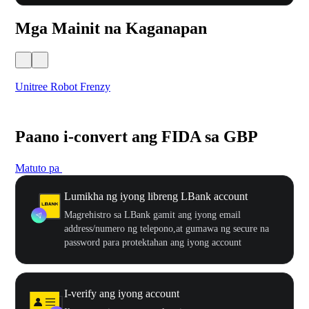
Mga Mainit na Kaganapan
Unitree Robot Frenzy
$50
Paano i-convert ang FIDA sa GBP
Matuto pa
Lumikha ng iyong libreng LBank account
Magrehistro sa LBank gamit ang iyong email
address/numero ng telepono,at gumawa ng secure na
password para protektahan ang iyong account
I-verify ang iyong account