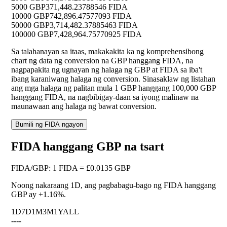
5000 GBP
371,448.23788546 FIDA
10000 GBP
742,896.47577093 FIDA
50000 GBP
3,714,482.37885463 FIDA
100000 GBP
7,428,964.75770925 FIDA
Sa talahanayan sa itaas, makakakita ka ng komprehensibong
chart ng data ng conversion na GBP hanggang FIDA, na
nagpapakita ng ugnayan ng halaga ng GBP at FIDA sa iba't
ibang karaniwang halaga ng conversion. Sinasaklaw ng listahan
ang mga halaga ng palitan mula 1 GBP hanggang 100,000 GBP
hanggang FIDA, na nagbibigay-daan sa iyong malinaw na
maunawaan ang halaga ng bawat conversion.
Bumili ng FIDA ngayon
FIDA hanggang GBP na tsart
FIDA
/
GBP
:
1 FIDA = £0.0135 GBP
Noong nakaraang 1D, ang pagbabagu-bago ng FIDA hanggang
GBP ay
+1.16%
.
1D
7D
1M
3M
1Y
ALL
--
--