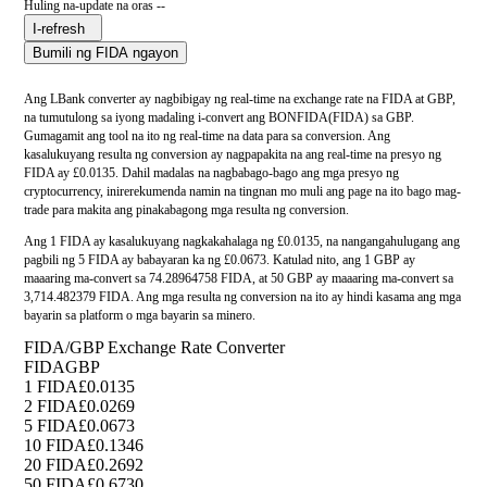
Huling na-update na oras --
I-refresh
Bumili ng FIDA ngayon
Ang LBank converter ay nagbibigay ng real-time na exchange rate na FIDA at GBP,
na tumutulong sa iyong madaling i-convert ang BONFIDA(FIDA) sa GBP.
Gumagamit ang tool na ito ng real-time na data para sa conversion. Ang
kasalukuyang resulta ng conversion ay nagpapakita na ang real-time na presyo ng
FIDA ay £0.0135. Dahil madalas na nagbabago-bago ang mga presyo ng
cryptocurrency, inirerekumenda namin na tingnan mo muli ang page na ito bago mag-
trade para makita ang pinakabagong mga resulta ng conversion.
Ang 1 FIDA ay kasalukuyang nagkakahalaga ng £0.0135, na nangangahulugang ang
pagbili ng 5 FIDA ay babayaran ka ng £0.0673. Katulad nito, ang 1 GBP ay
maaaring ma-convert sa 74.28964758 FIDA, at 50 GBP ay maaaring ma-convert sa
3,714.482379 FIDA. Ang mga resulta ng conversion na ito ay hindi kasama ang mga
bayarin sa platform o mga bayarin sa minero.
FIDA/GBP Exchange Rate Converter
FIDA
GBP
1 FIDA
£0.0135
2 FIDA
£0.0269
5 FIDA
£0.0673
10 FIDA
£0.1346
20 FIDA
£0.2692
50 FIDA
£0.6730