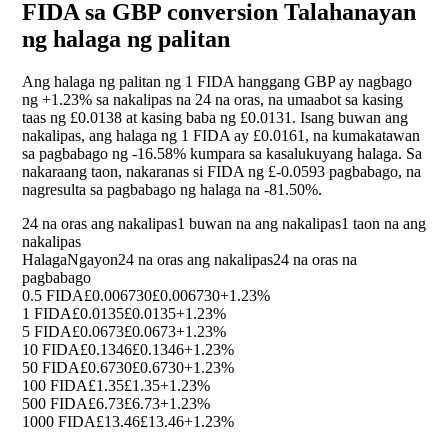
FIDA sa GBP conversion Talahanayan
ng halaga ng palitan
Ang halaga ng palitan ng 1 FIDA hanggang GBP ay nagbago
ng
+1.23%
sa nakalipas na 24 na oras, na umaabot sa kasing
taas ng £0.0138 at kasing baba ng £0.0131. Isang buwan ang
nakalipas, ang halaga ng 1 FIDA ay £0.0161, na kumakatawan
sa pagbabago ng
-16.58%
kumpara sa kasalukuyang halaga. Sa
nakaraang taon, nakaranas si FIDA ng £-0.0593 pagbabago, na
nagresulta sa pagbabago ng halaga na
-81.50%
.
24 na oras ang nakalipas
1 buwan na ang nakalipas
1 taon na ang
nakalipas
Halaga
Ngayon
24 na oras ang nakalipas
24 na oras na
pagbabago
0.5 FIDA
£0.006730
£0.006730
+1.23%
1 FIDA
£0.0135
£0.0135
+1.23%
5 FIDA
£0.0673
£0.0673
+1.23%
10 FIDA
£0.1346
£0.1346
+1.23%
50 FIDA
£0.6730
£0.6730
+1.23%
100 FIDA
£1.35
£1.35
+1.23%
500 FIDA
£6.73
£6.73
+1.23%
1000 FIDA
£13.46
£13.46
+1.23%