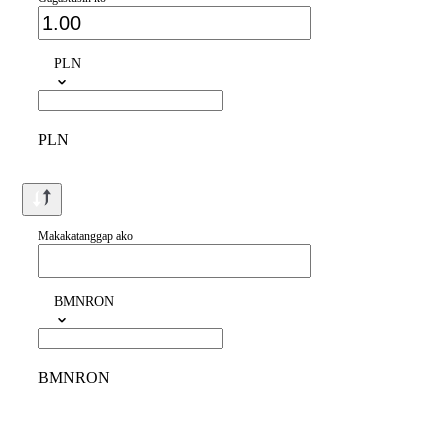
PLN
PLN
Makakatanggap ako
BMNRON
BMNRON