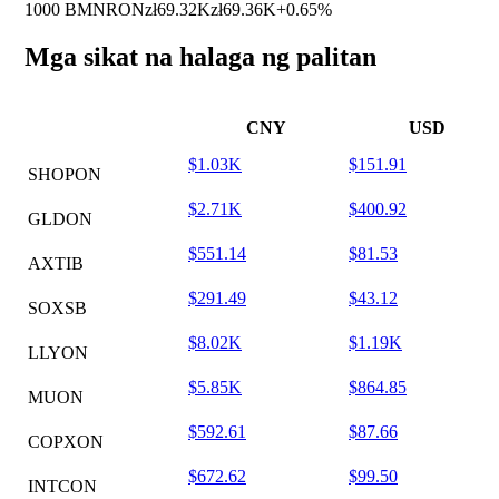
1000 BMNRON
zł69.32K
zł69.36K
+0.65%
Mga sikat na halaga ng palitan
CNY
USD
$1.03K
$151.91
SHOPON
$2.71K
$400.92
GLDON
$551.14
$81.53
AXTIB
$291.49
$43.12
SOXSB
$8.02K
$1.19K
LLYON
$5.85K
$864.85
MUON
$592.61
$87.66
COPXON
$672.62
$99.50
INTCON