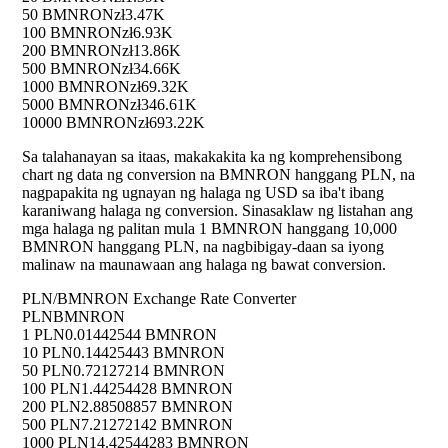
50 BMNRON
zł3.47K
100 BMNRON
zł6.93K
200 BMNRON
zł13.86K
500 BMNRON
zł34.66K
1000 BMNRON
zł69.32K
5000 BMNRON
zł346.61K
10000 BMNRON
zł693.22K
Sa talahanayan sa itaas, makakakita ka ng komprehensibong
chart ng data ng conversion na BMNRON hanggang PLN, na
nagpapakita ng ugnayan ng halaga ng USD sa iba't ibang
karaniwang halaga ng conversion. Sinasaklaw ng listahan ang
mga halaga ng palitan mula 1 BMNRON hanggang 10,000
BMNRON hanggang PLN, na nagbibigay-daan sa iyong
malinaw na maunawaan ang halaga ng bawat conversion.
PLN/BMNRON Exchange Rate Converter
PLN
BMNRON
1 PLN
0.01442544 BMNRON
10 PLN
0.14425443 BMNRON
50 PLN
0.72127214 BMNRON
100 PLN
1.44254428 BMNRON
200 PLN
2.88508857 BMNRON
500 PLN
7.21272142 BMNRON
1000 PLN
14.42544283 BMNRON