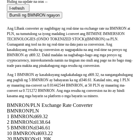
Huling na-update na oras --
I-refresh
Bumili ng BMNRON ngayon
Ang LBank converter ay nagbibigay ng real-time na exchange rate na BMNRON at
PLN, na tumutulong sa iyong madaling i-convert ang BITMINE IMMERSION
TECHNOLOGIES (ONDO TOKENIZED STOCK)(BMNRON) sa PLN.
Gumagamit ang tool na ito ng real-time na data para sa conversion. Ang
kasalukuyang resulta ng conversion ay nagpapakita na ang real-time na presyo ng
BMNRON ay zł69.32. Dahil madalas na nagbabago-bago ang mga presyo ng
cryptocurrency, inirerekumenda namin na tingnan mo muli ang page na ito bago mag-
trade para makita ang pinakabagong mga resulta ng conversion.
Ang 1 BMNRON ay kasalukuyang nagkakahalaga ng zł69.32, na nangangahulugang
ang pagbili ng 5 BMNRON ay babayaran ka ng zł346.61. Katulad nito, ang 1 PLN
ay maaaring ma-convert sa 0.01442544 BMNRON, at 50 PLN ay maaaring ma-
convert sa 0.721272 BMNRON. Ang mga resulta ng conversion na ito ay hindi
kasama ang mga bayarin sa platform o mga bayarin sa minero.
BMNRON/PLN Exchange Rate Converter
BMNRON
PLN
1 BMNRON
zł69.32
2 BMNRON
zł138.64
5 BMNRON
zł346.61
10 BMNRON
zł693.22
20 BMNRON
zł1.39K