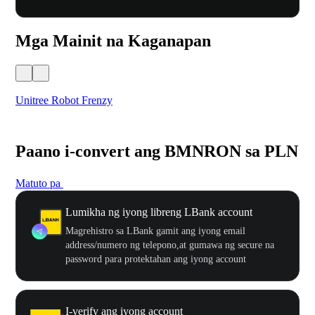
Mga Mainit na Kaganapan
Unitree Robot Frenzy
$50
Paano i-convert ang BMNRON sa PLN
Matuto pa
Lumikha ng iyong libreng LBank account
Magrehistro sa LBank gamit ang iyong email
address/numero ng telepono,at gumawa ng secure na
password para protektahan ang iyong account
I-verify ang iyong account