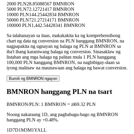
2000 PLN
28.85088567 BMNRON
5000 PLN
72.12721417 BMNRON
10000 PLN
144.25442834 BMNRON
50000 PLN
721.27214171 BMNRON
100000 PLN
1,442.54428341 BMNRON
Sa talahanayan sa itaas, makakakita ka ng komprehensibong
chart ng data ng conversion na PLN hanggang BMNRON, na
nagpapakita ng ugnayan ng halaga ng PLN at BMNRON sa
iba't ibang karaniwang halaga ng conversion. Sinasaklaw ng
listahan ang mga halaga ng palitan mula 1 PLN hanggang
100,000 PLN hanggang BMNRON, na nagbibigay-daan sa
iyong malinaw na maunawaan ang halaga ng bawat conversion.
Bumili ng BMNRON ngayon
BMNRON hanggang PLN na tsart
BMNRON
/
PLN
:
1 BMNRON = zł69.32 PLN
Noong nakaraang 1D, ang pagbabagu-bago ng BMNRON
hanggang PLN ay
+0.48%
.
1D
7D
1M
3M
1Y
ALL