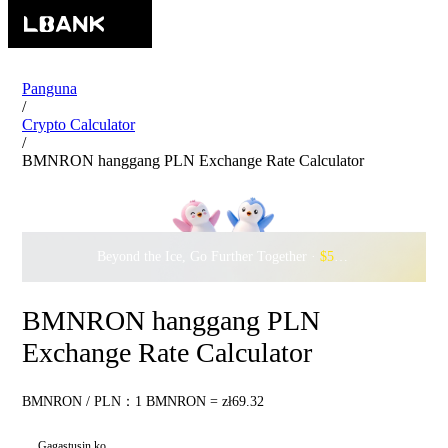
Panguna
/
Crypto Calculator
/
BMNRON hanggang PLN Exchange Rate Calculator
Beyond the Ice, Go Further Together ·
$500,000
to Waddle w
BMNRON hanggang PLN
Exchange Rate Calculator
BMNRON / PLN：1 BMNRON = zł69.32
Gagastusin ko