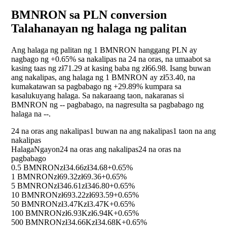
BMNRON sa PLN conversion
Talahanayan ng halaga ng palitan
Ang halaga ng palitan ng 1 BMNRON hanggang PLN ay
nagbago ng
+0.65%
sa nakalipas na 24 na oras, na umaabot sa
kasing taas ng zł71.29 at kasing baba ng zł66.98. Isang buwan
ang nakalipas, ang halaga ng 1 BMNRON ay zł53.40, na
kumakatawan sa pagbabago ng
+29.89%
kumpara sa
kasalukuyang halaga. Sa nakaraang taon, nakaranas si
BMNRON ng
--
pagbabago, na nagresulta sa pagbabago ng
halaga na
--
.
24 na oras ang nakalipas
1 buwan na ang nakalipas
1 taon na ang
nakalipas
Halaga
Ngayon
24 na oras ang nakalipas
24 na oras na
pagbabago
0.5 BMNRON
zł34.66
zł34.68
+0.65%
1 BMNRON
zł69.32
zł69.36
+0.65%
5 BMNRON
zł346.61
zł346.80
+0.65%
10 BMNRON
zł693.22
zł693.59
+0.65%
50 BMNRON
zł3.47K
zł3.47K
+0.65%
100 BMNRON
zł6.93K
zł6.94K
+0.65%
500 BMNRON
zł34.66K
zł34.68K
+0.65%