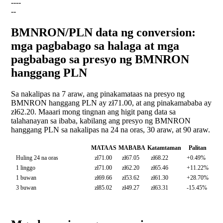
--
--
--
BMNRON/PLN data ng conversion:
mga pagbabago sa halaga at mga
pagbabago sa presyo ng BMNRON
hanggang PLN
Sa nakalipas na 7 araw, ang pinakamataas na presyo ng
BMNRON hanggang PLN ay zł71.00, at ang pinakamababa ay
zł62.20. Maaari mong tingnan ang higit pang data sa
talahanayan sa ibaba, kabilang ang presyo ng BMNRON
hanggang PLN sa nakalipas na 24 na oras, 30 araw, at 90 araw.
MATAAS
MABABA
Katamtaman
Palitan
Huling 24 na oras
zł71.00
zł67.05
zł68.22
+0.49%
1 linggo
zł71.00
zł62.20
zł65.46
+11.22%
1 buwan
zł69.66
zł53.62
zł61.30
+28.70%
3 buwan
zł85.02
zł49.27
zł63.31
-15.45%