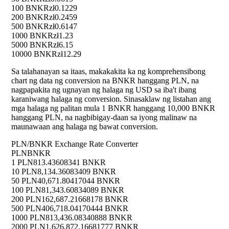
100 BNKR
zł0.1229
200 BNKR
zł0.2459
500 BNKR
zł0.6147
1000 BNKR
zł1.23
5000 BNKR
zł6.15
10000 BNKR
zł12.29
Sa talahanayan sa itaas, makakakita ka ng komprehensibong
chart ng data ng conversion na BNKR hanggang PLN, na
nagpapakita ng ugnayan ng halaga ng USD sa iba't ibang
karaniwang halaga ng conversion. Sinasaklaw ng listahan ang
mga halaga ng palitan mula 1 BNKR hanggang 10,000 BNKR
hanggang PLN, na nagbibigay-daan sa iyong malinaw na
maunawaan ang halaga ng bawat conversion.
PLN/BNKR Exchange Rate Converter
PLN
BNKR
1 PLN
813.43608341 BNKR
10 PLN
8,134.36083409 BNKR
50 PLN
40,671.80417044 BNKR
100 PLN
81,343.60834089 BNKR
200 PLN
162,687.21668178 BNKR
500 PLN
406,718.04170444 BNKR
1000 PLN
813,436.08340888 BNKR
2000 PLN
1,626,872.16681777 BNKR