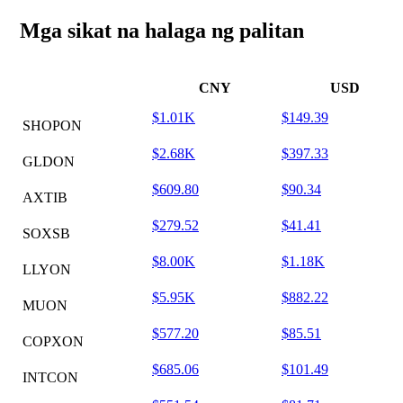
Mga sikat na halaga ng palitan
CNY
USD
$1.01K
$149.39
SHOPON
$2.68K
$397.33
GLDON
$609.80
$90.34
AXTIB
$279.52
$41.41
SOXSB
$8.00K
$1.18K
LLYON
$5.95K
$882.22
MUON
$577.20
$85.51
COPXON
$685.06
$101.49
INTCON