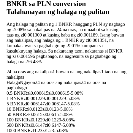
BNKR sa PLN conversion
Talahanayan ng halaga ng palitan
Ang halaga ng palitan ng 1 BNKR hanggang PLN ay nagbago
ng
-5.08%
sa nakalipas na 24 na oras, na umaabot sa kasing
taas ng zł0.001300 at kasing baba ng zł0.001189. Isang buwan
ang nakalipas, ang halaga ng 1 BNKR ay zł0.001351, na
kumakatawan sa pagbabago ng
-9.01%
kumpara sa
kasalukuyang halaga. Sa nakaraang taon, nakaranas si BNKR
ng zł-0.001596 pagbabago, na nagresulta sa pagbabago ng
halaga na
-56.48%
.
24 na oras ang nakalipas
1 buwan na ang nakalipas
1 taon na ang
nakalipas
Halaga
Ngayon
24 na oras ang nakalipas
24 na oras na
pagbabago
0.5 BNKR
zł0.000615
zł0.000615
-5.08%
1 BNKR
zł0.001229
zł0.001229
-5.08%
5 BNKR
zł0.006147
zł0.006147
-5.08%
10 BNKR
zł0.0123
zł0.0123
-5.08%
50 BNKR
zł0.0615
zł0.0615
-5.08%
100 BNKR
zł0.1229
zł0.1229
-5.08%
500 BNKR
zł0.6147
zł0.6147
-5.08%
1000 BNKR
zł1.23
zł1.23
-5.08%