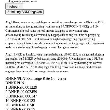
Huling na-update na oras --
I-refresh
Bumili ng BNKR ngayon
Ang LBank converter ay nagbibigay ng real-time na exchange rate na BNKR at PLN,
na tumutulong sa iyong madaling i-convert ang BANKRCOIN(BNKR) sa PLN.
Gumagamit ang tool na ito ng real-time na data para sa conversion. Ang
kasalukuyang resulta ng conversion ay nagpapakita na ang real-time na presyo ng
BNKR ay zł0.001229. Dahil madalas na nagbabago-bago ang mga presyo ng
cryptocurrency, inirerekumenda namin na tingnan mo muli ang page na ito bago mag-
trade para makita ang pinakabagong mga resulta ng conversion.
Ang 1 BNKR ay kasalukuyang nagkakahalaga ng zł0.001229, na nangangahulugang
ang pagbili ng 5 BNKR ay babayaran ka ng zł0.006147. Katulad nito, ang 1 PLN ay
maaaring ma-convert sa 813.43608341 BNKR, at 50 PLN ay maaaring ma-convert
sa 40,671.8041705 BNKR. Ang mga resulta ng conversion na ito ay hindi kasama
ang mga bayarin sa platform o mga bayarin sa minero.
BNKR/PLN Exchange Rate Converter
BNKR
PLN
1 BNKR
zł0.001229
2 BNKR
zł0.002459
5 BNKR
zł0.006147
10 BNKR
zł0.0123
20 BNKR
zł0.0246
50 BNKR
zł0.0615