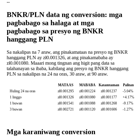
--
BNKR/PLN data ng conversion: mga
pagbabago sa halaga at mga
pagbabago sa presyo ng BNKR
hanggang PLN
Sa nakalipas na 7 araw, ang pinakamataas na presyo ng BNKR
hanggang PLN ay zł0.001326, at ang pinakamababa ay
zł0.001080. Maaari mong tingnan ang higit pang data sa
talahanayan sa ibaba, kabilang ang presyo ng BNKR hanggang
PLN sa nakalipas na 24 na oras, 30 araw, at 90 araw.
MATAAS
MABABA
Katamtaman
Palitan
Huling 24 na oras
zł0.001295
zł0.001224
zł0.001237
-5.04%
1 linggo
zł0.001326
zł0.001080
zł0.001177
+4.17%
1 buwan
zł0.001541
zł0.001088
zł0.001268
-9.17%
3 buwan
zł0.002721
zł0.001120
zł0.001606
-1.27%
Mga karaniwang conversion