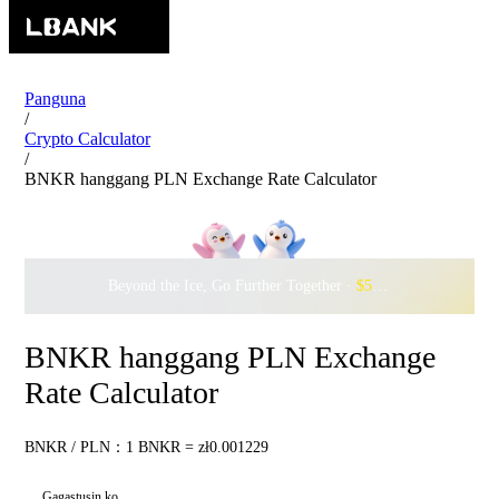
Panguna
/
Crypto Calculator
/
BNKR hanggang PLN Exchange Rate Calculator
Beyond the Ice, Go Further Together ·
$500,000
to Waddle w
BNKR hanggang PLN Exchange
Rate Calculator
BNKR / PLN：1 BNKR = zł0.001229
Gagastusin ko