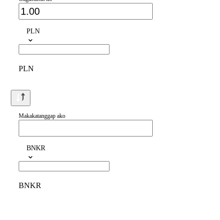
PLN
PLN
Makakatanggap ako
BNKR
BNKR