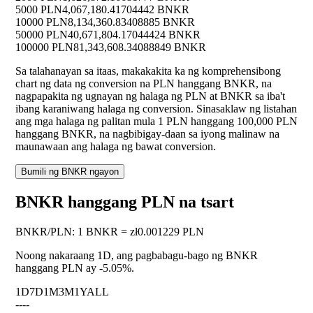
5000 PLN
4,067,180.41704442 BNKR
10000 PLN
8,134,360.83408885 BNKR
50000 PLN
40,671,804.17044424 BNKR
100000 PLN
81,343,608.34088849 BNKR
Sa talahanayan sa itaas, makakakita ka ng komprehensibong
chart ng data ng conversion na PLN hanggang BNKR, na
nagpapakita ng ugnayan ng halaga ng PLN at BNKR sa iba't
ibang karaniwang halaga ng conversion. Sinasaklaw ng listahan
ang mga halaga ng palitan mula 1 PLN hanggang 100,000 PLN
hanggang BNKR, na nagbibigay-daan sa iyong malinaw na
maunawaan ang halaga ng bawat conversion.
Bumili ng BNKR ngayon
BNKR hanggang PLN na tsart
BNKR
/
PLN
:
1 BNKR = zł0.001229 PLN
Noong nakaraang 1D, ang pagbabagu-bago ng BNKR
hanggang PLN ay
-5.05%
.
1D
7D
1M
3M
1Y
ALL
--
--