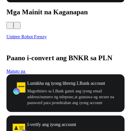
Mga Mainit na Kaganapan
Unitree Robot Frenzy
$50
Paano i-convert ang BNKR sa PLN
Matuto pa
Lumikha ng iyong libreng LBank account
Magrehistro sa LBank gamit ang iyong email
address/numero ng telepono,at gumawa ng secure na
password para protektahan ang iyong account
I-verify ang iyong account