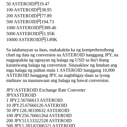
50 ASTEROID
円19.47
100 ASTEROID
円38.95
200 ASTEROID
円77.89
500 ASTEROID
円194.73
1000 ASTEROID
円389.46
5000 ASTEROID
円1.95K
10000 ASTEROID
円3.89K
Sa talahanayan sa itaas, makakakita ka ng komprehensibong
chart ng data ng conversion na ASTEROID hanggang JPY, na
nagpapakita ng ugnayan ng halaga ng USD sa iba't ibang
karaniwang halaga ng conversion. Sinasaklaw ng listahan ang
mga halaga ng palitan mula 1 ASTEROID hanggang 10,000
ASTEROID hanggang JPY, na nagbibigay-daan sa iyong
malinaw na maunawaan ang halaga ng bawat conversion.
JPY/ASTEROID Exchange Rate Converter
JPY
ASTEROID
1 JPY
2.56766613 ASTEROID
10 JPY
25.67666126 ASTEROID
50 JPY
128.38330632 ASTEROID
100 JPY
256.76661264 ASTEROID
200 JPY
513.53322528 ASTEROID
500 JPY
1,283.83306321 ASTEROID