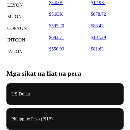
$8.03K
$1.19K
LLYON
$5.93K
$878.72
MUON
$597.20
$88.47
COPXON
$683.71
$101.29
INTCON
$550.99
$81.63
IAUON
Mga sikat na fiat na pera
US Dollar
Philippine Peso (PHP)