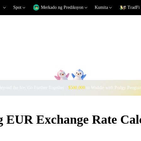
Spot
Merkado ng Prediksyon
Kumita
TradFi
eyond the Ice, Go Further Together ·
$500,000
to Waddle with Pudgy Pengui
EUR Exchange Rate Calc