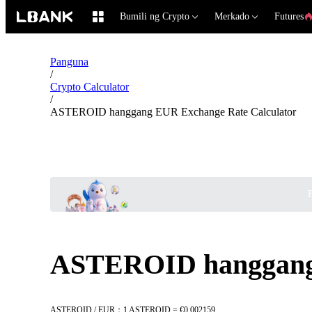
Bumili ng Crypto
Merkado
Futures
Panguna
/
Crypto Calculator
/
ASTEROID hanggang EUR Exchange Rate Calculator
B
ASTEROID hanggang 
ASTEROID / EUR：1 ASTEROID = €0.002159