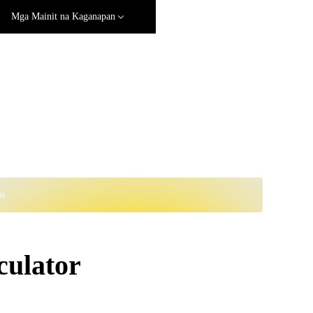
Mga Mainit na Kaganapan
ns
ulator