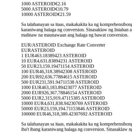
1000 ASTEROID
€2.16
5000 ASTEROID
€10.79
10000 ASTEROID
€21.59
Sa talahanayan sa itaas, makakakita ka ng komprehensibo
karaniwang halaga ng conversion. Sinasaklaw ng listah
malinaw na maunawaan ang halaga ng bawat conversion.
EUR/ASTEROID Exchange Rate Converter
EUR
ASTEROID
1 EUR
463.18389423 ASTEROID
10 EUR
4,631.83894231 ASTEROID
50 EUR
23,159.19471154 ASTEROID
100 EUR
46,318.38942308 ASTEROID
200 EUR
92,636.77884615 ASTEROID
500 EUR
231,591.94711538 ASTEROID
1000 EUR
463,183.89423077 ASTEROID
2000 EUR
926,367.78846154 ASTEROID
5000 EUR
2,315,919.47115385 ASTEROID
10000 EUR
4,631,838.94230769 ASTEROID
50000 EUR
23,159,194.71153846 ASTEROID
100000 EUR
46,318,389.42307692 ASTEROID
Sa talahanayan sa itaas, makakakita ka ng komprehensi
iba't ibang karaniwang halaga ng conversion. Sinasakla