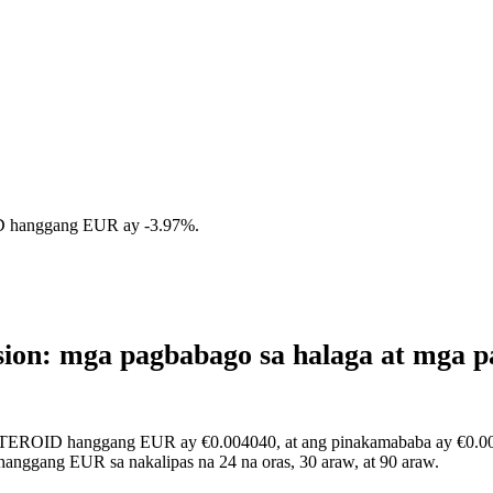
ID hanggang EUR ay
-3.97%
.
n: mga pagbabago sa halaga at mga pa
ASTEROID hanggang EUR ay €0.004040, at ang pinakamababa ay €0.002
anggang EUR sa nakalipas na 24 na oras, 30 araw, at 90 araw.