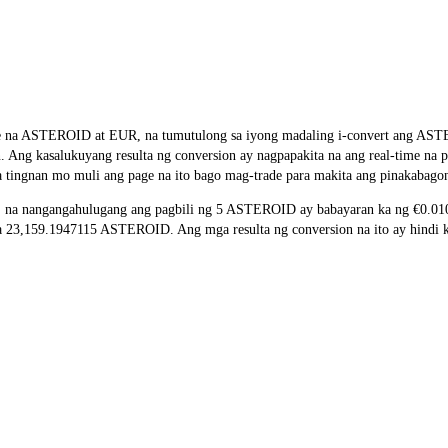
e rate na ASTEROID at EUR, na tumutulong sa iyong madaling i-convert 
ion. Ang kasalukuyang resulta ng conversion ay nagpapakita na ang real-time 
 tingnan mo muli ang page na ito bago mag-trade para makita ang pinakabagon
a nangangahulugang ang pagbili ng 5 ASTEROID ay babayaran ka ng €0.0108
3,159.1947115 ASTEROID. Ang mga resulta ng conversion na ito ay hindi ka