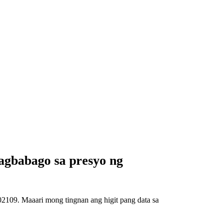
gbabago sa presyo ng
109. Maaari mong tingnan ang higit pang data sa