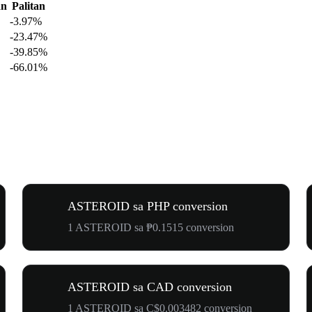
an
Palitan
-3.97%
-23.47%
-39.85%
-66.01%
ASTEROID sa PHP conversion
1 ASTEROID sa ₱0.1515 conversion
ASTEROID sa CAD conversion
1 ASTEROID sa C$0.003482 conversion