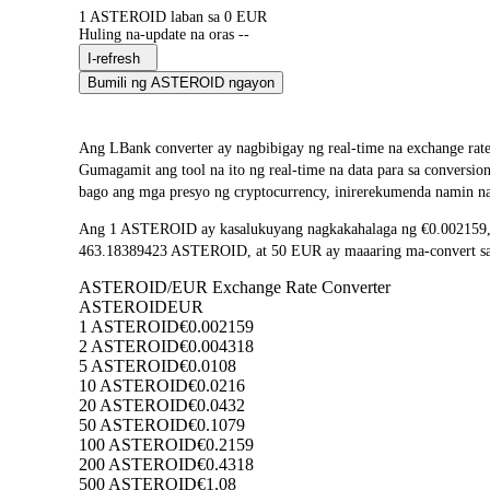
1 ASTEROID laban sa 0 EUR
Huling na-update na oras --
I-refresh
Bumili ng ASTEROID ngayon
Ang LBank converter ay nagbibigay ng real-time na exchang
Gumagamit ang tool na ito ng real-time na data para sa convers
bago ang mga presyo ng cryptocurrency, inirerekumenda namin na
Ang 1 ASTEROID ay kasalukuyang nagkakahalaga ng €0.002159, n
463.18389423 ASTEROID, at 50 EUR ay maaaring ma-convert sa 2
ASTEROID/EUR Exchange Rate Converter
ASTEROID
EUR
1 ASTEROID
€0.002159
2 ASTEROID
€0.004318
5 ASTEROID
€0.0108
10 ASTEROID
€0.0216
20 ASTEROID
€0.0432
50 ASTEROID
€0.1079
100 ASTEROID
€0.2159
200 ASTEROID
€0.4318
500 ASTEROID
€1.08