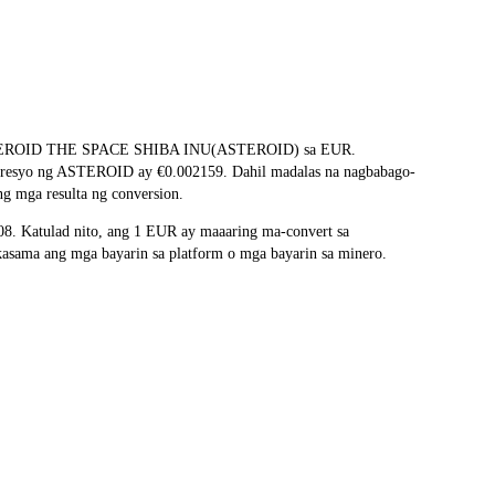
ang ASTEROID THE SPACE SHIBA INU(ASTEROID) sa EUR.
na presyo ng ASTEROID ay €0.002159. Dahil madalas na nagbabago-
g mga resulta ng conversion.
. Katulad nito, ang 1 EUR ay maaaring ma-convert sa
sama ang mga bayarin sa platform o mga bayarin sa minero.