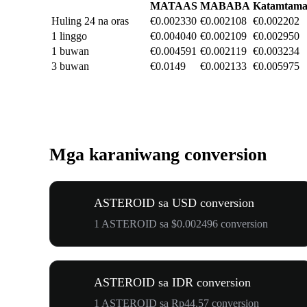
MATAAS
MABABA
Katamtam
Huling 24 na oras
€0.002330
€0.002108
€0.002202
1 linggo
€0.004040
€0.002109
€0.002950
1 buwan
€0.004591
€0.002119
€0.003234
3 buwan
€0.0149
€0.002133
€0.005975
Mga karaniwang conversion
ASTEROID sa USD conversion
1 ASTEROID sa $0.002496 conversion
ASTEROID sa IDR conversion
1 ASTEROID sa Rp44.57 conversion