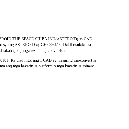
ang ASTEROID THE SPACE SHIBA INU(ASTEROID) sa CAD.
na presyo ng ASTEROID ay C$0.003614. Dahil madalas na
pinakabagong mga resulta ng conversion.
181. Katulad nito, ang 1 CAD ay maaaring ma-convert sa
a ang mga bayarin sa platform o mga bayarin sa minero.