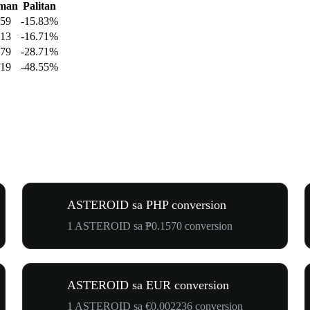
man
Palitan
859
-15.83%
913
-16.71%
279
-28.71%
719
-48.55%
ASTEROID sa PHP conversion
1 ASTEROID sa ₱0.1570 conversion
ASTEROID sa EUR conversion
1 ASTEROID sa €0.002236 conversion