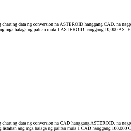
ng chart ng data ng conversion na ASTEROID hanggang CAD, na nagpa
an ang mga halaga ng palitan mula 1 ASTEROID hanggang 10,000 AS
bong chart ng data ng conversion na CAD hanggang ASTEROID, na na
w ng listahan ang mga halaga ng palitan mula 1 CAD hanggang 100,0