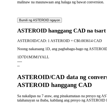
malinaw na maunawaan ang halaga ng bawat conversion.
Bumili ng ASTEROID ngayon
ASTEROID hanggang CAD na tsart
ASTEROID
/
CAD
:
1 ASTEROID = C$0.003614 CAD
Noong nakaraang 1D, ang pagbabagu-bago ng ASTERO
1D
7D
1M
3M
1Y
ALL
--
--
--
ASTEROID/CAD data ng conversio
ASTEROID hanggang CAD
Sa nakalipas na 7 araw, ang pinakamataas na presyo ng 
talahanayan sa ibaba, kabilang ang presyo ng ASTEROID h