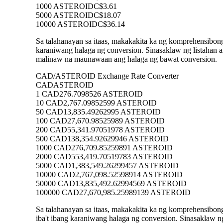
1000 ASTEROID
C$3.61
5000 ASTEROID
C$18.07
10000 ASTEROID
C$36.14
Sa talahanayan sa itaas, makakakita ka ng komprehensibo
karaniwang halaga ng conversion. Sinasaklaw ng listah
malinaw na maunawaan ang halaga ng bawat conversion.
CAD/ASTEROID Exchange Rate Converter
CAD
ASTEROID
1 CAD
276.7098526 ASTEROID
10 CAD
2,767.09852599 ASTEROID
50 CAD
13,835.49262995 ASTEROID
100 CAD
27,670.98525989 ASTEROID
200 CAD
55,341.97051978 ASTEROID
500 CAD
138,354.92629946 ASTEROID
1000 CAD
276,709.85259891 ASTEROID
2000 CAD
553,419.70519783 ASTEROID
5000 CAD
1,383,549.26299457 ASTEROID
10000 CAD
2,767,098.52598914 ASTEROID
50000 CAD
13,835,492.62994569 ASTEROID
100000 CAD
27,670,985.25989139 ASTEROID
Sa talahanayan sa itaas, makakakita ka ng komprehensi
iba't ibang karaniwang halaga ng conversion. Sinasakla