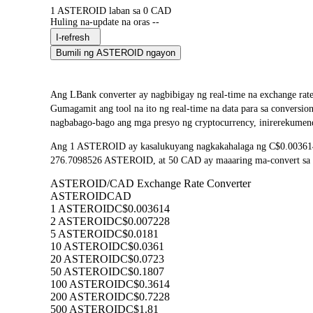
1 ASTEROID laban sa 0 CAD
Huling na-update na oras --
I-refresh
Bumili ng ASTEROID ngayon
Ang LBank converter ay nagbibigay ng real-time na exchang
Gumagamit ang tool na ito ng real-time na data para sa convers
nagbabago-bago ang mga presyo ng cryptocurrency, inirerekumend
Ang 1 ASTEROID ay kasalukuyang nagkakahalaga ng C$0.003614,
276.7098526 ASTEROID, at 50 CAD ay maaaring ma-convert sa 13
ASTEROID/CAD Exchange Rate Converter
ASTEROID
CAD
1 ASTEROID
C$0.003614
2 ASTEROID
C$0.007228
5 ASTEROID
C$0.0181
10 ASTEROID
C$0.0361
20 ASTEROID
C$0.0723
50 ASTEROID
C$0.1807
100 ASTEROID
C$0.3614
200 ASTEROID
C$0.7228
500 ASTEROID
C$1.81