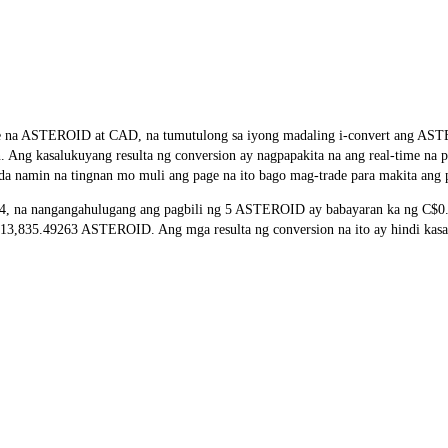
e rate na ASTEROID at CAD, na tumutulong sa iyong madaling i-convert 
ion. Ang kasalukuyang resulta ng conversion ay nagpapakita na ang real-time 
a namin na tingnan mo muli ang page na ito bago mag-trade para makita ang 
 na nangangahulugang ang pagbili ng 5 ASTEROID ay babayaran ka ng C$0.0
,835.49263 ASTEROID. Ang mga resulta ng conversion na ito ay hindi kasam