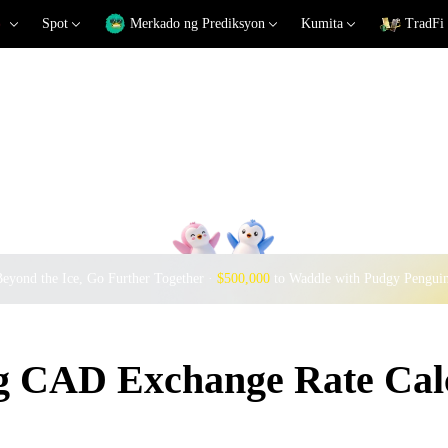
Spot
Merkado ng Prediksyon
Kumita
TradFi
eyond the Ice, Go Further Together ·
$500,000
to Waddle with Pudgy Pengui
CAD Exchange Rate Calc