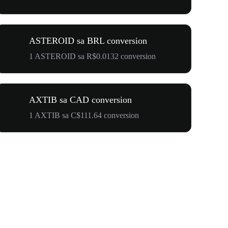
ASTEROID sa BRL conversion
1 ASTEROID sa R$0.0132 conversion
AXTIB sa CAD conversion
1 AXTIB sa C$111.64 conversion
$500,000 T