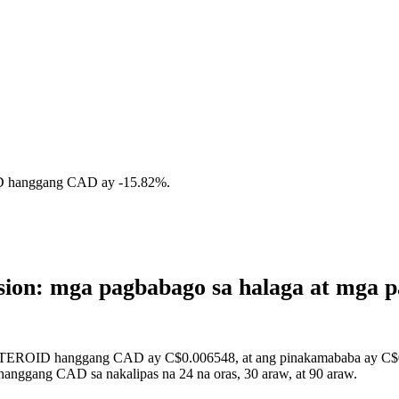
ID hanggang CAD ay
-15.82%
.
n: mga pagbabago sa halaga at mga pa
ASTEROID hanggang CAD ay C$0.006548, at ang pinakamababa ay C$0.
anggang CAD sa nakalipas na 24 na oras, 30 araw, at 90 araw.