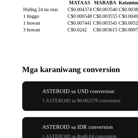
MATAAS
MABABA
Katamta
Huling 24 na oras
C$0.004374
C$0.003540
C$0.003
1 linggo
C$0.006548
C$0.003555
C$0.004
1 buwan
C$0.007441
C$0.003541
C$0.005
3 buwan
C$0.0242
C$0.003615
C$0.009
Mga karaniwang conversion
ASTEROID sa USD conversion
1 ASTEROID sa $0.002578 conversion
ASTEROID sa IDR conversion
1 ASTEROID sa Rp46.04 conversion