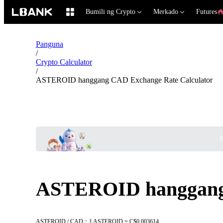
Bumili ng Crypto
Merkado
Futures
Panguna
/
Crypto Calculator
/
ASTEROID hanggang CAD Exchange Rate Calculator
B
ASTEROID hanggang 
ASTEROID / CAD：1 ASTEROID = C$0.003614