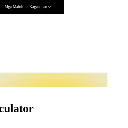
Mga Mainit na Kaganapan
ns
ulator