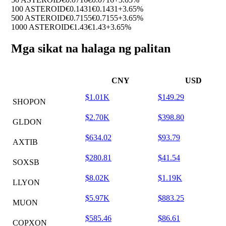
100 ASTEROID
€0.1431
€0.1431
+3.65%
500 ASTEROID
€0.7155
€0.7155
+3.65%
1000 ASTEROID
€1.43
€1.43
+3.65%
Mga sikat na halaga ng palitan
CNY
USD
$1.01K
$149.29
SHOPON
$2.70K
$398.80
GLDON
$634.02
$93.79
AXTIB
$280.81
$41.54
SOXSB
$8.02K
$1.19K
LLYON
$5.97K
$883.25
MUON
$585.46
$86.61
COPXON