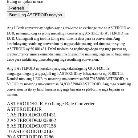
Huling na-update na oras --
I-refresh
Bumili ng ASTEROID ngayon
Ang LBank converter ay nagbibigay ng real-time na exchange rate na ASTEROID at
EUR, na tumutulong sa iyong madaling i-convert ang ASTEROID(ASTEROID) sa
EUR. Gumagamit ang tool na ito ng real-time na data para sa conversion. Ang
kasalukuyang resulta ng conversion ay nagpapakita na ang real-time na presyo ng
ASTEROID ay €0.001431. Dahil madalas na nagbabago-bago ang mga presyo ng
cryptocurrency, inirerekumenda namin na tingnan mo muli ang page na ito bago mag-
trade para makita ang pinakabagong mga resulta ng conversion.
Ang 1 ASTEROID ay kasalukuyang nagkakahalaga ng €0.001431, na
nangangahulugang ang pagbili ng 5 ASTEROID ay babayaran ka ng €0.007155.
Katulad nito, ang 1 EUR ay maaaring ma-convert sa 698.79158098 ASTEROID, at
50 EUR ay maaaring ma-convert sa 34,939.579049 ASTEROID. Ang mga resulta ng
conversion na ito ay hindi kasama ang mga bayarin sa platform o mga bayarin sa
minero.
ASTEROID/EUR Exchange Rate Converter
ASTEROID
EUR
1 ASTEROID
€0.001431
2 ASTEROID
€0.002862
5 ASTEROID
€0.007155
10 ASTEROID
€0.0143
20 ASTEROID
€0.0286