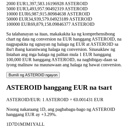
2000 EUR
1,397,583.16196928 ASTEROID
5000 EUR
3,493,957.90492319 ASTEROID
10000 EUR
6,987,915.80984638 ASTEROID
50000 EUR
34,939,579.04923189 ASTEROID
100000 EUR
69,879,158.09846377 ASTEROID
Sa talahanayan sa itaas, makakakita ka ng komprehensibong
chart ng data ng conversion na EUR hanggang ASTEROID, na
nagpapakita ng ugnayan ng halaga ng EUR at ASTEROID sa
iba't ibang karaniwang halaga ng conversion. Sinasaklaw ng
listahan ang mga halaga ng palitan mula 1 EUR hanggang
100,000 EUR hanggang ASTEROID, na nagbibigay-daan sa
iyong malinaw na maunawaan ang halaga ng bawat conversion.
Bumili ng ASTEROID ngayon
ASTEROID hanggang EUR na tsart
ASTEROID
/
EUR
:
1 ASTEROID = €0.001431 EUR
Noong nakaraang 1D, ang pagbabagu-bago ng ASTEROID
hanggang EUR ay
+3.29%
.
1D
7D
1M
3M
1Y
ALL