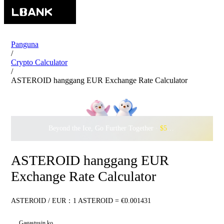
Panguna
/
Crypto Calculator
/
ASTEROID hanggang EUR Exchange Rate Calculator
Beyond the Ice, Go Further Together ·
$500,000
to Waddle w
ASTEROID hanggang EUR
Exchange Rate Calculator
ASTEROID / EUR：1 ASTEROID = €0.001431
Gagastusin ko