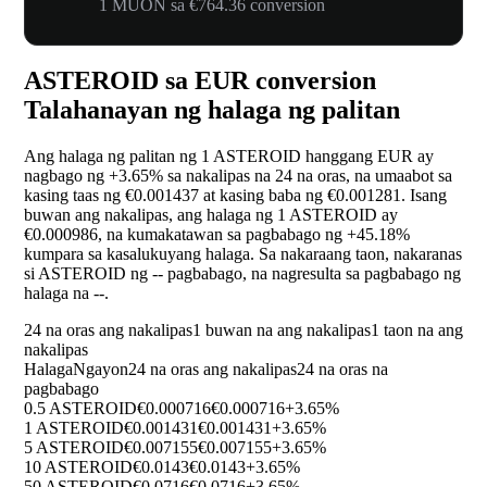
1 MUON sa €764.36 conversion
ASTEROID sa EUR conversion
Talahanayan ng halaga ng palitan
Ang halaga ng palitan ng 1 ASTEROID hanggang EUR ay
nagbago ng
+3.65%
sa nakalipas na 24 na oras, na umaabot sa
kasing taas ng €0.001437 at kasing baba ng €0.001281. Isang
buwan ang nakalipas, ang halaga ng 1 ASTEROID ay
€0.000986, na kumakatawan sa pagbabago ng
+45.18%
kumpara sa kasalukuyang halaga. Sa nakaraang taon, nakaranas
si ASTEROID ng
--
pagbabago, na nagresulta sa pagbabago ng
halaga na
--
.
24 na oras ang nakalipas
1 buwan na ang nakalipas
1 taon na ang
nakalipas
Halaga
Ngayon
24 na oras ang nakalipas
24 na oras na
pagbabago
0.5 ASTEROID
€0.000716
€0.000716
+3.65%
1 ASTEROID
€0.001431
€0.001431
+3.65%
5 ASTEROID
€0.007155
€0.007155
+3.65%
10 ASTEROID
€0.0143
€0.0143
+3.65%
50 ASTEROID
€0.0716
€0.0716
+3.65%