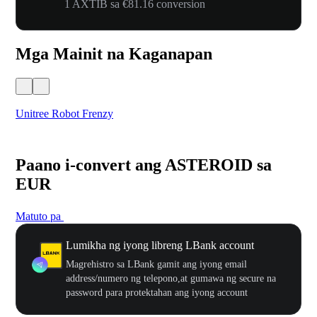
1 AXTIB sa €81.16 conversion
Mga Mainit na Kaganapan
Unitree Robot Frenzy
$50
Paano i-convert ang ASTEROID sa
EUR
Matuto pa
Lumikha ng iyong libreng LBank account
Magrehistro sa LBank gamit ang iyong email
address/numero ng telepono,at gumawa ng secure na
password para protektahan ang iyong account