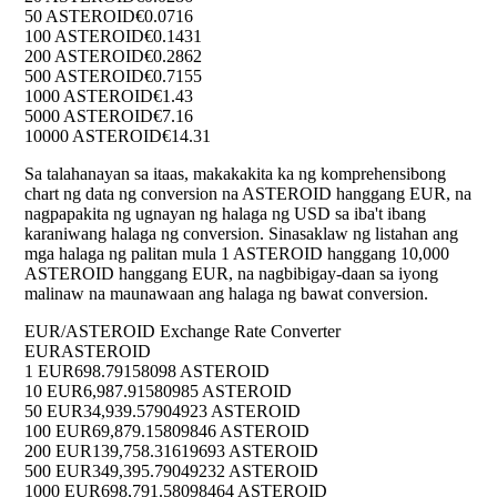
50 ASTEROID
€0.0716
100 ASTEROID
€0.1431
200 ASTEROID
€0.2862
500 ASTEROID
€0.7155
1000 ASTEROID
€1.43
5000 ASTEROID
€7.16
10000 ASTEROID
€14.31
Sa talahanayan sa itaas, makakakita ka ng komprehensibong
chart ng data ng conversion na ASTEROID hanggang EUR, na
nagpapakita ng ugnayan ng halaga ng USD sa iba't ibang
karaniwang halaga ng conversion. Sinasaklaw ng listahan ang
mga halaga ng palitan mula 1 ASTEROID hanggang 10,000
ASTEROID hanggang EUR, na nagbibigay-daan sa iyong
malinaw na maunawaan ang halaga ng bawat conversion.
EUR/ASTEROID Exchange Rate Converter
EUR
ASTEROID
1 EUR
698.79158098 ASTEROID
10 EUR
6,987.91580985 ASTEROID
50 EUR
34,939.57904923 ASTEROID
100 EUR
69,879.15809846 ASTEROID
200 EUR
139,758.31619693 ASTEROID
500 EUR
349,395.79049232 ASTEROID
1000 EUR
698,791.58098464 ASTEROID