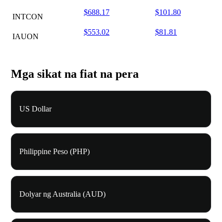
$688.17
$101.80
INTCON
$553.02
$81.81
IAUON
Mga sikat na fiat na pera
US Dollar
Philippine Peso (PHP)
Dolyar ng Australia (AUD)