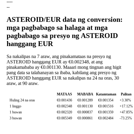
--
--
--
ASTEROID/EUR data ng conversion:
mga pagbabago sa halaga at mga
pagbabago sa presyo ng ASTEROID
hanggang EUR
Sa nakalipas na 7 araw, ang pinakamataas na presyo ng
ASTEROID hanggang EUR ay €0.002348, at ang
pinakamababa ay €0.001130. Maaari mong tingnan ang higit
pang data sa talahanayan sa ibaba, kabilang ang presyo ng
ASTEROID hanggang EUR sa nakalipas na 24 na oras, 30
araw, at 90 araw.
MATAAS
MABABA
Katamtaman
Palitan
Huling 24 na oras
€0.001436
€0.001289
€0.001354
+3.30%
1 linggo
€0.002348
€0.001130
€0.001516
+17.12%
1 buwan
€0.002320
€0.000837
€0.001359
+47.85%
3 buwan
€0.005349
€0.000861
€0.002484
-73.25%