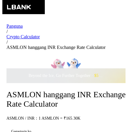
Panguna
/
Crypto Calculator
/
ASMLON hanggang INR Exchange Rate Calculator
Beyond the Ice, Go Further Together ·
$500,000
to Waddle w
ASMLON hanggang INR Exchange
Rate Calculator
ASMLON / INR：1 ASMLON = ₹165.30K
Gagastusin ko