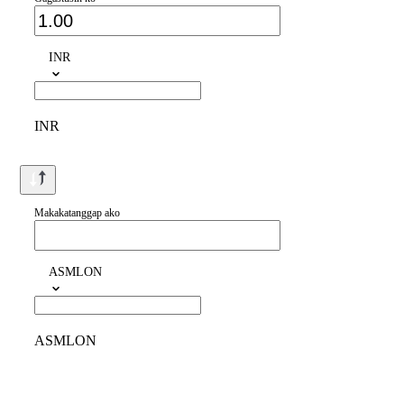
INR
INR
Makakatanggap ako
ASMLON
ASMLON