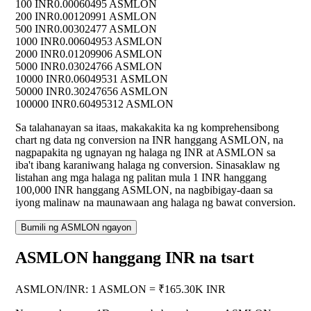
100 INR
0.00060495 ASMLON
200 INR
0.00120991 ASMLON
500 INR
0.00302477 ASMLON
1000 INR
0.00604953 ASMLON
2000 INR
0.01209906 ASMLON
5000 INR
0.03024766 ASMLON
10000 INR
0.06049531 ASMLON
50000 INR
0.30247656 ASMLON
100000 INR
0.60495312 ASMLON
Sa talahanayan sa itaas, makakakita ka ng komprehensibong
chart ng data ng conversion na INR hanggang ASMLON, na
nagpapakita ng ugnayan ng halaga ng INR at ASMLON sa
iba't ibang karaniwang halaga ng conversion. Sinasaklaw ng
listahan ang mga halaga ng palitan mula 1 INR hanggang
100,000 INR hanggang ASMLON, na nagbibigay-daan sa
iyong malinaw na maunawaan ang halaga ng bawat conversion.
Bumili ng ASMLON ngayon
ASMLON hanggang INR na tsart
ASMLON
/
INR
:
1 ASMLON = ₹165.30K INR