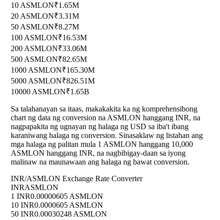
10 ASMLON
₹1.65M
20 ASMLON
₹3.31M
50 ASMLON
₹8.27M
100 ASMLON
₹16.53M
200 ASMLON
₹33.06M
500 ASMLON
₹82.65M
1000 ASMLON
₹165.30M
5000 ASMLON
₹826.51M
10000 ASMLON
₹1.65B
Sa talahanayan sa itaas, makakakita ka ng komprehensibong
chart ng data ng conversion na ASMLON hanggang INR, na
nagpapakita ng ugnayan ng halaga ng USD sa iba't ibang
karaniwang halaga ng conversion. Sinasaklaw ng listahan ang
mga halaga ng palitan mula 1 ASMLON hanggang 10,000
ASMLON hanggang INR, na nagbibigay-daan sa iyong
malinaw na maunawaan ang halaga ng bawat conversion.
INR/ASMLON Exchange Rate Converter
INR
ASMLON
1 INR
0.00000605 ASMLON
10 INR
0.0000605 ASMLON
50 INR
0.00030248 ASMLON