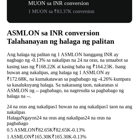
MUON sa INR conversion
1 MUON sa ₹83.37K conversion
ASMLON sa INR conversion
Talahanayan ng halaga ng palitan
Ang halaga ng palitan ng 1 ASMLON hanggang INR ay
nagbago ng
-0.13%
sa nakalipas na 24 na oras, na umaabot sa
kasing taas ng ₹168.22K at kasing baba ng ₹164.23K. Isang
buwan ang nakalipas, ang halaga ng 1 ASMLON ay
₹172.68K, na kumakatawan sa pagbabago ng
-4.26%
kumpara
sa kasalukuyang halaga. Sa nakaraang taon, nakaranas si
ASMLON ng
--
pagbabago, na nagresulta sa pagbabago ng
halaga na
--
.
24 na oras ang nakalipas
1 buwan na ang nakalipas
1 taon na ang
nakalipas
Halaga
Ngayon
24 na oras ang nakalipas
24 na oras na
pagbabago
0.5 ASMLON
₹82.65K
₹82.65K
-0.13%
1 ASMLON
₹165.30K
₹165.30K
-0.13%