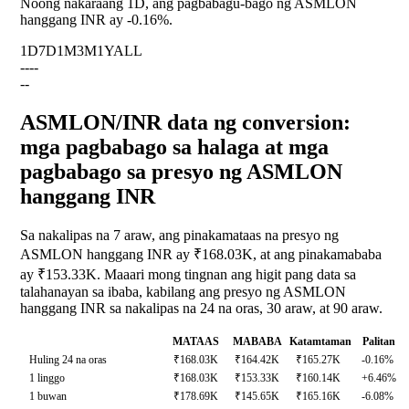
Noong nakaraang 1D, ang pagbabagu-bago ng ASMLON
hanggang INR ay
-0.16%
.
1D
7D
1M
3M
1Y
ALL
--
--
--
ASMLON/INR data ng conversion:
mga pagbabago sa halaga at mga
pagbabago sa presyo ng ASMLON
hanggang INR
Sa nakalipas na 7 araw, ang pinakamataas na presyo ng
ASMLON hanggang INR ay ₹168.03K, at ang pinakamababa
ay ₹153.33K. Maaari mong tingnan ang higit pang data sa
talahanayan sa ibaba, kabilang ang presyo ng ASMLON
hanggang INR sa nakalipas na 24 na oras, 30 araw, at 90 araw.
MATAAS
MABABA
Katamtaman
Palitan
Huling 24 na oras
₹168.03K
₹164.42K
₹165.27K
-0.16%
1 linggo
₹168.03K
₹153.33K
₹160.14K
+6.46%
1 buwan
₹178.69K
₹145.65K
₹165.16K
-6.08%