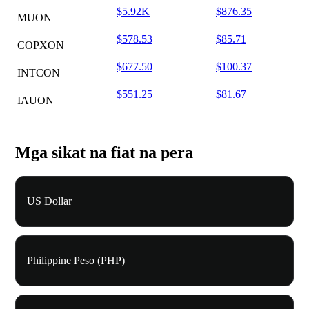
$5.92K
$876.35
MUON
$578.53
$85.71
COPXON
$677.50
$100.37
INTCON
$551.25
$81.67
IAUON
Mga sikat na fiat na pera
US Dollar
Philippine Peso (PHP)