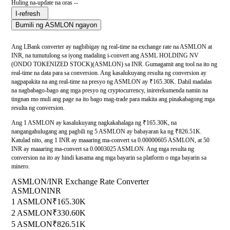
Huling na-update na oras --
I-refresh
Bumili ng ASMLON ngayon
Ang LBank converter ay nagbibigay ng real-time na exchange rate na ASMLON at
INR, na tumutulong sa iyong madaling i-convert ang ASML HOLDING NV
(ONDO TOKENIZED STOCK)(ASMLON) sa INR. Gumagamit ang tool na ito ng
real-time na data para sa conversion. Ang kasalukuyang resulta ng conversion ay
nagpapakita na ang real-time na presyo ng ASMLON ay ₹165.30K. Dahil madalas
na nagbabago-bago ang mga presyo ng cryptocurrency, inirerekumenda namin na
tingnan mo muli ang page na ito bago mag-trade para makita ang pinakabagong mga
resulta ng conversion.
Ang 1 ASMLON ay kasalukuyang nagkakahalaga ng ₹165.30K, na
nangangahulugang ang pagbili ng 5 ASMLON ay babayaran ka ng ₹826.51K.
Katulad nito, ang 1 INR ay maaaring ma-convert sa 0.00000605 ASMLON, at 50
INR ay maaaring ma-convert sa 0.0003025 ASMLON. Ang mga resulta ng
conversion na ito ay hindi kasama ang mga bayarin sa platform o mga bayarin sa
minero.
ASMLON/INR Exchange Rate Converter
ASMLON
INR
1 ASMLON
₹165.30K
2 ASMLON
₹330.60K
5 ASMLON
₹826.51K