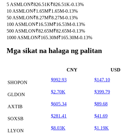
5 ASMLON
₹826.51K
₹826.51K
-0.13%
10 ASMLON
₹1.65M
₹1.65M
-0.13%
50 ASMLON
₹8.27M
₹8.27M
-0.13%
100 ASMLON
₹16.53M
₹16.53M
-0.13%
500 ASMLON
₹82.65M
₹82.65M
-0.13%
1000 ASMLON
₹165.30M
₹165.30M
-0.13%
Mga sikat na halaga ng palitan
CNY
USD
$992.93
$147.10
SHOPON
$2.70K
$399.79
GLDON
$605.34
$89.68
AXTIB
$281.41
$41.69
SOXSB
$8.03K
$1.19K
LLYON