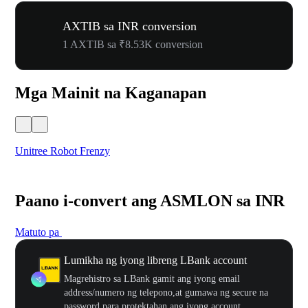
AXTIB sa INR conversion
1 AXTIB sa ₹8.53K conversion
Mga Mainit na Kaganapan
Unitree Robot Frenzy
$50
Paano i-convert ang ASMLON sa INR
Matuto pa
Lumikha ng iyong libreng LBank account
Magrehistro sa LBank gamit ang iyong email
address/numero ng telepono,at gumawa ng secure na
password para protektahan ang iyong account