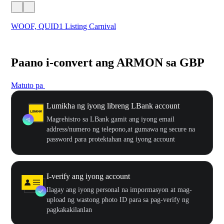
WOOF, QUID1 Listing Carnival
You
Paano i-convert ang ARMON sa GBP
Matuto pa
Lumikha ng iyong libreng LBank account
Magrehistro sa LBank gamit ang iyong email
address/numero ng telepono,at gumawa ng secure na
password para protektahan ang iyong account
I-verify ang iyong account
Ilagay ang iyong personal na impormasyon at mag-
upload ng wastong photo ID para sa pag-verify ng
pagkakakilanlan