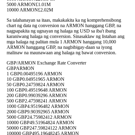
5000 ARMON
£1.01M
10000 ARMON
£2.02M
Sa talahanayan sa itaas, makakakita ka ng komprehensibong
chart ng data ng conversion na ARMON hanggang GBP, na
nagpapakita ng ugnayan ng halaga ng USD sa iba't ibang
karaniwang halaga ng conversion. Sinasaklaw ng listahan ang
mga halaga ng palitan mula 1 ARMON hanggang 10,000
ARMON hanggang GBP, na nagbibigay-daan sa iyong
malinaw na maunawaan ang halaga ng bawat conversion.
GBP/ARMON Exchange Rate Converter
GBP
ARMON
1 GBP
0.00495196 ARMON
10 GBP
0.04951965 ARMON
50 GBP
0.24759824 ARMON
100 GBP
0.49519648 ARMON
200 GBP
0.99039296 ARMON
500 GBP
2.47598241 ARMON
1000 GBP
4.95196482 ARMON
2000 GBP
9.90392965 ARMON
5000 GBP
24.75982412 ARMON
10000 GBP
49.51964824 ARMON
50000 GBP
247.59824122 ARMON
100000 GBP
495.19648245 ARMON