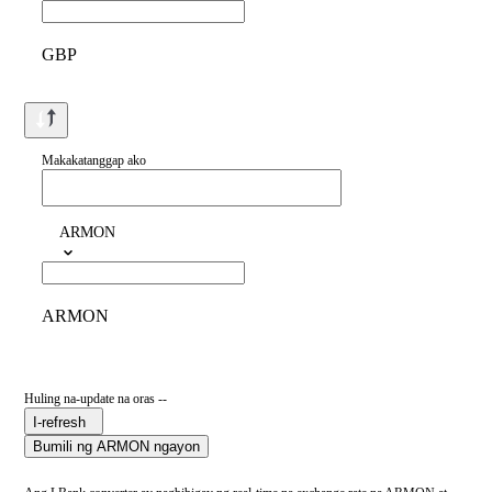
GBP
Makakatanggap ako
ARMON
ARMON
Huling na-update na oras --
I-refresh
Bumili ng ARMON ngayon