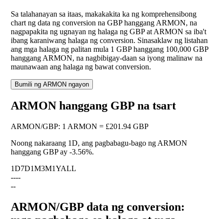
Sa talahanayan sa itaas, makakakita ka ng komprehensibong
chart ng data ng conversion na GBP hanggang ARMON, na
nagpapakita ng ugnayan ng halaga ng GBP at ARMON sa iba't
ibang karaniwang halaga ng conversion. Sinasaklaw ng listahan
ang mga halaga ng palitan mula 1 GBP hanggang 100,000 GBP
hanggang ARMON, na nagbibigay-daan sa iyong malinaw na
maunawaan ang halaga ng bawat conversion.
Bumili ng ARMON ngayon
ARMON hanggang GBP na tsart
ARMON
/
GBP
:
1 ARMON = £201.94 GBP
Noong nakaraang 1D, ang pagbabagu-bago ng ARMON
hanggang GBP ay
-3.56%
.
1D
7D
1M
3M
1Y
ALL
--
--
--
ARMON/GBP data ng conversion: