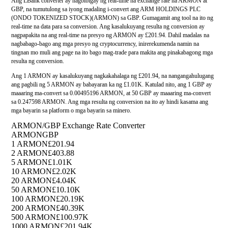
Ang LBank converter ay nagbibigay ng real-time na exchange rate na ARMON at
GBP, na tumutulong sa iyong madaling i-convert ang ARM HOLDINGS PLC
(ONDO TOKENIZED STOCK)(ARMON) sa GBP. Gumagamit ang tool na ito ng
real-time na data para sa conversion. Ang kasalukuyang resulta ng conversion ay
nagpapakita na ang real-time na presyo ng ARMON ay £201.94. Dahil madalas na
nagbabago-bago ang mga presyo ng cryptocurrency, inirerekumenda namin na
tingnan mo muli ang page na ito bago mag-trade para makita ang pinakabagong mga
resulta ng conversion.
Ang 1 ARMON ay kasalukuyang nagkakahalaga ng £201.94, na nangangahulugang
ang pagbili ng 5 ARMON ay babayaran ka ng £1.01K. Katulad nito, ang 1 GBP ay
maaaring ma-convert sa 0.00495196 ARMON, at 50 GBP ay maaaring ma-convert
sa 0.247598 ARMON. Ang mga resulta ng conversion na ito ay hindi kasama ang
mga bayarin sa platform o mga bayarin sa minero.
ARMON/GBP Exchange Rate Converter
ARMON
GBP
1 ARMON
£201.94
2 ARMON
£403.88
5 ARMON
£1.01K
10 ARMON
£2.02K
20 ARMON
£4.04K
50 ARMON
£10.10K
100 ARMON
£20.19K
200 ARMON
£40.39K
500 ARMON
£100.97K
1000 ARMON
£201.94K