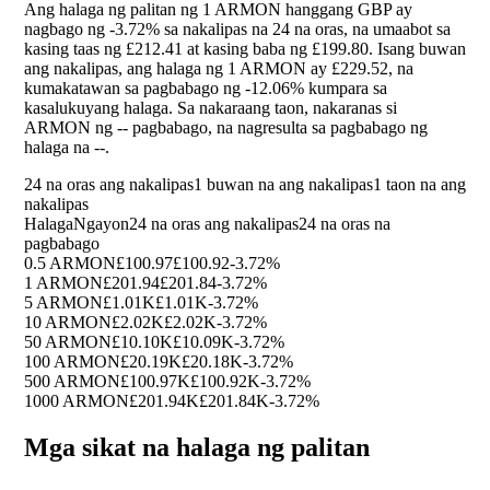
Ang halaga ng palitan ng 1 ARMON hanggang GBP ay
nagbago ng
-3.72%
sa nakalipas na 24 na oras, na umaabot sa
kasing taas ng £212.41 at kasing baba ng £199.80. Isang buwan
ang nakalipas, ang halaga ng 1 ARMON ay £229.52, na
kumakatawan sa pagbabago ng
-12.06%
kumpara sa
kasalukuyang halaga. Sa nakaraang taon, nakaranas si
ARMON ng
--
pagbabago, na nagresulta sa pagbabago ng
halaga na
--
.
24 na oras ang nakalipas
1 buwan na ang nakalipas
1 taon na ang
nakalipas
Halaga
Ngayon
24 na oras ang nakalipas
24 na oras na
pagbabago
0.5 ARMON
£100.97
£100.92
-3.72%
1 ARMON
£201.94
£201.84
-3.72%
5 ARMON
£1.01K
£1.01K
-3.72%
10 ARMON
£2.02K
£2.02K
-3.72%
50 ARMON
£10.10K
£10.09K
-3.72%
100 ARMON
£20.19K
£20.18K
-3.72%
500 ARMON
£100.97K
£100.92K
-3.72%
1000 ARMON
£201.94K
£201.84K
-3.72%
Mga sikat na halaga ng palitan