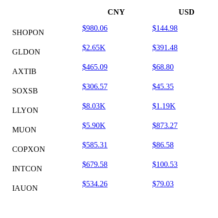
CNY
USD
$980.06
$144.98
SHOPON
$2.65K
$391.48
GLDON
$465.09
$68.80
AXTIB
$306.57
$45.35
SOXSB
$8.03K
$1.19K
LLYON
$5.90K
$873.27
MUON
$585.31
$86.58
COPXON
$679.58
$100.53
INTCON
$534.26
$79.03
IAUON