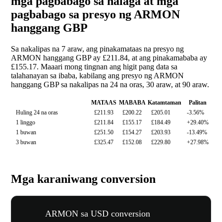
mga pagbabago sa halaga at mga
pagbabago sa presyo ng ARMON
hanggang GBP
Sa nakalipas na 7 araw, ang pinakamataas na presyo ng
ARMON hanggang GBP ay £211.84, at ang pinakamababa ay
£155.17. Maaari mong tingnan ang higit pang data sa
talahanayan sa ibaba, kabilang ang presyo ng ARMON
hanggang GBP sa nakalipas na 24 na oras, 30 araw, at 90 araw.
MATAAS
MABABA
Katamtaman
Palitan
Huling 24 na oras
£211.93
£200.22
£205.01
-3.56%
1 linggo
£211.84
£155.17
£184.49
+29.40%
1 buwan
£251.50
£154.27
£203.93
-13.49%
3 buwan
£325.47
£152.08
£229.80
+27.98%
Mga karaniwang conversion
ARMON sa USD conversion