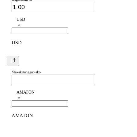
USD
USD
Makakatanggap ako
AMATON
AMATON