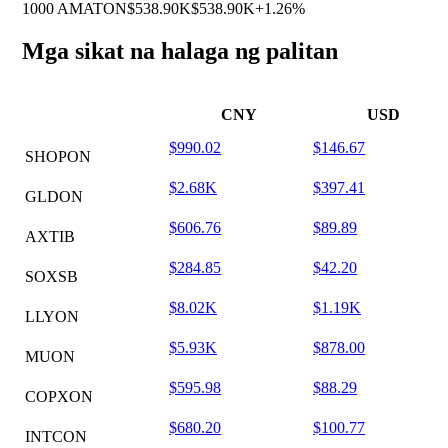
1000 AMATON
$538.90K
$538.90K
+1.26%
Mga sikat na halaga ng palitan
CNY
USD
$990.02
$146.67
SHOPON
$2.68K
$397.41
GLDON
$606.76
$89.89
AXTIB
$284.85
$42.20
SOXSB
$8.02K
$1.19K
LLYON
$5.93K
$878.00
MUON
$595.98
$88.29
COPXON
$680.20
$100.77
INTCON