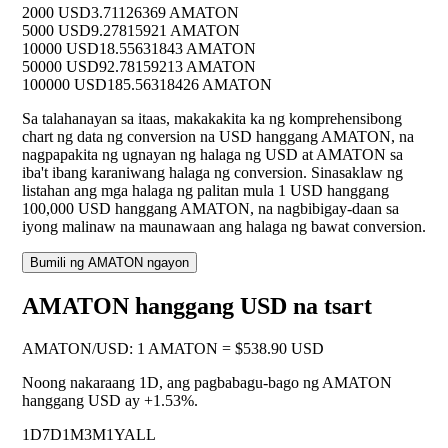
2000 USD
3.71126369 AMATON
5000 USD
9.27815921 AMATON
10000 USD
18.55631843 AMATON
50000 USD
92.78159213 AMATON
100000 USD
185.56318426 AMATON
Sa talahanayan sa itaas, makakakita ka ng komprehensibong
chart ng data ng conversion na USD hanggang AMATON, na
nagpapakita ng ugnayan ng halaga ng USD at AMATON sa
iba't ibang karaniwang halaga ng conversion. Sinasaklaw ng
listahan ang mga halaga ng palitan mula 1 USD hanggang
100,000 USD hanggang AMATON, na nagbibigay-daan sa
iyong malinaw na maunawaan ang halaga ng bawat conversion.
Bumili ng AMATON ngayon
AMATON hanggang USD na tsart
AMATON
/
USD
:
1 AMATON = $538.90 USD
Noong nakaraang 1D, ang pagbabagu-bago ng AMATON
hanggang USD ay
+1.53%
.
1D
7D
1M
3M
1Y
ALL