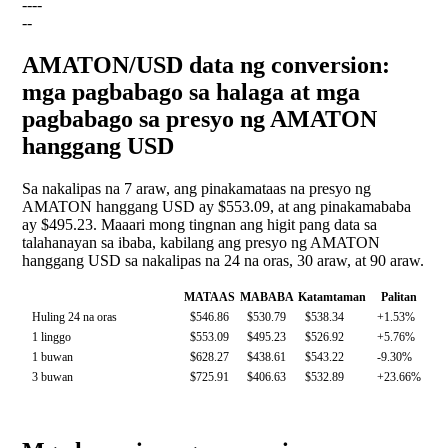
--
--
--
AMATON/USD data ng conversion:
mga pagbabago sa halaga at mga
pagbabago sa presyo ng AMATON
hanggang USD
Sa nakalipas na 7 araw, ang pinakamataas na presyo ng
AMATON hanggang USD ay $553.09, at ang pinakamababa
ay $495.23. Maaari mong tingnan ang higit pang data sa
talahanayan sa ibaba, kabilang ang presyo ng AMATON
hanggang USD sa nakalipas na 24 na oras, 30 araw, at 90 araw.
MATAAS
MABABA
Katamtaman
Palitan
Huling 24 na oras
$546.86
$530.79
$538.34
+1.53%
1 linggo
$553.09
$495.23
$526.92
+5.76%
1 buwan
$628.27
$438.61
$543.22
-9.30%
3 buwan
$725.91
$406.63
$532.89
+23.66%