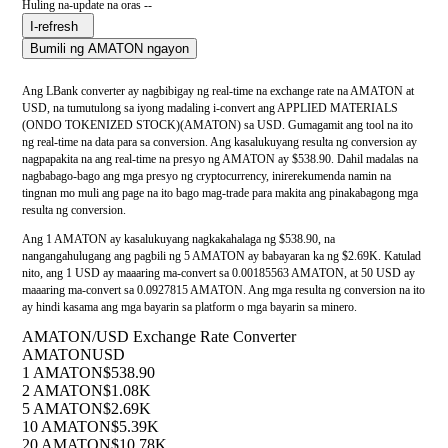
Huling na-update na oras --
I-refresh
Bumili ng AMATON ngayon
Ang LBank converter ay nagbibigay ng real-time na exchange rate na AMATON at
USD, na tumutulong sa iyong madaling i-convert ang APPLIED MATERIALS
(ONDO TOKENIZED STOCK)(AMATON) sa USD. Gumagamit ang tool na ito
ng real-time na data para sa conversion. Ang kasalukuyang resulta ng conversion ay
nagpapakita na ang real-time na presyo ng AMATON ay $538.90. Dahil madalas na
nagbabago-bago ang mga presyo ng cryptocurrency, inirerekumenda namin na
tingnan mo muli ang page na ito bago mag-trade para makita ang pinakabagong mga
resulta ng conversion.
Ang 1 AMATON ay kasalukuyang nagkakahalaga ng $538.90, na
nangangahulugang ang pagbili ng 5 AMATON ay babayaran ka ng $2.69K. Katulad
nito, ang 1 USD ay maaaring ma-convert sa 0.00185563 AMATON, at 50 USD ay
maaaring ma-convert sa 0.0927815 AMATON. Ang mga resulta ng conversion na ito
ay hindi kasama ang mga bayarin sa platform o mga bayarin sa minero.
AMATON/USD Exchange Rate Converter
AMATON
USD
1 AMATON
$538.90
2 AMATON
$1.08K
5 AMATON
$2.69K
10 AMATON
$5.39K
20 AMATON
$10.78K