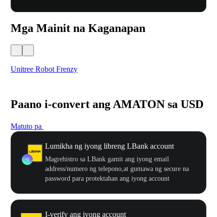
Mga Mainit na Kaganapan
Unitree Robot Frenzy
$50
Paano i-convert ang AMATON sa USD
Matuto pa
Lumikha ng iyong libreng LBank account
Magrehistro sa LBank gamit ang iyong email
address/numero ng telepono,at gumawa ng secure na
password para protektahan ang iyong account
I-verify ang iyong account