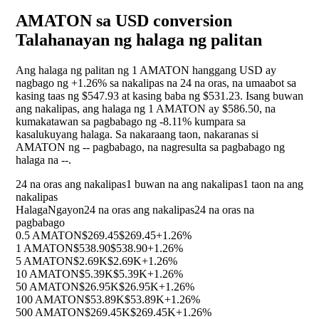
AMATON sa USD conversion
Talahanayan ng halaga ng palitan
Ang halaga ng palitan ng 1 AMATON hanggang USD ay
nagbago ng
+1.26%
sa nakalipas na 24 na oras, na umaabot sa
kasing taas ng $547.93 at kasing baba ng $531.23. Isang buwan
ang nakalipas, ang halaga ng 1 AMATON ay $586.50, na
kumakatawan sa pagbabago ng
-8.11%
kumpara sa
kasalukuyang halaga. Sa nakaraang taon, nakaranas si
AMATON ng
--
pagbabago, na nagresulta sa pagbabago ng
halaga na
--
.
24 na oras ang nakalipas
1 buwan na ang nakalipas
1 taon na ang
nakalipas
Halaga
Ngayon
24 na oras ang nakalipas
24 na oras na
pagbabago
0.5 AMATON
$269.45
$269.45
+1.26%
1 AMATON
$538.90
$538.90
+1.26%
5 AMATON
$2.69K
$2.69K
+1.26%
10 AMATON
$5.39K
$5.39K
+1.26%
50 AMATON
$26.95K
$26.95K
+1.26%
100 AMATON
$53.89K
$53.89K
+1.26%
500 AMATON
$269.45K
$269.45K
+1.26%