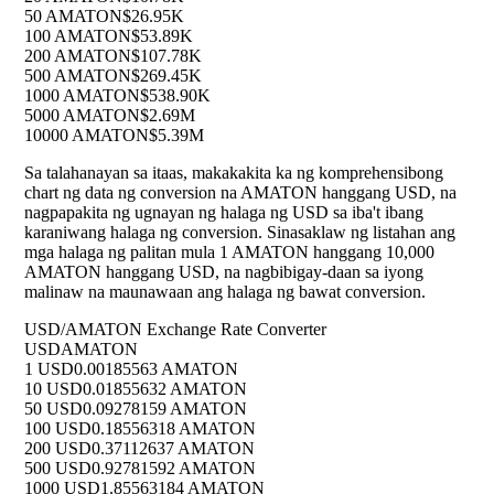
50 AMATON
$26.95K
100 AMATON
$53.89K
200 AMATON
$107.78K
500 AMATON
$269.45K
1000 AMATON
$538.90K
5000 AMATON
$2.69M
10000 AMATON
$5.39M
Sa talahanayan sa itaas, makakakita ka ng komprehensibong
chart ng data ng conversion na AMATON hanggang USD, na
nagpapakita ng ugnayan ng halaga ng USD sa iba't ibang
karaniwang halaga ng conversion. Sinasaklaw ng listahan ang
mga halaga ng palitan mula 1 AMATON hanggang 10,000
AMATON hanggang USD, na nagbibigay-daan sa iyong
malinaw na maunawaan ang halaga ng bawat conversion.
USD/AMATON Exchange Rate Converter
USD
AMATON
1 USD
0.00185563 AMATON
10 USD
0.01855632 AMATON
50 USD
0.09278159 AMATON
100 USD
0.18556318 AMATON
200 USD
0.37112637 AMATON
500 USD
0.92781592 AMATON
1000 USD
1.85563184 AMATON