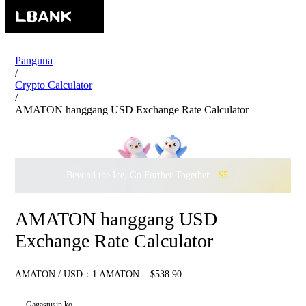
Panguna
/
Crypto Calculator
/
AMATON hanggang USD Exchange Rate Calculator
Beyond the Ice, Go Further Together ·
$500,000
to Waddle w
AMATON hanggang USD
Exchange Rate Calculator
AMATON / USD：1 AMATON = $538.90
Gagastusin ko