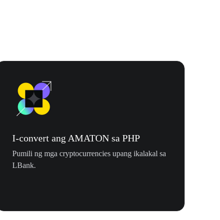
I-convert ang AMATON sa PHP
Pumili ng mga cryptocurrencies upang ikalakal sa
LBank.