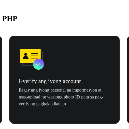
a PHP
I-verify ang iyong account
Ilagay ang iyong personal na impormasyon at
mag-upload ng wastong photo ID para sa pag-
verify ng pagkakakilanlan