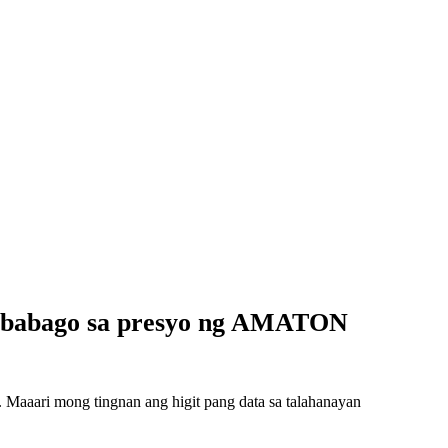
agbabago sa presyo ng AMATON
aaari mong tingnan ang higit pang data sa talahanayan