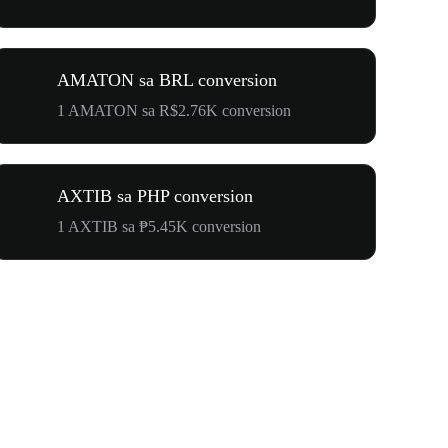
AMATON sa BRL conversion
1 AMATON sa R$2.76K conversion
AXTIB sa PHP conversion
1 AXTIB sa ₱5.45K conversion
$500,000 T