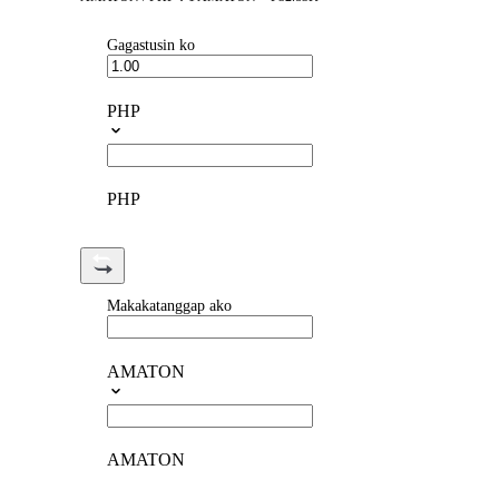
Gagastusin ko
PHP
PHP
Makakatanggap ako
AMATON
AMATON