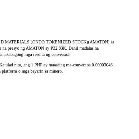
 ang APPLIED MATERIALS (ONDO TOKENIZED STOCK)(AMATON) sa
-time na presyo ng AMATON ay ₱32.83K. Dahil madalas na
pinakabagong mga resulta ng conversion.
tulad nito, ang 1 PHP ay maaaring ma-convert sa 0.00003046
platform o mga bayarin sa minero.