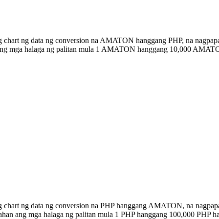
ng chart ng data ng conversion na AMATON hanggang PHP, na nagpapak
an ang mga halaga ng palitan mula 1 AMATON hanggang 10,000 AMAT
ong chart ng data ng conversion na PHP hanggang AMATON, na nagpap
istahan ang mga halaga ng palitan mula 1 PHP hanggang 100,000 PH