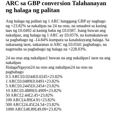
ARC sa GBP conversion Talahanayan
ng halaga ng palitan
Ang halaga ng palitan ng 1 ARC hanggang GBP ay nagbago
ng
+23.82%
sa nakalipas na 24 na oras, na umaabot sa kasing
taas ng £0.0492 at kasing baba ng £0.0387. Isang buwan ang
nakalipas, ang halaga ng 1 ARC ay £0.0576, na kumakatawan
sa pagbabago ng
-14.84%
kumpara sa kasalukuyang halaga. Sa
nakaraang taon, nakaranas si ARC ng £0.0341 pagbabago, na
nagresulta sa pagbabago ng halaga na
+228.03%
.
24 na oras ang nakalipas
1 buwan na ang nakalipas
1 taon na ang
nakalipas
Halaga
Ngayon
24 na oras ang nakalipas
24 na oras na
pagbabago
0.5 ARC
£0.0244
£0.0245
+23.82%
1 ARC
£0.0489
£0.0491
+23.82%
5 ARC
£0.2445
£0.2454
+23.82%
10 ARC
£0.4889
£0.4909
+23.82%
50 ARC
£2.44
£2.45
+23.82%
100 ARC
£4.89
£4.91
+23.82%
500 ARC
£24.45
£24.54
+23.82%
1000 ARC
£48.89
£49.09
+23.82%