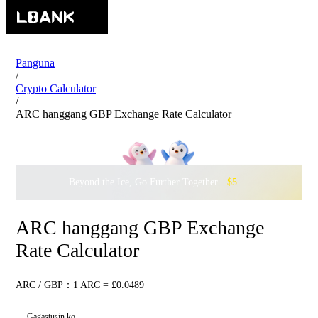
Panguna
/
Crypto Calculator
/
ARC hanggang GBP Exchange Rate Calculator
Beyond the Ice, Go Further Together ·
$500,000
to Waddle w
ARC hanggang GBP Exchange
Rate Calculator
ARC / GBP：1 ARC = £0.0489
Gagastusin ko