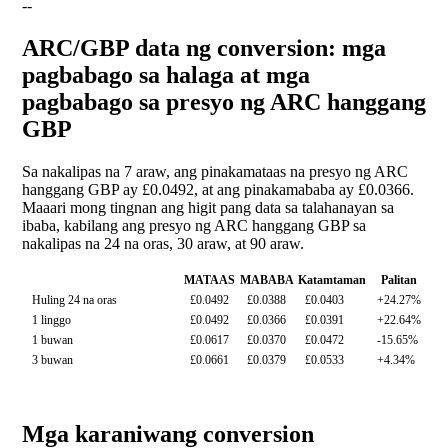
--
ARC/GBP data ng conversion: mga
pagbabago sa halaga at mga
pagbabago sa presyo ng ARC hanggang
GBP
Sa nakalipas na 7 araw, ang pinakamataas na presyo ng ARC
hanggang GBP ay £0.0492, at ang pinakamababa ay £0.0366.
Maaari mong tingnan ang higit pang data sa talahanayan sa
ibaba, kabilang ang presyo ng ARC hanggang GBP sa
nakalipas na 24 na oras, 30 araw, at 90 araw.
MATAAS
MABABA
Katamtaman
Palitan
Huling 24 na oras
£0.0492
£0.0388
£0.0403
+24.27%
1 linggo
£0.0492
£0.0366
£0.0391
+22.64%
1 buwan
£0.0617
£0.0370
£0.0472
-15.65%
3 buwan
£0.0661
£0.0379
£0.0533
+4.34%
Mga karaniwang conversion