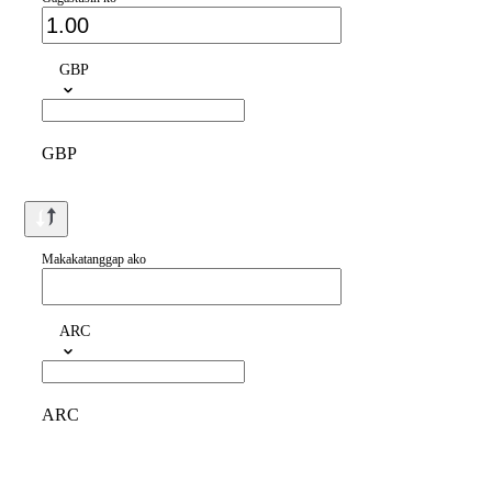
GBP
GBP
Makakatanggap ako
ARC
ARC