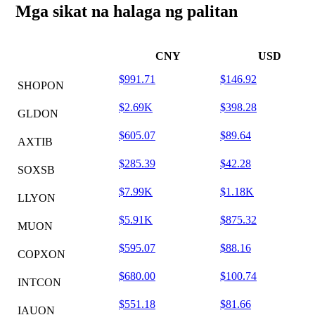
Mga sikat na halaga ng palitan
CNY
USD
$991.71
$146.92
SHOPON
$2.69K
$398.28
GLDON
$605.07
$89.64
AXTIB
$285.39
$42.28
SOXSB
$7.99K
$1.18K
LLYON
$5.91K
$875.32
MUON
$595.07
$88.16
COPXON
$680.00
$100.74
INTCON
$551.18
$81.66
IAUON