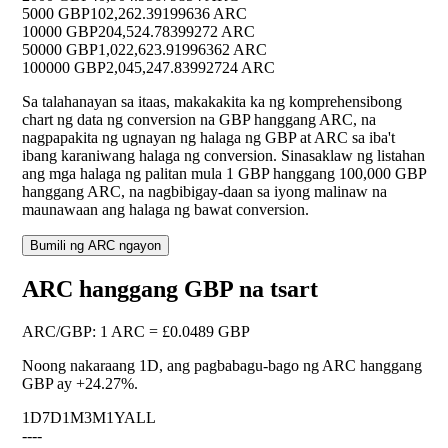
5000 GBP
102,262.39199636 ARC
10000 GBP
204,524.78399272 ARC
50000 GBP
1,022,623.91996362 ARC
100000 GBP
2,045,247.83992724 ARC
Sa talahanayan sa itaas, makakakita ka ng komprehensibong
chart ng data ng conversion na GBP hanggang ARC, na
nagpapakita ng ugnayan ng halaga ng GBP at ARC sa iba't
ibang karaniwang halaga ng conversion. Sinasaklaw ng listahan
ang mga halaga ng palitan mula 1 GBP hanggang 100,000 GBP
hanggang ARC, na nagbibigay-daan sa iyong malinaw na
maunawaan ang halaga ng bawat conversion.
Bumili ng ARC ngayon
ARC hanggang GBP na tsart
ARC
/
GBP
:
1 ARC = £0.0489 GBP
Noong nakaraang 1D, ang pagbabagu-bago ng ARC hanggang
GBP ay
+24.27%
.
1D
7D
1M
3M
1Y
ALL
--
--