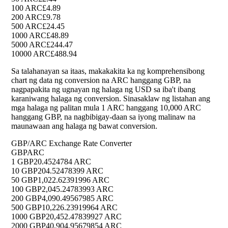
100 ARC
£4.89
200 ARC
£9.78
500 ARC
£24.45
1000 ARC
£48.89
5000 ARC
£244.47
10000 ARC
£488.94
Sa talahanayan sa itaas, makakakita ka ng komprehensibong
chart ng data ng conversion na ARC hanggang GBP, na
nagpapakita ng ugnayan ng halaga ng USD sa iba't ibang
karaniwang halaga ng conversion. Sinasaklaw ng listahan ang
mga halaga ng palitan mula 1 ARC hanggang 10,000 ARC
hanggang GBP, na nagbibigay-daan sa iyong malinaw na
maunawaan ang halaga ng bawat conversion.
GBP/ARC Exchange Rate Converter
GBP
ARC
1 GBP
20.4524784 ARC
10 GBP
204.52478399 ARC
50 GBP
1,022.62391996 ARC
100 GBP
2,045.24783993 ARC
200 GBP
4,090.49567985 ARC
500 GBP
10,226.23919964 ARC
1000 GBP
20,452.47839927 ARC
2000 GBP
40,904.95679854 ARC