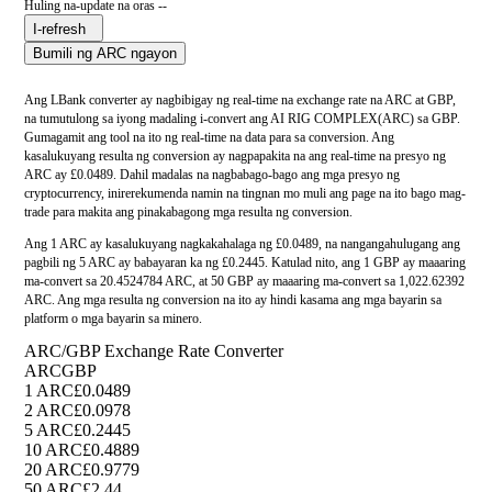
Huling na-update na oras --
I-refresh
Bumili ng ARC ngayon
Ang LBank converter ay nagbibigay ng real-time na exchange rate na ARC at GBP,
na tumutulong sa iyong madaling i-convert ang AI RIG COMPLEX(ARC) sa GBP.
Gumagamit ang tool na ito ng real-time na data para sa conversion. Ang
kasalukuyang resulta ng conversion ay nagpapakita na ang real-time na presyo ng
ARC ay £0.0489. Dahil madalas na nagbabago-bago ang mga presyo ng
cryptocurrency, inirerekumenda namin na tingnan mo muli ang page na ito bago mag-
trade para makita ang pinakabagong mga resulta ng conversion.
Ang 1 ARC ay kasalukuyang nagkakahalaga ng £0.0489, na nangangahulugang ang
pagbili ng 5 ARC ay babayaran ka ng £0.2445. Katulad nito, ang 1 GBP ay maaaring
ma-convert sa 20.4524784 ARC, at 50 GBP ay maaaring ma-convert sa 1,022.62392
ARC. Ang mga resulta ng conversion na ito ay hindi kasama ang mga bayarin sa
platform o mga bayarin sa minero.
ARC/GBP Exchange Rate Converter
ARC
GBP
1 ARC
£0.0489
2 ARC
£0.0978
5 ARC
£0.2445
10 ARC
£0.4889
20 ARC
£0.9779
50 ARC
£2.44