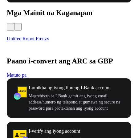
Mga Mainit na Kaganapan
Unitree Robot Frenzy
$50
Paano i-convert ang ARC sa GBP
Matuto pa
Lumikha ng iyong libreng LBank account
Magrehistro sa LBank gamit ang iyong email
address/numero ng telepono,at gumawa ng secure na
password para protektahan ang iyong account
I-verify ang iyong account