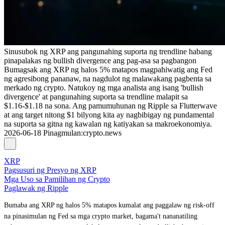
Sinusubok ng XRP ang pangunahing suporta ng trendline habang
pinapalakas ng bullish divergence ang pag-asa sa pagbangon
Bumagsak ang XRP ng halos 5% matapos magpahiwatig ang Fed
ng agresibong pananaw, na nagdulot ng malawakang pagbenta sa
merkado ng crypto. Natukoy ng mga analista ang isang 'bullish
divergence' at pangunahing suporta sa trendline malapit sa
$1.16-$1.18 na sona. Ang pamumuhunan ng Ripple sa Flutterwave
at ang target nitong $1 bilyong kita ay nagbibigay ng pundamental
na suporta sa gitna ng kawalan ng katiyakan sa makroekonomiya.
2026-06-18
Pinagmulan
:
crypto.news
XRP
Pagsusuri ng Presyo ng XRP
Mga Uso sa Pamilihan ng Crypto
Paglawak ng Ripple
Bumaba ang XRP ng halos 5% matapos kumalat ang paggalaw ng risk-off
na pinasimulan ng Fed sa mga crypto market, bagama't nananatiling