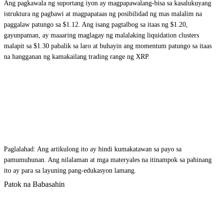
Ang pagkawala ng suportang iyon ay magpapawalang-bisa sa kasalukuyang
istruktura ng pagbawi at magpapataas ng posibilidad ng mas malalim na
paggalaw patungo sa $1.12. Ang isang pagtalbog sa itaas ng $1.20,
gayunpaman, ay maaaring maglagay ng malalaking liquidation clusters
malapit sa $1.30 pabalik sa laro at buhayin ang momentum patungo sa itaas
na hangganan ng kamakailang trading range ng XRP.
Paglalahad: Ang artikulong ito ay hindi kumakatawan sa payo sa
pamumuhunan. Ang nilalaman at mga materyales na itinampok sa pahinang
ito ay para sa layuning pang-edukasyon lamang.
Patok na Babasahin