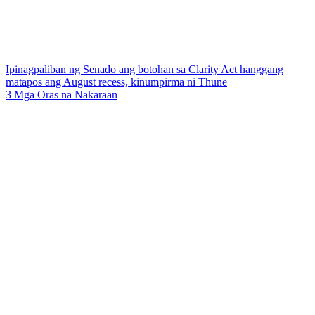
Ipinagpaliban ng Senado ang botohan sa Clarity Act hanggang
matapos ang August recess, kinumpirma ni Thune
3 Mga Oras na Nakaraan