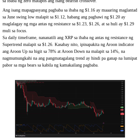
sa ibaba ng zero matapos ang isang bearish crossover.
Ang isang mapagpasyang pagbaba sa ibaba ng $1.16 ay maaaring maglantad
sa June swing low malapit sa $1.12, habang ang pagbawi ng $1.20 ay
maglalagay ng mga antas ng resistance sa $1.23, $1.26, at sa huli ay $1.29
muli sa focus.
Sa daily timeframe, nananatili ang XRP sa ibaba ng antas ng resistance ng
Supertrend malapit sa $1.26. Kasabay nito, ipinapakita ng Aroon indicator
ang Aroon Up na higit sa 78% at Aroon Down na malapit sa 14%, na
nagmumungkahi na ang pangmatagalang trend ay hindi pa ganap na lumipat
pabor sa mga bears sa kabila ng kamakailang pagbaba.