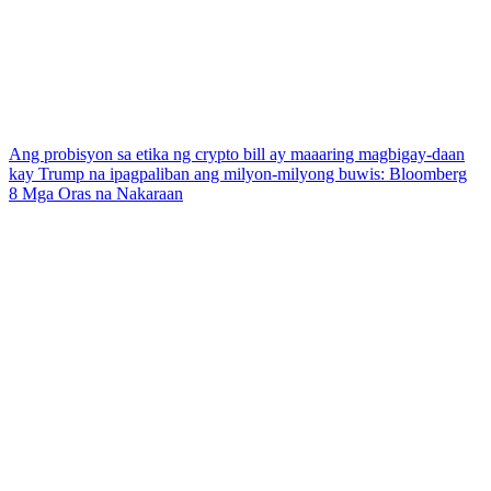
Ang probisyon sa etika ng crypto bill ay maaaring magbigay-daan
kay Trump na ipagpaliban ang milyon-milyong buwis: Bloomberg
8 Mga Oras na Nakaraan