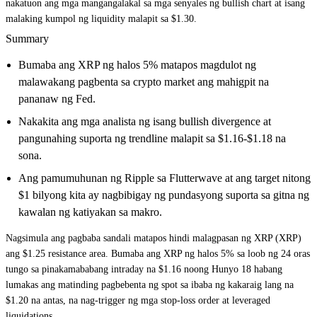
nakatuon ang mga mangangalakal sa mga senyales ng bullish chart at isang
malaking kumpol ng liquidity malapit sa $1.30.
Summary
Bumaba ang XRP ng halos 5% matapos magdulot ng
malawakang pagbenta sa crypto market ang mahigpit na
pananaw ng Fed.
Nakakita ang mga analista ng isang bullish divergence at
pangunahing suporta ng trendline malapit sa $1.16-$1.18 na
sona.
Ang pamumuhunan ng Ripple sa Flutterwave at ang target nitong
$1 bilyong kita ay nagbibigay ng pundasyong suporta sa gitna ng
kawalan ng katiyakan sa makro.
Nagsimula ang pagbaba sandali matapos hindi malagpasan ng XRP (XRP)
ang $1.25 resistance area. Bumaba ang XRP ng halos 5% sa loob ng 24 oras
tungo sa pinakamababang intraday na $1.16 noong Hunyo 18 habang
lumakas ang matinding pagbebenta ng spot sa ibaba ng kakaraig lang na
$1.20 na antas, na nag-trigger ng mga stop-loss order at leveraged
liquidations.