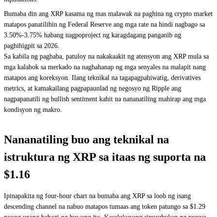
Bumaba din ang XRP kasama ng mas malawak na paghina ng crypto market
matapos panatilihin ng Federal Reserve ang mga rate na hindi nagbago sa
3.50%-3.75% habang nagpoproject ng karagdagang panganib ng
paghihigpit sa 2026.
Sa kabila ng pagbaba, patuloy na nakakaakit ng atensyon ang XRP mula sa
mga kalahok sa merkado na naghahanap ng mga senyales na malapit nang
matapos ang koreksyon. Ilang teknikal na tagapagpahiwatig, derivatives
metrics, at kamakailang pagpapaunlad ng negosyo ng Ripple ang
nagpapanatili ng bullish sentiment kahit na nananatiling mahirap ang mga
kondisyon ng makro.
Nananatiling buo ang teknikal na
istruktura ng XRP sa itaas ng suporta na
$1.16
Ipinapakita ng four-hour chart na bumaba ang XRP sa loob ng isang
descending channel na nabuo matapos tumaas ang token patungo sa $1.29