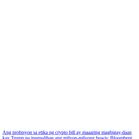
Ang probisyon sa etika ng crypto bill ay maaaring magbigay-daan
kay Trump na ipagpaliban ang milyon-milyong buwis: Bloomberg