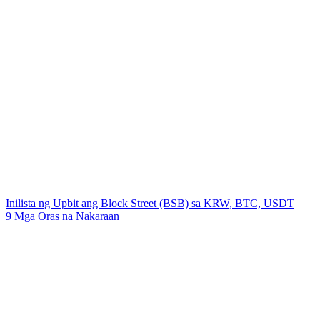
Inilista ng Upbit ang Block Street (BSB) sa KRW, BTC, USDT
9 Mga Oras na Nakaraan