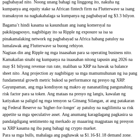
pagbabayad nito. Noong unang bahagi ng linggong ito, nakuha ng
kumpanya ang equity stake sa African fintech firm na Flutterwave sa isang
transaksyon na nagkakahalaga sa kumpanya ng pagbabayad ng $3.3 bilyon.
Bagama’t hindi kasama sa kasunduan ang isang komersyal na
pakikipagsosyo, nagbibigay ito sa Ripple ng exposure sa isa sa
pinakamalaking network ng pagbabayad sa Africa habang patuloy na
lumalawak ang Flutterwave sa buong rehiyon.
Nagtaas din ang Ripple ng mga inaasahan para sa operating business nito.
Kamakailan sinabi ng kumpanya na inaasahan nitong tapusin ang 2026 na
may $1 bilyong revenue run rate, maliban sa XRP na hawak sa balance
sheet nito. Ang projection ay nagbibigay sa mga mamumuhunan ng isa pang
fundamental growth metric bukod sa performance ng presyo ng XRP.
Gayunpaman, ang mga kondisyon ng makro ay nananatiling pangunahing
risk factor para sa token. Ang mataas na presyo ng langis, kawalan ng
katiyakan sa paligid ng mga tensyon sa Gitnang Silangan, at ang patakaran
ng Federal Reserve na 'higher-for-longer' ay patuloy na naglilimita sa risk
appetite sa mga speculative asset. Ang anumang karagdagang pagkasira sa
pandaigdigang sentimento ng merkado ay maaaring magpataas ng presyon
sa XRP kasama ng iba pang bahagi ng crypto market.
Para sa mga bulls, mahalaga ang paghawak sa $1.16-$1.18 demand zone.