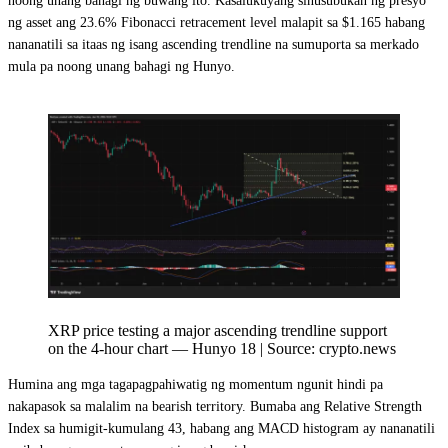
noong unang bahagi ng buwang ito. Kasalukuyang sinusubukan ng presyo
ng asset ang 23.6% Fibonacci retracement level malapit sa $1.165 habang
nananatili sa itaas ng isang ascending trendline na sumuporta sa merkado
mula pa noong unang bahagi ng Hunyo.
XRP price testing a major ascending trendline support
on the 4-hour chart — Hunyo 18 | Source: crypto.news
Humina ang mga tagapagpahiwatig ng momentum ngunit hindi pa
nakapasok sa malalim na bearish territory. Bumaba ang Relative Strength
Index sa humigit-kumulang 43, habang ang MACD histogram ay nananatili