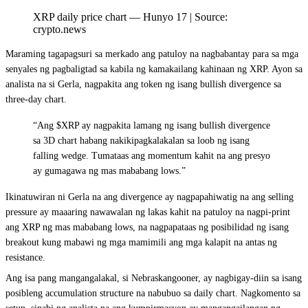
XRP daily price chart — Hunyo 17 | Source:
crypto.news
Maraming tagapagsuri sa merkado ang patuloy na nagbabantay para sa mga
senyales ng pagbaligtad sa kabila ng kamakailang kahinaan ng XRP. Ayon sa
analista na si Gerla, nagpakita ang token ng isang bullish divergence sa
three-day chart.
“Ang $XRP ay nagpakita lamang ng isang bullish divergence
sa 3D chart habang nakikipagkalakalan sa loob ng isang
falling wedge. Tumataas ang momentum kahit na ang presyo
ay gumagawa ng mas mababang lows.”
Ikinatuwiran ni Gerla na ang divergence ay nagpapahiwatig na ang selling
pressure ay maaaring nawawalan ng lakas kahit na patuloy na nagpi-print
ang XRP ng mas mababang lows, na nagpapataas ng posibilidad ng isang
breakout kung mabawi ng mga mamimili ang mga kalapit na antas ng
resistance.
Ang isa pang mangangalakal, si Nebraskangooner, ay nagbigay-diin sa isang
posibleng accumulation structure na nabubuo sa daily chart. Nagkomento sa