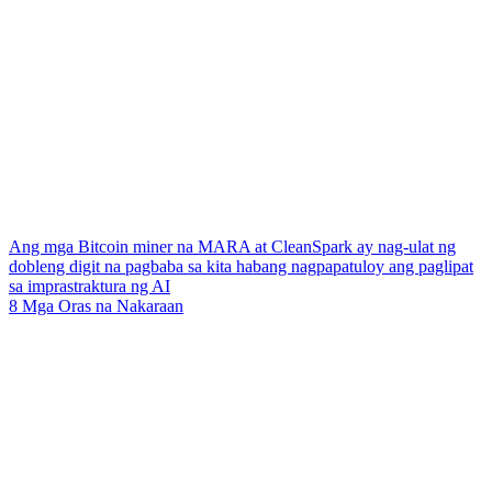
Ang mga Bitcoin miner na MARA at CleanSpark ay nag-ulat ng
dobleng digit na pagbaba sa kita habang nagpapatuloy ang paglipat
sa imprastraktura ng AI
8 Mga Oras na Nakaraan