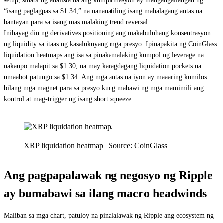
setup, sinabi ng analista na ang kumpirmasyon ay mangangailangan ng
“isang paglagpas sa $1.34,” na nananatiling isang mahalagang antas na
bantayan para sa isang mas malaking trend reversal.
Inihayag din ng derivatives positioning ang makabuluhang konsentrasyon
ng liquidity sa itaas ng kasalukuyang mga presyo. Ipinapakita ng CoinGlass
liquidation heatmaps ang isa sa pinakamalaking kumpol ng leverage na
nakaupo malapit sa $1.30, na may karagdagang liquidation pockets na
umaabot patungo sa $1.34. Ang mga antas na iyon ay maaaring kumilos
bilang mga magnet para sa presyo kung mabawi ng mga mamimili ang
kontrol at mag-trigger ng isang short squeeze.
XRP liquidation heatmap | Source: CoinGlass
Ang pagpapalawak ng negosyo ng Ripple
ay bumabawi sa ilang macro headwinds
Maliban sa mga chart, patuloy na pinalalawak ng Ripple ang ecosystem ng