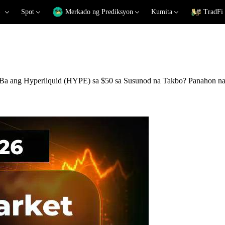
Spot
Merkado ng Prediksyon
Kumita
TradFi
Ba ang Hyperliquid (HYPE) sa $50 sa Susunod na Takbo? Panahon na