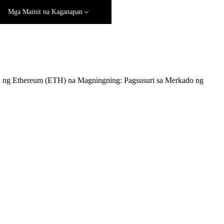
Mga Mainit na Kaganapan
 ng Ethereum (ETH) na Magningning: Pagsusuri sa Merkado ng