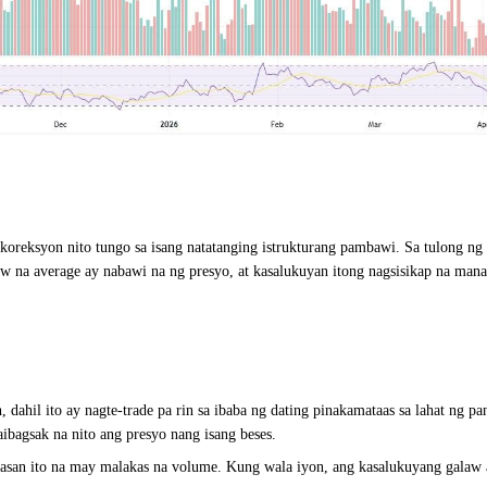
reksyon nito tungo sa isang natatanging istrukturang pambawi. Sa tulong ng is
a average ay nabawi na ng presyo, at kasalukuyan itong nagsisikap na manati
 dahil ito ay nagte-trade pa rin sa ibaba ng dating pinakamataas sa lahat ng
ibagsak na nito ang presyo nang isang beses.
san ito na may malakas na volume. Kung wala iyon, ang kasalukuyang galaw 