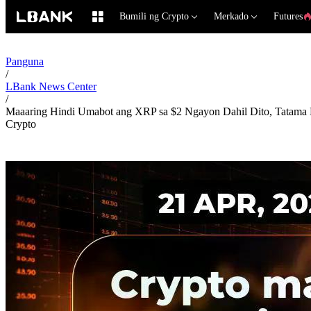
Bumili ng Crypto
Merkado
Futures
Panguna
/
LBank News Center
/
Maaaring Hindi Umabot ang XRP sa $2 Ngayon Dahil Dito, Tatama 
Crypto