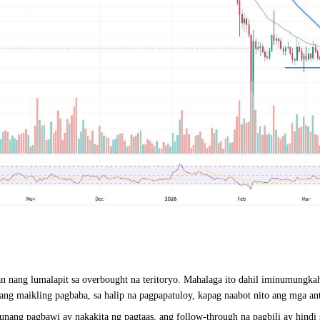
uyan nang lumalapit sa overbought na teritoryo. Mahalaga ito dahil iminumun
sang maikling pagbaba, sa halip na pagpapatuloy, kapag naabot nito ang mga an
nang pagbawi ay nakakita ng pagtaas, ang follow-through na pagbili ay hindi 