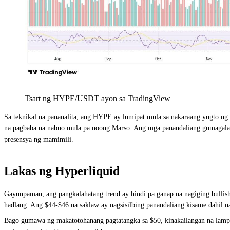
Tsart ng HYPE/USDT ayon sa TradingView
Sa teknikal na pananalita, ang HYPE ay lumipat mula sa nakaraang yugto ng ko
na pagbaba na nabuo mula pa noong Marso. Ang mga panandaliang gumagalaw n
presensya ng mamimili.
Lakas ng Hyperliquid
Gayunpaman, ang pangkalahatang trend ay hindi pa ganap na nagiging bullish,
hadlang. Ang $44-$46 na saklaw ay nagsisilbing panandaliang kisame dahil na
Bago gumawa ng makatotohanang pagtatangka sa $50, kinakailangan na lampa