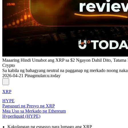
Maaaring Hindi Umabot ang XRP sa $2 Ngayon Dahil Dito, Tatama 
Crypto
Sa kabila ng bahagyang neutral na pagganap ng merkado noong nakar
2026-04-21
Pinagmulan
:
u.today
XRP
HYPE
Pagsusuri ng Presyo ng XRP
Mga Uso sa Merkado ng Ethereum
Hyperliquid (HYPE)
Kakulangan ng espasyo para lumago ang XRP