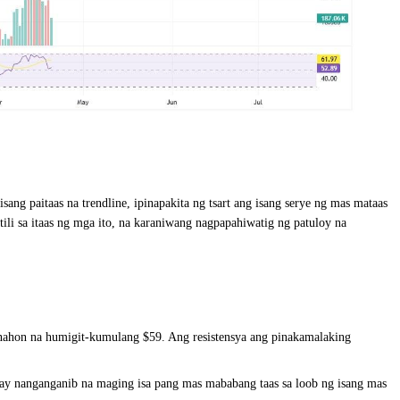
ang paitaas na trendline, ipinapakita ng tsart ang isang serye ng mas mataas
li sa itaas ng mga ito, na karaniwang nagpapahiwatig ng patuloy na
 panahon na humigit-kumulang $59. Ang resistensya ang pinakamalaking
ay nanganganib na maging isa pang mas mababang taas sa loob ng isang mas