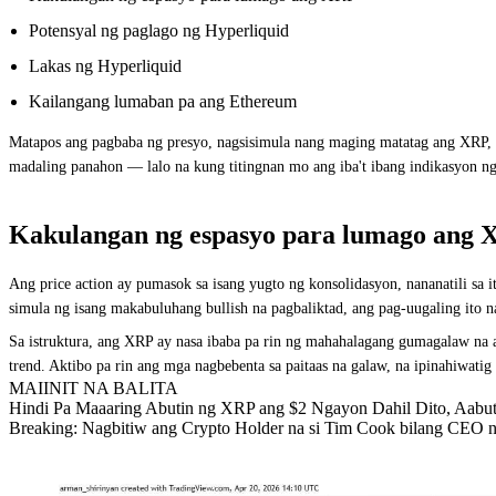
Potensyal ng paglago ng Hyperliquid
Lakas ng Hyperliquid
Kailangang lumaban pa ang Ethereum
Matapos ang pagbaba ng presyo, nagsisimula nang maging matatag ang XRP, n
madaling panahon — lalo na kung titingnan mo ang iba't ibang indikasyon 
Kakulangan ng espasyo para lumago ang
Ang price action ay pumasok sa isang yugto ng konsolidasyon, nananatili sa 
simula ng isang makabuluhang bullish na pagbaliktad, ang pag-uugaling ito 
Sa istruktura, ang XRP ay nasa ibaba pa rin ng mahahalagang gumagalaw na a
trend. Aktibo pa rin ang mga nagbebenta sa paitaas na galaw, na ipinahiwatig
MAIINIT NA BALITA
Hindi Pa Maaaring Abutin ng XRP ang $2 Ngayon Dahil Dito, Aabuti
Breaking: Nagbitiw ang Crypto Holder na si Tim Cook bilang CEO 