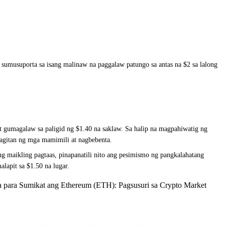
sumusuporta sa isang malinaw na paggalaw patungo sa antas na $2 sa lalong
 at gumagalaw sa paligid ng $1.40 na saklaw. Sa halip na magpahiwatig ng
pagitan ng mga mamimili at nagbebenta.
ng maikling pagtaas, pinapanatili nito ang pesimismo ng pangkalahatang
alapit sa $1.50 na lugar.
 para Sumikat ang Ethereum (ETH): Pagsusuri sa Crypto Market