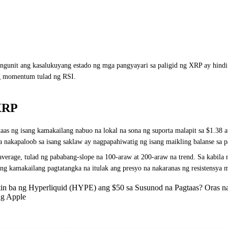
gunit ang kasalukuyang estado ng mga pangyayari sa paligid ng XRP ay hindi 
ng momentum tulad ng RSI.
 XRP
itaas ng isang kamakailang nabuo na lokal na sona ng suporta malapit sa $1.38
na nakapaloob sa isang saklaw ay nagpapahiwatig ng isang maikling balanse sa 
verage, tulad ng pababang-slope na 100-araw at 200-araw na trend. Sa kabila 
 ng kamakailang pagtatangka na itulak ang presyo na nakaranas ng resistensya m
n ba ng Hyperliquid (HYPE) ang $50 sa Susunod na Pagtaas? Oras na
ng Apple