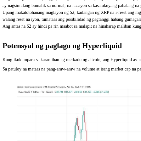
ay nagsimulang bumalik sa normal, na naaayon sa kasalukuyang pahalang na 
Upang makatotohanang maglayon ng $2, kailangan ng XRP na i-reset ang mga 
walang reset na iyon, tumataas ang posibilidad ng pagtanggi habang gumagala
Ang antas na $2 ay hindi pa rin maabot sa malapit na hinaharap maliban k
Potensyal ng paglago ng Hyperliquid
Kung ikukumpara sa karamihan ng merkado ng altcoin, ang Hyperliquid ay na
Sa patuloy na mataas na pang-araw-araw na volume at isang market cap na pap