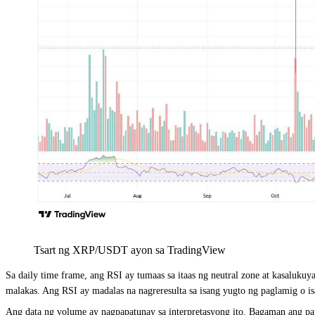
Tsart ng XRP/USDT ayon sa TradingView
Sa daily time frame, ang RSI ay tumaas sa itaas ng neutral zone at kasaluk
malakas. Ang RSI ay madalas na nagreresulta sa isang yugto ng paglamig o i
Ang data ng volume ay nagpapatunay sa interpretasyong ito. Bagaman ang pau