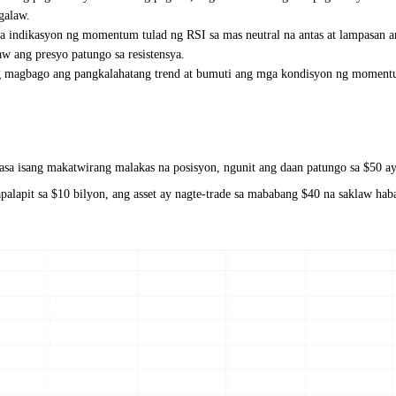
galaw.
indikasyon ng momentum tulad ng RSI sa mas neutral na antas at lampasan an
w ang presyo patungo sa resistensya.
ung magbago ang pangkalahatang trend at bumuti ang mga kondisyon ng moment
sa isang makatwirang malakas na posisyon, ngunit ang daan patungo sa $50 ay
alapit sa $10 bilyon, ang asset ay nagte-trade sa mababang $40 na saklaw haba