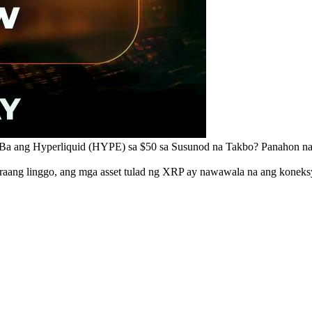
Ba ang Hyperliquid (HYPE) sa $50 sa Susunod na Takbo? Panahon na
aang linggo, ang mga asset tulad ng XRP ay nawawala na ang koneksyo