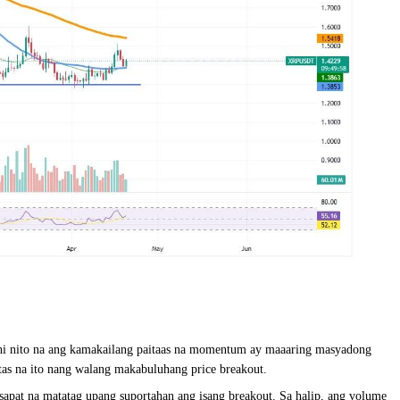
gkahi nito na ang kamakailang paitaas na momentum ay maaaring masyadong
tas na ito nang walang makabuluhang price breakout.
sapat na matatag upang suportahan ang isang breakout. Sa halip, ang volume